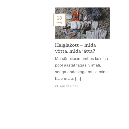
18
aug
Haiglakott – mida
võtta, mida jätta?
Ma sünnitasin umbes kolm ja
pool aastat tagasi viimati,
seega andestage mulle minu
halb mälu, [...]
24 kommentaari