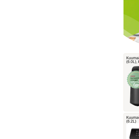
Kuumaõ
‎(6.0L)
Kuumaõ
(6.2L)