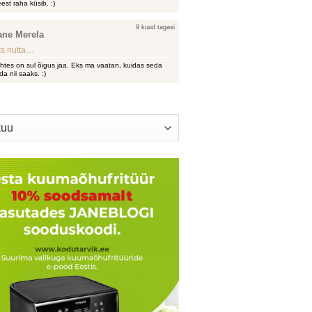
est raha küsib. :)
9 kuud tagasi
ane Merela
s nutta…
htes on sul õigus jaa. Eks ma vaatan, kuidas seda
da nii saaks. :)