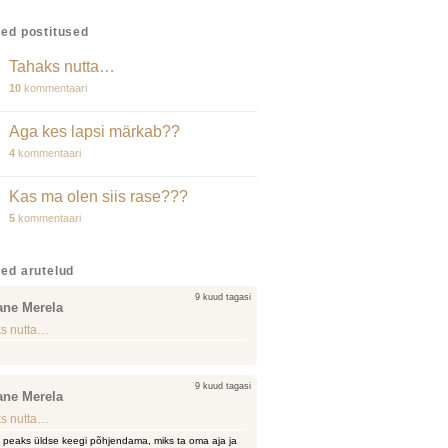
ed postitused
Tahaks nutta…
10
kommentaari
Aga kes lapsi märkab??
4
kommentaari
Kas ma olen siis rase???
5
kommentaari
ed arutelud
9 kuud tagasi
ane Merela
s nutta…
9 kuud tagasi
ane Merela
s nutta…
i peaks üldse keegi põhjendama, miks ta oma aja ja