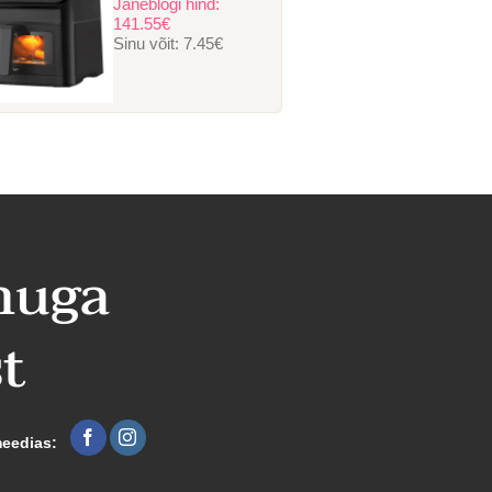
Janeblogi hind:
141.55€
Sinu võit:
7.45€
nuga
t
meedias: