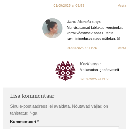
01/09/2025 at 09:53
Vasta
Jane Merela
says:
Mul vist samad tablakad, verejooksu
korral võetakse? seda C tähte
raviminimetuses nagu mäletan. 😀
01/09/2025 at 11:26
Vasta
Kerli
says:
Ma kasutan igapäevaselt
02/09/2025 at 21:25
Lisa kommentaar
Sinu e-postiaadressi ei avaldata.
Nõutavad väljad on
tähistatud
*
-ga
Kommenteeri
*