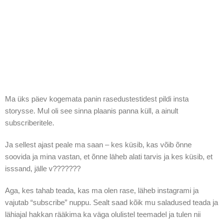
Ma üks päev kogemata panin rasedustestidest pildi insta
storysse. Mul oli see sinna plaanis panna küll, a ainult
subscriberitele.
Ja sellest ajast peale ma saan – kes küsib, kas võib õnne
soovida ja mina vastan, et õnne läheb alati tarvis ja kes küsib, et
isssand, jälle v???????
Aga, kes tahab teada, kas ma olen rase, läheb instagrami ja
vajutab “subscribe” nuppu. Sealt saad kõik mu saladused teada ja
lähiajal hakkan rääkima ka väga olulistel teemadel ja tulen nii