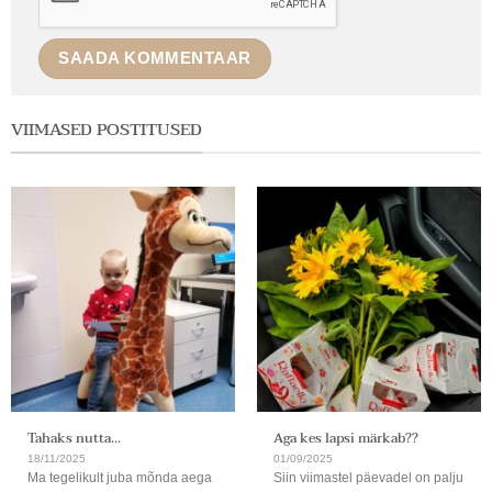
VIIMASED POSTITUSED
Tahaks nutta…
Aga kes lapsi märkab??
18/11/2025
01/09/2025
Ma tegelikult juba mõnda aega
Siin viimastel päevadel on palju