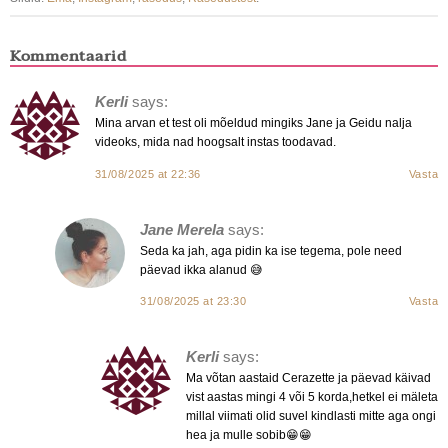
Kommentaarid
Kerli
says:
Mina arvan et test oli mõeldud mingiks Jane ja Geidu nalja
videoks, mida nad hoogsalt instas toodavad.
31/08/2025 at 22:36
Vasta
Jane Merela
says:
Seda ka jah, aga pidin ka ise tegema, pole need
päevad ikka alanud 😅
31/08/2025 at 23:30
Vasta
Kerli
says:
Ma võtan aastaid Cerazette ja päevad käivad
vist aastas mingi 4 või 5 korda,hetkel ei mäleta
millal viimati olid suvel kindlasti mitte aga ongi
hea ja mulle sobib😁😁