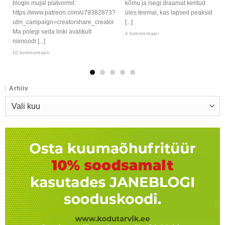
blogin mujal platvormil:
kõmu ja isegi draamat keritud
https://www.patreon.com/u79382873?
üles teemal, kas lapsed peaksid
utm_campaign=creatorshare_creator
[...]
Ma polegi seda linki avalikult
4 kommentaari
niimoodi [...]
10 kommentaari
Arhiiv
Arhiiv