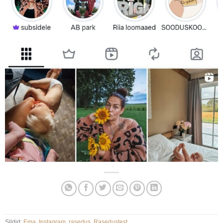
Sildid:
Ema
,
Instagram
,
rasedus
,
Rasedustest
.