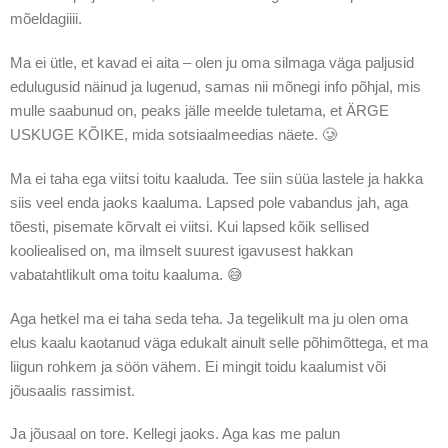
mõeldagiiii.
Ma ei ütle, et kavad ei aita – olen ju oma silmaga väga paljusid
edulugusid näinud ja lugenud, samas nii mõnegi info põhjal, mis
mulle saabunud on, peaks jälle meelde tuletama, et ÄRGE
USKUGE KÕIKE, mida sotsiaalmeedias näete. 🥲
Ma ei taha ega viitsi toitu kaaluda. Tee siin süüa lastele ja hakka
siis veel enda jaoks kaaluma. Lapsed pole vabandus jah, aga
tõesti, pisemate kõrvalt ei viitsi. Kui lapsed kõik sellised
kooliealised on, ma ilmselt suurest igavusest hakkan
vabatahtlikult oma toitu kaaluma. 😅
Aga hetkel ma ei taha seda teha. Ja tegelikult ma ju olen oma
elus kaalu kaotanud väga edukalt ainult selle põhimõttega, et ma
liigun rohkem ja söön vähem. Ei mingit toidu kaalumist või
jõusaalis rassimist.
Ja jõusaal on tore. Kellegi jaoks. Aga kas me palun