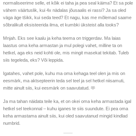
normaliseerime selle, et kõik ei taha ja pea seal käima? Et sa pole
vähem väärtuslik, kui 4x nädalas jõusaalis ei rassi? Ja sa oled
väga äge tšikk, kui seda teed? Et nagu, kas me mõlemad saame
sõbralikult eksisteerida ilma, et kumbki üksteist alla tooks?
Mnjah. Eks see kaalu ja keha teema on triggerdav. Ma laias
laastus oma keha armastan ja mul polegi vahet, milline ta on
hetkel, aga eks neid kohti ole, mis mingit masekat tekitab. Tuleb
siis tegeleda, eks? Või leppida.
Igatahes, vahet pole, kuhu ma oma kehaga teel olen ja mis on
eesmärk, ma aktsepteerin teda sel teel ja sel hetkel niisamuti,
mitte ainult siis, kui eesmärk on saavutatud. 🫶
Ja ma tahan näidata teile ka, et on okei oma keha armastada igal
hetkel sel teekonnal – kuhu iganes te siis suundute. Ei pea oma
keha armastama ainult siis, kui oled saavutanud mingid kindlad
numbrid.