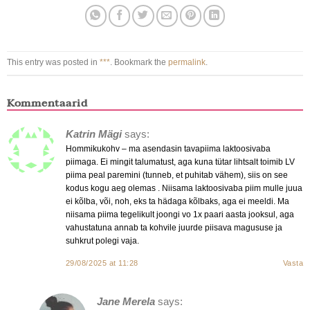
This entry was posted in
***
. Bookmark the
permalink
.
Kommentaarid
Katrin Mägi
says:
Hommikukohv – ma asendasin tavapiima laktoosivaba
piimaga. Ei mingit talumatust, aga kuna tütar lihtsalt toimib LV
piima peal paremini (tunneb, et puhitab vähem), siis on see
kodus kogu aeg olemas . Niisama laktoosivaba piim mulle juua
ei kõlba, või, noh, eks ta hädaga kõlbaks, aga ei meeldi. Ma
niisama piima tegelikult joongi vo 1x paari aasta jooksul, aga
vahustatuna annab ta kohvile juurde piisava magususe ja
suhkrut polegi vaja.
29/08/2025 at 11:28
Vasta
Jane Merela
says: