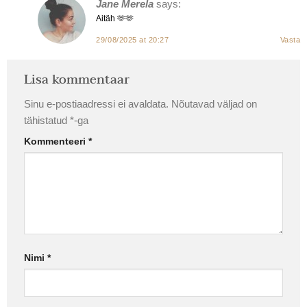
Jane Merela
says:
Aitäh 🫶🫶
29/08/2025 at 20:27
Vasta
Lisa kommentaar
Sinu e-postiaadressi ei avaldata.
Nõutavad väljad on
tähistatud
*
-ga
Kommenteeri
*
Nimi
*