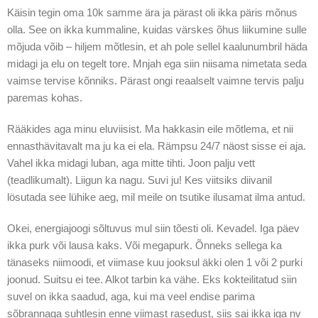
Käisin tegin oma 10k samme ära ja pärast oli ikka päris mõnus
olla. See on ikka kummaline, kuidas värskes õhus liikumine sulle
mõjuda võib – hiljem mõtlesin, et ah pole sellel kaalunumbril häda
midagi ja elu on tegelt tore. Mnjah ega siin niisama nimetata seda
vaimse tervise kõnniks. Pärast ongi reaalselt vaimne tervis palju
paremas kohas.
Rääkides aga minu eluviisist. Ma hakkasin eile mõtlema, et nii
ennasthävitavalt ma ju ka ei ela. Rämpsu 24/7 näost sisse ei aja.
Vahel ikka midagi luban, aga mitte tihti. Joon palju vett
(teadlikumalt). Liigun ka nagu. Suvi ju! Kes viitsiks diivanil
lösutada see lühike aeg, mil meile on tsutike ilusamat ilma antud.
Okei, energiajoogi sõltuvus mul siin tõesti oli. Kevadel. Iga päev
ikka purk või lausa kaks. Või megapurk. Õnneks sellega ka
tänaseks niimoodi, et viimase kuu jooksul äkki olen 1 või 2 purki
joonud. Suitsu ei tee. Alkot tarbin ka vähe. Eks kokteilitatud siin
suvel on ikka saadud, aga, kui ma veel endise parima
sõbrannaga suhtlesin enne viimast rasedust, siis sai ikka iga nv