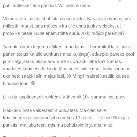
põhimõtteliselt tina pandud. Vot see oli räme.
Võibolla see häirib, et õhtuti näksin miskit. Kas siis igavusest või
millestki muust, aga mõtlesib ka eile enda jaoks selgeks, et
prooviks peale kuute enam mitte süüa. Äkki mõjub paremini?
Samuti hakata tegema väikesi muudatusi – hommikul latte sisse
panen teelusika täie suhkurt (mitte kuhjaga), edaspidi paneks pool
ja millalgi jätaks üldse ära. Suhkru. Ja äkki latte ka? Samas,
vaadates kohviubade hinda täna poes, siis ilmselt kohvi joomine
üks hetk saabki siin majas läbi. 😅 Mingil määral kasulik ka see
hindade tõus. 😅
Liikuda igapäevaselt rohkem. Vähemalt 10k samme, iga päev.
Hakkaks pihta väikestest muutustest. Ma olen selle
kaaluteemaga jauranud juba umbes 13 aastat – käinud läbi igas
punktis, ma juba tean, mis mu puhul toimib ja mis mitte.