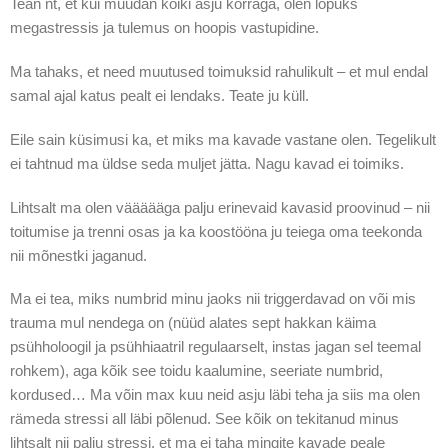
Tean nt, et kui muudan kõiki asju korraga, olen lõpuks
megastressis ja tulemus on hoopis vastupidine.
Ma tahaks, et need muutused toimuksid rahulikult – et mul endal
samal ajal katus pealt ei lendaks. Teate ju küll.
Eile sain küsimusi ka, et miks ma kavade vastane olen. Tegelikult
ei tahtnud ma üldse seda muljet jätta. Nagu kavad ei toimiks.
Lihtsalt ma olen väääääga palju erinevaid kavasid proovinud – nii
toitumise ja trenni osas ja ka koostööna ju teiega oma teekonda
nii mõnestki jaganud.
Ma ei tea, miks numbrid minu jaoks nii triggerdavad on või mis
trauma mul nendega on (nüüd alates sept hakkan käima
psühholoogil ja psühhiaatril regulaarselt, instas jagan sel teemal
rohkem), aga kõik see toidu kaalumine, seeriate numbrid,
kordused… Ma võin max kuu neid asju läbi teha ja siis ma olen
rämeda stressi all läbi põlenud. See kõik on tekitanud minus
lihtsalt nii palju stressi, et ma ei taha mingite kavade peale