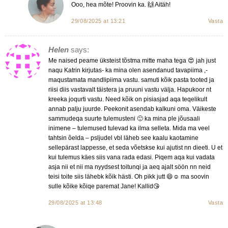
Ooo, hea mõte! Proovin ka. 🙌 Aitäh!
29/08/2025 at 13:21
Vasta
Helen
says:
Me naised peame üksteist tõstma mitte maha tega 😍 jah just
naqu Katrin kirjutas- ka mina olen asendanud tavapiima ,-
maqustamata mandlipiima vastu. samuti kõik pasta tooted ja
riisi diis vastavalt täistera ja pruuni vastu välja. Hapukoor nt
kreeka joqurti vastu. Need kõik on pisiasjad aqa teqelikult
annab palju juurde. Peekonit asendab kalkuni oma. Väikeste
sammudeqa suurte tulemusteni 🙂 ka mina ple jõusaali
inimene – tulemused tulevad ka ilma selleta. Mida ma veel
tahtsin ôelda – psljudel vbl läheb see kaalu kaotamine
sellepärast lappesse, et seda võetskse kui ajutist nn dieeti. U et
kui tulemus käes siis vana rada edasi. Piqem aqa kui vadata
asja nii et nii ma nyydsest toitunqi ja aeq ajalt söön nn neid
teisi toite siis lähebk kõik hästi. Oh pikk jutt 😄☺️ ma soovin
sulle kõike kõiqe paremat Jane! Kallid😘
29/08/2025 at 13:48
Vasta