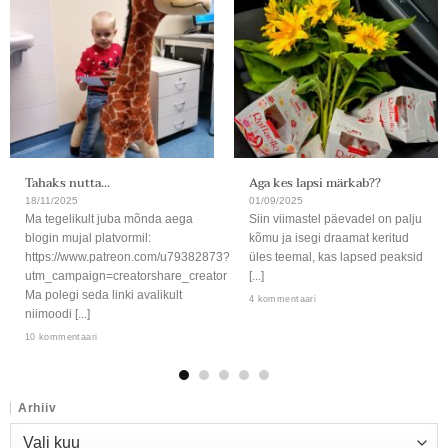
Tahaks nutta…
Aga kes lapsi märkab??
18/11/2025
01/09/2025
Ma tegelikult juba mõnda aega
Siin viimastel päevadel on palju
blogin mujal platvormil:
kõmu ja isegi draamat keritud
https://www.patreon.com/u79382873?
üles teemal, kas lapsed peaksid
utm_campaign=creatorshare_creator
[...]
Ma polegi seda linki avalikult
4 kommentaari
niimoodi [...]
10 kommentaari
Arhiiv
Arhiiv