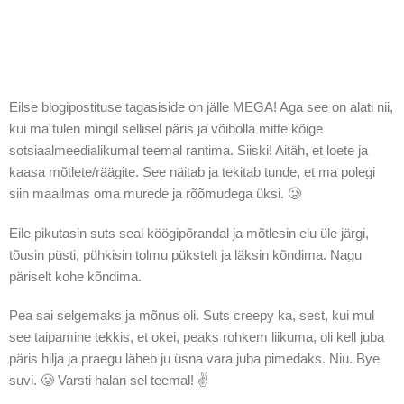
Eilse blogipostituse tagasiside on jälle MEGA! Aga see on alati nii,
kui ma tulen mingil sellisel päris ja võibolla mitte kõige
sotsiaalmeedialikumal teemal rantima. Siiski! Aitäh, et loete ja
kaasa mõtlete/räägite. See näitab ja tekitab tunde, et ma polegi
siin maailmas oma murede ja rõõmudega üksi. 🥲
Eile pikutasin suts seal köögipõrandal ja mõtlesin elu üle järgi,
tõusin püsti, pühkisin tolmu pükstelt ja läksin kõndima. Nagu
päriselt kohe kõndima.
Pea sai selgemaks ja mõnus oli. Suts creepy ka, sest, kui mul
see taipamine tekkis, et okei, peaks rohkem liikuma, oli kell juba
päris hilja ja praegu läheb ju üsna vara juba pimedaks. Niu. Bye
suvi. 🥲 Varsti halan sel teemal! ✌️