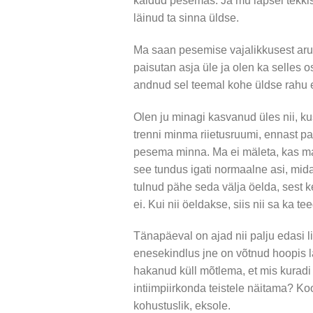
käidud pesemas. Ja mu lapsel tekkiski
läinud ta sinna üldse.
Ma saan pesemise vajalikkusest aru 
paisutan asja üle ja olen ka selles 
andnud sel teemal kohe üldse rahu e
Olen ju minagi kasvanud üles nii, k
trenni minma riietusruumi, ennast pal
pesema minna. Ma ei mäleta, kas ma
see tundus igati normaalne asi, mida t
tulnud pähe seda välja öelda, sest k
ei. Kui nii öeldakse, siis nii sa ka tee
Tänapäeval on ajad nii palju edasi 
enesekindlus jne on võtnud hoopis 
hakanud küll mõtlema, et mis kurad
intiimpiirkonda teistele näitama? Koo
kohustuslik, eksole.