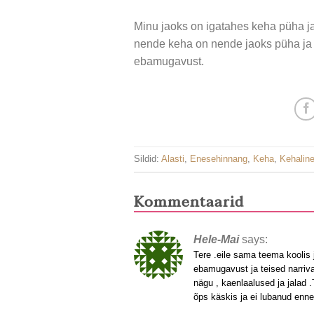
Minu jaoks on igatahes keha püha j
nende keha on nende jaoks püha ja n
ebamugavust.
Sildid:
Alasti
,
Enesehinnang
,
Keha
,
Kehalin
Kommentaarid
Hele-Mai
says:
Tere .eile sama teema koolis 
ebamugavust ja teised narriv
nägu , kaenlaalused ja jalad 
õps käskis ja ei lubanud ennem