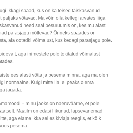
ugi ikkagi spaad, kus on ka teised täiskasvanud
paljaks võtavad. Ma võin olla kellegi arvates liiga
täiskasvanud need seal pesuruumis on, kes mu alasti
a nad parasjagu mõtlevad? Õnneks spaades on
sta, ala ootadki võimalust, kus kedagi parasjagu pole.
devalt, aga inimestele pole tekitatud võimalust
htades.
naiste ees alasti võtta ja pesema minna, aga ma olen
gi normaalne. Kuigi mitte iial ei peaks olema
ega jagada.
 Samamoodi – minu jaoks on naeruväärne, et pole
ivaatselt. Maailm on edasi liikunud, lapsevanemad
tte, aga elame ikka selles kiviaja reeglis, et kõik
 koos pesema.