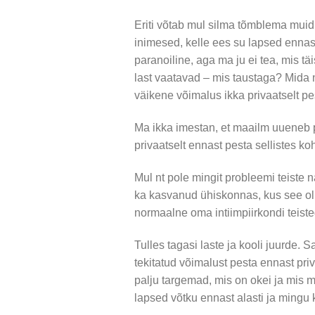
Eriti võtab mul silma tõmblema muid
inimesed, kelle ees su lapsed ennast 
paranoiline, aga ma ju ei tea, mis 
last vaatavad – mis taustaga? Mid
väikene võimalus ikka privaatselt pe
Ma ikka imestan, et maailm uueneb pi
privaatselt ennast pesta sellistes ko
Mul nt pole mingit probleemi teiste 
ka kasvanud ühiskonnas, kus see oli
normaalne oma intiimpiirkondi teist
Tulles tagasi laste ja kooli juurde.
tekitatud võimalust pesta ennast pr
palju targemad, mis on okei ja mis mi
lapsed võtku ennast alasti ja mingu