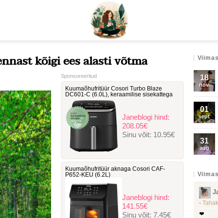
ennast kõigi ees alasti võtma
Viimas
Sponsoreeritud
18
nov.
Kuumaõhufritüür Cosori Turbo Blaze
DC601-C ‎(6.0L), keraamilise sisekattega
01
Janeblogi hind:
sept
208.05€
Sinu võit:
10.95€
31
aug
Kuumaõhufritüür aknaga Cosori ‎CAF-
Viimas
P652-KEU (6.2L)
J
Janeblogi hind:
-
Tahak
141.55€
Sinu võit:
7.45€
❤️