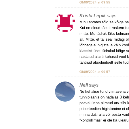
08/09/2024 at 09:55
Krista Lepik
says:
Minu arvates tõid sa kõige pa
Kui on olnud tõesti raskem tu
mitte. Mu tüdruk läks kolman
all. Mitte, et tal seal midagi
lõhnaga ei higista ja käib ko
klassist ühel tüdrukul kõige 
näidatud alasti kehasid veel k
tahtnud absoluutselt selle tüd
08/09/2024 at 09:57
Nell
says:
No kehalise tund viimasena võ
tunniplaanis on nädalas 3 kehal
päeval üsna piiratud arv siis
puberteediea higistamine ei o
minna duši alla või pesta vai
“kontrollimas” ei ole ka ülear