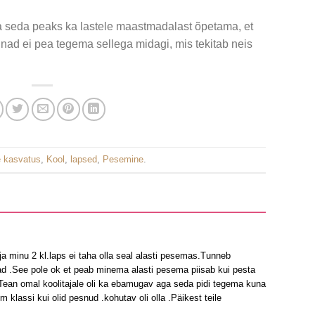
a seda peaks ka lastele maastmadalast õpetama, et
ad ei pea tegema sellega midagi, mis tekitab neis
e kasvatus
,
Kool
,
lapsed
,
Pesemine
.
ja minu 2 kl.laps ei taha olla seal alasti pesemas.Tunneb
ad .See pole ok et peab minema alasti pesema piisab kui pesta
.Tean omal koolitajale oli ka ebamugav aga seda pidi tegema kuna
 klassi kui olid pesnud .kohutav oli olla .Päikest teile