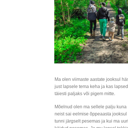
Ma olen viimaste aastate jooksul häs
just lapsele tema keha ja kas lapsed
täiesti paljaks või pigem mitte.
Mõelnud olen ma sellele palju kuna m
neist sai eelmise õppeaasta jooksul 
tunni järgselt pesemas ja kui ma uuris