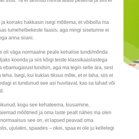
 trots. Ta ei tahtnud minna alasti pesema ja siis ei
ja korraks hakkasin isegi mõtlema, et võibolla ma
osas lumehelbekeste faasis, aga mingi sisetunne ei
ga anna siiani.
us oli väga normaalne peale kehalise tundi/mõnda
jaks koorida ja siis kõigi teiste klassikaaslastega
 ebamugavust tundsin, aga ma tegin selle ära, sest
eha. Isegi, kui kuklas tiksus mõte, et ei taha, siis ei
edagi ei tundunud see asi huvitavat, kas sa tahad või
d.
liikunud, kogu see kehateema, kiusamine,
laiemad mõõtmed ja oma laste pealt nähes ma olen
i normaalsus see on, et lapsed peavad oma
lis, ujulates, spaades – okei, spaa ei ole ju kellelegi