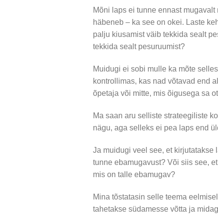
Mõni laps ei tunne ennast mugavalt n
häbeneb – ka see on okei. Laste ke
palju kiusamist väib tekkida sealt 
tekkida sealt pesuruumist?
Muidugi ei sobi mulle ka mõte selle
kontrollimas, kas nad võtavad end a
õpetaja või mitte, mis õigusega sa 
Ma saan aru selliste strateegiliste 
nägu, aga selleks ei pea laps end ül
Ja muidugi veel see, et kirjutatakse l
tunne ebamugavust? Või siis see, et 
mis on talle ebamugav?
Mina tõstatasin selle teema eelmisel
tahetakse südamesse võtta ja midag