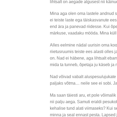
lihtsalt on aegade algusest nii käinu
Mina aga olen oma lastele andnud sel
ei teiste laste ega täiskasvanute e
end ära ja panevad riidesse. Kui õp
märkuse, vaadaku mööda. Mina küll
Alles eelmine nädal uurisin oma kool
riietusruumis teiste ees alasti olles
on. Nad ei häbene, aga lihtsalt ebamu
mida ta tunneb, õpetaja ju käseb ja 
Nad võivad vabalt aluspesu/ujukate v
paljaks võtma… neile see ei sobi. Ja
Ma saan täiesti aru, et pole võimalik
nii palju aega. Samuti eraldi pesukoh
kehalise tund alati viimaseks? Kui s
minna ja seal ennast pesta. Lapsed 