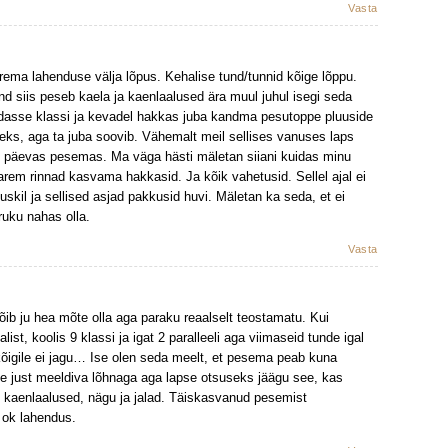
Vasta
rema lahenduse välja lõpus. Kehalise tund/tunnid kõige lõppu.
nd siis peseb kaela ja kaenlaalused ära muul juhul isegi seda
dasse klassi ja kevadel hakkas juba kandma pesutoppe pluuside
 oleks, aga ta juba soovib. Vähemalt meil sellises vanuses laps
rd päevas pesemas. Ma väga hästi mäletan siiani kuidas minu
varem rinnad kasvama hakkasid. Ja kõik vahetusid. Sellel ajal ei
uskil ja sellised asjad pakkusid huvi. Mäletan ka seda, et ei
ruku nahas olla.
Vasta
ib ju hea mõte olla aga paraku reaalselt teostamatu. Kui
ist, koolis 9 klassi ja igat 2 paralleeli aga viimaseid tunde igal
 kõigile ei jagu… Ise olen seda meelt, et pesema peab kuna
le just meeldiva lõhnaga aga lapse otsuseks jäägu see, kas
d kaenlaalused, nägu ja jalad. Täiskasvanud pesemist
u ok lahendus.