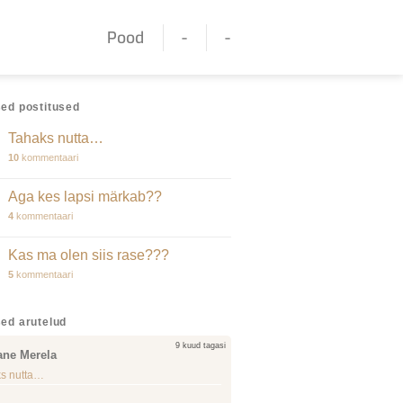
Pood
-
-
ed postitused
Tahaks nutta…
10
kommentaari
Aga kes lapsi märkab??
4
kommentaari
Kas ma olen siis rase???
5
kommentaari
ed arutelud
9 kuud tagasi
ane Merela
s nutta…