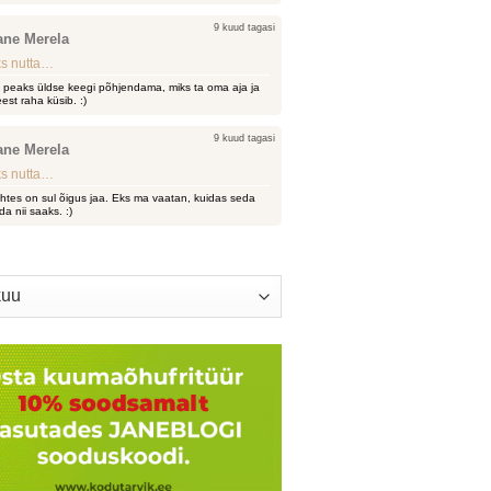
9 kuud tagasi
ane Merela
s nutta…
i peaks üldse keegi põhjendama, miks ta oma aja ja
est raha küsib. :)
9 kuud tagasi
ane Merela
s nutta…
htes on sul õigus jaa. Eks ma vaatan, kuidas seda
da nii saaks. :)