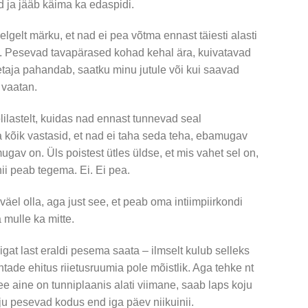
d ja jääb käima ka edaspidi.
gelt märku, et nad ei pea võtma ennast täiesti alasti
es. Pesevad tavapärased kohad kehal ära, kuivatavad
etaja pahandab, saatku minu jutule või kui saavad
 vaatan.
ilastelt, kuidas nad ennast tunnevad seal
 ja kõik vastasid, et nad ei taha seda teha, ebamugav
gav on. Üls poistest ütles üldse, et mis vahet sel on,
nii peab tegema. Ei. Ei pea.
äel olla, aga just see, et peab oma intiimpiirkondi
 mulle ka mitte.
 igat last eraldi pesema saata – ilmselt kulub selleks
tade ehitus riietusruumia pole mõistlik. Aga tehke nt
ee aine on tunniplaanis alati viimane, saab laps koju
ju pesevad kodus end iga päev niikuinii.