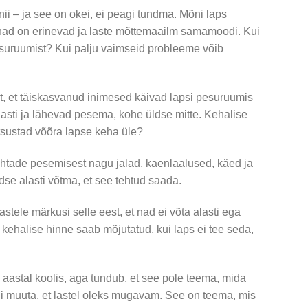
ii – ja see on okei, ei peagi tundma. Mõni laps
had on erinevad ja laste mõttemaailm samamoodi. Kui
pesuruumist? Kui palju vaimseid probleeme võib
st, et täiskasvanud inimesed käivad lapsi pesuruumis
lasti ja lähevad pesema, kohe üldse mitte. Kehalise
otsustad võõra lapse keha üle?
kohtade pesemisest nagu jalad, kaenlaalused, käed ja
dse alasti võtma, et see tehtud saada.
astele märkusi selle eest, et nad ei võta alasti ega
kehalise hinne saab mõjutatud, kui laps ei tee seda,
 aastal koolis, aga tundub, et see pole teema, mida
i muuta, et lastel oleks mugavam. See on teema, mis