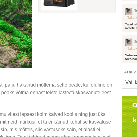
J
-
Tahak
Tegelt e
mõtete e
J
-
Tahak
Sellessu
alles hoi
Arhiiv
Arhiiv
ti palju hakanud mõtlema selle peale, kui oluline on
 peaks võtma ennast teiste laste/täiskasvanute eest
u viiest lapsest kolm käivad koolis ning just üks
mitmeid märkusi, et ta ei käinud kehalise kasvatuse
in, mis mõttes, siis vastuseks sain, et alasti ei