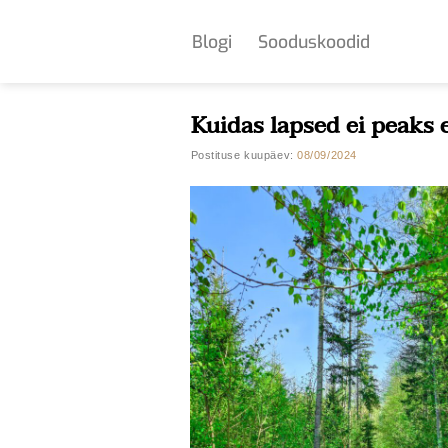
Skip
to
Blogi
Sooduskoodid
content
Kuidas lapsed ei peaks 
Postituse kuupäev:
08/09/2024