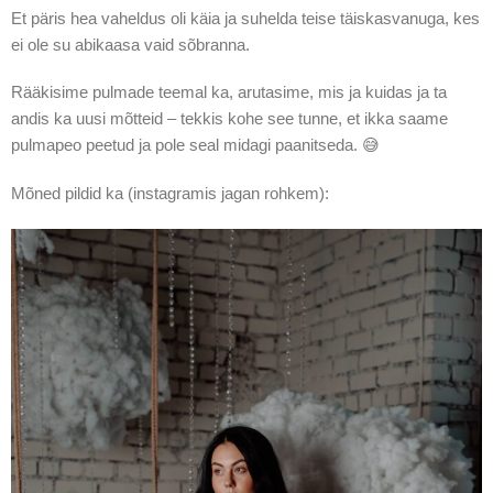
Et päris hea vaheldus oli käia ja suhelda teise täiskasvanuga, kes
ei ole su abikaasa vaid sõbranna.
Rääkisime pulmade teemal ka, arutasime, mis ja kuidas ja ta
andis ka uusi mõtteid – tekkis kohe see tunne, et ikka saame
pulmapeo peetud ja pole seal midagi paanitseda. 😅
Mõned pildid ka (instagramis jagan rohkem):