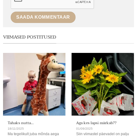
VIIMASED POSTITUSED
Tahaks nutta…
Aga kes lapsi märkab??
18/11/2025
01/09/2025
Ma tegelikult juba mõnda aega
Siin viimastel päevadel on palju