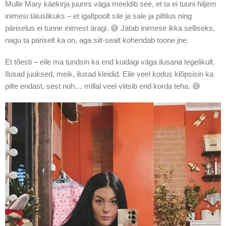
Mulle Mary käekirja juures väga meeldib see, et ta ei tuuni hiljem
inimesi täiuslikuks – et igaltpoolt sile ja sale ja piltilus ning
päriselus ei tunne inimest äragi. 😅 Jätab inimese ikka selliseks,
nagu ta päriselt ka on, aga siit-sealt kohendab toone jne.
Et tõesti – eile ma tundsin ka end kuidagi väga ilusana tegelikult.
Ilusad juuksed, meik, ilusad kleidid. Eile veel kodus klõpsisin ka
pilte endast, sest noh… millal veel viitsib end korda teha. 😅