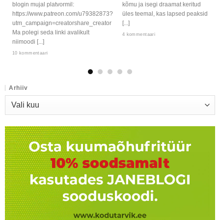
blogin mujal platvormil:
kõmu ja isegi draamat keritud
https://www.patreon.com/u79382873?
üles teemal, kas lapsed peaksid
utm_campaign=creatorshare_creator
[...]
Ma polegi seda linki avalikult
4 kommentaari
niimoodi [...]
10 kommentaari
Arhiiv
Arhiiv