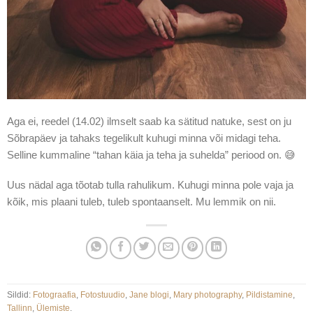
Aga ei, reedel (14.02) ilmselt saab ka sätitud natuke, sest on ju
Sõbrapäev ja tahaks tegelikult kuhugi minna või midagi teha.
Selline kummaline “tahan käia ja teha ja suhelda” periood on. 😅
Uus nädal aga tõotab tulla rahulikum. Kuhugi minna pole vaja ja
kõik, mis plaani tuleb, tuleb spontaanselt. Mu lemmik on nii.
Sildid:
Fotograafia
,
Fotostuudio
,
Jane blogi
,
Mary photography
,
Pildistamine
,
Tallinn
,
Ülemiste
.