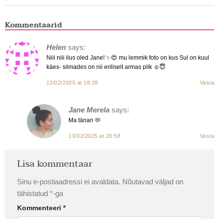
Kommentaarid
Helen
says:
Niii niii ilus oled Jane! ✨😍 mu lemmik foto on kus Sul on kuul
käes- silmades on nii eriliselt armas pilk ☺️😇
13/02/2025 at 18:28
Vasta
Jane Merela
says:
Ma tänan 🫶
13/02/2025 at 20:58
Vasta
Lisa kommentaar
Sinu e-postiaadressi ei avaldata.
Nõutavad väljad on
tähistatud
*
-ga
Kommenteeri
*