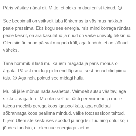
Päris väsitav nädal oli. Mitte, et oleks midagi erilist teinud. 😅
See beebimull on vaikselt juba lõhkemas ja väsimus hakkab
peale pressima. Eks kogu see energia, mis mind korraga ründas
peale keisrit, on ära kasutatud ja nüüd on väike unevõlg tekkinud.
Olen siin üritanud päeval magada küll, aga tundub, et on jäänud
väheks.
Täna hommikul lasti mul kauem magada ja päris mõnus oli
ärgata. Pärast muidugi pidin end lüpsma, sest rinnad olid piima
täis. 😅 Aga noh, polnud see midagi hullu.
Mul oli jälle mõnus nädalavahetus. Vaimselt sutsu väsitav, aga
siiski… väga tore. Ma olen selline hästi pereinimene ja mulle
täiega meeldib perega koos igalpool käia, aga nüüd sai
sõbrannaga koos pealinna mindud, väike fotosessioon tehtud,
hiljem Ülemiste keskuses söödud ja ringi tšillitud ning õhtul koju
jõudes tundsin, et olen uue energiaga laetud.