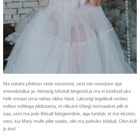
Ma natuke põdesin seda sessiooni, sest siin raseduse ajal
enesekindlus ja -hinnang tohutult langesid ja ma ei tundnud üks
hetk ennast oma nahas üldse hästi. Läksingi tegelikult umbes
sellise mõttega pildistama, et niikuinii ühtegi normaalset pilti ei
saa, sest ma pole lihtsalt fotogeeniline, aga tundub, et ma eksisin,
sest, kui Mary mulle pilte saatis, olin ma pahviks löödud. Olen küll
ju ilus!