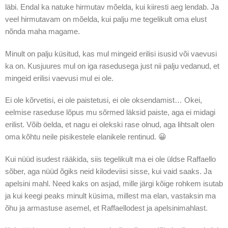
läbi. Endal ka natuke hirmutav mõelda, kui kiiresti aeg lendab. Ja
veel hirmutavam on mõelda, kui palju me tegelikult oma elust
nõnda maha magame.
Minult on palju küsitud, kas mul mingeid erilisi isusid või vaevusi
ka on. Kusjuures mul on iga rasedusega just nii palju vedanud, et
mingeid erilisi vaevusi mul ei ole.
Ei ole kõrvetisi, ei ole paistetusi, ei ole oksendamist… Okei,
eelmise raseduse lõpus mu sõrmed läksid paiste, aga ei midagi
erilist. Võib öelda, et nagu ei olekski rase olnud, aga lihtsalt olen
oma kõhtu neile pisikestele elanikele rentinud. 😀
Kui nüüd isudest rääkida, siis tegelikult ma ei ole üldse Raffaello
sõber, aga nüüd õgiks neid kilodeviisi sisse, kui vaid saaks. Ja
apelsini mahl. Need kaks on asjad, mille järgi kõige rohkem isutab
ja kui keegi peaks minult küsima, millest ma elan, vastaksin ma
õhu ja armastuse asemel, et Raffaellodest ja apelsinimahlast.