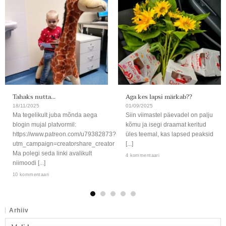
Tahaks nutta…
Aga kes lapsi märkab??
18/11/2025
01/09/2025
Ma tegelikult juba mõnda aega
Siin viimastel päevadel on palju
blogin mujal platvormil:
kõmu ja isegi draamat keritud
https://www.patreon.com/u79382873?
üles teemal, kas lapsed peaksid
utm_campaign=creatorshare_creator
[...]
Ma polegi seda linki avalikult
4 kommentaari
niimoodi [...]
10 kommentaari
Arhiiv
Arhiiv