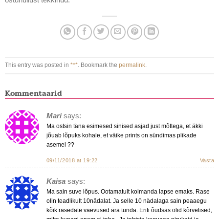
This entry was posted in
***
. Bookmark the
permalink
.
Kommentaarid
Mari
says:
Ma ostsin täna esimesed sinised asjad just mõttega, et äkki
jõuab lõpuks kohale, et väike prints on sündimas plikade
asemel ??
09/11/2018 at 19:22
Vasta
Kaisa
says:
Ma sain suve lõpus. Ootamatult kolmanda lapse emaks. Rase
olin teadlikult 10nädalat. Ja selle 10 nädalaga sain peaaegu
kõik rasedate vaevused ära tunda. Eriti õudsas olid kõrvetised,