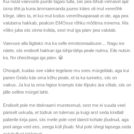
Kui nüüd vaevuste juurde tagasi tulla, siis pea lõhub viimasel ajal
üsna tihti ja kuna ämmaemanda juures käies oli mul vererõhk
kõrge, ütles ta, et kui mul kodus vererõhuaparaati ei ole, aga pea
valutama hakkab, peaksin EMOsse rõhku mõõtma minema. Ma
võiks juba siis sinna kolida, sest mul iga päev pea valutab.
Vaevuse alla liigitaks ma ka selle emotsionaalsuse… Nagu ise
näete, siis endiselt hakkan iga tühja-tähja peale nutma. Eile nutsin
ka. No ühesõnaga iga päev. 😀
Ohsajutt, kuidas see väike tegelane mu sees mürgeldab, aga kui
panen Geidu käe oma kõhu peale, et ta ka tunneks, siis on
vaikus. Ja kui ta oma higise krampis käe lõpuks ära võtab, siis on
jälle selline mürgel lahti.
Endiselt pole me titekraami muretsenud, sest me ei suuda veel
päriselt uskuda, et tüdruk on tulemas ja kuigi arst seda kindlalt
paberile kirja pani, siis meile pole veel täiesti kohale jõudnud, aga
pool aega veel ees, seega küll jõuab. Mul pole ühegi lapsega seda
ostuhullust tekkinud.