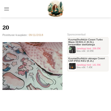
Skip
to
content
20
Sponsoreeritud
Postituse kuupäev:
09/11/2018
Kuumaõhufritüür Cosori Turbo
Blaze DC601-C ‎(6.0L),
keraamilise sisekattega
Janeblogi hind:
208.05€
Sinu võit:
10.95€
Kuumaõhufritüür aknaga Cosori
‎CAF-P652-KEU (6.2L)
Janeblogi hind:
141.55€
Sinu võit:
7.45€