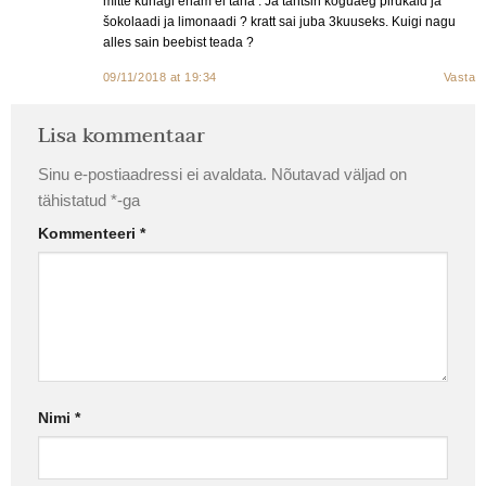
mitte kunagi enam ei taha . Ja tahtsin koguaeg pirukaid ja
šokolaadi ja limonaadi ? kratt sai juba 3kuuseks. Kuigi nagu
alles sain beebist teada ?
09/11/2018 at 19:34
Vasta
Lisa kommentaar
Sinu e-postiaadressi ei avaldata.
Nõutavad väljad on
tähistatud
*
-ga
Kommenteeri
*
Nimi
*