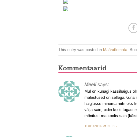
This entry was posted in
Määratlemata
. Bo
Kommentaarid
Meeli
says:
Mul on kunagi kassihaigus ol
mälestused on sellega.Kuna mu
haiglasse minema mitmeks kuuk
välja sain, pidin kooli tagasi 
mõnitust ma koolis sain (käisi
11/01/2016 at 20:35