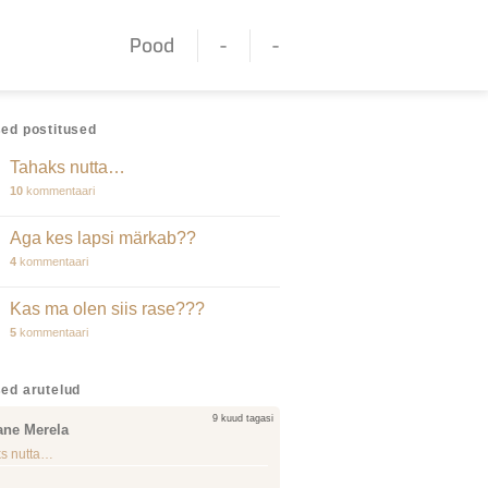
Pood
-
-
ed postitused
Tahaks nutta…
10
kommentaari
Aga kes lapsi märkab??
4
kommentaari
Kas ma olen siis rase???
5
kommentaari
ed arutelud
9 kuud tagasi
ane Merela
s nutta…