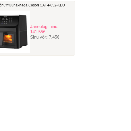
hufritüür aknaga Cosori ‎CAF-P652-KEU
Janeblogi hind:
141.55€
Sinu võit:
7.45€