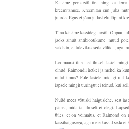
Käisime perearstil ära ning ka tema 
kreemitamise. Kreemitan siin juba mitm
juurde. Egas ei jõua ju last elu lõpuni k
Täna käisime kassidega arstil. Oppaa, tul
jaoks ainult antibiootikume, muud pole
vaktsiin, et tulevikus seda vältida, aga mu
Loomaarst ütles, et ilmselt lastel min
olnud, Raimondil hetkel ja mehel ka kuna
nüüd ilmus? Pole lastele midagi uut k
lapsele mingit uuringut ei teinud, kui sell
Nüüd mees võttiski haiguslehe, sest last
pärast, mida tal ilmselt ei olegi. Lap
ütles, et on võimalus, et Raimond on nä
kassihaigusega, aga meie kassid seda ei 