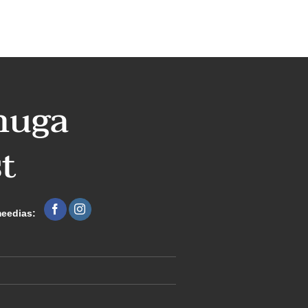
nuga
t
meedias: