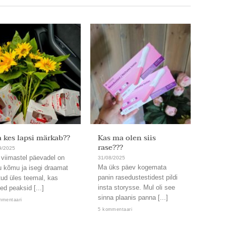
 kes lapsi märkab??
Kas ma olen siis
Ja on
rase???
9/2025
31/08/
 viimastel päevadel on
Läbi. 
31/08/2025
Ma üks päev kogemata
u kõmu ja isegi draamat
Uskum
panin rasedustestidest pildi
tud üles teemal, kas
nämmu
insta storysse. Mul oli see
ed peaksid [...]
kord,
sinna plaanis panna [...]
lendab
mmentaari
5 kommentaari
2 komm