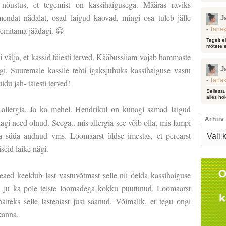
nõustus, et tegemist on kassihaigusega. Määras raviks
endat nädalat, osad laigud kaovad, mingi osa tuleb jälle
J
reemitama jäädagi. 😀
-
Tahak
Tegelt e
mõtete e
i välja, et kassid täiesti terved. Kääbussiiam vajab hammaste
gi. Suuremale kassile tehti igaksjuhuks kassihaiguse vastu
J
-
Tahak
idu jah- täiesti terved!
Sellessu
alles hoi
gi allergia. Ja ka mehel. Hendrikul on kunagi samad laigud
Arhiiv
gi need olnud. Seega.. mis allergia see võib olla, mis lampi
Arhiiv
a süüa andnud vms. Loomaarst üldse imestas, et perearst
iseid laike nägi.
eaed keeldub last vastuvõtmast selle nii öelda kassihaiguse
sed ju ka pole teiste loomadega kokku puutunud. Loomaarst
iteks selle lasteaiast just saanud. Võimalik, et tegu ongi
kanna.