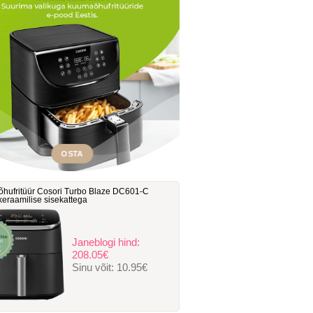
OSTA
hufritüür Cosori Turbo Blaze DC601-C
, keraamilise sisekattega
Janeblogi hind:
208.05€
Sinu võit:
10.95€