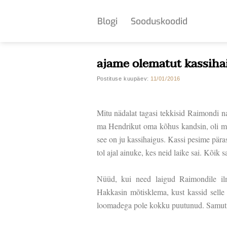
Skip
to
Blogi
Sooduskoodid
content
ajame olematut kassihai
Postituse kuupäev:
11/01/2016
Mitu nädalat tagasi tekkisid Raimondi na
ma Hendrikut oma kõhus kandsin, oli mul 
see on ju kassihaigus. Kassi pesime päras
tol ajal ainuke, kes neid laike sai. Kõik 
Nüüd, kui need laigud Raimondile ilmu
Hakkasin mõtisklema, kust kassid selle 
loomadega pole kokku puutunud. Samuti ei