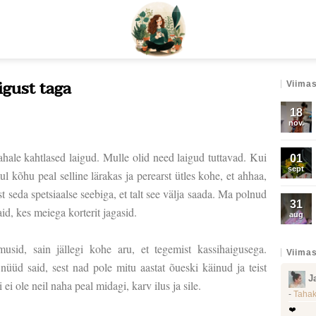
gust taga
Viimas
18
nov.
hale kahtlased laigud. Mulle olid need laigud tuttavad. Kui
01
sept
kõhu peal selline lärakas ja perearst ütles kohe, et ahhaa,
t seda spetsiaalse seebiga, et talt see välja saada. Ma polnud
31
said, kes meiega korterit jagasid.
aug
sid, sain jällegi kohe aru, et tegemist kassihaigusega.
Viimas
nüüd said, sest nad pole mitu aastat õueski käinud ja teist
J
 ole neil naha peal midagi, karv ilus ja sile.
-
Tahak
❤️