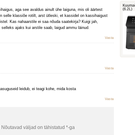
Kuumaõ
(6.2L)
ihaigus, aga see avaldus ainult ühe laiguna, mis oli äärtest
selle klassiõe rotilt, arst ütleski, et kassidel on kassihaigust
istel. Kas nahaarstile ei saa nõuda saatekirja? Kuigi jah,
lt selleks ajaks kui arstile saab, laigud ammu läinud.
Vasta
Vasta
asuguseid leidub, ei teagi kohe, mida kosta
Vasta
Nõutavad väljad on tähistatud
*
-ga