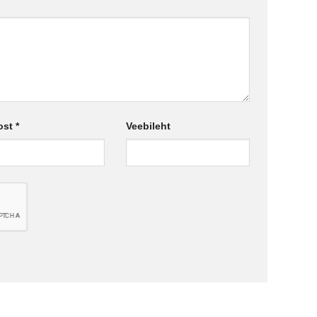
ost
*
Veebileht