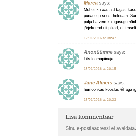
Marca
says:
Mul oli ka aastaid tagasi kass
punane ja seest heledam. Sain 
palju harvem kui igasugu näril
järjekorrad nii pikad, et ilmse
12/01/2016 at 08:47
Anonüümne
says:
Lits loomapiinaja
13/01/2016 at 20:15
Jane Almers
says:
humoorikas kooslus 😀 aga ig
13/01/2016 at 20:33
Lisa kommentaar
Sinu e-postiaadressi ei avaldata.