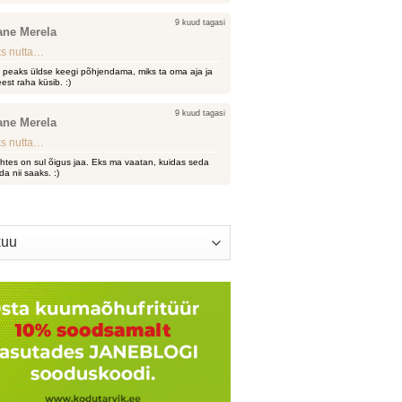
9 kuud tagasi
ane Merela
s nutta…
i peaks üldse keegi põhjendama, miks ta oma aja ja
est raha küsib. :)
9 kuud tagasi
ane Merela
s nutta…
htes on sul õigus jaa. Eks ma vaatan, kuidas seda
da nii saaks. :)