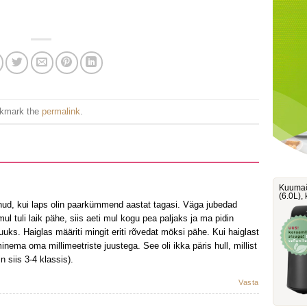
okmark the
permalink
.
Kuumaõ
‎(6.0L)
nud, kui laps olin paarkümmend aastat tagasi. Väga jubedad
l tuli laik pähe, siis aeti mul kogu pea paljaks ja ma pidin
s. Haiglas määriti mingit eriti rõvedat möksi pähe. Kui haiglast
minema oma millimeetriste juustega. See oli ikka päris hull, millist
n siis 3-4 klassis).
Vasta