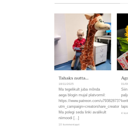
Tahaks nutta…
Aga
18/11/2025
01/0
Ma tegelikult juba mõnda
Siin
aega blogin mujal platvormil:
palj
https://www.patreon.com/u79382873?
keri
utm_campaign=creatorshare_creator
laps
Ma polegi seda linki avalikult
4 ko
niimoodi [...]
10 kommentaari