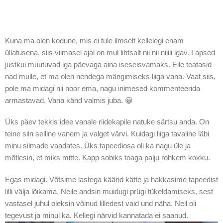
Kuna ma olen kodune, mis ei tule ilmselt kellelegi enam
üllatusena, siis viimasel ajal on mul lihtsalt nii nii niiiii igav. Lapsed
justkui muutuvad iga päevaga aina iseseisvamaks. Eile teatasid
nad mulle, et ma olen nendega mängimiseks liiga vana. Vaat siis,
pole ma midagi nii noor ema, nagu inimesed kommenteerida
armastavad. Vana känd valmis juba. 😀
Üks päev tekkis idee vanale riidekapile natuke särtsu anda. On
teine siin selline vanem ja valget värvi. Kuidagi liiga tavaline läbi
minu silmade vaadates. Üks tapeediosa oli ka nagu üle ja
mõtlesin, et miks mitte. Kapp sobiks toaga palju rohkem kokku.
Egas midagi. Võtsime lastega käärid kätte ja hakkasime tapeedist
lilli välja lõikama. Neile andsin muidugi prügi tükeldamiseks, sest
vastasel juhul oleksin võinud lilledest vaid und näha. Neil oli
tegevust ja minul ka. Kellegi närvid kannatada ei saanud.