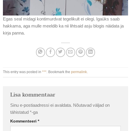
Egas seal midagi kontimurdvat tegelikult ei olegi. Igaüks saab
hakkama, aga mulle meeldib ka nii lihtsaid asju blogis näidata ja
kirja panna.
This entry was posted in
***
. Bookmark the
permalink
.
Lisa kommentaar
Sinu e-postiaadressi ei avaldata.
Nõutavad väljad on
tähistatud
*
-ga
Kommenteeri
*