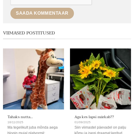
VIIMASED POSTITUSED
Tahaks nutta…
Aga kes lapsi märkab??
18/11/2025
01/09/2025
Ma tegelikult juba mõnda aega
Siin viimastel päevadel on palju
blogin mujal platvormil:
kõmu ja isegi draamat keritud