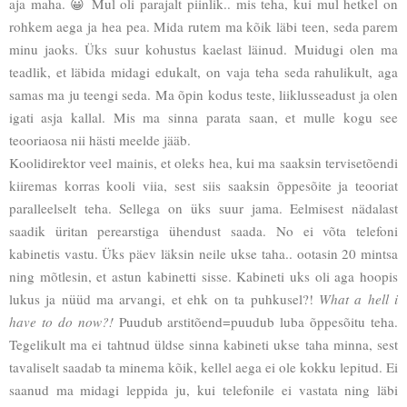
aja maha. 😀 Mul oli parajalt piinlik.. mis teha, kui mul hetkel on
rohkem aega ja hea pea. Mida rutem ma kõik läbi teen, seda parem
minu jaoks. Üks suur kohustus kaelast läinud. Muidugi olen ma
teadlik, et läbida midagi edukalt, on vaja teha seda rahulikult, aga
samas ma ju teengi seda. Ma õpin kodus teste, liiklusseadust ja olen
igati asja kallal. Mis ma sinna parata saan, et mulle kogu see
teooriaosa nii hästi meelde jääb.
Koolidirektor veel mainis, et oleks hea, kui ma saaksin tervisetõendi
kiiremas korras kooli viia, sest siis saaksin õppesõite ja teooriat
paralleelselt teha. Sellega on üks suur jama. Eelmisest nädalast
saadik üritan perearstiga ühendust saada. No ei võta telefoni
kabinetis vastu. Üks päev läksin neile ukse taha.. ootasin 20 mintsa
ning mõtlesin, et astun kabinetti sisse. Kabineti uks oli aga hoopis
lukus ja nüüd ma arvangi, et ehk on ta puhkusel?!
What a hell i
have to do now?!
Puudub arstitõend=puudub luba õppesõitu teha.
Tegelikult ma ei tahtnud üldse sinna kabineti ukse taha minna, sest
tavaliselt saadab ta minema kõik, kellel aega ei ole kokku lepitud. Ei
saanud ma midagi leppida ju, kui telefonile ei vastata ning läbi