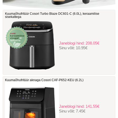
Kuumaõhufritüür Cosori Turbo Blaze DC601-C ‎(6.0L), keraamilise
sisekattega
Janeblogi hind:
208.05€
Sinu võit:
10.95€
Kuumaõhufritüür aknaga Cosori ‎CAF-P652-KEU (6.2L)
Janeblogi hind:
141.55€
Sinu võit:
7.45€