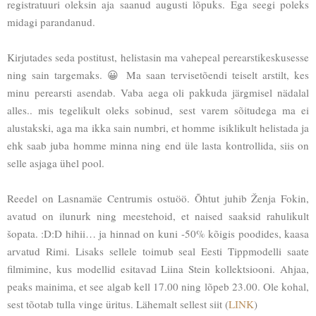
registratuuri oleksin aja saanud augusti lõpuks. Ega seegi poleks
midagi parandanud.
Kirjutades seda postitust, helistasin ma vahepeal perearstikeskusesse
ning sain targemaks. 😀 Ma saan tervisetõendi teiselt arstilt, kes
minu perearsti asendab. Vaba aega oli pakkuda järgmisel nädalal
alles.. mis tegelikult oleks sobinud, sest varem sõitudega ma ei
alustakski, aga ma ikka sain numbri, et homme isiklikult helistada ja
ehk saab juba homme minna ning end üle lasta kontrollida, siis on
selle asjaga ühel pool.
Reedel on Lasnamäe Centrumis ostuöö. Õhtut juhib Ženja Fokin,
avatud on ilunurk ning meestehoid, et naised saaksid rahulikult
šopata. :D:D hihii… ja hinnad on kuni -50% kõigis poodides, kaasa
arvatud Rimi. Lisaks sellele toimub seal Eesti Tippmodelli saate
filmimine, kus modellid esitavad Liina Stein kollektsiooni. Ahjaa,
peaks mainima, et see algab kell 17.00 ning lõpeb 23.00. Ole kohal,
sest tõotab tulla vinge üritus. Lähemalt sellest siit (
LINK
)