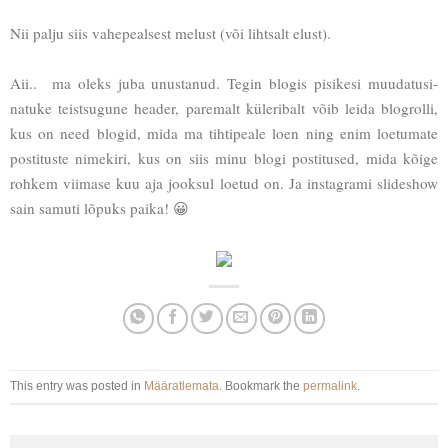
Nii palju siis vahepealsest melust (või lihtsalt elust).
Aii.. ma oleks juba unustanud. Tegin blogis pisikesi muudatusi-
natuke teistsugune header, paremalt küleribalt võib leida blogrolli,
kus on need blogid, mida ma tihtipeale loen ning enim loetumate
postituste nimekiri, kus on siis minu blogi postitused, mida kõige
rohkem viimase kuu aja jooksul loetud on. Ja instagrami slideshow
sain samuti lõpuks paika! 😀
This entry was posted in
Määratlemata
. Bookmark the
permalink
.