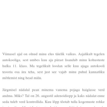
Viimasel ajal on olnud minu elus täielik vaikus. Asjalikult tegelen
autokooliga, sest umbes kuu aja pärast lisandub minu kohustuste
hulka 11. klass. Ma tegelikult loodan selle kuu ajaga autokooli
teooria osa ära teha, sest just see vajab minu puhul kannatliku
mõtlemist ning head mälu.
Järgmisel nädalal pean minema vanema pojaga haiglasse verd
andma. Miks? Tal on 26. augustil adenoidiopp ja kaks nädalat enne
seda tuleb verd kontrollida. Kuu lõpp tõotab tulla kogemuste rohke