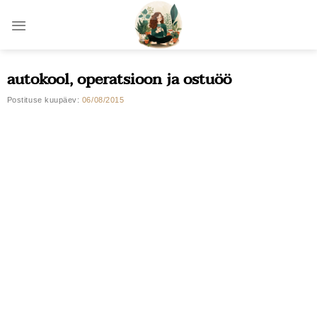
Skip
to
content
autokool, operatsioon ja ostuöö
Postituse kuupäev:
06/08/2015