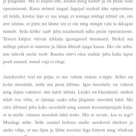
ja pingeline. Ma ei kujuta ette, kuidas poeg käitub ja on peale seda
operatsiooni. Kuna mõned targad lugejad teadsid ühe opipostituse
all öelda, kuidas laps ei saa arugi, et temaga midagi tehtud on, siis
arst seletas, et päris nii lihtne see ei ole ning mingit valu ta ikkagist
tunneb. Seda kõike saab juba reaalsemalt näha peale operatsiooni.
Teisest küljest võivad tekkida igasugused tüsistused. Hetkel ma
millegi pärast ei muretse ja lähen lihtsalt ajaga kaasa. Eks ole näha,
mis tulevik meile toob. Raudse närvi olen endale juba kahe lapse
pealt saanud, muud vaja ei olegi.
Autokoolist veel nii palju, et ma valisin endale e-õppe. Selles on
kolm moodulit, mille ma pean läbima. Igas moodulis on videod
ning lõpus vahetest, mis tuleb läbida. Lisaks on klassitund, millest
tuleb osa võtta, et õpetaja saaks teha järgmise mooduli lahti. Ma
olen läbinud juba kaks moodulit ning saatsin teooriaõpetajale kirja,
et ta mulle viimase mooduli lahti teeks. Mis te arvate, kas ta tegi?
Muidugi mitte. Selle asemel helistas mulle autokooli direktor ja
andis vihje, et ma õpin ja läbin teooriat liiga kiiresti ning võtaksin