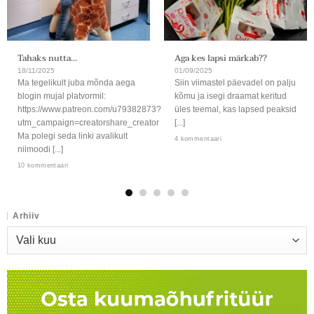
Tahaks nutta…
Aga kes lapsi märkab??
18/11/2025
01/09/2025
Ma tegelikult juba mõnda aega
Siin viimastel päevadel on palju
blogin mujal platvormil:
kõmu ja isegi draamat keritud
https://www.patreon.com/u79382873?
üles teemal, kas lapsed peaksid
utm_campaign=creatorshare_creator
[...]
Ma polegi seda linki avalikult
4 kommentaari
niimoodi [...]
10 kommentaari
Arhiiv
Arhiiv