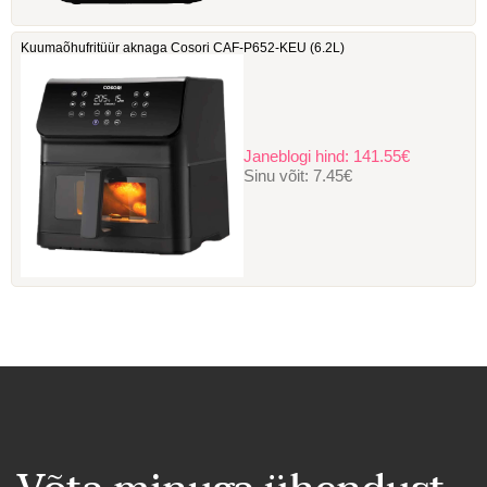
Kuumaõhufritüür aknaga Cosori ‎CAF-P652-KEU (6.2L)
Janeblogi hind:
141.55€
Sinu võit:
7.45€