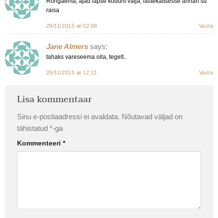
Rongaema, ajad lapse kodunt valja, lastekaitsesse annan su
raisa
29/11/2015 at 02:09
Vasta
Jane Almers
says:
tahaks vareseema olla, tegelt..
29/11/2015 at 12:21
Vasta
Lisa kommentaar
Sinu e-postiaadressi ei avaldata.
Nõutavad väljad on
tähistatud
*
-ga
Kommenteeri
*