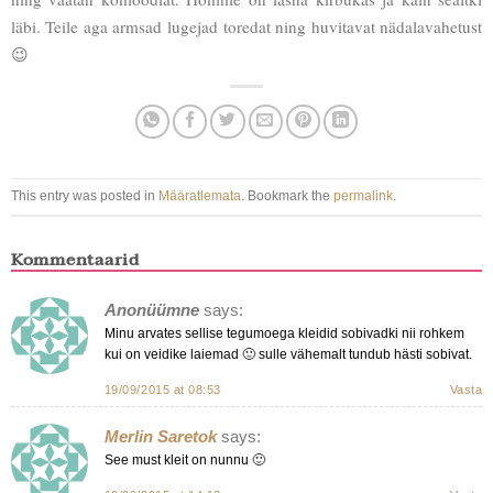
läbi. Teile aga armsad lugejad toredat ning huvitavat nädalavahetust
😉
This entry was posted in
Määratlemata
. Bookmark the
permalink
.
Kommentaarid
Anonüümne
says:
Minu arvates sellise tegumoega kleidid sobivadki nii rohkem
kui on veidike laiemad 🙂 sulle vähemalt tundub hästi sobivat.
19/09/2015 at 08:53
Vasta
Merlin Saretok
says:
See must kleit on nunnu 🙂