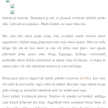
Istusin ja naersin. Südamest ja nii, et pisarad voolasid mööda põski
alla. Lihtsalt nii naljakas. Mulle kulub see naer täna ära.
Ma sain eile hästi palju kirju, kus avaldati mulle toetust minu
tegemistes, kiideti ning julgustati oma asja edasi ajama. Mul on selle
kõige üle nii nii hea meel ja eile oli üldse tore päev, sest ajasin
pikemalt juttu paari oma blogi lugejaga, kellega varasemalt
polnudki üldse kokku puutunud ja ajasin oma kooliasju.. et tegus ja
armas päev oli, täis lahedaid inimesi ja vahvaid kirju.
Kuna paar päeva tagasi tuli mulle pakike romwest (
LINK
), kus sees
oli sellel korral mulle väga sobivad riided. Ma jäin väga rahule kogu
paki sisuga ja meeleldi näitaksin teile ka nüüd neid asju.
Sorri piltide kvaliteedi pärast. Telefon oli ainuke tol hetkel, millega
sain kiirelt klõpsud ära teha. Tegelikult olen oodanud ilusat ilma, et
saaks väljas jällegi pildistada, aga seda ma ilmselt võingi ootama