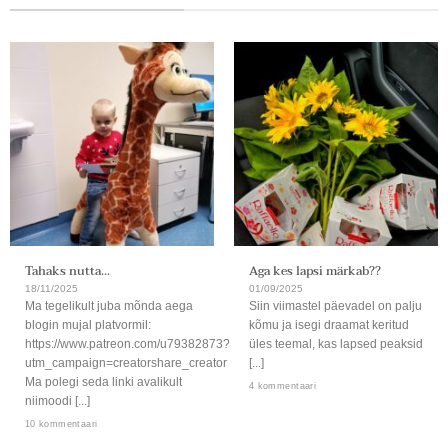
Tahaks nutta…
Aga kes lapsi märkab??
18/11/2025
01/09/2025
Ma tegelikult juba mõnda aega
Siin viimastel päevadel on palju
blogin mujal platvormil:
kõmu ja isegi draamat keritud
https://www.patreon.com/u79382873?
üles teemal, kas lapsed peaksid
utm_campaign=creatorshare_creator
[...]
Ma polegi seda linki avalikult
4 kommentaari
niimoodi [...]
10 kommentaari