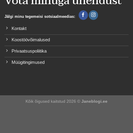
Võta minuga ühendust
Jälgi minu tegemeisi sotsiaalmeedias:
Kontakt
Koostöövõimalused
Privaatsuspoliitika
Müügitingimused
Kõik õigused kaitstud 2026 ©
Janeblogi.ee