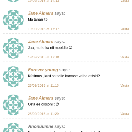
19/09/2015 at 14:13
Vasta
Jane Almers
says:
Ma tänan 😉
19/09/2015 at 17:17
Vasta
Jane Almers
says:
Jaa, mulle ka nii meeldib 😉
19/09/2015 at 17:18
Vasta
Forever young
says:
Küsimus , kust sa selle karvase vaiba ostsid?
25/09/2015 at 11:13
Vasta
Jane Almers
says:
Osta.ee oksjonilt 😉
25/09/2015 at 11:20
Vasta
Anonüümne
says: