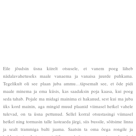
Eile jõudsin üsna kiirelt otsusele, et vanem poeg läheb
nädalavahetuseks maale vanaema ja vanaisa juurde puhkama.
Tegelikult oli see plaan juba ammu…täpsemalt see, et õde pidi
maale minema ja ema küsis, kas saadaksin poja kaasa, kui poeg
seda tahab. Pojale ma midagi mainima ei hakanud, sest kui ma juba
üks kord mainin, aga mingid muud plaanid viimasel hetkel vahele
tulevad, on ta üsna pettunud. Sellel korral otsustasingi viimasel
hetkel ning tormasin talle lasteaeda järgi, siis bussile, sõitsime linna
ja sealt trammiga balti jaama. Saatsin ta oma õega rongile ja