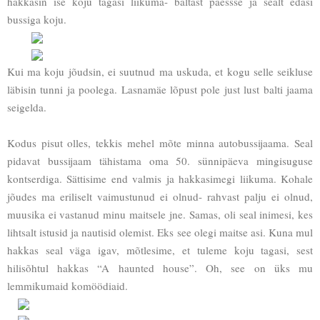
hakkasin ise koju tagasi liikuma- baltast paessse ja sealt edasi
bussiga koju.
Kui ma koju jõudsin, ei suutnud ma uskuda, et kogu selle seikluse
läbisin tunni ja poolega. Lasnamäe lõpust pole just lust balti jaama
seigelda.
Kodus pisut olles, tekkis mehel mõte minna autobussijaama. Seal
pidavat bussijaam tähistama oma 50. sünnipäeva mingisuguse
kontserdiga. Sättisime end valmis ja hakkasimegi liikuma. Kohale
jõudes ma eriliselt vaimustunud ei olnud- rahvast palju ei olnud,
muusika ei vastanud minu maitsele jne. Samas, oli seal inimesi, kes
lihtsalt istusid ja nautisid olemist. Eks see olegi maitse asi. Kuna mul
hakkas seal väga igav, mõtlesime, et tuleme koju tagasi, sest
hilisõhtul hakkas “A haunted house”. Oh, see on üks mu
lemmikumaid komöödiaid.