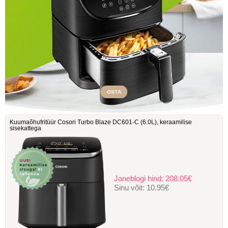
OSTA
Kuumaõhufritüür Cosori Turbo Blaze DC601-C ‎(6.0L), keraamilise
sisekattega
Janeblogi hind:
208.05€
Sinu võit:
10.95€