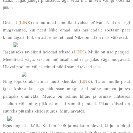
jääda.
Dressid (
LINK
) on mu uued lemmikud vabaajarõivad. Nad on isegi
mugavamad, kui need Nike omad, mis ma endale soetasin paar
kuud tagasi. Ehk on asi selles, et need Nike omad on nats väikesed.
Järgmiseks tavalised heledad teksad (
LINK
). Mulle on nad parajad.
Meeldivad väga, sest on mõnusalt ümber ja jalas väga mugavad.
Üleval pool on väljas tehtud pildil samad teksad jalas.
Ning lõpuks üks armas must kleidike (
LINK
). Ta on mulle pisut
igast kohast lai, aga ehk saan mingil ajal mõne tuttava juures
parajaks õmmelda. Muidu on selline lihtne ja armas- lihtsuses
peitub võlu ning pikkust on tal samuti parajalt. Pikad käised on
suureks plussiks kleidi juures. Minu arvates.
Egas ongi siis kõik. Kell on 1.06 ja ma istun üleval, kirjutan blogi
ning vaatan komöödiat. Homme on lasna kirbukas ja käin sealtki