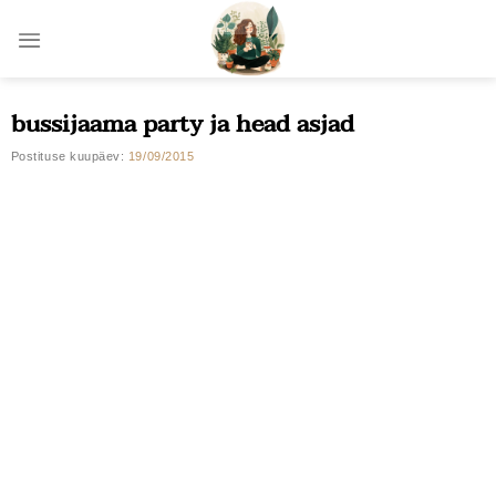
Skip
to
content
bussijaama party ja head asjad
Postituse kuupäev:
19/09/2015