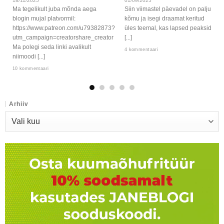
18/11/2025
01/09/2025
Ma tegelikult juba mõnda aega
Siin viimastel päevadel on palju
blogin mujal platvormil:
kõmu ja isegi draamat keritud
https://www.patreon.com/u79382873?
üles teemal, kas lapsed peaksid
utm_campaign=creatorshare_creator
[...]
Ma polegi seda linki avalikult
4 kommentaari
niimoodi [...]
10 kommentaari
Arhiiv
Arhiiv