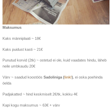
Maksumus
Kaks männiplaati ~ 18€
Kaks puidust kasti ~ 21€
Punutud korvid (2tk) ~ ostetud ei ole, kuid vaadates hindu, läheb
neile umbkaudu 20€
Värv ~ saadud koostöös
Sadoliniga (
link!
)
, ei oska poehinda
öelda
Padjakatted ~ hind keskmiselt 2€/tk, kokku 4€
Kapi kogu maksumus ~ 63€ + värv