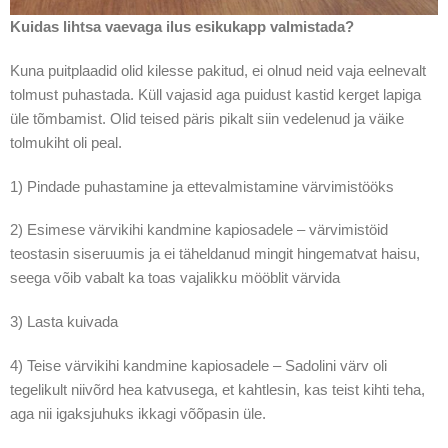
Kuidas lihtsa vaevaga ilus esikukapp valmistada?
Kuna puitplaadid olid kilesse pakitud, ei olnud neid vaja eelnevalt
tolmust puhastada. Küll vajasid aga puidust kastid kerget lapiga
üle tõmbamist. Olid teised päris pikalt siin vedelenud ja väike
tolmukiht oli peal.
1) Pindade puhastamine ja ettevalmistamine värvimistööks
2) Esimese värvikihi kandmine kapiosadele – värvimistöid
teostasin siseruumis ja ei täheldanud mingit hingematvat haisu,
seega võib vabalt ka toas vajalikku mööblit värvida
3) Lasta kuivada
4) Teise värvikihi kandmine kapiosadele – Sadolini värv oli
tegelikult niivõrd hea katvusega, et kahtlesin, kas teist kihti teha,
aga nii igaksjuhuks ikkagi võõpasin üle.