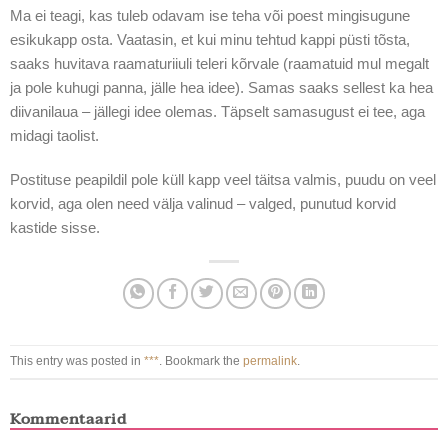
Ma ei teagi, kas tuleb odavam ise teha või poest mingisugune
esikukapp osta. Vaatasin, et kui minu tehtud kappi püsti tõsta,
saaks huvitava raamaturiiuli teleri kõrvale (raamatuid mul megalt
ja pole kuhugi panna, jälle hea idee). Samas saaks sellest ka hea
diivanilaua – jällegi idee olemas. Täpselt samasugust ei tee, aga
midagi taolist.
Postituse peapildil pole küll kapp veel täitsa valmis, puudu on veel
korvid, aga olen need välja valinud – valged, punutud korvid
kastide sisse.
This entry was posted in
***
. Bookmark the
permalink
.
Kommentaarid