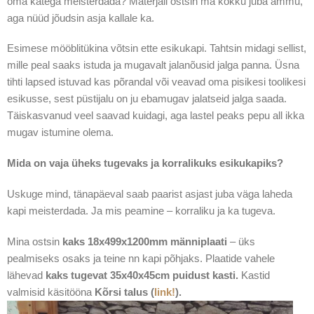
oma kätega meisterdada? Materjali ostsin ma kokku juba ammu,
aga nüüd jõudsin asja kallale ka.
Esimese mööblitükina võtsin ette esikukapi. Tahtsin midagi sellist,
mille peal saaks istuda ja mugavalt jalanõusid jalga panna. Üsna
tihti lapsed istuvad kas põrandal või veavad oma pisikesi toolikesi
esikusse, sest püstijalu on ju ebamugav jalatseid jalga saada.
Täiskasvanud veel saavad kuidagi, aga lastel peaks pepu all ikka
mugav istumine olema.
Mida on vaja üheks tugevaks ja korralikuks esikukapiks?
Uskuge mind, tänapäeval saab paarist asjast juba väga laheda
kapi meisterdada. Ja mis peamine – korraliku ja ka tugeva.
Mina ostsin
kaks 18x499x1200mm männiplaati
– üks
pealmiseks osaks ja teine nn kapi põhjaks. Plaatide vahele
lähevad
kaks tugevat 35x40x45cm puidust kasti.
Kastid
valmisid käsitööna
Kõrsi talus (
link!
).