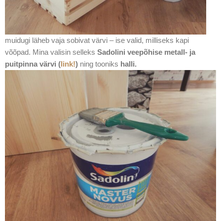
muidugi läheb vaja sobivat värvi – ise valid, milliseks kapi
võõpad. Mina valisin selleks
Sadolini veepõhise metall- ja
puitpinna värvi (
link!
)
ning tooniks
halli.