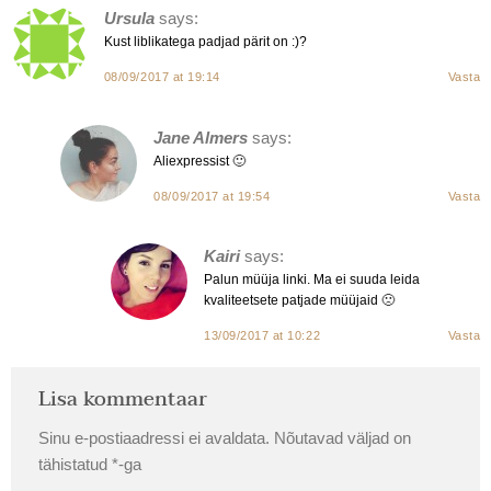
Ursula
says:
Kust liblikatega padjad pärit on :)?
08/09/2017 at 19:14
Vasta
Jane Almers
says:
Aliexpressist 🙂
08/09/2017 at 19:54
Vasta
Kairi
says:
Palun müüja linki. Ma ei suuda leida
kvaliteetsete patjade müüjaid 🙁
13/09/2017 at 10:22
Vasta
Lisa kommentaar
Sinu e-postiaadressi ei avaldata.
Nõutavad väljad on
tähistatud
*
-ga