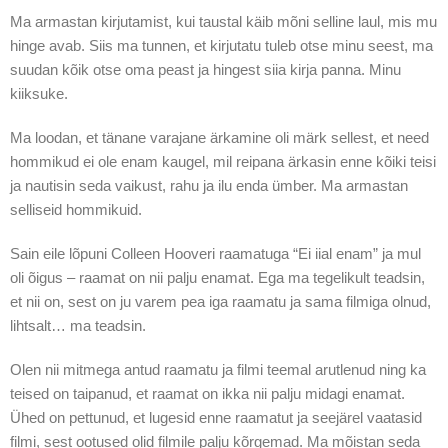
Ma armastan kirjutamist, kui taustal käib mõni selline laul, mis mu
hinge avab. Siis ma tunnen, et kirjutatu tuleb otse minu seest, ma
suudan kõik otse oma peast ja hingest siia kirja panna. Minu
kiiksuke.
Ma loodan, et tänane varajane ärkamine oli märk sellest, et need
hommikud ei ole enam kaugel, mil reipana ärkasin enne kõiki teisi
ja nautisin seda vaikust, rahu ja ilu enda ümber. Ma armastan
selliseid hommikuid.
Sain eile lõpuni Colleen Hooveri raamatuga “Ei iial enam” ja mul
oli õigus – raamat on nii palju enamat. Ega ma tegelikult teadsin,
et nii on, sest on ju varem pea iga raamatu ja sama filmiga olnud,
lihtsalt… ma teadsin.
Olen nii mitmega antud raamatu ja filmi teemal arutlenud ning ka
teised on taipanud, et raamat on ikka nii palju midagi enamat.
Ühed on pettunud, et lugesid enne raamatut ja seejärel vaatasid
filmi, sest ootused olid filmile palju kõrgemad. Ma mõistan seda