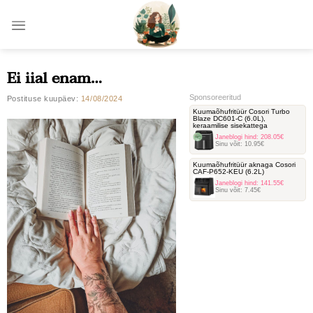
Skip
to
content
Ei iial enam…
Sponsoreeritud
Postituse kuupäev:
14/08/2024
Kuumaõhufritüür Cosori Turbo
Blaze DC601-C ‎(6.0L),
keraamilise sisekattega
Janeblogi hind:
208.05€
Sinu võit:
10.95€
Kuumaõhufritüür aknaga Cosori
‎CAF-P652-KEU (6.2L)
Janeblogi hind:
141.55€
Sinu võit:
7.45€