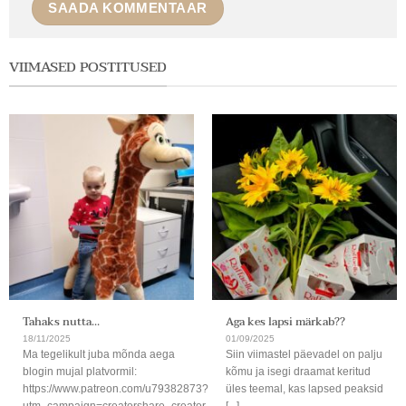
VIIMASED POSTITUSED
Tahaks nutta…
Aga kes lapsi märkab??
18/11/2025
01/09/2025
Ma tegelikult juba mõnda aega
Siin viimastel päevadel on palju
blogin mujal platvormil:
kõmu ja isegi draamat keritud
https://www.patreon.com/u79382873?
üles teemal, kas lapsed peaksid
utm_campaign=creatorshare_creator
[...]