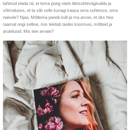
tahtnud elada nii, et tema poeg näeb lähisuhtevägivalda ja
võimaluses, et ta viib selle kunagi kaasa oma suhtesse, oma
naisele? Njaa. Mõtlema paneb küll ja ma arvan, et üks hea
raamat ongi selline, mis tekitab taolisi küsimusi, mõtteid ja
arutelusid. Mis teie arvate?