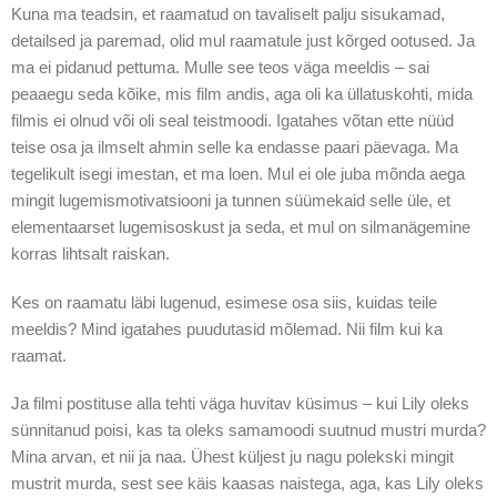
Kuna ma teadsin, et raamatud on tavaliselt palju sisukamad,
detailsed ja paremad, olid mul raamatule just kõrged ootused. Ja
ma ei pidanud pettuma. Mulle see teos väga meeldis – sai
peaaegu seda kõike, mis film andis, aga oli ka üllatuskohti, mida
filmis ei olnud või oli seal teistmoodi. Igatahes võtan ette nüüd
teise osa ja ilmselt ahmin selle ka endasse paari päevaga. Ma
tegelikult isegi imestan, et ma loen. Mul ei ole juba mõnda aega
mingit lugemismotivatsiooni ja tunnen süümekaid selle üle, et
elementaarset lugemisoskust ja seda, et mul on silmanägemine
korras lihtsalt raiskan.
Kes on raamatu läbi lugenud, esimese osa siis, kuidas teile
meeldis? Mind igatahes puudutasid mõlemad. Nii film kui ka
raamat.
Ja filmi postituse alla tehti väga huvitav küsimus – kui Lily oleks
sünnitanud poisi, kas ta oleks samamoodi suutnud mustri murda?
Mina arvan, et nii ja naa. Ühest küljest ju nagu polekski mingit
mustrit murda, sest see käis kaasas naistega, aga, kas Lily oleks