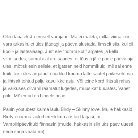
Olen täna ekstreemselt varajane. Ma ei mäleta, millal viimati nii
vara ärkasin, et üles jäädagi ja päeva alustada. Ilmselt siis, kui oli
kooli- ja lasteaiaaeg. Just eile “hommikul ” ärgates ja kella
silmitsedes, samal ajal aru saades, et tõusin jälle poole päeva ajal
üles, mõtisklesin sellele, et igatsen neid hommikuid, mil sai enne
kõiki teisi üles ärgatud, nauditud kuuma latte saatel päikesetõusu
ja lihtsalt tehtud palju kasulikke asju. Või teine kord lihtsalt rahus
ja vaikuses diivanil raamatut lugedes, muusikat kuulates. Vahet
pole. Mõlemad on hingele head.
Panin youtubest käima laulu Birdy – Skinny love. Mulle hakkasid
Birdy enamus laulud meeldima aastaid tagasi, mil
Vampiiripäevikuid fännasin (muide, hakkasin siin üks päev uuesti
seda sarja vaatama).