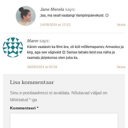
Jane Merela
says:
Jaa, ma sealt vaatangi Vampiiripäevikuid. 🙂
14/08/2024 at 12:52
Vasta
Mann
says:
Käisin vaatasin ka filmi ära, oli küll mõtlemapanev. Armastus ja
kirg, aga see vägivald 😌 Samas tahaks teist osa näha ja
raamatu järjekorras olen juba ka.
18/08/2024 at 00:04
Vasta
Lisa kommentaar
Sinu e-postiaadressi ei avaldata.
Nõutavad väljad on
tähistatud
*
-ga
Kommenteeri
*