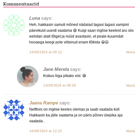
Kommentaarid
Luna
says:
Heh, hakkasin samuti mõned nädalad tagasi tagasi vampiiri
päevikuid uuesti vaatama 😄 Kuigi saan inglise keelest aru siis
eelistan alati tõlget ja nüüd avastasin, et peale kuuendat
hooaega keegi pole viitsinud enam tõlkida 😬😄
14/08/2024 at 08:12
Vasta
Jane Merela
says:
Kiskus liiga pikaks vist. 😅
14/08/2024 at 08:28
Vasta
Jaana Rampe
says:
Netflixis on inglise keeles olemas ja saab vaatada küll.
Hakkasin ka jälle vaatama ja on päris põnev ülepika aja
vaatada..
14/08/2024 at 12:23
Vasta