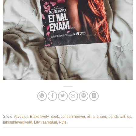
Sildid:
Arvustus
,
Blake lively
,
Book
,
colleen hoover
,
ei iial enam
,
it ends with us
,
lähisuhtevägivald
,
Lily
,
raamatud
,
Ryle
.