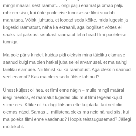
mingil määral, sest raamat… ongi palju enamat ja omab palju
rohkem sisu, kui ühte pooleteise tunnisesse filmi suudab
mahutada. Võibki juhtuda, et loodad seda kõike, mida lugesid ja
kogesid raamatust, näha ka ekraanil, aga loogiliselt võttes ei
saaks iial paksust sisukast raamatut teha head filmi pooleteise
tunniga.
Ma pole päris kindel, kuidas pidi oleksin mina täieliku elamuse
saanud kuigi ma olen hetkel juba sellel arvamusel, et ma saingi
täieliku elamuse. Nii filmist kui ka raamatust. Aga oleksin saanud
veel enamat? Kas ma oleks seda üldse tahtnud?
Ühest küljest oli hea, et filmi enne nägin – mulle mingil määral
isegi meeldis, et raamatut lugedes olid mul filmi tegelaskujud
silme ees. Kõike oli kuidagi lihtsam ette kujutada, kui neil olid
olemas näod. Samas… millistena oleks ma neid näinud siis, kui
ma poleks filmi enne vaadanud? Hoopis teistsugusemad? Jällegi
mõttekoht.