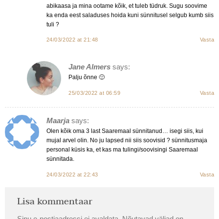
abikaasa ja mina ootame kõik, et tuleb tüdruk. Sugu soovime
ka enda eest saladuses hoida kuni sünnitusel selgub kumb siis
tuli ?
24/03/2022 at 21:48
Vasta
Jane Almers
says:
Palju õnne 🙂
25/03/2022 at 06:59
Vasta
Maarja
says:
Olen kõik oma 3 last Saaremaal sünnitanud… isegi siis, kui
mujal arvel olin. No ju lapsed nii siis soovisid ? sünnitusmaja
personal küsis ka, et kas ma tulingi/soovisingi Saaremaal
sünnitada.
24/03/2022 at 22:43
Vasta
Lisa kommentaar
Sinu e-postiaadressi ei avaldata.
Nõutavad väljad on