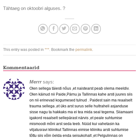
Tähtaeg on oktoobri alguses. ?
This entry was posted in
***
. Bookmark the
permalink
.
Kommentaarid
Merrr
says:
Olen sellega täiesti nõus ,et naistearst peab olema meeldiv.
Olen käinud nii Paide,Pärnu ja Tallinnas kahe arsti juures siis
on nii erinevad kogumesed tulnud . Paidest sain ma reaalselt
trauma sellega ,et üks arst surus selle hultraheli asjanduse
sisse nagu ta hakkaks ma ei tea mida seal tegema. Siiamaani
igakord reaalselt sellepärast närvis ,et peale suhtumise
mismoodi mõni arst seda teeb. Nüüd kui vahetasin ka
viljatusravi kliinikut Tallinnas eimise kliiniku arsti suhtumise
tõttu siis võin öelda enda seisukohalt ,et Pelgulinnas on