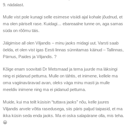
9. nädalast.
Mulle vist pole kunagi selle esimese visiidi ajal kohale jõudnud, et
ma olen päriselt rase. Kuidagi… ebareaalne tunne on, aga samas
süda on rõõmu täis.
Jälgimise all olen Viljandis – minu jaoks midagi uut. Varsti saab
öelda, et olen vist igas Eesti linnas sünnitamas käinud – Tallinnas,
Pärnus, Paides ja Viljandis. ?
Kõige enam soovitati Dr Metsmaad ja tema juurde ma läksingi
ning ei pidanud pettuma. Mulle on tähtis, et inimene, kellele ma
oma vagiinaväravad avan, oleks väga minu masti ja mulle
meeldiv inimene ning ma ei pidanud pettuma.
Muide, kui ma teilt küsisin “tuttava jaoks” nõu, kelle juures
Viljandis arvele võtta rasedusega, siis päris paljud taipasid, et ma
ikka küsin seda enda jaoks. Ma ei oska salapärane olla, mis teha.
😀