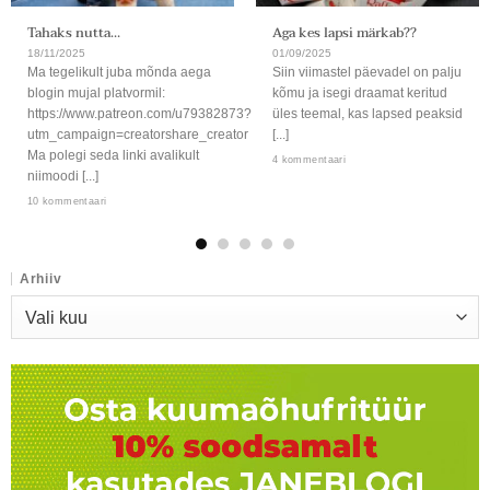
Tahaks nutta…
Aga kes lapsi märkab??
18/11/2025
01/09/2025
Ma tegelikult juba mõnda aega
Siin viimastel päevadel on palju
blogin mujal platvormil:
kõmu ja isegi draamat keritud
https://www.patreon.com/u79382873?
üles teemal, kas lapsed peaksid
utm_campaign=creatorshare_creator
[...]
Ma polegi seda linki avalikult
4 kommentaari
niimoodi [...]
10 kommentaari
Arhiiv
Arhiiv