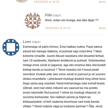
24/03/2022 at 19:25
Vasta
Pille
says:
Ahnii, ootan siis huviga, kas läks täppi ??
24/03/2022 at 22:03
Vasta
Leen
says:
Esimesega oli päris hirmus. Ema hakkas nutma. Paari päeva
pärast tuli meiega rääkima, et pulmad vaja nüüd teha ? Mais
kolisime omaette. Juunis 6kuud rasedana olid eksamid tehtud,
sain 19 aastaseks, lõpetasin keskkooli ja pulmad. Sotsmeedias
midagi enne sündi ei jaganud, aga eks enamus ikka olid kuskilt
kellegi kaudu ju kuulnud ? Teine rasedus tuli 4 kuud peale
sünnitust. Kuskile pilte üles enne sündi ei pannud ja oli suurem
üllatus enamikele. Lähedased muidugi teadsid ning olime koos
õega sama aeg rasedad. Nüüd kolmandaga said esmalt teada
sõbrad, sest nad oleks niikuinii aru saanud kui ma poleks
enam istumistel õlut joonud ? olime ka muidugi vihjanud, et
soovime kolmandat. Siis rääkisin perele ja hiljem ka
töökaaslastele, et tööl raskema koormuse nad enda kanda
võtaks ? Nüüd ootame väga ja loodame parimat ? Õde, vend,