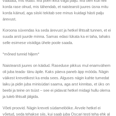
vaadata, mis edasi. Ma põen ikka väga palju. Ma olen küll neli
korda rase olnud, mis tähendab, et naistearsti juures üsna mitu
korda käinud, aga siiski tekitab see minus kuidagi hästi palju
ärevust.
Koroona süvendas ka seda ärevust ja hetkel lihtsalt tunnen, et ei
suuda arsti juurde minna. Samas edasi lükata ka ei taha, tahaks
selle esimese visiidiga ühele poole saada.
*mõned tunnid hiljem*
Naistearsti juures on käidud. Raseduse pikkus mul enamvähem
oli juba teada- tänu äpile. Kaks päeva paneb äpp mööda. Nägin
väikest krevetikest ka enda sees. Alguses nägin kahte tumedat
laiku ja pidin juba minisüdari saama, aga arst kinnitas, et üks on
beebi ja teine on tsüst – see ei pidavat hetkel midagi hullu olema
ja tuleb lihtsalt jälgida.
Võeti proovid. Nägin kreveti südamelööke. Arvele hetkel ei
võetud, seda tehakse siis, kui saab juba Oscari testi teha ehk al