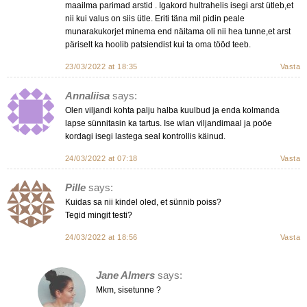
maailma parimad arstid . Igakord hultrahelis isegi arst ütleb,et
nii kui valus on siis ütle. Eriti täna mil pidin peale
munarakukorjet minema end näitama oli nii hea tunne,et arst
päriselt ka hoolib patsiendist kui ta oma tööd teeb.
23/03/2022 at 18:35
Vasta
Annaliisa
says:
Olen viljandi kohta palju halba kuulbud ja enda kolmanda
lapse sünnitasin ka tartus. Ise wlan viljandimaal ja poöe
kordagi isegi lastega seal kontrollis käinud.
24/03/2022 at 07:18
Vasta
Pille
says:
Kuidas sa nii kindel oled, et sünnib poiss?
Tegid mingit testi?
24/03/2022 at 18:56
Vasta
Jane Almers
says:
Mkm, sisetunne ?