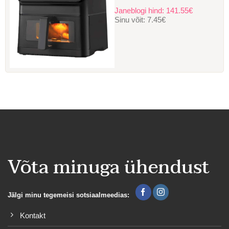
Janeblogi hind:
141.55€
Sinu võit:
7.45€
Võta minuga ühendust
Jälgi minu tegemeisi sotsiaalmeedias:
Kontakt