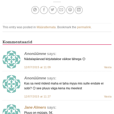
This entry was posted in
Määratlemata
. Bookmark the
permalink
.
Kommentaarid
Anonüümne
says:
Nädalapäevad kirjutatakse väikse tähega 🙂
12/07/2015 at 11:09
Vasta
Anonüümne
says:
Kas sa neid riideid maha ei taha myya mis sulle endale ei
sobi? 🙂 see pluus väga kena mu meelest
12/07/2015 at 11:27
Vasta
Jane Almers
says:
Pluus on müügis, 5€.