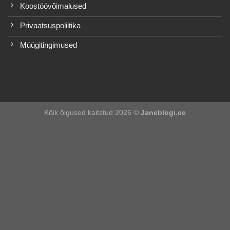
Koostöövõimalused
Privaatsuspoliitika
Müügitingimused
Kõik õigused kaitstud 2026 ©
Janeblogi.ee