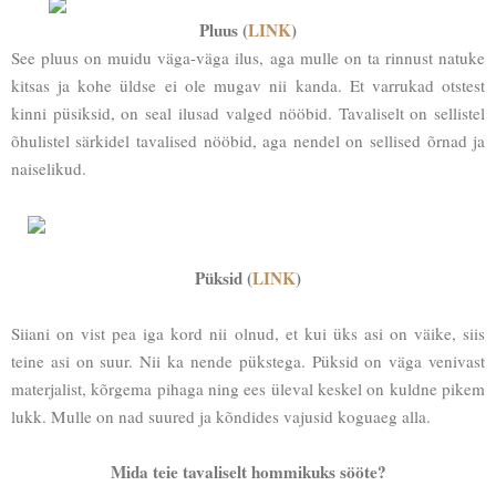
Pluus (
LINK
)
See pluus on muidu väga-väga ilus, aga mulle on ta rinnust natuke
kitsas ja kohe üldse ei ole mugav nii kanda. Et varrukad otstest
kinni püsiksid, on seal ilusad valged nööbid. Tavaliselt on sellistel
õhulistel särkidel tavalised nööbid, aga nendel on sellised õrnad ja
naiselikud.
Püksid (
LINK
)
Siiani on vist pea iga kord nii olnud, et kui üks asi on väike, siis
teine asi on suur. Nii ka nende pükstega. Püksid on väga venivast
materjalist, kõrgema pihaga ning ees üleval keskel on kuldne pikem
lukk. Mulle on nad suured ja kõndides vajusid koguaeg alla.
Mida teie tavaliselt hommikuks sööte?