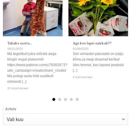
Tahaks nutta…
Aga kes lapsi märkab??
18/11/2025
01/09/2025
Ma tegelikult juba mõnda aega
Siin viimastel päevadel on palju
blogin mujal platvormil:
kõmu ja isegi draamat keritud
https://www.patreon.com/u79382873?
üles teemal, kas lapsed peaksid
utm_campaign=creatorshare_creator
[...]
Ma polegi seda linki avalikult
4 kommentaari
niimoodi [...]
10 kommentaari
Arhiiv
Arhiiv