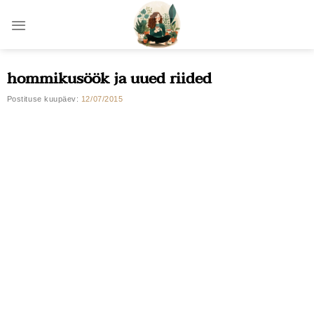
Skip
to
content
hommikusöök ja uued riided
Postituse kuupäev:
12/07/2015