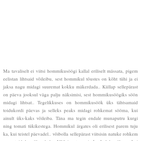
Ma tavaliselt ei viitsi hommikusöögi kallal eriliselt mässata, pigem
eelistan lihtsaid võileibu, sest hommikul tõustes on kõht tühi ja ei
jaksa nagu midagi suuremat kokku mäkerdada.. Küllap sellepärast
on päeva jooksul väga palju näksimisi, sest hommikusöögiks söön
midagi lihtsat.. Tegelikkuses on hommikusöök üks tähtsamaid
toidukordi päevas ja selleks peaks midagi rohkemat sööma, kui
ainult üks-kaks võileiba. Täna ma tegin endale munaputru kurgi
ning tomati tükikestega. Hommikul ärgates oli erilisest parem tuju
ka, kui teistel päevadel.. võibolla sellepärast viitsisin natuke rohkem