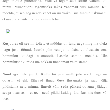
aega toidule pühendada. Võileiva tegemiseks kulub vähem, kui
minut. Munapudru tegemiseks läkes vähemalt viis minutit. Kui
mõelda, et see aeg nende vahel on nii väike.. siis tundub uskumatu,
et ma ei ole viitsinud seda siiani teha.
Kusjuures oli see nii toitev, et möödas on tund aega ning ma oleks
nagu just söönud. Juurde jõin vett ja tundsin, et alustasin oma
hommikut kuidagi teistmoodi. Lastele samuti meeldis. Üks
hommikusöök, mida ma hakkan tihedamalt valmistama.
Nüüd aga riiete juurde. Kuller tõi paki mulle juba reedel, aga ma
ootasin, et ehk lähevad ilmad õues ilusamaks ja saab välja
pildistama neid minna. Ilmselt võin seda päikest ootama jäädagi,
seega otsustasin, et teen need pildid kuidagi ära- kas siis õues või
toas.