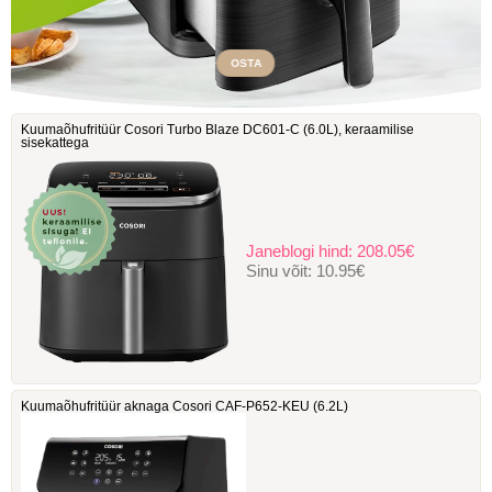
OSTA
Kuumaõhufritüür Cosori Turbo Blaze DC601-C ‎(6.0L), keraamilise
sisekattega
Janeblogi hind:
208.05€
Sinu võit:
10.95€
Kuumaõhufritüür aknaga Cosori ‎CAF-P652-KEU (6.2L)