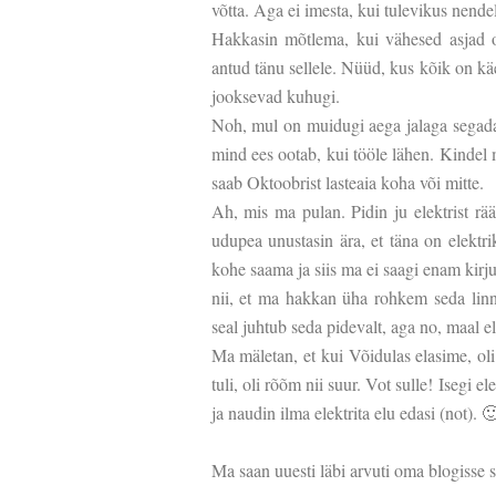
võtta. Aga ei imesta, kui tulevikus nendel
Hakkasin mõtlema, kui vähesed asjad ol
antud tänu sellele. Nüüd, kus kõik on kä
jooksevad kuhugi.
Noh, mul on muidugi aega jalaga segada,
mind ees ootab, kui tööle lähen. Kindel 
saab Oktoobrist lasteaia koha või mitte.
Ah, mis ma pulan. Pidin ju elektrist r
udupea unustasin ära, et täna on elektrik
kohe saama ja siis ma ei saagi enam kirj
nii, et ma hakkan üha rohkem seda linna
seal juhtub seda pidevalt, aga no, maal e
Ma mäletan, et kui Võidulas elasime, oli
tuli, oli rõõm nii suur. Vot sulle! Isegi 
ja naudin ilma elektrita elu edasi (not). 
Ma saan uuesti läbi arvuti oma blogisse 