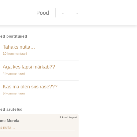
Pood
-
-
ed postitused
Tahaks nutta…
10
kommentaari
Aga kes lapsi märkab??
4
kommentaari
Kas ma olen siis rase???
5
kommentaari
ed arutelud
9 kuud tagasi
ane Merela
s nutta…