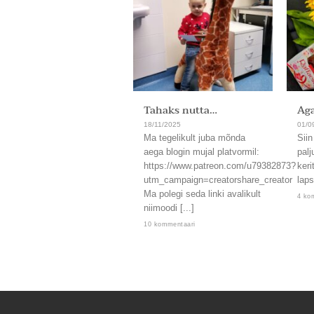
Tahaks nutta…
Aga
18/11/2025
01/0
Ma tegelikult juba mõnda
Siin
aega blogin mujal platvormil:
palj
https://www.patreon.com/u79382873?
keri
utm_campaign=creatorshare_creator
laps
Ma polegi seda linki avalikult
4 ko
niimoodi [...]
10 kommentaari