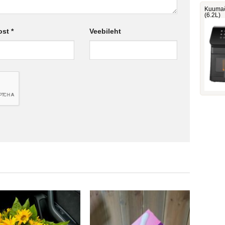
Kuumaõ
(6.2L)
ost
*
Veebileht