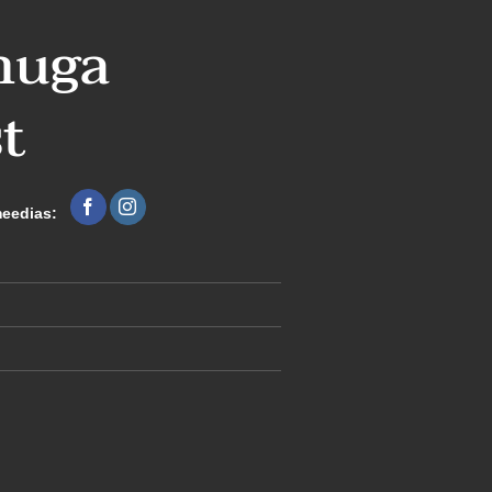
nuga
t
meedias: