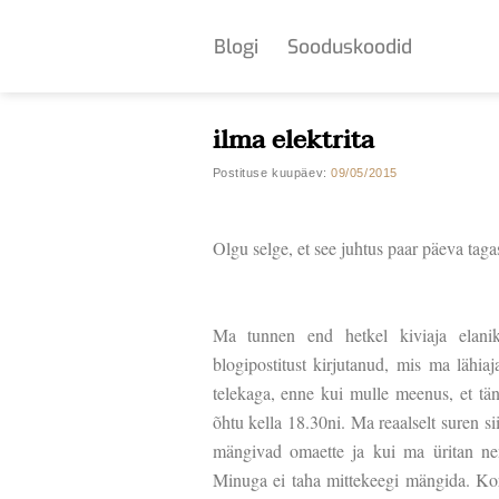
Skip
to
Blogi
Sooduskoodid
content
ilma elektrita
Postituse kuupäev:
09/05/2015
Olgu selge, et see juhtus paar päeva tag
Ma tunnen end hetkel kiviaja elanik
blogipostitust kirjutanud, mis ma lähi
telekaga, enne kui mulle meenus, et tän
õhtu kella 18.30ni. Ma reaalselt suren s
mängivad omaette ja kui ma üritan n
Minuga ei taha mittekeegi mängida. Kori