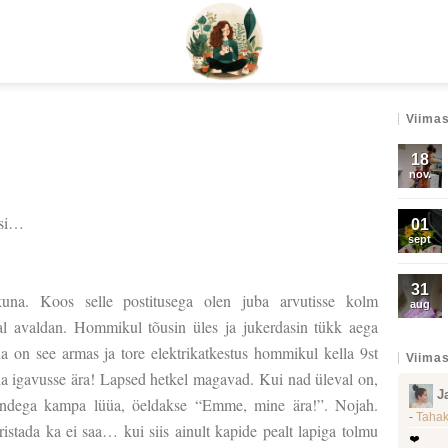
Viimas
18
nov.
asi…
01
sept
31
una. Koos selle postitusega olen juba arvutisse kolm
aug
ajal avaldan. Hommikul tõusin üles ja jukerdasin tükk aega
a on see armas ja tore elektrikatkestus hommikul kella 9st
Viimas
iia igavusse ära! Lapsed hetkel magavad. Kui nad üleval on,
J
endega kampa lüüa, öeldakse “Emme, mine ära!”. Nojah.
-
Tahak
stada ka ei saa… kui siis ainult kapide pealt lapiga tolmu
❤️