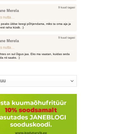
9 kuud tagasi
ane Merela
s nutta…
i peaks üldse keegi põhjendama, miks ta oma aja ja
est raha küsib. :)
9 kuud tagasi
ane Merela
s nutta…
htes on sul õigus jaa. Eks ma vaatan, kuidas seda
da nii saaks. :)