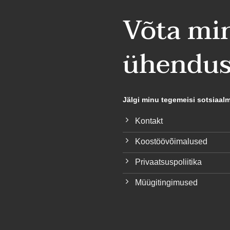
Võta mi
ühendus
Jälgi minu tegemeisi sotsiaal
Kontakt
Koostöövõimalused
Privaatsuspoliitika
Müügitingimused