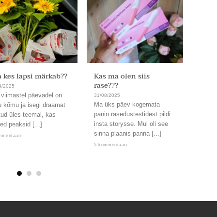
 kes lapsi märkab??
Kas ma olen siis
Ja on
rase???
9/2025
31/08/
 viimastel päevadel on
Läbi. 
31/08/2025
Ma üks päev kogemata
u kõmu ja isegi draamat
Uskum
panin rasedustestidest pildi
tud üles teemal, kas
nämmu
insta storysse. Mul oli see
ed peaksid [...]
kord,
sinna plaanis panna [...]
lendab
mmentaari
5 kommentaari
2 komm