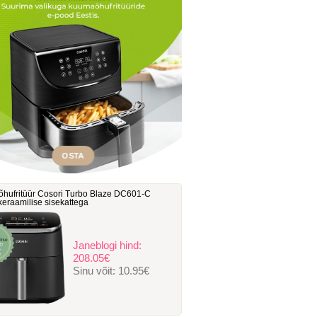
OSTA
hufritüür Cosori Turbo Blaze DC601-C
, keraamilise sisekattega
Janeblogi hind:
208.05€
Sinu võit:
10.95€