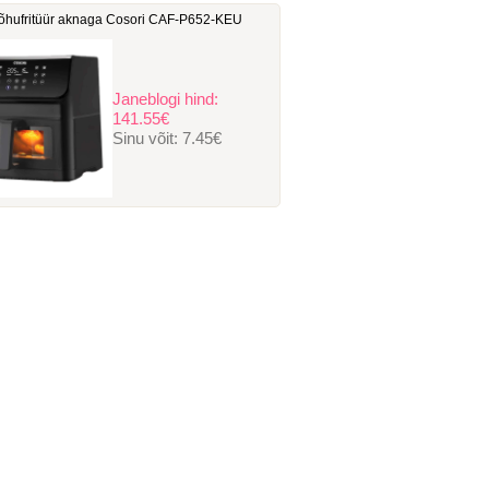
hufritüür aknaga Cosori ‎CAF-P652-KEU
Janeblogi hind:
141.55€
Sinu võit:
7.45€