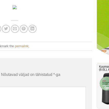
okmark the
permalink
.
Kuumaõ
‎(6.0L)
Nõutavad väljad on tähistatud
*
-ga