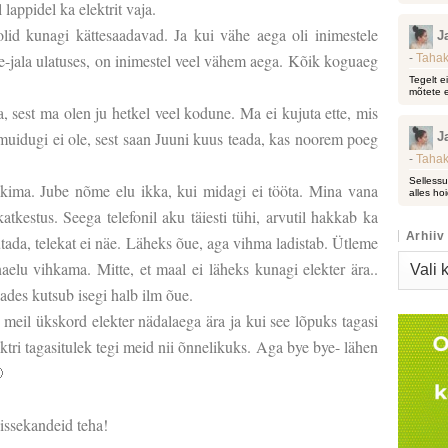
 lappidel ka elektrit vaja.
id kunagi kättesaadavad. Ja kui vähe aega oli inimestele
J
e-jala ulatuses, on inimestel veel vähem aega. Kõik koguaeg
-
Tahak
Tegelt e
mõtete e
 sest ma olen ju hetkel veel kodune. Ma ei kujuta ette, mis
muidugi ei ole, sest saan Juuni kuus teada, kas noorem poeg
J
-
Tahak
Sellessu
ääkima. Jube nõme elu ikka, kui midagi ei tööta. Mina vana
alles hoi
atkestus. Seega telefonil aku täiesti tühi, arvutil hakkab ka
Arhiiv
utada, telekat ei näe. Läheks õue, aga vihma ladistab. Ütleme
Arhiiv
elu vihkama. Mitte, et maal ei läheks kunagi elekter ära..
lades kutsub isegi halb ilm õue.
 meil ükskord elekter nädalaega ära ja kui see lõpuks tagasi
elektri tagasitulek tegi meid nii õnnelikuks. Aga bye bye- lähen

sissekandeid teha!