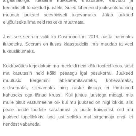
argaaniaõliga. Ideaalne kuivadele, kräsustele, värvitud ja
keemilistelt töödeldud juustele. Suleb lõhenenud juukseotsad ning
muudab juuksed seespidiselt tugevamaks. Jätab juuksed
elujõuliseks ilma neid raskeks muutmata.
Just see seerum valiti ka Cosmopolitani 2014. aasta parimaks
ilutooteks. Seerum on ilusas klaaspudelis, mis muudab ta veel
luksuslikumaks.
Kokkuvõttes kirjeldaksin ma meeleldi neid kõiki tooteid koos, sest
ma kasutasin neid kõiki peaaegu igal pesukorral. Juuksed
muutusid kergemini läbikammitavateks, kohevamaks,
siidisemaks, siledamaks ning niiske ilmaga ei tõmbunud
kahuseks ega läinud krussi. Küll juhtus juustega midagi, mis
mulle pisut vastumeelne oli- kui mu juuksed on niigi lokkis, siis
peale nende toodete kasutamist ja juuste kuivamist, olid mu
juuksed topeltlokkis, aga just selleks mul sirgendaja ongi- et
nendest vabaneda.