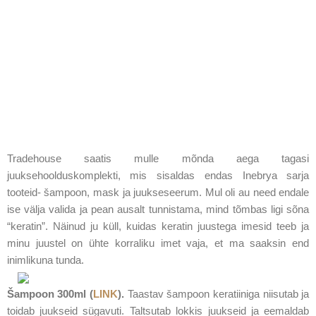
Tradehouse saatis mulle mõnda aega tagasi
juuksehoolduskomplekti, mis sisaldas endas Inebrya sarja
tooteid- šampoon, mask ja juukseseerum. Mul oli au need endale
ise välja valida ja pean ausalt tunnistama, mind tõmbas ligi sõna
“keratin”. Näinud ju küll, kuidas keratin juustega imesid teeb ja
minu juustel on ühte korraliku imet vaja, et ma saaksin end
inimlikuna tunda.
Šampoon 300ml (
LINK
).
Taastav šampoon keratiiniga niisutab ja
toidab juukseid sügavuti. Taltsutab lokkis juukseid ja eemaldab