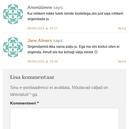
Anonüümne
says:
Kui rohkem lokke tuleb nende toodetega,siis just vaja rohkem
sirgendada ju
06/06/2016 at 19:27
Vasta
Jane Almers
says:
Sirgendamist ikka sama palju ju. Ega ma siis kodus olles ei
sirgenda. Ainult siis kui kuhugi välja minek 🙂
06/06/2016 at 19:44
Vasta
Lisa kommentaar
Sinu e-postiaadressi ei avaldata.
Nõutavad väljad on
tähistatud
*
-ga
Kommenteeri
*