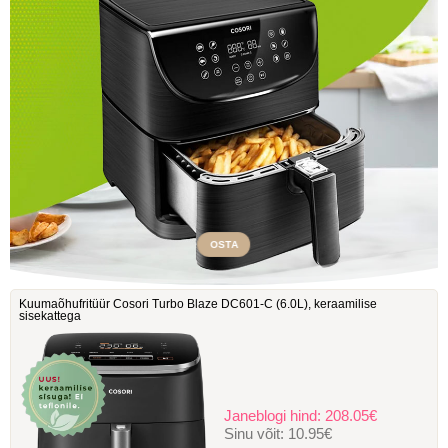
OSTA
Kuumaõhufritüür Cosori Turbo Blaze DC601-C ‎(6.0L), keraamilise
sisekattega
Janeblogi hind:
208.05€
Sinu võit:
10.95€