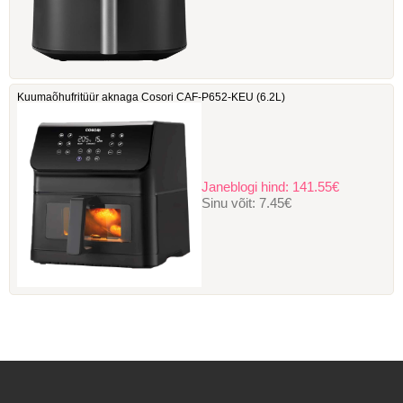
Kuumaõhufritüür aknaga Cosori ‎CAF-P652-KEU (6.2L)
Janeblogi hind:
141.55€
Sinu võit:
7.45€