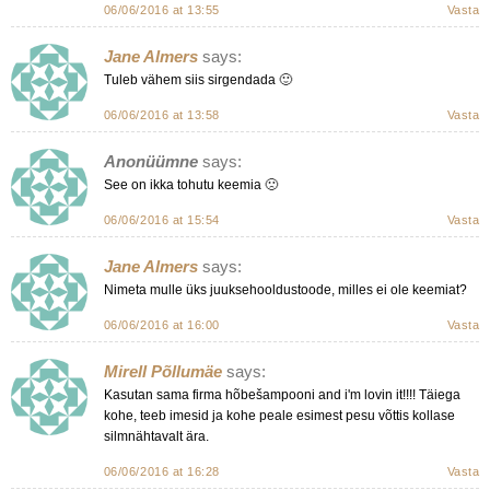
06/06/2016 at 13:55
Vasta
Jane Almers
says:
Tuleb vähem siis sirgendada 🙂
06/06/2016 at 13:58
Vasta
Anonüümne
says:
See on ikka tohutu keemia 🙁
06/06/2016 at 15:54
Vasta
Jane Almers
says:
Nimeta mulle üks juuksehooldustoode, milles ei ole keemiat?
06/06/2016 at 16:00
Vasta
Mirell Põllumäe
says:
Kasutan sama firma hõbešampooni and i'm lovin it!!!! Täiega
kohe, teeb imesid ja kohe peale esimest pesu võttis kollase
silmnähtavalt ära.
06/06/2016 at 16:28
Vasta