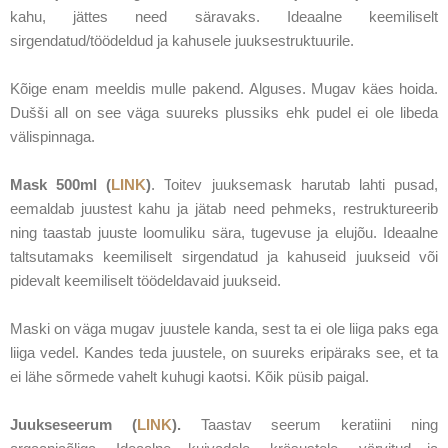
kahu, jättes need säravaks. Ideaalne keemiliselt
sirgendatud/töödeldud ja kahusele juuksestruktuurile.
Kõige enam meeldis mulle pakend. Alguses. Mugav käes hoida.
Dušši all on see väga suureks plussiks ehk pudel ei ole libeda
välispinnaga.
Mask 500ml (
LINK
)
.
T
oitev juuksemask harutab lahti pusad,
eemaldab juustest kahu ja jätab need pehmeks, restruktureerib
ning taastab juuste loomuliku sära, tugevuse ja elujõu. Ideaalne
taltsutamaks keemiliselt sirgendatud ja kahuseid juukseid või
pidevalt keemiliselt töödeldavaid juukseid
.
Maski on väga mugav juustele kanda, sest ta ei ole liiga paks ega
liiga vedel. Kandes teda juustele, on suureks eripäraks see, et ta
ei lähe sõrmede vahelt kuhugi kaotsi. Kõik püsib paigal.
Juukseseerum (
LINK
).
Taastav seerum keratiini ning