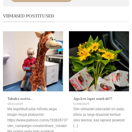
VIIMASED POSTITUSED
Tahaks nutta…
Aga kes lapsi märkab??
18/11/2025
01/09/2025
Ma tegelikult juba mõnda aega
Siin viimastel päevadel on palju
blogin mujal platvormil:
kõmu ja isegi draamat keritud
https://www.patreon.com/u79382873?
üles teemal, kas lapsed peaksid
utm_campaign=creatorshare_creator
[...]
Ma polegi seda linki avalikult