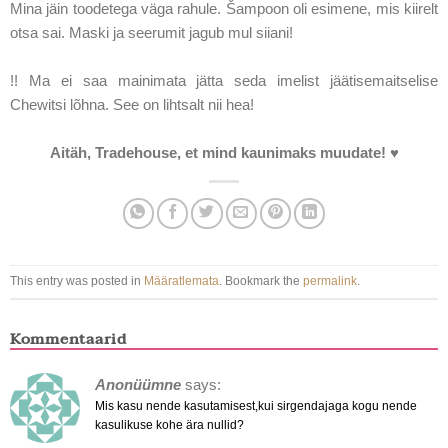
Mina jäin toodetega väga rahule. Šampoon oli esimene, mis kiirelt
otsa sai. Maski ja seerumit jagub mul siiani!
!! Ma ei saa mainimata jätta seda imelist jäätisemaitselise
Chewitsi lõhna. See on lihtsalt nii hea!
Aitäh, Tradehouse, et mind kaunimaks muudate!
♥
This entry was posted in
Määratlemata
. Bookmark the
permalink
.
Kommentaarid
Anonüümne
says:
Mis kasu nende kasutamisest,kui sirgendajaga kogu nende
kasulikuse kohe ära nullid?