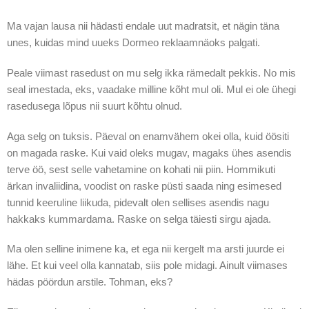
Ma vajan lausa nii hädasti endale uut madratsit, et nägin täna
unes, kuidas mind uueks Dormeo reklaamnäoks palgati.
Peale viimast rasedust on mu selg ikka rämedalt pekkis. No mis
seal imestada, eks, vaadake milline kõht mul oli. Mul ei ole ühegi
rasedusega lõpus nii suurt kõhtu olnud.
Aga selg on tuksis. Päeval on enamvähem okei olla, kuid öösiti
on magada raske. Kui vaid oleks mugav, magaks ühes asendis
terve öö, sest selle vahetamine on kohati nii piin. Hommikuti
ärkan invaliidina, voodist on raske püsti saada ning esimesed
tunnid keeruline liikuda, pidevalt olen sellises asendis nagu
hakkaks kummardama. Raske on selga täiesti sirgu ajada.
Ma olen selline inimene ka, et ega nii kergelt ma arsti juurde ei
lähe. Et kui veel olla kannatab, siis pole midagi. Ainult viimases
hädas pöördun arstile. Tohman, eks?