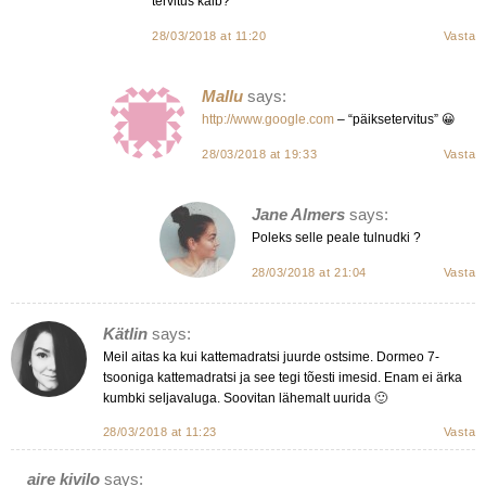
tervitus käib?
28/03/2018 at 11:20
Vasta
Mallu
says:
http://www.google.com
– “päiksetervitus” 😀
28/03/2018 at 19:33
Vasta
Jane Almers
says:
Poleks selle peale tulnudki ?
28/03/2018 at 21:04
Vasta
Kätlin
says:
Meil aitas ka kui kattemadratsi juurde ostsime. Dormeo 7-
tsooniga kattemadratsi ja see tegi tõesti imesid. Enam ei ärka
kumbki seljavaluga. Soovitan lähemalt uurida 🙂
28/03/2018 at 11:23
Vasta
aire kivilo
says: