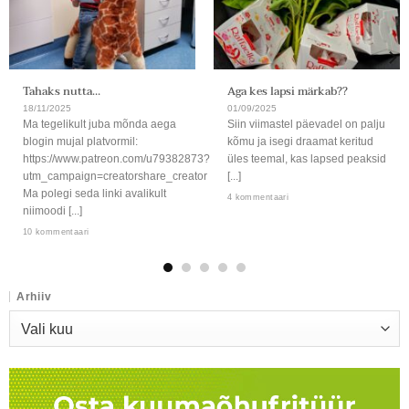
Tahaks nutta…
Aga kes lapsi märkab??
18/11/2025
01/09/2025
Ma tegelikult juba mõnda aega
Siin viimastel päevadel on palju
blogin mujal platvormil:
kõmu ja isegi draamat keritud
https://www.patreon.com/u79382873?
üles teemal, kas lapsed peaksid
utm_campaign=creatorshare_creator
[...]
Ma polegi seda linki avalikult
4 kommentaari
niimoodi [...]
10 kommentaari
Arhiiv
Arhiiv