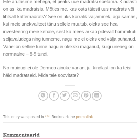
Eile arutasime mehega, et peaks uue madratsi soetama. Kindlasti
on asi ka madratsis. Mõtlesime, kas osta täiesti uus madrats või
lihtsalt kattemadrats? See on üks korralik väljaminek, aga samas,
kui meie unekvaliteet tänu sellele muutub, oleks see hea
investeering meie kehale, sest ka mees ärkab pidevalt hommikuti
seljavaludega ning tunneme, nagu me ei oleks end välja puhanud.
Vahel on selline tunne nagu ei olekski maganud, kuigi uneaeg on
normaalne – 8-9 tundi.
No muidugi ei ole Dormeo ainuke variant ju, kindlasti on ka teisi
häid madratseid. Mida teie soovitate?
This entry was posted in
***
. Bookmark the
permalink
.
Kommentaarid