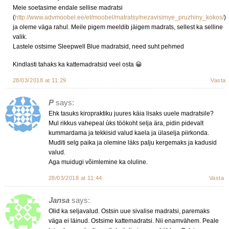
Meie soetasime endale sellise madratsi
(
http://www.advmoobel.ee/et/moobel/matratsy/nezavisimye_pruzhiny_kokos/
)
ja oleme väga rahul. Meile pigem meeldib jäigem madrats, sellest ka selline
valik.
Lastele ostsime Sleepwell Blue madratsid, need suht pehmed
Kindlasti tahaks ka kattemadratsid veel osta 😀
28/03/2018 at 11:29
Vasta
P
says:
Ehk tasuks kiropraktiku juures käia lisaks uuele madratsile?
Mul rikkus vahepeal ùks töökoht selja ära, pidin pidevalt
kummardama ja tekkisid valud kaela ja ülaselja piirkonda.
Muditi selg paika ja olemine läks palju kergemaks ja kadusid
valud.
Aga muidugi võimlemine ka oluline.
28/03/2018 at 11:44
Vasta
Jansa
says:
Olid ka seljavalud. Ostsin uue sivalise madratsi, paremaks
väga ei läinud. Ostsime kattemadratsi. Nii enamvähem. Peale