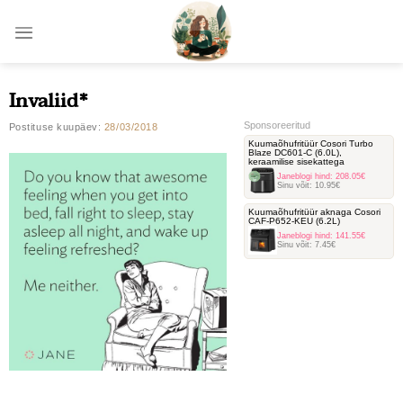
Skip
to
content
Invaliid*
Sponsoreeritud
Postituse kuupäev:
28/03/2018
Kuumaõhufritüür Cosori Turbo
Blaze DC601-C ‎(6.0L),
keraamilise sisekattega
Janeblogi hind:
208.05€
Sinu võit:
10.95€
Kuumaõhufritüür aknaga Cosori
‎CAF-P652-KEU (6.2L)
Janeblogi hind:
141.55€
Sinu võit:
7.45€