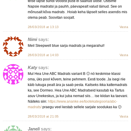
teise lapse sündi voodist püsti ei saanud üldse. Ostsime
Napsie madratsi ja pauhh, päevapealt valud läinud. See on
mõnusalt kõva madrats . Hoiab keha täpselt selles asendis mis
olema peab. Soovitan soojalt.
28/03/2018 at 13:13
Vasta
Nimi
says:
Meil Sleepwell blue sarja madrats ja megarahul!
28/03/2018 at 14:03
Vasta
Katy
says:
Mul Hea Une ABC Madrats variant B 🙂 nö keskmise klassi
oma, üks pool kõvem, teine pehmem. Eesti toode. Ja isegi riie
käib lukuga pealt ära ja saab pesta. Kaitseks ikka kattemadrats
ka, see Dormeo. Hea Une ABC Madratseid kasutab ka Tartus
asuv Unekeskus, ja kui juba nemad siis… ise kiidan ka taevani.
Näiteks siin:
https://www.ananke.ee/tootekategooria/abc-
madrats/
praegu veel kestab sellele sarjale soodukas ka 🙂
28/03/2018 at 21:05
Vasta
Janeli
says: