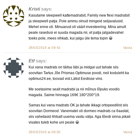
Kristi
says:
Kasutame sleepwell kattemadratsit, Family new flexi madratsit
ja sleepwell patja. Pole ammu olnud mingeid seljavalusid.
Mehel enne oli. Minuarust oli väärt investeering. Mina ainult
peale rasedusi ei suuda magada nii, et patja jalgadevahel
toeks pole, mees vihkab, kui jalgu üle tema topin 😀
28/03/2018 at 09:42
Vasta
Etf
says:
Kui vana madrats on täitsa läbi ja midgai uut tahate siis
soovitan Tartus Jõe Prismas Optimuse poodi, neil koduleht ka
optimus24.ee, toovad vist Lätist Eestisse vms.
Me soetasime sealt madratsi ja nii mõnus lõpuks voodis
magada. Saime hinnaga 169€ 180*200*19.
Samas kui vana madrats OK ja tahate ikkagi ortopeedilist siis
soovitan Dormeod. Vanematel oli dormeo madrats ca 6aastat,
siis vahetasid lihtsalt uuema vastu välja. Aga tõesti sinna pikali
visates tuleb kohe uni peale 😀
28/03/2018 at 09:50
Vasta