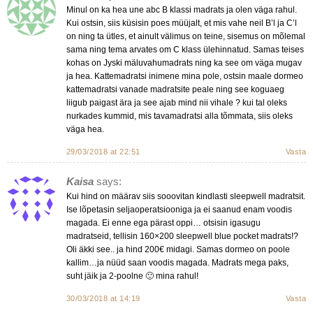
Minul on ka hea une abc B klassi madrats ja olen väga rahul.
Kui ostsin, siis küsisin poes müüjalt, et mis vahe neil B’l ja C’l
on ning ta ütles, et ainult välimus on teine, sisemus on mõlemal
sama ning tema arvates om C klass ülehinnatud. Samas teises
kohas on Jyski mäluvahumadrats ning ka see om väga mugav
ja hea. Kattemadratsi inimene mina pole, ostsin maale dormeo
kattemadratsi vanade madratsite peale ning see koguaeg
liigub paigast ära ja see ajab mind nii vihale ? kui tal oleks
nurkades kummid, mis tavamadratsi alla tõmmata, siis oleks
väga hea.
29/03/2018 at 22:51
Vasta
Kaisa
says:
Kui hind on määrav siis sooovitan kindlasti sleepwell madratsit.
Ise lõpetasin seljaoperatsiooniga ja ei saanud enam voodis
magada. Ei enne ega pärast oppi… otsisin igasugu
madratseid, tellisin 160×200 sleepwell blue pocket madrats!?
Oli äkki see.. ja hind 200€ midagi. Samas dormeo on poole
kallim…ja nüüd saan voodis magada. Madrats mega paks,
suht jäik ja 2-poolne 🙂 mina rahul!
30/03/2018 at 14:19
Vasta