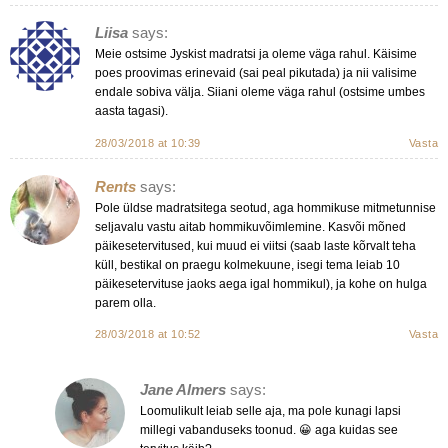
Liisa
says:
Meie ostsime Jyskist madratsi ja oleme väga rahul. Käisime
poes proovimas erinevaid (sai peal pikutada) ja nii valisime
endale sobiva välja. Siiani oleme väga rahul (ostsime umbes
aasta tagasi).
28/03/2018 at 10:39
Vasta
Rents
says:
Pole üldse madratsitega seotud, aga hommikuse mitmetunnise
seljavalu vastu aitab hommikuvõimlemine. Kasvõi mõned
päikesetervitused, kui muud ei viitsi (saab laste kõrvalt teha
küll, bestikal on praegu kolmekuune, isegi tema leiab 10
päikesetervituse jaoks aega igal hommikul), ja kohe on hulga
parem olla.
28/03/2018 at 10:52
Vasta
Jane Almers
says:
Loomulikult leiab selle aja, ma pole kunagi lapsi
millegi vabanduseks toonud. 😀 aga kuidas see