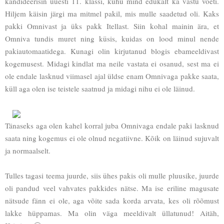
kandideerisin uuesti 11. klassi, kuhu mind edukalt ka vastu võeti.
Hiljem käisin järgi ma mitmel pakil, mis mulle saadetud oli. Kaks
pakki Omnivast ja üks pakk Itellast. Siin kohal mainin ära, et
Omniva tundis muret ning küsis, kuidas on lood minul nende
pakiautomaatidega. Kunagi olin kirjutanud blogis ebameeldivast
kogemusest. Midagi kindlat ma neile vastata ei osanud, sest ma ei
ole endale lasknud viimasel ajal üldse enam Omnivaga pakke saata,
küll aga olen ise teistele saatnud ja midagi nihu ei ole läinud.
Tänaseks aga olen kahel korral juba Omnivaga endale paki lasknud
saata ning kogemus ei ole olnud negatiivne. Kõik on läinud sujuvalt
ja normaalselt.
Tulles tagasi teema juurde, siis ühes pakis oli mulle pluusike, juurde
oli pandud veel vahvates pakkides nätse. Ma ise eriline magusate
nätsude fänn ei ole, aga võite sada korda arvata, kes oli rõõmust
lakke hüppamas. Ma olin väga meeldivalt üllatunud! Aitäh,