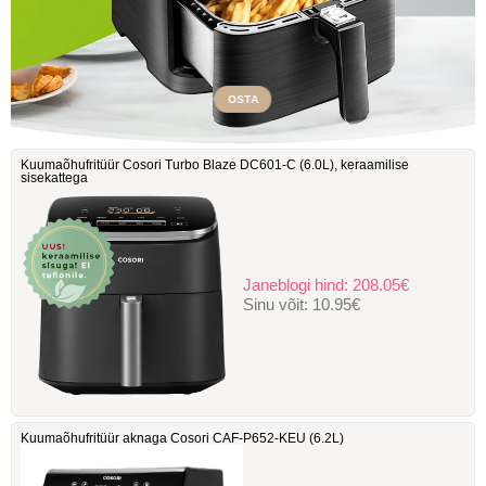
OSTA
Kuumaõhufritüür Cosori Turbo Blaze DC601-C ‎(6.0L), keraamilise
sisekattega
Janeblogi hind:
208.05€
Sinu võit:
10.95€
Kuumaõhufritüür aknaga Cosori ‎CAF-P652-KEU (6.2L)