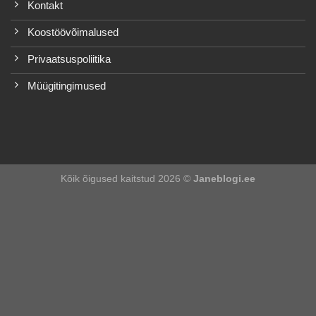
Kontakt
Koostöövõimalused
Privaatsuspoliitika
Müügitingimused
Kõik õigused kaitstud 2026 ©
Janeblogi.ee