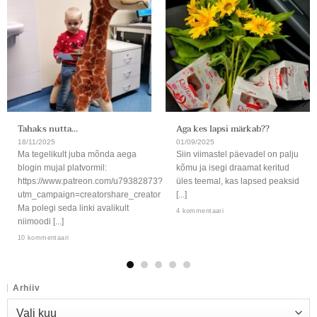
Tahaks nutta…
Aga kes lapsi märkab??
18/11/2025
01/09/2025
Ma tegelikult juba mõnda aega
Siin viimastel päevadel on palju
blogin mujal platvormil:
kõmu ja isegi draamat keritud
https://www.patreon.com/u79382873?
üles teemal, kas lapsed peaksid
utm_campaign=creatorshare_creator
[...]
Ma polegi seda linki avalikult
4 kommentaari
niimoodi [...]
10 kommentaari
Arhiiv
Arhiiv