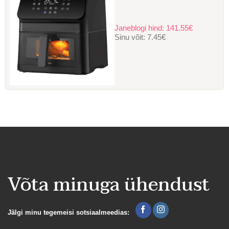
Janeblogi hind:
141.55€
Sinu võit:
7.45€
Võta minuga ühendust
Jälgi minu tegemeisi sotsiaalmeedias: