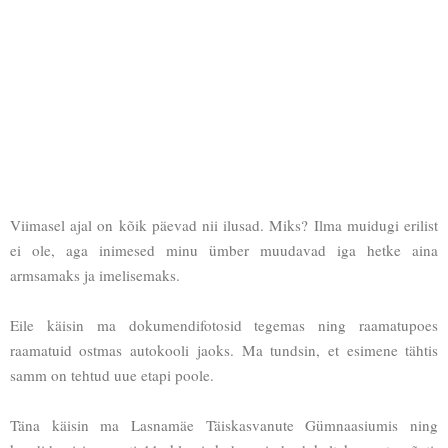
Viimasel ajal on kõik päevad nii ilusad. Miks? Ilma muidugi erilist
ei ole, aga inimesed minu ümber muudavad iga hetke aina
armsamaks ja imelisemaks.
Eile käisin ma dokumendifotosid tegemas ning raamatupoes
raamatuid ostmas autokooli jaoks. Ma tundsin, et esimene tähtis
samm on tehtud uue etapi poole.
Täna käisin ma Lasnamäe Täiskasvanute Gümnaasiumis ning