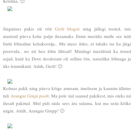
Kristina. 🙂
Järgmises pakis oli võit
Gerli blogist
ning jällegi tooted, mis
muutsid päeva kohe palju ilusamaks. Enim meeldis mulle see tutti
frutti lõhnaline kehakoorija.. Mu mees ütles, et tahaks ise ka järgi
proovida.. no nii hea lõhn lihtsalt! Muidugi meeldisid ka teised
asjad, kuid ka Dove deodorant oli selline õrn, naiseliku lõhnaga ja
üks lemmikuid. Aitäh, Gerli! 🙂
Kolmas pakk ning päeva kõige armsam, imelisem ja kaunim üllatus
tuli
Arangur Grupi poolt
. Ma pole iial saanud pakikest, mis oleks nii
ilusalt pakitud. Mul pidi süda sees ära sulama, kui ma seda kõike
nägin. Aitäh, Arangur Grupp! 🙂