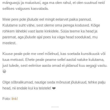
mänguasju ja maiustusi, aga ma olen rahul, et olen suutnud neid
sellises valguses kasvatada.
Meie pere pole jõulude eel mingit eelarvet paika pannud.
Kulutame suht vähe, sest oleme oma perega kodused. Kõige
rohkem lähebki vast laste kinkidele. Süüa teeme ka head ja
paremat, aga jõulude ajal poes ka väga head soodukad, mu
meelest.
Kuuse peale pole me veel mõelnud, kas soetada kunstkuusk või
tuua metsast. Ehete peale peame sellel aastal natuke kulutama,
just tulede, sest eelmise aasta omad ei pidanud kuu aegagi vastu.
😀
Olge sõbralikumad, nautige seda mõnusat jõulukuud, tehke palju
head, nii endale kui ka teistele! ❤️
Foto:
link!