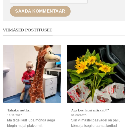
VIIMASED POSTITUSED
Tahaks nutta…
Aga kes lapsi märkab??
18/11/2025
01/09/2025
Ma tegelikult juba mõnda aega
Siin viimastel päevadel on palju
blogin mujal platvormil:
kõmu ja isegi draamat keritud