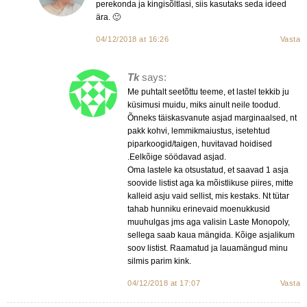
perekonda ja kingisõltlasi, siis kasutaks seda ideed
ära. 🙂
04/12/2018 at 16:26
Vasta
Tk
says:
Me puhtalt seetõttu teeme, et lastel tekkib ju
küsimusi muidu, miks ainult neile toodud.
Õnneks täiskasvanute asjad marginaalsed, nt
pakk kohvi, lemmikmaiustus, isetehtud
piparkoogid/taigen, huvitavad hoidised
.Eelkõige söödavad asjad.
Oma lastele ka otsustatud, et saavad 1 asja
soovide listist aga ka mõistlikuse piires, mitte
kalleid asju vaid sellist, mis kestaks. Nt tütar
tahab hunniku erinevaid moenukkusid
muuhulgas jms aga valisin Laste Monopoly,
sellega saab kaua mängida. Kõige asjalikum
soov listist. Raamatud ja lauamängud minu
silmis parim kink.
04/12/2018 at 17:07
Vasta