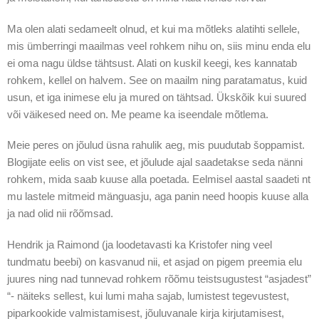
Ma olen alati sedameelt olnud, et kui ma mõtleks alatihti sellele,
mis ümberringi maailmas veel rohkem nihu on, siis minu enda elu
ei oma nagu üldse tähtsust. Alati on kuskil keegi, kes kannatab
rohkem, kellel on halvem. See on maailm ning paratamatus, kuid
usun, et iga inimese elu ja mured on tähtsad. Ükskõik kui suured
või väikesed need on. Me peame ka iseendale mõtlema.
Meie peres on jõulud üsna rahulik aeg, mis puudutab šoppamist.
Blogijate eelis on vist see, et jõulude ajal saadetakse seda nänni
rohkem, mida saab kuuse alla poetada. Eelmisel aastal saadeti nt
mu lastele mitmeid mänguasju, aga panin need hoopis kuuse alla
ja nad olid nii rõõmsad.
Hendrik ja Raimond (ja loodetavasti ka Kristofer ning veel
tundmatu beebi) on kasvanud nii, et asjad on pigem preemia elu
juures ning nad tunnevad rohkem rõõmu teistsugustest “asjadest”
“- näiteks sellest, kui lumi maha sajab, lumistest tegevustest,
piparkookide valmistamisest, jõuluvanale kirja kirjutamisest,