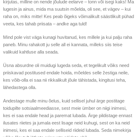
kirjutas, milline on nende jõulude eelarve – tonn või isegi kaks! Ma
lugesin ja ainus, mida ma suutsin mõelda, oli see, et vägev – kui
raha on, miks mitte! Kes peab õigeks võimalikult säästlikult pühad
veeta, kes tahab priisata – andke aga tuld!
Mind pole vist väga kunagi huvitanud, kes millele ja kui palju raha
paneb. Minu rahakott ju selle all ei kannata, milleks siis teise
valikuid kahtluse alla seada.
Üsna absurdne oli muidugi lugeda seda, et tegelikult võiks need
priiskavad postitused endale hoida, mõeldes selle žestiga neile,
kes võib-olla ei saa nii rikkalikult jõule tähistada, kingitusi teha,
lähedastega olla.
Andestage mulle minu õelus, kuid sellisel juhul ärge postitage
toidupilte sotsiaalmeediasse, sest meie ümber on niigi inimesi,
kes ei saa endale head ja paremat lubada. Ärge pildistage ennast
ilusates riietes ja jumala eest lisage neid kuhugi, sest on ka neid
inimesi, kes ei saa endale selliseid riideid lubada. Seda nimekirja