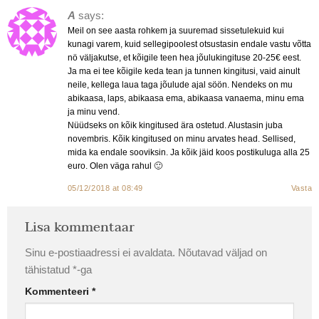
A
says:
Meil on see aasta rohkem ja suuremad sissetulekuid kui
kunagi varem, kuid sellegipoolest otsustasin endale vastu võtta
nö väljakutse, et kõigile teen hea jõulukingituse 20-25€ eest.
Ja ma ei tee kõigile keda tean ja tunnen kingitusi, vaid ainult
neile, kellega laua taga jõulude ajal söön. Nendeks on mu
abikaasa, laps, abikaasa ema, abikaasa vanaema, minu ema
ja minu vend.
Nüüdseks on kõik kingitused ära ostetud. Alustasin juba
novembris. Kõik kingitused on minu arvates head. Sellised,
mida ka endale sooviksin. Ja kõik jäid koos postikuluga alla 25
euro. Olen väga rahul 🙂
05/12/2018 at 08:49
Vasta
Lisa kommentaar
Sinu e-postiaadressi ei avaldata.
Nõutavad väljad on
tähistatud
*
-ga
Kommenteeri
*