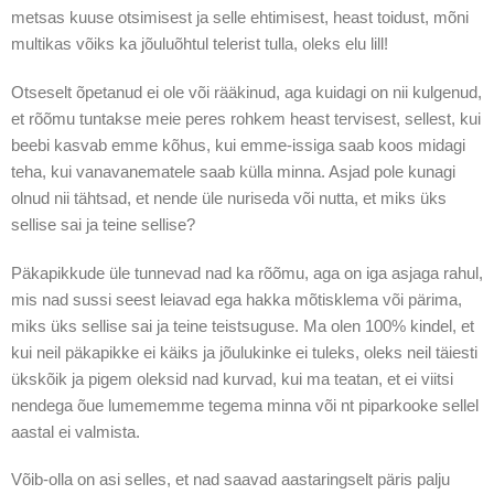
metsas kuuse otsimisest ja selle ehtimisest, heast toidust, mõni
multikas võiks ka jõuluõhtul telerist tulla, oleks elu lill!
Otseselt õpetanud ei ole või rääkinud, aga kuidagi on nii kulgenud,
et rõõmu tuntakse meie peres rohkem heast tervisest, sellest, kui
beebi kasvab emme kõhus, kui emme-issiga saab koos midagi
teha, kui vanavanematele saab külla minna. Asjad pole kunagi
olnud nii tähtsad, et nende üle nuriseda või nutta, et miks üks
sellise sai ja teine sellise?
Päkapikkude üle tunnevad nad ka rõõmu, aga on iga asjaga rahul,
mis nad sussi seest leiavad ega hakka mõtisklema või pärima,
miks üks sellise sai ja teine teistsuguse. Ma olen 100% kindel, et
kui neil päkapikke ei käiks ja jõulukinke ei tuleks, oleks neil täiesti
ükskõik ja pigem oleksid nad kurvad, kui ma teatan, et ei viitsi
nendega õue lumememme tegema minna või nt piparkooke sellel
aastal ei valmista.
Võib-olla on asi selles, et nad saavad aastaringselt päris palju