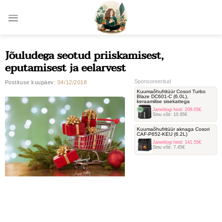
Skip
to
content
Jõuludega seotud priiskamisest,
eputamisest ja eelarvest
Sponsoreeritud
Postituse kuupäev:
04/12/2018
Kuumaõhufritüür Cosori Turbo
Blaze DC601-C ‎(6.0L),
keraamilise sisekattega
Janeblogi hind:
208.05€
Sinu võit:
10.95€
Kuumaõhufritüür aknaga Cosori
‎CAF-P652-KEU (6.2L)
Janeblogi hind:
141.55€
Sinu võit:
7.45€