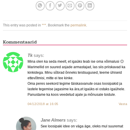
This entry was posted in
***
. Bookmark the
permalink
.
Kommentaarid
Tk
says:
Mina olen ka seda meelt, et igaüks teab ise oma võimalusi 🙂
Marimellid on suured asjade armastajad, las siis priiskavad ka
kinkidega. Minu sõbrad õnneks teistsugused, teeme ühiseid
ettevõtmisi, mitte ei tee kinke.
Oma peres seekord tegime täiskasvanute osas loosipakid ja
lastele tegemise jagasime ka ära,et igaüks ei ostaks igaühele.
Panustame ka koos veedetud ajale ja mõnusale toidule.
04/12/2018 at 16:05
Vasta
Jane Almers
says:
See loosipaki idee on väga äge, oleks mul suuremat