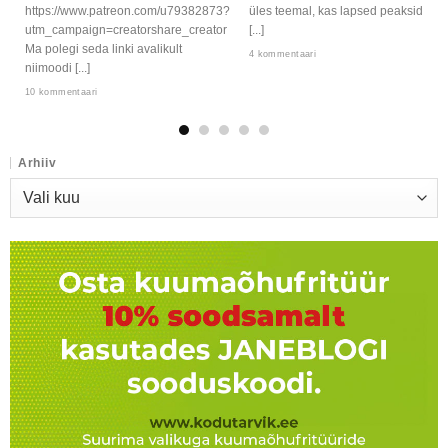
https://www.patreon.com/u79382873?
üles teemal, kas lapsed peaksid
utm_campaign=creatorshare_creator
[...]
Ma polegi seda linki avalikult
4 kommentaari
niimoodi [...]
10 kommentaari
Arhiiv
Arhiiv