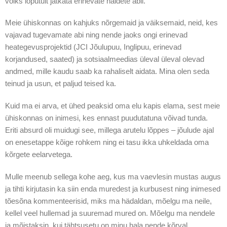
võiks lõputult jätkata erinevate näidete abil.
Meie ühiskonnas on kahjuks nõrgemaid ja väiksemaid, neid, kes
vajavad tugevamate abi ning nende jaoks ongi erinevad
heategevusprojektid (JCI Jõulupuu, Inglipuu, erinevad
korjandused, saated) ja sotsiaalmeedias üleval üleval olevad
andmed, mille kaudu saab ka rahaliselt aidata. Mina olen seda
teinud ja usun, et paljud teised ka.
Kuid ma ei arva, et ühed peaksid oma elu kapis elama, sest meie
ühiskonnas on inimesi, kes ennast puudutatuna võivad tunda.
Eriti absurd oli muidugi see, millega arutelu lõppes – jõulude ajal
on enesetappe kõige rohkem ning ei tasu ikka uhkeldada oma
kõrgete eelarvetega.
Mulle meenub sellega kohe aeg, kus ma vaevlesin mustas augus
ja tihti kirjutasin ka siin enda muredest ja kurbusest ning inimesed
tõesõna kommenteerisid, miks ma hädaldan, mõelgu ma neile,
kellel veel hullemad ja suuremad mured on. Mõelgu ma nendele
ja mõistaksin, kui tähtsusetu on minu hala nende kõrval.