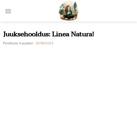
Skip
to
content
Juuksehooldus: Linea Natura!
Postituse kuupäev:
19/08/2015