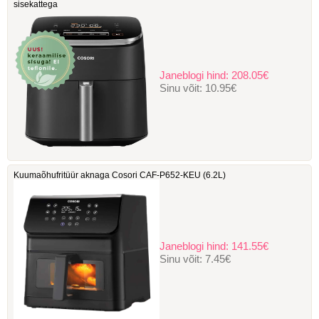
sisekattega
Janeblogi hind:
208.05€
Sinu võit:
10.95€
Kuumaõhufritüür aknaga Cosori ‎CAF-P652-KEU (6.2L)
Janeblogi hind:
141.55€
Sinu võit:
7.45€