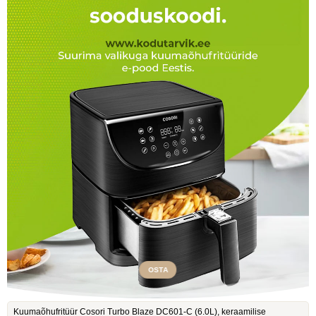
OSTA
Kuumaõhufritüür Cosori Turbo Blaze DC601-C ‎(6.0L), keraamilise