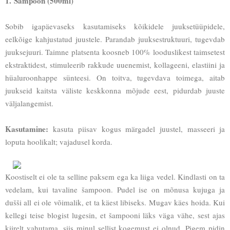
1. Sampoon (500ml)
Sobib igapäevaseks kasutamiseks kõikidele juuksetüüpidele,
eelkõige kahjustatud juustele. Parandab juuksestruktuuri, tugevdab
juuksejuuri. Taimne platsenta koosneb 100% looduslikest taimsetest
ekstraktidest, stimuleerib rakkude uuenemist, kollageeni, elastiini ja
hüaluroonhappe sünteesi. On toitva, tugevdava toimega, aitab
juukseid kaitsta väliste keskkonna mõjude eest, pidurdab juuste
väljalangemist.
Kasutamine:
kasuta piisav kogus märgadel juustel, masseeri ja
loputa hoolikalt; vajadusel korda.
Koostiselt ei ole ta selline paksem ega ka liiga vedel. Kindlasti on ta
vedelam, kui tavaline šampoon. Pudel ise on mõnusa kujuga ja
dušši all ei ole võimalik, et ta käest libiseks. Mugav käes hoida. Kui
kellegi teise blogist lugesin, et šampooni läks väga vähe, sest ajas
kiirelt vahutama, siis minul sellist kogemust ei olnud. Pigem pidin