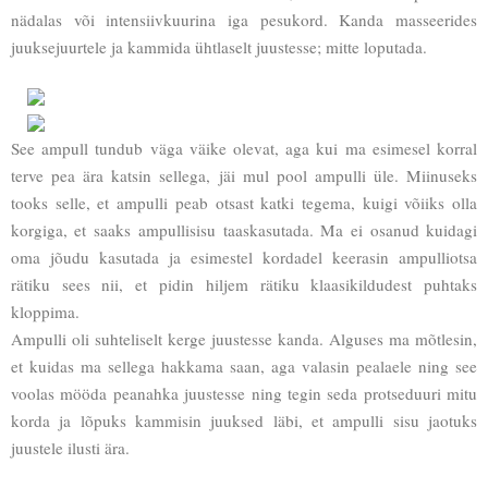
nädalas või intensiivkuurina iga pesukord. Kanda masseerides
juuksejuurtele ja kammida ühtlaselt juustesse; mitte loputada.
See ampull tundub väga väike olevat, aga kui ma esimesel korral
terve pea ära katsin sellega, jäi mul pool ampulli üle. Miinuseks
tooks selle, et ampulli peab otsast katki tegema, kuigi võiiks olla
korgiga, et saaks ampullisisu taaskasutada. Ma ei osanud kuidagi
oma jõudu kasutada ja esimestel kordadel keerasin ampulliotsa
rätiku sees nii, et pidin hiljem rätiku klaasikildudest puhtaks
kloppima.
Ampulli oli suhteliselt kerge juustesse kanda. Alguses ma mõtlesin,
et kuidas ma sellega hakkama saan, aga valasin pealaele ning see
voolas mööda peanahka juustesse ning tegin seda protseduuri mitu
korda ja lõpuks kammisin juuksed läbi, et ampulli sisu jaotuks
juustele ilusti ära.