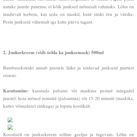
natuke juurde panema, et kõik juuksed mõnusalt vahutaks. Lõhn on
tunduvalt leebem, kui seda on maskil, kuid siiski õrn ja värske.
Pesin juukseid vähemalt iga kahe päeva tagant.
2. Juuksekreem (võib öelda ka juuksemask) 500ml
Bambusekstrakt annab juustele läike ja toidavad juukseid juurtest
otsteni.
Kasutamine:
kasutada palsami või maskina pestud märgadel
juustel: hoia mõned minutid (palsamina) või 15-20 minutit (maskiks,
kattes võimalusel rätikuga) ja loputa hoolikalt.
Koostiselt on juuksekreem selline geeljas ja tugevam. Lõhn on