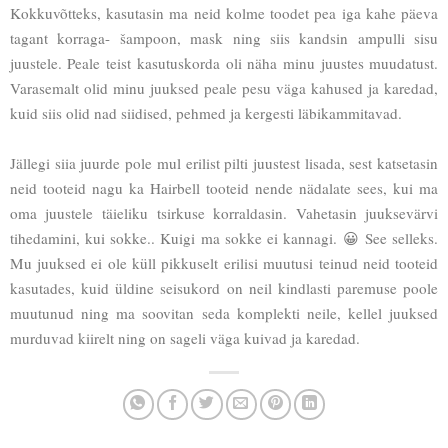
Kokkuvõtteks, kasutasin ma neid kolme toodet pea iga kahe päeva
tagant korraga- šampoon, mask ning siis kandsin ampulli sisu
juustele. Peale teist kasutuskorda oli näha minu juustes muudatust.
Varasemalt olid minu juuksed peale pesu väga kahused ja karedad,
kuid siis olid nad siidised, pehmed ja kergesti läbikammitavad.
Jällegi siia juurde pole mul erilist pilti juustest lisada, sest katsetasin
neid tooteid nagu ka Hairbell tooteid nende nädalate sees, kui ma
oma juustele täieliku tsirkuse korraldasin. Vahetasin juuksevärvi
tihedamini, kui sokke.. Kuigi ma sokke ei kannagi. 😀 See selleks.
Mu juuksed ei ole küll pikkuselt erilisi muutusi teinud neid tooteid
kasutades, kuid üldine seisukord on neil kindlasti paremuse poole
muutunud ning ma soovitan seda komplekti neile, kellel juuksed
murduvad kiirelt ning on sageli väga kuivad ja karedad.