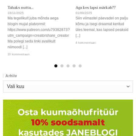
Tahaks nutta…
Aga kes lapsi märkab??
18/11/2025
01/09/2025
Ma tegelikult juba mõnda aega
Siin viimastel päevadel on palju
blogin mujal platvormil:
kõmu ja isegi draamat keritud
https://www.patreon.com/u79382873?
üles teemal, kas lapsed peaksid
utm_campaign=creatorshare_creator
[...]
Ma polegi seda linki avalikult
4 kommentaari
niimoodi [...]
10 kommentaari
Arhiiv
Arhiiv