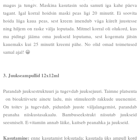
magus ja tungiv. Maskina kasutasin seda samuti iga kahe päeva
tagant. Igal korral hoidsin maski peas ligi 20 minutit. Ei soovita
hoida liiga kaua peas, sest kreem imendub väga kiirelt juustesse
ning hiljem on raske välja loputada. Mitmel korral oli olukord, kus
ma pidingi jääma oma juukseid loputama, sest kogemata jätsin
kauemaks kui 25 minutit kreemi pähe. No olid omad toimetused
samal ajal! 😀
3. Juukseampullid 12x12ml
Parandab juuksestruktuuri ja tugevdab juuksejuuri. Taimne platsenta
on bioaktiivsete ainete ladu, mis stimuleerib rakkude uuenemist.
On toitev ja tugevdab, pidurdab juuste väljalangemist, parandab
peanaha niiskustasakaalu. Bambuseekstrakt niisutab juukseid
seesmiselt. E-vitamiin annab läike, kaitseb peanahka ja juukseid.
Kasutamine:
enne kasutamist loksutada; kasutada üks ampull kord