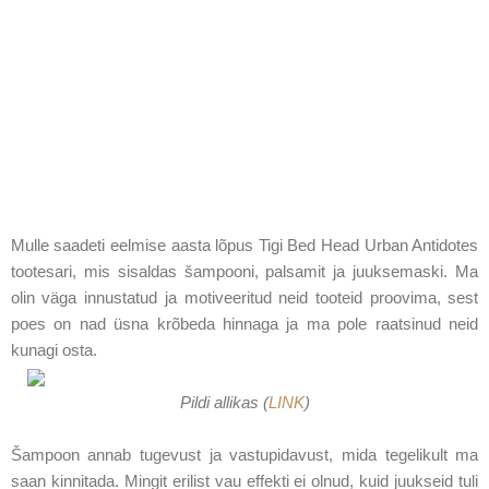
Mulle saadeti eelmise aasta lõpus Tigi Bed Head Urban Antidotes
tootesari, mis sisaldas šampooni, palsamit ja juuksemaski. Ma
olin väga innustatud ja motiveeritud neid tooteid proovima, sest
poes on nad üsna krõbeda hinnaga ja ma pole raatsinud neid
kunagi osta.
Pildi allikas (
LINK
)
Šampoon annab tugevust ja vastupidavust, mida tegelikult ma
saan kinnitada. Mingit erilist vau effekti ei olnud, kuid juukseid tuli