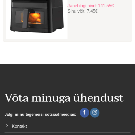
Janeblogi hind:
141.55€
Sinu võit:
7.45€
Võta minuga ühendust
Jälgi minu tegemeisi sotsiaalmeedias:
Kontakt