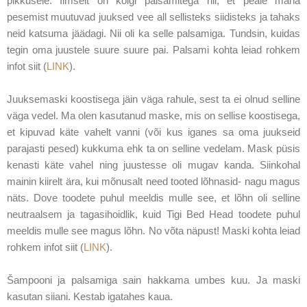
pikkusele. Ilmselt on kõigi palsamitega nii, et peale maha
pesemist muutuvad juuksed vee all sellisteks siidisteks ja tahaks
neid katsuma jäädagi. Nii oli ka selle palsamiga. Tundsin, kuidas
tegin oma juustele suure suure pai. Palsami kohta leiad rohkem
infot siit (
LINK
).
Juuksemaski koostisega jäin väga rahule, sest ta ei olnud selline
väga vedel. Ma olen kasutanud maske, mis on sellise koostisega,
et kipuvad käte vahelt vanni (või kus iganes sa oma juukseid
parajasti pesed) kukkuma ehk ta on selline vedelam. Mask püsis
kenasti käte vahel ning juustesse oli mugav kanda. Siinkohal
mainin kiirelt ära, kui mõnusalt need tooted lõhnasid- nagu magus
näts. Dove toodete puhul meeldis mulle see, et lõhn oli selline
neutraalsem ja tagasihoidlik, kuid Tigi Bed Head toodete puhul
meeldis mulle see magus lõhn. No võta näpust! Maski kohta leiad
rohkem infot siit (
LINK
).
Šampooni ja palsamiga sain hakkama umbes kuu. Ja maski
kasutan siiani. Kestab igatahes kaua.