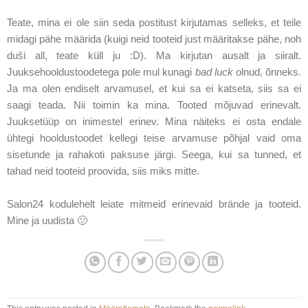
Teate, mina ei ole siin seda postitust kirjutamas selleks, et teile
midagi pähe määrida (kuigi neid tooteid just määritakse pähe, noh
duši all, teate küll ju :D). Ma kirjutan ausalt ja siiralt.
Juuksehooldustoodetega pole mul kunagi
bad luck
olnud, õnneks.
Ja ma olen endiselt arvamusel, et kui sa ei katseta, siis sa ei
saagi teada. Nii toimin ka mina. Tooted mõjuvad erinevalt.
Juuksetüüp on inimestel erinev. Mina näiteks ei osta endale
ühtegi hooldustoodet kellegi teise arvamuse põhjal vaid oma
sisetunde ja rahakoti paksuse järgi. Seega, kui sa tunned, et
tahad neid tooteid proovida, siis miks mitte.
Salon24 kodulehelt leiate mitmeid erinevaid brände ja tooteid.
Mine ja uudista 🙂