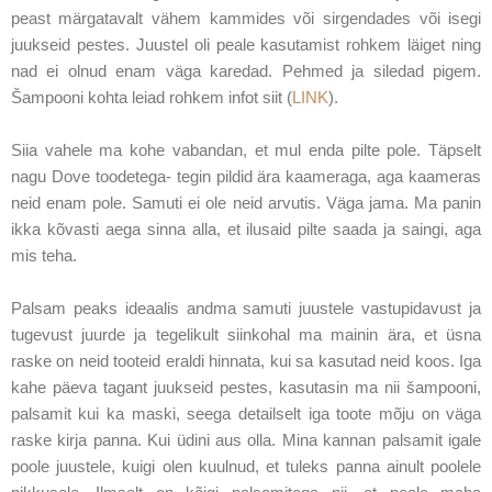
peast märgatavalt vähem kammides või sirgendades või isegi
juukseid pestes. Juustel oli peale kasutamist rohkem läiget ning
nad ei olnud enam väga karedad. Pehmed ja siledad pigem.
Šampooni kohta leiad rohkem infot siit (
LINK
).
Siia vahele ma kohe vabandan, et mul enda pilte pole. Täpselt
nagu Dove toodetega- tegin pildid ära kaameraga, aga kaameras
neid enam pole. Samuti ei ole neid arvutis. Väga jama. Ma panin
ikka kõvasti aega sinna alla, et ilusaid pilte saada ja saingi, aga
mis teha.
Palsam peaks ideaalis andma samuti juustele vastupidavust ja
tugevust juurde ja tegelikult siinkohal ma mainin ära, et üsna
raske on neid tooteid eraldi hinnata, kui sa kasutad neid koos. Iga
kahe päeva tagant juukseid pestes, kasutasin ma nii šampooni,
palsamit kui ka maski, seega detailselt iga toote mõju on väga
raske kirja panna. Kui üdini aus olla. Mina kannan palsamit igale
poole juustele, kuigi olen kuulnud, et tuleks panna ainult poolele