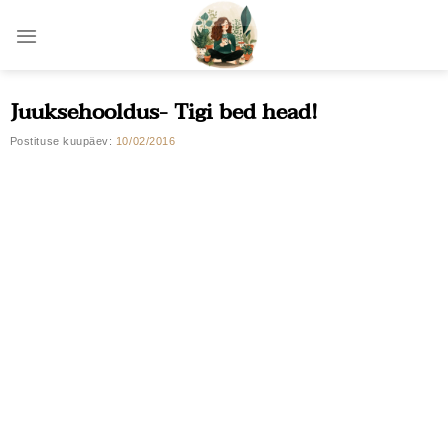
Skip
to
content
Juuksehooldus- Tigi bed head!
Postituse kuupäev:
10/02/2016