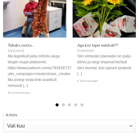
Tahaks nutta…
Aga kes lapsi märkab??
18/11/2025
01/09/2025
Ma tegelikult juba mõnda aega
Siin viimastel päevadel on palju
blogin mujal platvormil:
kõmu ja isegi draamat keritud
https://www.patreon.com/u79382873?
üles teemal, kas lapsed peaksid
utm_campaign=creatorshare_creator
[...]
Ma polegi seda linki avalikult
4 kommentaari
niimoodi [...]
10 kommentaari
Arhiiv
Arhiiv