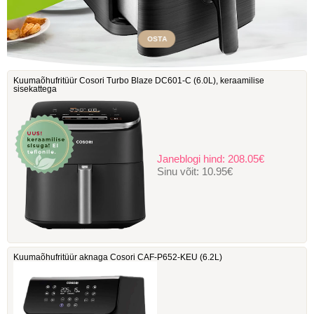
OSTA
Kuumaõhufritüür Cosori Turbo Blaze DC601-C ‎(6.0L), keraamilise
sisekattega
Janeblogi hind:
208.05€
Sinu võit:
10.95€
Kuumaõhufritüür aknaga Cosori ‎CAF-P652-KEU (6.2L)