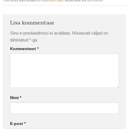
This entry was posted in
Määratlemata
. Bookmark the
permalink
.
Lisa kommentaar
Sinu e-postiaadressi ei avaldata.
Nõutavad väljad on
tähistatud
*
-ga
Kommenteeri
*
Nimi
*
E-post
*