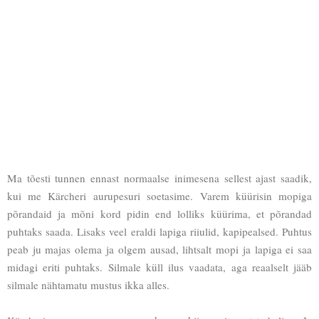
Ma tõesti tunnen ennast normaalse inimesena sellest ajast saadik,
kui me Kärcheri aurupesuri soetasime. Varem küürisin mopiga
põrandaid ja mõni kord pidin end lolliks küürima, et põrandad
puhtaks saada. Lisaks veel eraldi lapiga riiulid, kapipealsed. Puhtus
peab ju majas olema ja olgem ausad, lihtsalt mopi ja lapiga ei saa
midagi eriti puhtaks. Silmale küll ilus vaadata, aga reaalselt jääb
silmale nähtamatu mustus ikka alles.