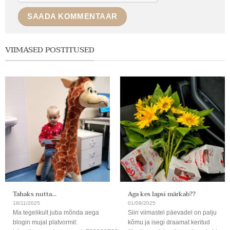
VIIMASED POSTITUSED
Tahaks nutta…
Aga kes lapsi märkab??
18/11/2025
01/09/2025
Ma tegelikult juba mõnda aega
Siin viimastel päevadel on palju
blogin mujal platvormil:
kõmu ja isegi draamat keritud