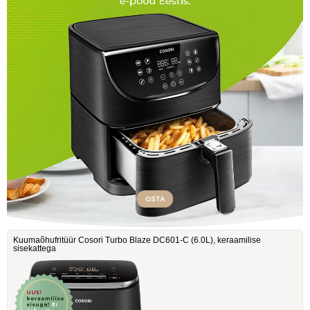
OSTA
Kuumaõhufritüür Cosori Turbo Blaze DC601-C ‎(6.0L), keraamilise
sisekattega