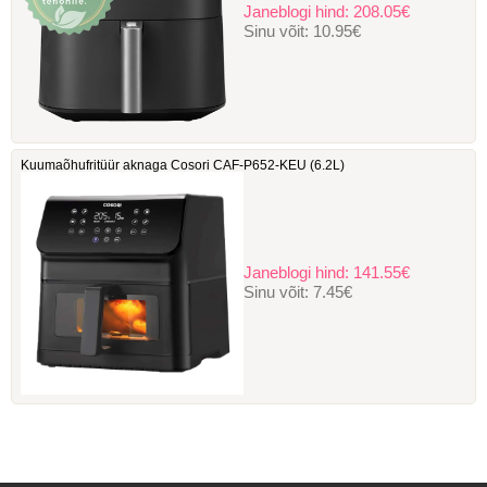
Janeblogi hind:
208.05€
Sinu võit:
10.95€
Kuumaõhufritüür aknaga Cosori ‎CAF-P652-KEU (6.2L)
Janeblogi hind:
141.55€
Sinu võit:
7.45€