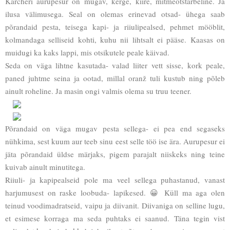
Kärcheri aurupesur on mugav, kerge, kiire, mitmeotstarbeline. Ja
ilusa välimusega. Seal on olemas erinevad otsad- ühega saab
põrandaid pesta, teisega kapi- ja riiulipealsed, pehmet mööblit,
kolmandaga selliseid kohti, kuhu nii lihtsalt ei pääse. Kaasas on
muidugi ka kaks lappi, mis otsikutele peale käivad.
Seda on väga lihtne kasutada- valad liiter vett sisse, kork peale,
paned juhtme seina ja ootad, millal oranž tuli kustub ning põleb
ainult roheline. Ja masin ongi valmis olema su truu teener.
Põrandaid on väga mugav pesta sellega- ei pea end segaseks
nühkima, sest kuum aur teeb sinu eest selle töö ise ära. Aurupesur ei
jäta põrandaid üldse märjaks, pigem parajalt niiskeks ning teine
kuivab ainult minutitega.
Riiuli- ja kapipealseid pole ma veel sellega puhastanud, vanast
harjumusest on raske loobuda- lapikesed. 😀 Küll ma aga olen
teinud voodimadratseid, vaipu ja diivanit. Diivaniga on selline lugu,
et esimese korraga ma seda puhtaks ei saanud. Täna tegin vist