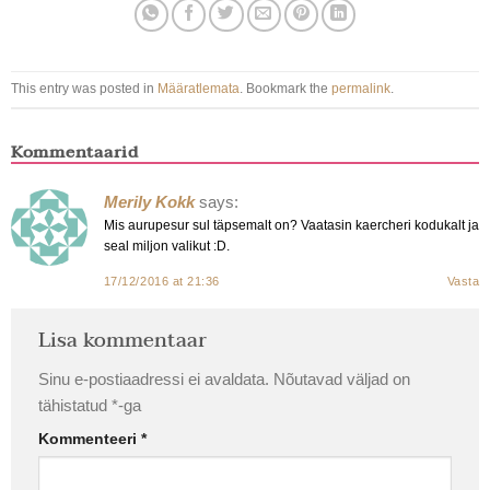
This entry was posted in
Määratlemata
. Bookmark the
permalink
.
Kommentaarid
Merily Kokk
says:
Mis aurupesur sul täpsemalt on? Vaatasin kaercheri kodukalt ja
seal miljon valikut :D.
17/12/2016 at 21:36
Vasta
Lisa kommentaar
Sinu e-postiaadressi ei avaldata.
Nõutavad väljad on
tähistatud
*
-ga
Kommenteeri
*