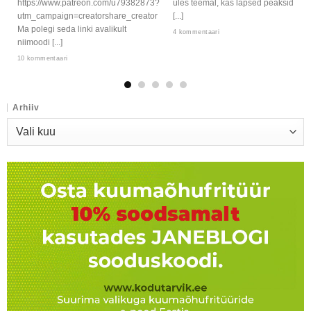
https://www.patreon.com/u79382873?
üles teemal, kas lapsed peaksid
utm_campaign=creatorshare_creator
[...]
Ma polegi seda linki avalikult
4 kommentaari
niimoodi [...]
10 kommentaari
Arhiiv
Arhiiv