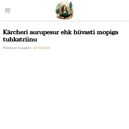
Skip
to
content
Kärcheri aurupesur ehk hüvasti mopiga
tuhkatriinu
Postituse kuupäev:
02/11/2016