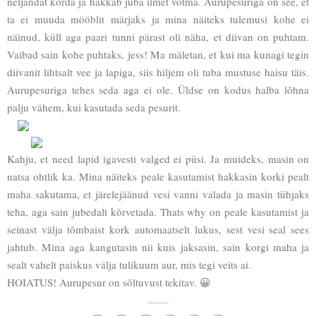
neljandat korda ja hakkab juba ilmet võtma. Aurupesuriga on see, et
ta ei muuda mööblit märjaks ja mina näiteks tulemusi kohe ei
näinud, küll aga paari tunni pärast oli näha, et diivan on puhtam.
Vaibad sain kohe puhtaks, jess! Ma mäletan, et kui ma kunagi tegin
diivanit lihtsalt vee ja lapiga, siis hiljem oli tuba mustuse haisu täis.
Aurupesuriga tehes seda aga ei ole. Üldse on kodus halba lõhna
palju vähem, kui kasutada seda pesurit.
Kahju, et need lapid igavesti valged ei püsi. Ja muideks, masin on
natsa ohtlik ka. Mina näiteks peale kasutamist hakkasin korki pealt
maha sakutama, et järelejäänud vesi vanni valada ja masin tühjaks
teha, aga sain jubedalt kõrvetada. Thats why on peale kasutamist ja
seinast välja tõmbaist kork automaatselt lukus, sest vesi seal sees
jahtub. Mina aga kangutasin nii kuis jaksasin, sain korgi maha ja
sealt vahelt paiskus välja tulikuum aur, mis tegi veits ai.
HOIATUS! Aurupesur on sõltuvust tekitav. 😀