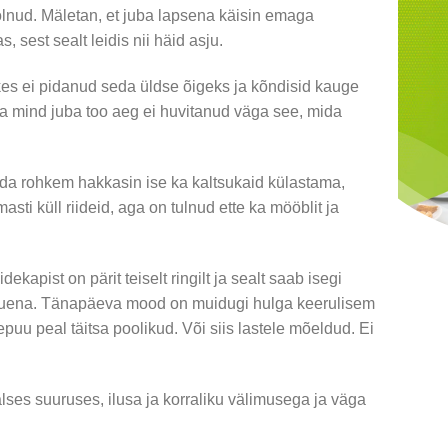
olnud. Mäletan, et juba lapsena käisin emaga
 sest sealt leidis nii häid asju.
 kes ei pidanud seda üldse õigeks ja kõndisid kauge
a mind juba too aeg ei huvitanud väga see, mida
a rohkem hakkasin ise ka kaltsukaid külastama,
masti küll riideid, aga on tulnud ette ka mööblit ja
dekapist on pärit teiselt ringilt ja sealt saab isegi
t uuena. Tänapäeva mood on muidugi hulga keerulisem
puu peal täitsa poolikud. Või siis lastele mõeldud. Ei
alses suuruses, ilusa ja korraliku välimusega ja väga