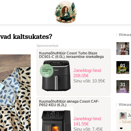
vad kaltsukates?
Viimas
Sponsoreeritud
18
nov.
Kuumaõhufritüür Cosori Turbo Blaze
DC601-C ‎(6.0L), keraamilise sisekattega
01
Janeblogi hind:
sept
208.05€
Sinu võit:
10.95€
31
aug
Kuumaõhufritüür aknaga Cosori ‎CAF-
Viimas
P652-KEU (6.2L)
J
Janeblogi hind:
-
Tahak
141.55€
Sinu võit:
7.45€
❤️