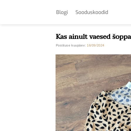
Skip
to
Blogi
Sooduskoodid
content
Kas ainult vaesed šoppa
Postituse kuupäev:
16/09/2024