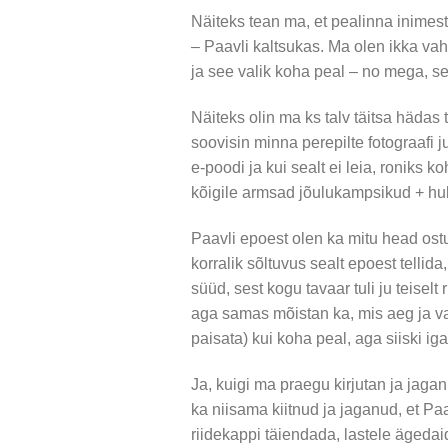
Näiteks tean ma, et pealinna inimest
– Paavli kaltsukas. Ma olen ikka vah
ja see valik koha peal – no mega, seal
Näiteks olin ma ks talv täitsa hädas 
soovisin minna perepilte fotograafi 
e-poodi ja kui sealt ei leia, roniks k
kõigile armsad jõulukampsikud + hul
Paavli epoest olen ka mitu head ostu
korralik sõltuvus sealt epoest tellid
süüd, sest kogu tavaar tuli ju teiselt
aga samas mõistan ka, mis aeg ja va
paisata) kui koha peal, aga siiski iga
Ja, kuigi ma praegu kirjutan ja jaga
ka niisama kiitnud ja jaganud, et Paa
riidekappi täiendada, lastele ägeda