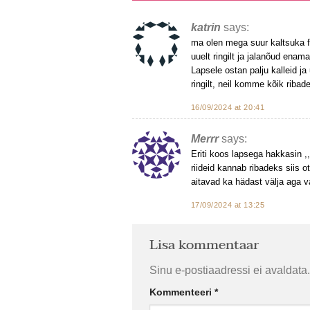
katrin
says:
ma olen mega suur kaltsuka f
uuelt ringilt ja jalanõud enama
Lapsele ostan palju kalleid ja
ringilt, neil komme kõik riba
16/09/2024 at 20:41
Merrr
says:
Eriti koos lapsega hakkasin ,
riideid kannab ribadeks siis o
aitavad ka hädast välja aga v
17/09/2024 at 13:25
Lisa kommentaar
Sinu e-postiaadressi ei avaldata.
Kommenteeri
*