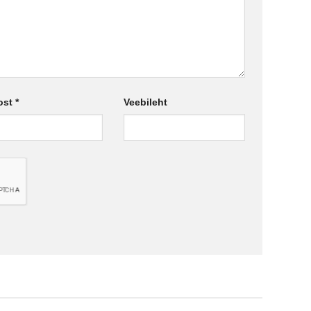
ost
*
Veebileht