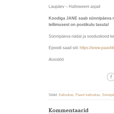
Laupäev – Halloweeni asjad
Koodiga JANE saab sünnipäeva ra
tellimusest on postikulu tasuta!
Sünnipäeva nädal ja sooduskood ke
Epoodi saad siit:
https://www.paavlik
/koostöö
Sildid:
Kaltsukas
,
Paavli kaltsukas
,
Sünnipä
Kommentaarid