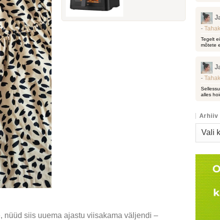
J
-
Tahak
Tegelt e
mõtete e
J
-
Tahak
Sellessu
alles hoi
Arhiiv
Arhiiv
, nüüd siis uuema ajastu viisakama väljendi –