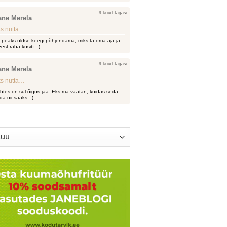
9 kuud tagasi
ane Merela
s nutta…
i peaks üldse keegi põhjendama, miks ta oma aja ja
est raha küsib. :)
9 kuud tagasi
ane Merela
s nutta…
htes on sul õigus jaa. Eks ma vaatan, kuidas seda
da nii saaks. :)