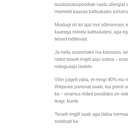
taaskasutuspoodide vastu allergiat 
meeleldi kaasas kaltsukates tuhlamas,
Muidugi oli tol ajal mul sõbrannasi,
kaarega mööda kaltsukatest, aga eg
teised mõtlevad.
Ja mida suuremaks ma kasvasin, sed
netist teiselt ringilt asju ostma – ena
mänguasju lastele.
Võin julgelt väita, et mingi 90% mu rii
tihtipeale paremat saaki, kui poes
ka – enamus riided poodides on riide
teagi, kumb.
Teiselt ringilt saab aga täitsa norma
soodsalt ka.