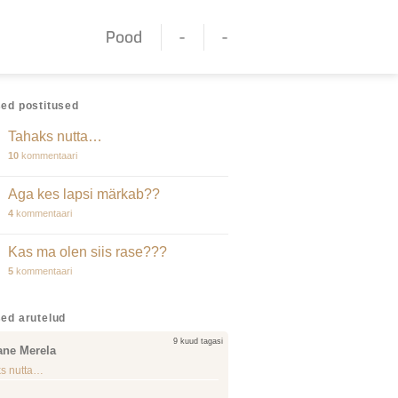
Pood
-
-
ed postitused
Tahaks nutta…
10
kommentaari
Aga kes lapsi märkab??
4
kommentaari
Kas ma olen siis rase???
5
kommentaari
ed arutelud
9 kuud tagasi
ane Merela
s nutta…