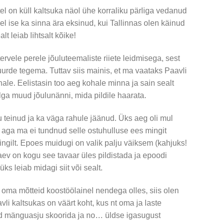
el on küll kaltsuka näol ühe korraliku pärliga vedanud
el ise ka sinna ära eksinud, kui Tallinnas olen käinud
t leiab lihtsalt kõike!
tervele perele jõuluteemaliste riiete leidmisega, sest
juurde tegema. Tuttav siis mainis, et ma vaataks Paavli
ohale. Eelistasin too aeg kohale minna ja sain sealt
ga muud jõulunänni, mida pildile haarata.
 teinud ja ka väga rahule jäänud. Üks aeg oli mul
a, aga ma ei tundnud selle ostuhulluse ees mingit
 ringilt. Epoes muidugi on valik palju väiksem (kahjuks!
ev on kogu see tavaar üles pildistada ja epoodi
üks leiab midagi siit või sealt.
n oma mõtteid koostöölainel nendega olles, siis olen
vli kaltsukas on väärt koht, kus nt oma ja laste
id mänguasju skoorida ja no… üldse igasugust