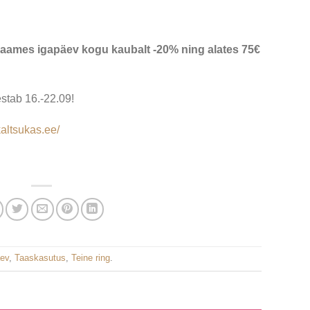
ames igapäev kogu kaubalt -20% ning alates 75€
stab 16.-22.09!
altsukas.ee/
ev
,
Taaskasutus
,
Teine ring
.