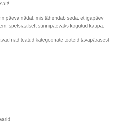
salt!
nnipäeva nädal, mis tähendab seda, et igapäev
kem, spetsiaalselt sünnipäevaks kogutud kaupa.
avad nad teatud kategooriate tooteid tavapärasest
aarid