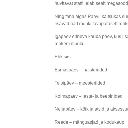
huvitavat staffi leiab sealt megasood
Ning täna algas Paavli kaltsukas sü
lisavad nad müüki tavapäraselt roh
Igapäev erineva kauba päev, kus lis
rohkem müüki.
Ehk siis:
Esmaspäev – naisteriided
Teisipäev – meesteriided
Kolmapäev – laste- ja beebiriided
Neljapäev – kõik jalatsid ja aksessu
Reede – mänguasjad ja kodukaup