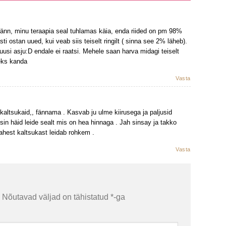
änn, minu teraapia seal tuhlamas käia, enda riided on pm 98%
sti ostan uued, kui veab siis teiselt ringilt ( sinna see 2% läheb).
 uusi asju:D endale ei raatsi. Mehele saan harva midagi teiselt
deks kanda
Vasta
,kaltsukaid,, fännama . Kasvab ju ulme kiirusega ja paljusid
tsin häid leide sealt mis on hea hinnaga . Jah sinsay ja takko
ahest kaltsukast leidab rohkem .
Vasta
Nõutavad väljad on tähistatud
*
-ga