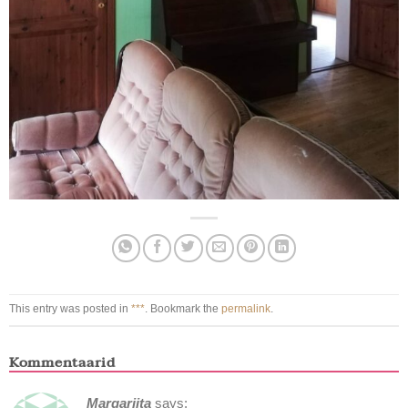
This entry was posted in
***
. Bookmark the
permalink
.
Kommentaarid
Margariita
says: