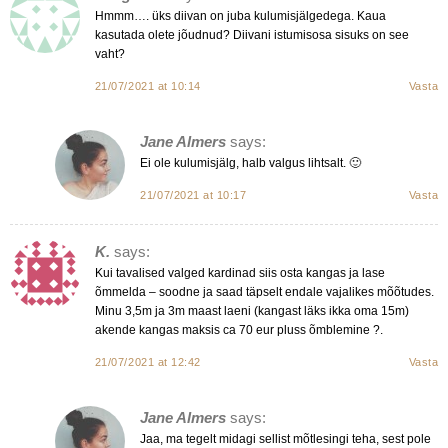
Hmmm…. üks diivan on juba kulumisjälgedega. Kaua
kasutada olete jõudnud? Diivani istumisosa sisuks on see
vaht?
21/07/2021 at 10:14
Vasta
Jane Almers
says:
Ei ole kulumisjälg, halb valgus lihtsalt. 🙂
21/07/2021 at 10:17
Vasta
K.
says:
Kui tavalised valged kardinad siis osta kangas ja lase
õmmelda – soodne ja saad täpselt endale vajalikes mõõtudes.
Minu 3,5m ja 3m maast laeni (kangast läks ikka oma 15m)
akende kangas maksis ca 70 eur pluss õmblemine ?.
21/07/2021 at 12:42
Vasta
Jane Almers
says:
Jaa, ma tegelt midagi sellist mõtlesingi teha, sest pole