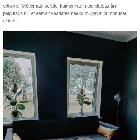
võtsime. Mõtlemata sellele, kuidas nad meie elutoas ära
paigutada nii, et eemalt vaadates näeks mugavat ja mõnusat
elutuba.