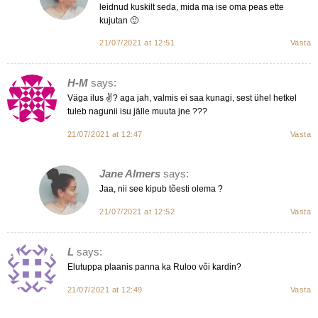
leidnud kuskilt seda, mida ma ise oma peas ette
kujutan 🙂
21/07/2021 at 12:51
Vasta
H-M
says:
Väga ilus ✌️? aga jah, valmis ei saa kunagi, sest ühel hetkel
tuleb nagunii isu jälle muuta jne ???
21/07/2021 at 12:47
Vasta
Jane Almers
says:
Jaa, nii see kipub tõesti olema ?
21/07/2021 at 12:52
Vasta
L
says:
Elutuppa plaanis panna ka Ruloo või kardin?
21/07/2021 at 12:49
Vasta