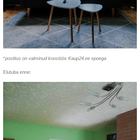
*
postitus on valminud koostöös Kaup24.ee epoega
Elutuba enne: