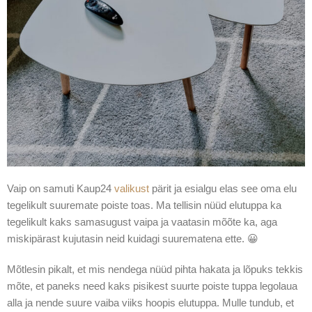
Vaip on samuti Kaup24
valikust
pärit ja esialgu elas see oma elu
tegelikult suuremate poiste toas. Ma tellisin nüüd elutuppa ka
tegelikult kaks samasugust vaipa ja vaatasin mõõte ka, aga
miskipärast kujutasin neid kuidagi suurematena ette. 😀
Mõtlesin pikalt, et mis nendega nüüd pihta hakata ja lõpuks tekkis
mõte, et paneks need kaks pisikest suurte poiste tuppa legolaua
alla ja nende suure vaiba viiks hoopis elutuppa. Mulle tundub, et