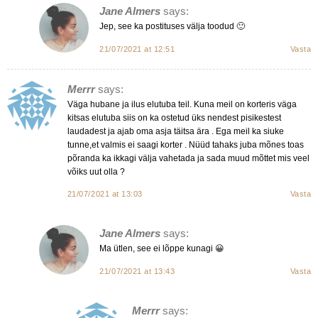
Jane Almers
says:
Jep, see ka postituses välja toodud 🙂
21/07/2021 at 12:51
Vasta
Merrr
says:
Väga hubane ja ilus elutuba teil. Kuna meil on korteris väga
kitsas elutuba siis on ka ostetud üks nendest pisikestest
laudadest ja ajab oma asja täitsa ära . Ega meil ka siuke
tunne,et valmis ei saagi korter . Nüüd tahaks juba mõnes toas
põranda ka ikkagi välja vahetada ja sada muud mõttet mis veel
võiks uut olla ?
21/07/2021 at 13:03
Vasta
Jane Almers
says:
Ma ütlen, see ei lõppe kunagi 😀
21/07/2021 at 13:43
Vasta
Merrr
says: