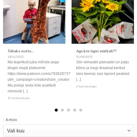
Tahaks nutta…
Aga kes lapsi märkab??
18/11/2025
01/09/2025
Ma tegelikult juba mõnda aega
Siin viimastel päevadel on palju
blogin mujal platvormil:
kõmu ja isegi draamat keritud
https://www.patreon.com/u79382873?
üles teemal, kas lapsed peaksid
utm_campaign=creatorshare_creator
[...]
Ma polegi seda linki avalikult
4 kommentaari
niimoodi [...]
10 kommentaari
Arhiiv
Arhiiv