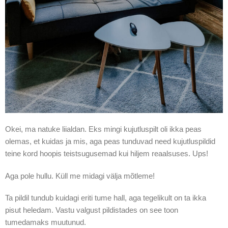
Okei, ma natuke liialdan. Eks mingi kujutluspilt oli ikka peas
olemas, et kuidas ja mis, aga peas tunduvad need kujutluspildid
teine kord hoopis teistsugusemad kui hiljem reaalsuses. Ups!
Aga pole hullu. Küll me midagi välja mõtleme!
Ta pildil tundub kuidagi eriti tume hall, aga tegelikult on ta ikka
pisut heledam. Vastu valgust pildistades on see toon
tumedamaks muutunud.