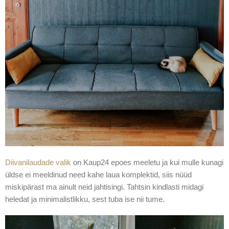
Diivanilaudade valik
on Kaup24 epoes meeletu ja kui mulle kunagi
üldse ei meeldinud need kahe laua komplektid, siis nüüd
miskipärast ma ainult neid jahtisingi. Tahtsin kindlasti midagi
heledat ja minimalistlikku, sest tuba ise nii tume.