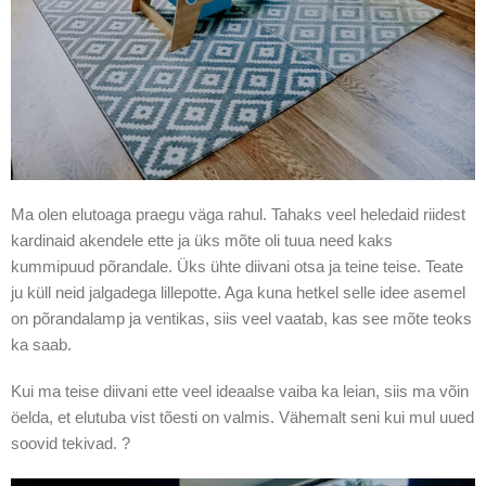
Ma olen elutoaga praegu väga rahul. Tahaks veel heledaid riidest
kardinaid akendele ette ja üks mõte oli tuua need kaks
kummipuud põrandale. Üks ühte diivani otsa ja teine teise. Teate
ju küll neid jalgadega lillepotte. Aga kuna hetkel selle idee asemel
on põrandalamp ja ventikas, siis veel vaatab, kas see mõte teoks
ka saab.
Kui ma teise diivani ette veel ideaalse vaiba ka leian, siis ma võin
öelda, et elutuba vist tõesti on valmis. Vähemalt seni kui mul uued
soovid tekivad. ?