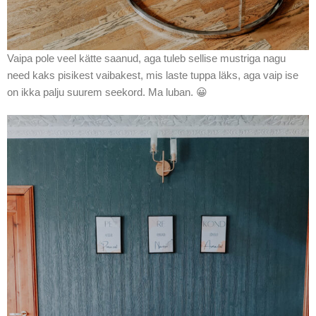
Vaipa pole veel kätte saanud, aga tuleb sellise mustriga nagu
need kaks pisikest vaibakest, mis laste tuppa läks, aga vaip ise
on ikka palju suurem seekord. Ma luban. 😀