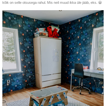
kõik on selle otsusega rahul. Mis neil muud ikka üle jääb, eks. 😀