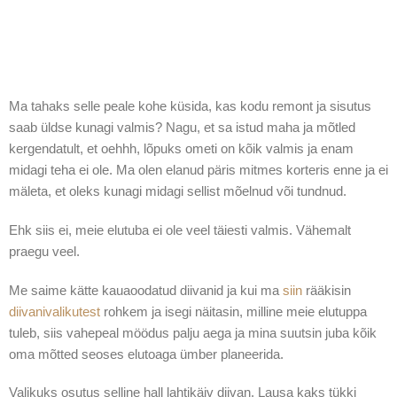
Ma tahaks selle peale kohe küsida, kas kodu remont ja sisutus
saab üldse kunagi valmis? Nagu, et sa istud maha ja mõtled
kergendatult, et oehhh, lõpuks ometi on kõik valmis ja enam
midagi teha ei ole. Ma olen elanud päris mitmes korteris enne ja ei
mäleta, et oleks kunagi midagi sellist mõelnud või tundnud.
Ehk siis ei, meie elutuba ei ole veel täiesti valmis. Vähemalt
praegu veel.
Me saime kätte kauaoodatud diivanid ja kui ma
siin
rääkisin
diivanivalikutest
rohkem ja isegi näitasin, milline meie elutuppa
tuleb, siis vahepeal möödus palju aega ja mina suutsin juba kõik
oma mõtted seoses elutoaga ümber planeerida.
Valikuks osutus selline hall lahtikäiv diivan. Lausa kaks tükki