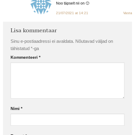
Noo täpselt nii on 🙂
21/07/2021 at 14:21
Vasta
Lisa kommentaar
Sinu e-postiaadressi ei avaldata.
Nõutavad väljad on
tähistatud
*
-ga
Kommenteeri
*
Nimi
*