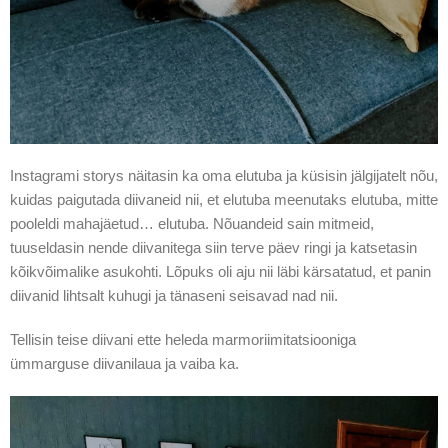
Instagrami storys näitasin ka oma elutuba ja küsisin jälgijatelt nõu,
kuidas paigutada diivaneid nii, et elutuba meenutaks elutuba, mitte
pooleldi mahajäetud… elutuba. Nõuandeid sain mitmeid,
tuuseldasin nende diivanitega siin terve päev ringi ja katsetasin
kõikvõimalike asukohti. Lõpuks oli aju nii läbi kärsatatud, et panin
diivanid lihtsalt kuhugi ja tänaseni seisavad nad nii.
Tellisin teise diivani ette heleda marmoriimitatsiooniga
ümmarguse diivanilaua ja vaiba ka.