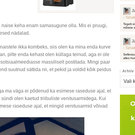
J
-
Tahak
Tegelt e
gi naise keha enam samasugune olla. Mis ei pruugi,
mõtete e
mesed nädalad.
J
u naistele ikka kombeks, siis olen ka mina enda kurve
-
Tahak
tan, pilte enda kehast olen küllaga teinud, aga ei ole
Sellessu
alles hoi
sotsiaalmeediasse massiliselt postitada. Mingi paar
 end suutnud sättida nii, et pekid ja voldid kõik peidus
Arhiiv
Arhiiv
ega ma väga ei põdenud ka esimese raseduse ajal, et
sündi olen kaetud triibuliste venitusarmidega. Kui
simese raseduse ajal, et mingid venitusarmid võivad