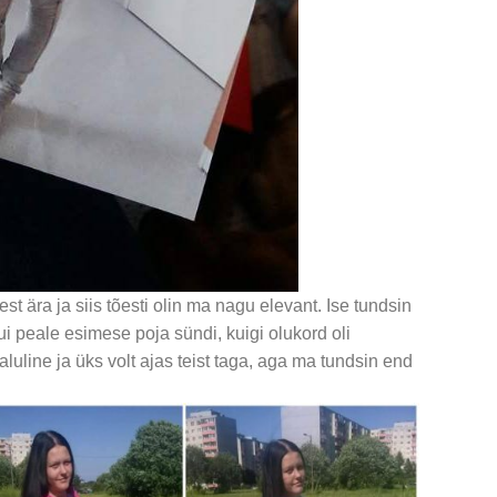
st ära ja siis tõesti olin ma nagu elevant. Ise tundsin
ui peale esimese poja sündi, kuigi olukord oli
aluline ja üks volt ajas teist taga, aga ma tundsin end