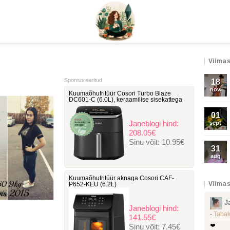
Viimas
Sponsoreeritud
18
nov.
Kuumaõhufritüür Cosori Turbo Blaze
DC601-C ‎(6.0L), keraamilise sisekattega
01
Janeblogi hind:
sept
208.05€
Sinu võit:
10.95€
31
aug
Kuumaõhufritüür aknaga Cosori ‎CAF-
Viimas
P652-KEU (6.2L)
J
Janeblogi hind:
-
Tahak
141.55€
Sinu võit:
7.45€
❤️