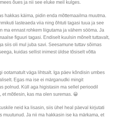
mees õues ja nii see eluke meil kulges.
ias hakkas käima, pidin enda mõttemaailma muutma.
mikuti lasteaeda viia ning õhtuti tagasi tuua ja see
sin ma ennast rohkem liigutama ja vähem sööma. Ja
aalse figuuri tagasi. Endiselt kuulsin mõnelt tuttavalt,
ga siis oli mul juba savi. Seesamune tuttav sõimas
seega, kuidas sellist inimest üldse tõsiselt võtta
i ootamatult väga lihtsalt. Iga päev kõndisin umbes
iselt. Egas ma ise ei märganudki mingit
s polnud. Küll aga higistasin ma sellel perioodil
i, et mõtlesin, kas ma olen suremas. 😀
uskile neid ka lisasin, siis ühel heal päeval kirjutati
s muutunud. Ja nii ma hakkasin ise ka märkama, et