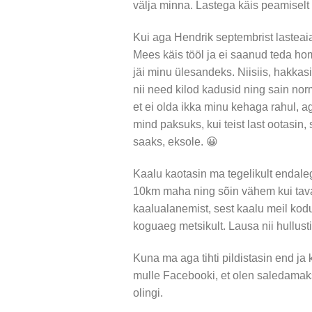
välja minna. Lastega käis peamiselt 
Kui aga Hendrik septembrist lastea
Mees käis tööl ja ei saanud teda hom
jäi minu ülesandeks. Niisiis, hakka
nii need kilod kadusid ning sain norm
et ei olda ikka minu kehaga rahul, a
mind paksuks, kui teist last ootasin, 
saaks, eksole. 😀
Kaalu kaotasin ma tegelikult endaleg
10km maha ning sõin vähem kui taval
kaalualanemist, sest kaalu meil kodu
koguaeg metsikult. Lausa nii hullust
Kuna ma aga tihti pildistasin end ja k
mulle Facebooki, et olen saledamak
olingi.