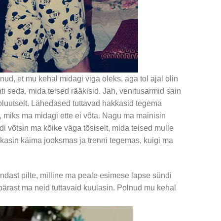
ud, et mu kehal midagi viga oleks, aga tol ajal olin
ti seda, mida teised rääkisid. Jah, venitusarmid sain
oluutselt. Lähedased tuttavad hakkasid tegema
, miks ma midagi ette ei võta. Nagu ma mainisin
di võtsin ma kõike väga tõsiselt, mida teised mulle
kasin käima jooksmas ja trenni tegemas, kuigi ma
ndast pilte, milline ma peale esimese lapse sündi
di pärast ma neid tuttavaid kuulasin. Polnud mu kehal