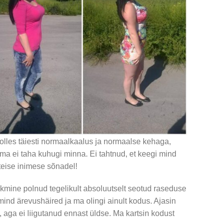
lles täiesti normaalkaalus ja normaalse kehaga,
et ma ei taha kuhugi minna. Ei tahtnud, et keegi mind
 teise inimese sõnadel!
kmine polnud tegelikult absoluutselt seotud raseduse
mind ärevushäired ja ma olingi ainult kodus. Ajasin
, aga ei liigutanud ennast üldse. Ma kartsin kodust