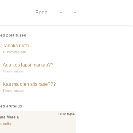
Pood
-
-
ed postitused
Tahaks nutta…
10
kommentaari
Aga kes lapsi märkab??
4
kommentaari
Kas ma olen siis rase???
5
kommentaari
ed arutelud
9 kuud tagasi
ane Merela
s nutta…