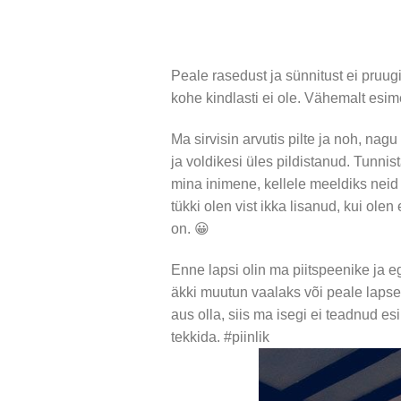
Peale rasedust ja sünnitust ei pruu
kohe kindlasti ei ole. Vähemalt esi
Ma sirvisin arvutis pilte ja noh, nag
ja voldikesi üles pildistanud. Tunnis
mina inimene, kellele meeldiks neid 
tükki olen vist ikka lisanud, kui olen
on. 😀
Enne lapsi olin ma piitspeenike ja 
äkki muutun vaalaks või peale lapse 
aus olla, siis ma isegi ei teadnud e
tekkida. #piinlik