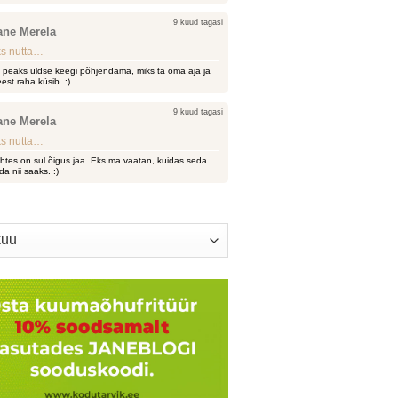
9 kuud tagasi
ane Merela
s nutta…
i peaks üldse keegi põhjendama, miks ta oma aja ja
est raha küsib. :)
9 kuud tagasi
ane Merela
s nutta…
htes on sul õigus jaa. Eks ma vaatan, kuidas seda
da nii saaks. :)