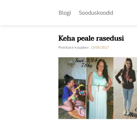
Skip
to
Blogi
Sooduskoodid
content
Keha peale rasedusi
Postituse kuupäev:
15/05/2017