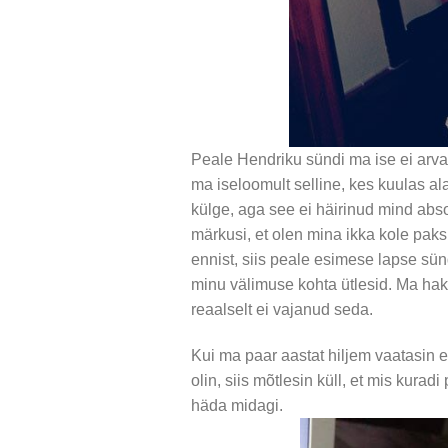
Peale Hendriku sündi ma ise ei arvan
ma iseloomult selline, kes kuulas ala
külge, aga see ei häirinud mind abs
märkusi, et olen mina ikka kole paks
ennist, siis peale esimese lapse sün
minu välimuse kohta ütlesid. Ma hak
reaalselt ei vajanud seda.
Kui ma paar aastat hiljem vaatasin e
olin, siis mõtlesin küll, et mis kura
häda midagi.