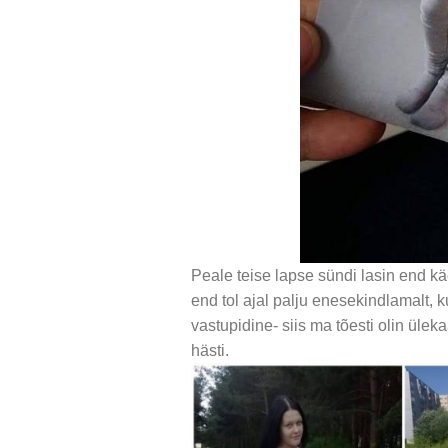
Peale teise lapse sündi lasin end käe
end tol ajal palju enesekindlamalt, k
vastupidine- siis ma tõesti olin üleka
hästi.