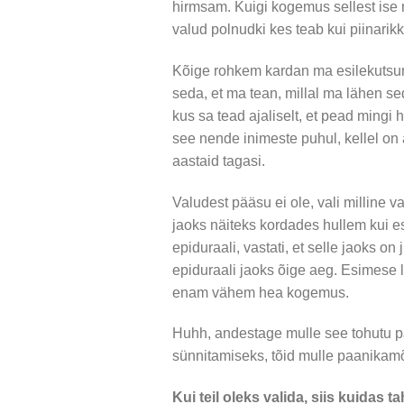
hirmsam. Kuigi kogemus sellest ise ni
valud polnudki kes teab kui piinarik
Kõige rohkem kardan ma esilekutsumis
seda, et ma tean, millal ma lähen s
kus sa tead ajaliselt, et pead mingi
see nende inimeste puhul, kellel on
aastaid tagasi.
Valudest pääsu ei ole, vali milline 
jaoks näiteks kordades hullem kui e
epiduraali, vastati, et selle jaoks on
epiduraali jaoks õige aeg. Esimese l
enam vähem hea kogemus.
Huhh, andestage mulle see tohutu pa
sünnitamiseks, tõid mulle paanikamõ
Kui teil oleks valida, siis kuidas 