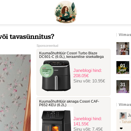
või tavasünnitus?
Viimas
Sponsoreeritud
18
nov.
Kuumaõhufritüür Cosori Turbo Blaze
DC601-C ‎(6.0L), keraamilise sisekattega
01
Janeblogi hind:
sept
208.05€
Sinu võit:
10.95€
31
aug
Kuumaõhufritüür aknaga Cosori ‎CAF-
Viimas
P652-KEU (6.2L)
J
Janeblogi hind:
-
Tahak
141.55€
Sinu võit:
7.45€
❤️