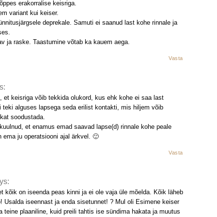
õppes erakorralise keisriga.
m variant kui keiser.
nitusjärgsele deprekale. Samuti ei saanud last kohe rinnale ja
ses.
av ja raske. Taastumine võtab ka kauem aega.
Vasta
s:
, et keisriga võib tekkida olukord, kus ehk kohe ei saa last
ei teki alguses lapsega seda erilist kontakti, mis hiljem võib
ekat soodustada.
uulnud, et enamus emad saavad lapse(d) rinnale kohe peale
n ema ju operatsiooni ajal ärkvel. 🙂
Vasta
ys:
t kõik on iseenda peas kinni ja ei ole vaja üle mõelda. Kõik läheb
! Usalda iseennast ja enda sisetunnet! ? Mul oli Esimene keiser
ja teine plaaniline, kuid preili tahtis ise sündima hakata ja muutus