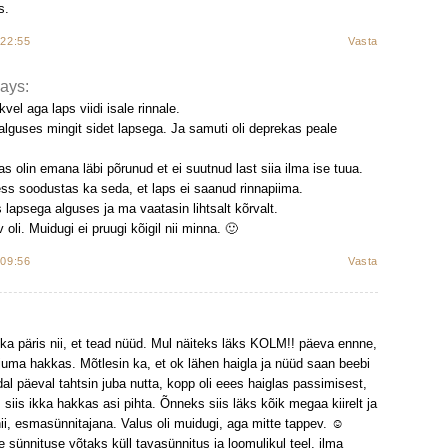
s.
 22:55
Vasta
ays:
vel aga laps viidi isale rinnale.
alguses mingit sidet lapsega. Ja samuti oli deprekas peale
s olin emana läbi põrunud et ei suutnud last siia ilma ise tuua.
ess soodustas ka seda, et laps ei saanud rinnapiima.
lapsega alguses ja ma vaatasin lihtsalt kõrvalt.
oli. Muidugi ei pruugi kõigil nii minna. 🙂
 09:56
Vasta
ka päris nii, et tead nüüd. Mul näiteks läks KOLM!! päeva ennne,
juma hakkas. Mõtlesin ka, et ok lähen haigla ja nüüd saan beebi
al päeval tahtsin juba nutta, kopp oli eees haiglas passimisest,
siis ikka hakkas asi pihta. Õnneks siis läks kõik megaa kiirelt ja
nii, esmasünnitajana. Valus oli muidugi, aga mitte tappev. ☺
e sünnituse võtaks küll tavasünnitus ja loomulikul teel, ilma