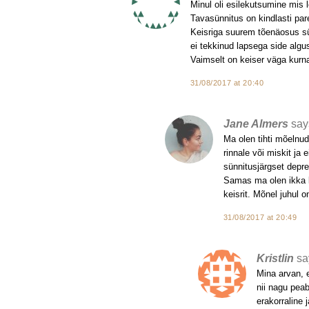
Minul oli esilekutsumine mis l
Tavasünnitus on kindlasti pare
Keisriga suurem tõenäosus sün
ei tekkinud lapsega side algu
Vaimselt on keiser väga kurn
31/08/2017 at 20:40
Jane Almers
say
Ma olen tihti mõelnud
rinnale või miskit ja 
sünnitusjärgset depr
Samas ma olen ikka k
keisrit. Mõnel juhul o
31/08/2017 at 20:49
Kristlin
sa
Mina arvan, e
nii nagu peab
erakorraline 