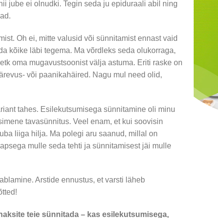
i jube ei olnudki. Tegin seda ju epiduraali abil ning
kad.
t. Oh ei, mitte valusid või sünnitamist ennast vaid
eda kõike läbi tegema. Ma võrdleks seda olukorraga,
 hetk oma mugavustsoonist välja astuma. Eriti raske on
 ärevus- või paanikahäired. Nagu mul need olid,
variant tahes. Esilekutsumisega sünnitamine oli minu
simene tavasünnitus. Veel enam, et kui soovisin
 juba liiga hilja. Ma polegi aru saanud, millal on
apsega mulle seda tehti ja sünnitamisest jäi mulle
blamine. Arstide ennustus, et varsti läheb
tted!
tahaksite teie sünnitada – kas esilekutsumisega,