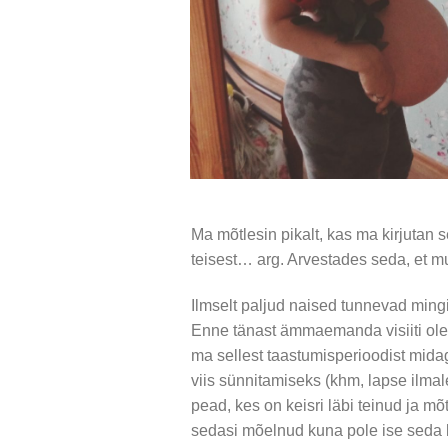
Ma mõtlesin pikalt, kas ma kirjutan s
teisest… arg. Arvestades seda, et m
Ilmselt paljud naised tunnevad ming
Enne tänast ämmaemanda visiiti olen
ma sellest taastumisperioodist midag
viis sünnitamiseks (khm, lapse ilma
pead, kes on keisri läbi teinud ja mõ
sedasi mõelnud kuna pole ise seda l