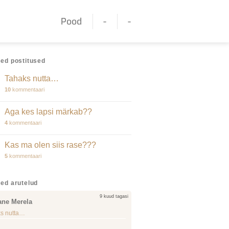
Pood
-
-
ed postitused
Tahaks nutta…
10
kommentaari
Aga kes lapsi märkab??
4
kommentaari
Kas ma olen siis rase???
5
kommentaari
ed arutelud
9 kuud tagasi
ane Merela
s nutta…