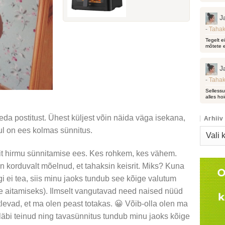
J
-
Tahak
Tegelt e
mõtete e
J
-
Tahak
Sellessu
alles hoi
eda postitust. Ühest küljest võin näida väga isekana,
Arhiiv
ul on ees kolmas sünnitus.
Arhiiv
it hirmu sünnitamise ees. Kes rohkem, kes vähem.
 korduvalt mõelnud, et tahaksin keisrit. Miks? Kuna
i ei tea, siis minu jaoks tundub see kõige valutum
le aitamiseks). Ilmselt vangutavad need naised nüüd
tlevad, et ma olen peast totakas. 😀 Võib-olla olen ma
äbi teinud ning tavasünnitus tundub minu jaoks kõige