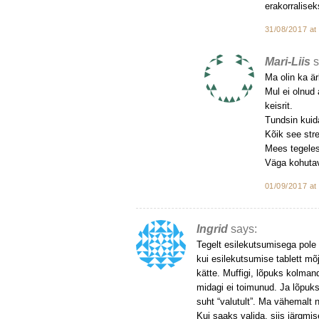
erakorralisek
31/08/2017 at
Mari-Liis
s
Ma olin ka ärk
Mul ei olnud 
keisrit.
Tundsin kuida
Kõik see str
Mees tegeles 
Väga kohutav 
01/09/2017 at
Ingrid
says:
Tegelt esilekutsumisega pole 
kui esilekutsumise tablett mõ
kätte. Muffigi, lõpuks kolmand
midagi ei toimunud. Ja lõpuks 
suht “valutult”. Ma vähemalt 
Kui saaks valida, siis järgmis