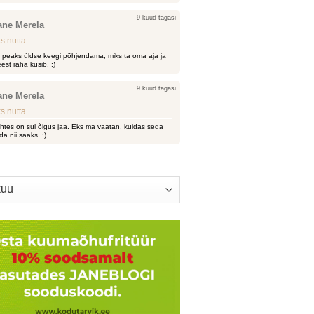
9 kuud tagasi
ane Merela
s nutta…
i peaks üldse keegi põhjendama, miks ta oma aja ja
est raha küsib. :)
9 kuud tagasi
ane Merela
s nutta…
htes on sul õigus jaa. Eks ma vaatan, kuidas seda
da nii saaks. :)