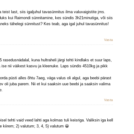
ist last, siis igaljuhul tavasünnitus ilma valuvaigistite jms.
öduks kui Raimondi sünnitamine, kes sündis 3h21minutiga, või siis
paneks tähelegi sünnitust? Kes teab, aga igal juhul tavasünnitus!
Vasta
5 rasedusnädalal, kuna hultraheli järgi tehti kindlaks et suur laps,
 ise nii väikest kasvu ja kleenuke. Laps sündis 4510kg ja pikk
orda püsti alles õhtu 7aeg, väga valus oli algul, aga beebi pärast
ev oli juba parem. Nii et kui saaksin uue beebi ja saaksin valima
e.
Vasta
sel tehti vaid veed lahti aga kolmas tuli keisriga. Valiksin iga kell
e kiirem; 2) valutum; 3, 4, 5) valutum 😀