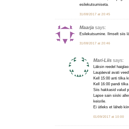
esilekutsumiseta.
31/08/2017 at 20:45
Maarja
says:
Esilekutsumine. Ilmselt siis lä
31/08/2017 at 20:46
Mari-Liis
says:
Läksin reedel haiglass
Laupäeval avati veed 
Kell 15:00 anti tilka 
Kell 16:00 pandi tilka
Siis hakkasid valud p
Lapse sain siiski all
keisrile.
Ei ütleks et läheb kiir
01/09/2017 at 10:00