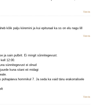
Vasta
heb kõik palju kiiremini ja kui epituraal ka ss on elu nagu lill
Vasta
e ja sain pulbrit. Ei mingit sûnnitegevust.
kell 12:00.
kuna sünnitegevust ei olnud
 juurde kuna siiani eii midagi
eale.
es pühapäeva hommikul 7. Ja seda ka vaid tänu erakorralisele
elt
Vasta