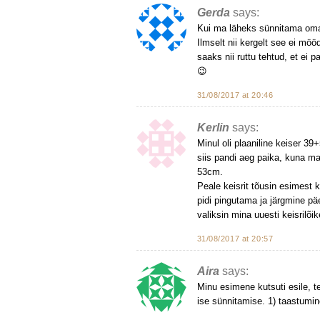
Gerda
says:
Kui ma läheks sünnitama oma te
Ilmselt nii kergelt see ei mö
saaks nii ruttu tehtud, et ei 
😉
31/08/2017 at 20:46
Kerlin
says:
Minul oli plaaniline keiser 39+
siis pandi aeg paika, kuna ma
53cm.
Peale keisrit tõusin esimest k
pidi pingutama ja järgmine pä
valiksin mina uuesti keisrilõik
31/08/2017 at 20:57
Aira
says:
Minu esimene kutsuti esile, tei
ise sünnitamise. 1) taastumin