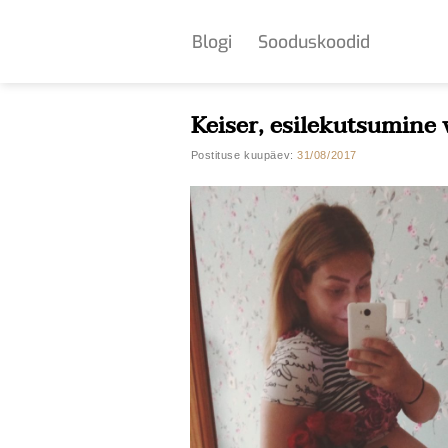
Skip
to
Blogi
Sooduskoodid
content
Keiser, esilekutsumine 
Postituse kuupäev:
31/08/2017