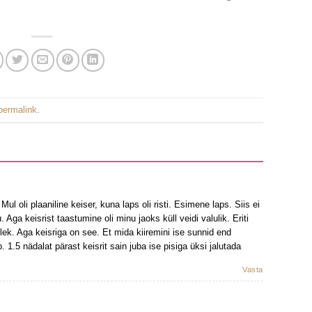
permalink
.
ul oli plaaniline keiser, kuna laps oli risti. Esimene laps. Siis ei
 Aga keisrist taastumine oli minu jaoks küll veidi valulik. Eriti
tulek. Aga keisriga on see. Et mida kiiremini ise sunnid end
1.5 nädalat pärast keisrit sain juba ise pisiga üksi jalutada
Vasta