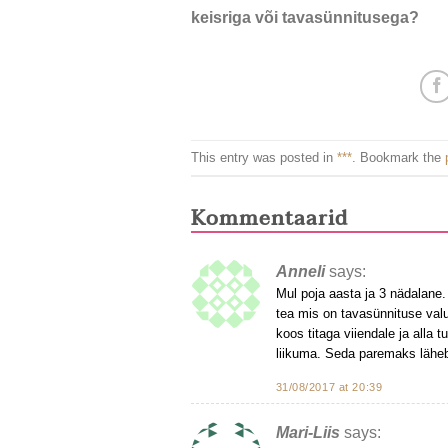
keisriga või tavasünnitusega?
This entry was posted in
***
. Bookmark the
Kommentaarid
Anneli
says:
Mul poja aasta ja 3 nädalane. M
tea mis on tavasünnituse valu.
koos titaga viiendale ja alla 
liikuma. Seda paremaks läheb. 
31/08/2017 at 20:39
Mari-Liis
says: