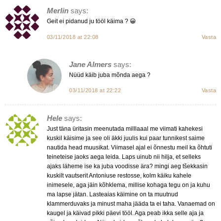
Merlin
says:
Geit ei pidanud ju tööl käima ? 😀
03/11/2018 at 22:08
Vasta
Jane Almers
says:
Nüüd käib juba mõnda aega ?
03/11/2018 at 22:22
Vasta
Hele
says:
Just täna üritasin meenutada milllaaal me viimati kahekesi
kuskil käisime ja see oli äkki juulis kui paar tunnikest saime
nautida head muusikat. Viimasel ajal ei õnnestu meil ka õhtuti
teineteise jaoks aega leida. Laps uinub nii hilja, et selleks
ajaks läheme ise ka juba voodisse ära? mingi aeg tšekkasin
kuskilt vautserit Antoniuse restosse, kolm käiku kahele
inimesele, aga jäin kõhklema, millise kohaga tegu on ja kuhu
ma lapse jätan. Lasteaias käimine on ta muutnud
klammerduvaks ja minust maha jääda ta ei taha. Vanaemad on
kaugel ja käivad pikki päevi tööl. Aga peab ikka selle aja ja