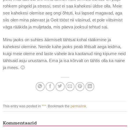
rohkem pingeid ja stressi, sest ei saa kahekesi üldse olla. Meie
see kahekesi olemise aeg ongi õhtuti, kui lapsed magavad, aga
siis olen mina päevast ja Geit tööst nii väsinud, et pole viitsimist
väga rääkida ja muljetada, mis päeva jooksul tehtud sai.
Minu jaoks on suhtes äärmiselt tähtsal kohal rääkimine ja
kahekesi olemine. Nende kahe jaoks peab lihtsalt aega leidma,
kuigi meie oleme end laste vahele ära kaotanud ning kipume neid
tähtsaid asju unustama. Ema ja isa kõrvalt on tähtis olla ka naine
ja mees. 🙂
This entry was posted in
***
. Bookmark the
permalink
.
Kommentaarid