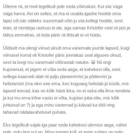
Ütleme nii, et meil tegelikult pole seda võimalust. Kui siis väga
väga harva. Asi on selles, et ma ei usalda igaühe hoolde oma
lapsi või siis näiteks suuremaid võin ju viia kellegi hoolde, sest
tean, et nendega raskusi ei ole, aga samas Kristofer veel nii pisi ja
täitsa emmekas, et teda päris nii lihtsalt ei vii hoidu.
Üldiselt ma olengi viinud ainult oma vanemate juurde lapsed, kuigi
viimasel korral oli Kristofer päris jonnakas seal alguses olnud,
sest ta isegi mu vanemaid võõrastab natuke. 😀 Nii ongi
kujunenud, et pigem ei võta seda aega, et kahekesi olla, sest
sellega kaasneb alati nii palju planeerimist ja põdemist ja
helistamist (ma olen see ema, kes koguaeg helistab ja küsib, mis
lapsed teevad, kas on kõik hästi ikka, no ei oska olla ilma nendeta
ja kui mu ema kõne vastu ei võta, kujutan juba ette, mis kõik
juhtunud on ?) ja ega minu vanemad ju käivad ka tööl ning
tahavad nädalavahetusel puhata.
Eks tegelikult vajab iga paar seda kahekesi olemise aega, vahet
pole, mitu last sul on. Mina tunnen küll, et meie suhtes on palju