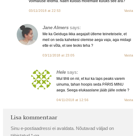
võimaluse leidma. Näen kuidas mõlemale kuluks see ära?
03/11/2018 at 22:53
Vasta
Jane Almers
says:
Me ka Geiduga ikka aegajalt ütleme teineteisele, et
meil on seda kahekesi olemise aega vaja, aga midagi
ette ei võta, et see teoks teha ?
03/11/2018 at 23:05
Vasta
Hele
says:
Mul tihti on nii, et kui ka laps peaks varem
uinuma, tahan hoopis seda PÄRIS MINU
aega. Seega elukaaslane jääb jälle ootele ?
04/11/2018 at 12:56
Vasta
Lisa kommentaar
Sinu e-postiaadressi ei avaldata.
Nõutavad väljad on
tähistatud
*
-ga