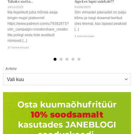
Tahaks nutta…
Aga kes lapsi märkab??
18/11/2025
01/09/2025
Ma tegelikult juba mõnda aega
Siin viimastel päevadel on palju
blogin mujal platvormil:
kõmu ja isegi draamat keritud
https://www.patreon.com/u79382873?
üles teemal, kas lapsed peaksid
utm_campaign=creatorshare_creator
[...]
Ma polegi seda linki avalikult
4 kommentaari
niimoodi [...]
10 kommentaari
Arhiiv
Arhiiv