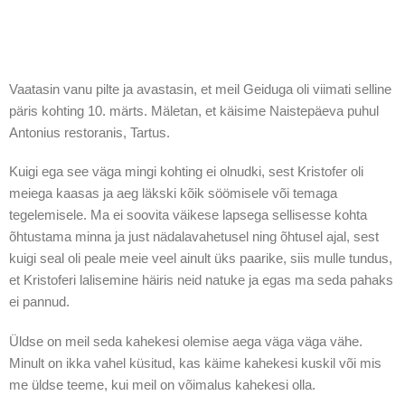
Vaatasin vanu pilte ja avastasin, et meil Geiduga oli viimati selline
päris kohting 10. märts. Mäletan, et käisime Naistepäeva puhul
Antonius restoranis, Tartus.
Kuigi ega see väga mingi kohting ei olnudki, sest Kristofer oli
meiega kaasas ja aeg läkski kõik söömisele või temaga
tegelemisele. Ma ei soovita väikese lapsega sellisesse kohta
õhtustama minna ja just nädalavahetusel ning õhtusel ajal, sest
kuigi seal oli peale meie veel ainult üks paarike, siis mulle tundus,
et Kristoferi lalisemine häiris neid natuke ja egas ma seda pahaks
ei pannud.
Üldse on meil seda kahekesi olemise aega väga väga vähe.
Minult on ikka vahel küsitud, kas käime kahekesi kuskil või mis
me üldse teeme, kui meil on võimalus kahekesi olla.