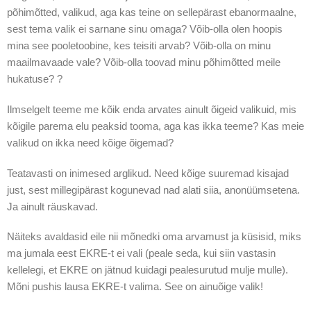
põhimõtted, valikud, aga kas teine on sellepärast ebanormaalne,
sest tema valik ei sarnane sinu omaga? Võib-olla olen hoopis
mina see pooletoobine, kes teisiti arvab? Võib-olla on minu
maailmavaade vale? Võib-olla toovad minu põhimõtted meile
hukatuse? ?
Ilmselgelt teeme me kõik enda arvates ainult õigeid valikuid, mis
kõigile parema elu peaksid tooma, aga kas ikka teeme? Kas meie
valikud on ikka need kõige õigemad?
Teatavasti on inimesed arglikud. Need kõige suuremad kisajad
just, sest millegipärast kogunevad nad alati siia, anonüümsetena.
Ja ainult räuskavad.
Näiteks avaldasid eile nii mõnedki oma arvamust ja küsisid, miks
ma jumala eest EKRE-t ei vali (peale seda, kui siin vastasin
kellelegi, et EKRE on jätnud kuidagi pealesurutud mulje mulle).
Mõni pushis lausa EKRE-t valima. See on ainuõige valik!