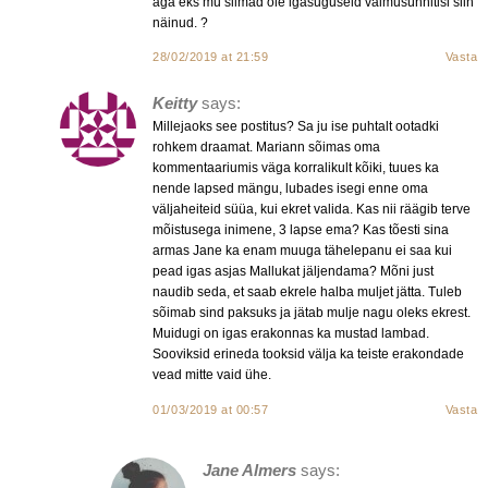
aga eks mu silmad ole igasuguseid vaimusünnitisi siin
näinud. ?
28/02/2019 at 21:59
Vasta
Keitty
says:
Millejaoks see postitus? Sa ju ise puhtalt ootadki
rohkem draamat. Mariann sõimas oma
kommentaariumis väga korralikult kõiki, tuues ka
nende lapsed mängu, lubades isegi enne oma
väljaheiteid süüa, kui ekret valida. Kas nii räägib terve
mõistusega inimene, 3 lapse ema? Kas tõesti sina
armas Jane ka enam muuga tähelepanu ei saa kui
pead igas asjas Mallukat jäljendama? Mõni just
naudib seda, et saab ekrele halba muljet jätta. Tuleb
sõimab sind paksuks ja jätab mulje nagu oleks ekrest.
Muidugi on igas erakonnas ka mustad lambad.
Sooviksid erineda tooksid välja ka teiste erakondade
vead mitte vaid ühe.
01/03/2019 at 00:57
Vasta
Jane Almers
says: