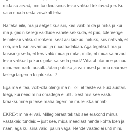
mida sa arvad, mis tundeid sinus teise valikud tekitavad jne. Kui
sa ei suuda seda viisakalt teha.
Näiteks eile, ma ju selgelt küsisin, kes valib mida ja miks ja kui
ma julgesin kellegi vaidluse vahele sekkuda, et pliis, tolereerige
teineteise valikuid rohkem, sest asi kiskus inetuks, siis nähvati, et
noh, ise küsin arvamust ja nüüd hädaldan. Aga tegelikult ma ju
küsisingi seda, et kes valib mida ja miks, mitte, et mida sa arvad
teise valikust ja kui õigeks sa seda pead? Viha õhutamine polnud
minu eesmärk, ausalt. Jätan poliitika ja valimised ja muu säärase
kellegi targema kirjatükiks. ?
Ega ma ei tea, võib-olla olengi ma nii loll, et teiste valikuid austan.
Isegi, kui need minu omadega ei ühti. Sest mis see vastu
kraaksumine ja teise maha tegemine mulle ikka annab.
EKRE-t mina ei vali. Millegipärast tekitab see erakond minus
vastakaid tundeid – just see, mida meediast nende kohta loen ja
näen, aga kui sina valid, palun väga. Nende vaated ei ühti minu