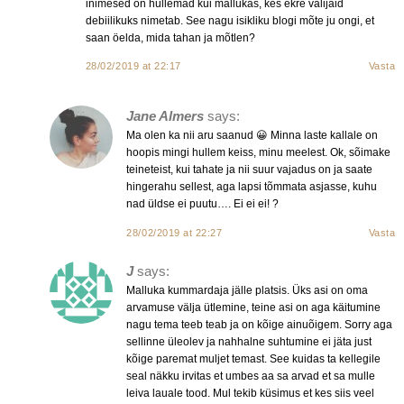
inimesed on hullemad kui mallukas, kes ekre valijaid
debiilikuks nimetab. See nagu isikliku blogi mõte ju ongi, et
saan öelda, mida tahan ja mõtlen?
28/02/2019 at 22:17
Vasta
Jane Almers
says:
Ma olen ka nii aru saanud 😀 Minna laste kallale on
hoopis mingi hullem keiss, minu meelest. Ok, sõimake
teineteist, kui tahate ja nii suur vajadus on ja saate
hingerahu sellest, aga lapsi tõmmata asjasse, kuhu
nad üldse ei puutu…. Ei ei ei! ?
28/02/2019 at 22:27
Vasta
J
says:
Malluka kummardaja jälle platsis. Üks asi on oma
arvamuse välja ütlemine, teine asi on aga käitumine
nagu tema teeb teab ja on kõige ainuõigem. Sorry aga
sellinne üleolev ja nahhalne suhtumine ei jäta just
kõige paremat muljet temast. See kuidas ta kellegile
seal näkku irvitas et umbes aa sa arvad et sa mulle
leiva lauale tood. Mul tekib küsimus et kes siis veel