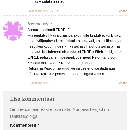
ega ka vaadete poolest.
28/02/2019 at 22:33
Vasta
Kessu
says:
Annan just nimelt EKRELE.
Mis puutub vihkamist, siis paraku mulle tundub et kui EKRE
omad väljendavad oma seisukohti teravalt, on teisitimõtlejad
need, kes kogu hingest vihkavad ja viha õhutavad ja pinnal
hoiavad. Kui tolereeritaks seda, et EKRE mõtleb teisiti, oleks
EKREL palju vähem toetajaid. Just need Reformarid või
Kesikud vihkavad EKRE “viha” palju enam.
Reform ja Kesk on saanud võimaluse end tõestada aga
põrusid. Miks me peaks neid enam tagasi valima?
01/03/2019 at 06:21
Vasta
Lisa kommentaar
Sinu e-postiaadressi ei avaldata.
Nõutavad väljad on
tähistatud
*
-ga
Kommenteeri
*