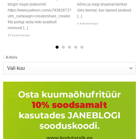
blogin mujal platvormil:
kõmu ja isegi draamat keritud
https://www.patreon.com/u79382873?
üles teemal, kas lapsed peaksid
utm_campaign=creatorshare_creator
[...]
Ma polegi seda linki avalikult
4 kommentaari
niimoodi [...]
10 kommentaari
Arhiiv
Arhiiv