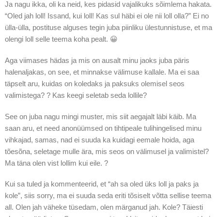
Ja nagu ikka, oli ka neid, kes pidasid vajalikuks sõimlema hakata.
“Oled jah loll! Issand, kui loll! Kas sul häbi ei ole nii loll olla?” Ei no
ülla-ülla, postituse alguses tegin juba piinliku ülestunnistuse, et ma
olengi loll selle teema koha pealt. 😀
Aga viimases hädas ja mis on ausalt minu jaoks juba päris
halenaljakas, on see, et minnakse välimuse kallale. Ma ei saa
täpselt aru, kuidas on koledaks ja paksuks olemisel seos
valimistega? ? Kas keegi seletab seda lollile?
See on juba nagu mingi muster, mis siit aegajalt läbi käib. Ma
saan aru, et need anonüümsed on tihtipeale tulihingelised minu
vihkajad, samas, nad ei suuda ka kuidagi eemale hoida, aga
tõesõna, seletage mulle ära, mis seos on välimusel ja valimistel?
Ma täna olen vist lollim kui eile. ?
Kui sa tuled ja kommenteerid, et “ah sa oled üks loll ja paks ja
kole”, siis sorry, ma ei suuda seda eriti tõsiselt võtta sellise teema
all. Olen jah väheke tüsedam, olen märganud jah. Kole? Täiesti