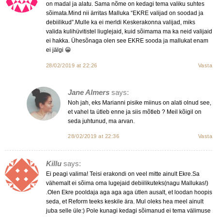
on madal ja alatu. Sama nõme on kedagi tema valiku suhtes
sõimata.Mind nii ärritas Malluka “EKRE valijad on soodad ja
debiilikud”.Mulle ka ei merldi Keskerakonna valijad, miks
valida kulihüvitistel liuglejaid, kuid sõimama ma ka neid valijaid
ei hakka. Ühesõnaga olen see EKRE sooda ja mallukat enam
ei jälgi 😀
28/02/2019 at 22:26
Vasta
Jane Almers
says:
Noh jah, eks Marianni pisike miinus on alati olnud see,
et vahel ta ütleb enne ja siis mõtleb ? Meil kõigil on
seda juhtunud, ma arvan.
28/02/2019 at 22:36
Vasta
Killu
says:
Ei peagi valima! Teisi erakondi on veel mitte ainult Ekre.Sa
vähemalt ei sõima oma lugejaid debiilikuteks(nagu Mallukas!)
.Olen Ekre pooldaja aga aga aga ütlen ausalt, et loodan hoopis
seda, et Reform teeks keskile ära. Mul oleks hea meel ainult
juba selle üle:) Pole kunagi kedagi sõimanud ei tema välimuse