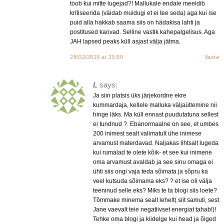
toob kui mitte lugejad?! Mallukale endale meeldib
kritiseerida (väidab muidugi et ei tee seda) aga kui ise
puid alla hakkab saama siis on hädakisa lahti ja
postitused kaovad. Selline vastik kahepalgelisus. Aga
JAH lapsed peaks küll asjast välja jätma.
28/02/2019 at 23:50
Vasta
L
says:
Ja siin platsis üks järjekordne ekre
kummardaja, kellele malluka väljaütlemine nii
hinge läks. Ma küll ennast puudutatuna sellest
ei tundnud ?. Ebanormaalne on see, et umbes
200 inimest sealt valimatult ühe inimese
arvamust materdavad. Naljakas lihtsalt lugeda
kui rumalad te olete kõik- et see kui inimene
oma arvamust avaldab ja see sinu omaga ei
ühti siis ongi vaja teda sõimata ja sõpru ka
veel kutsuda sõimama eks? ? et ise oli välja
teeninud selle eks? Miks te ta blogi siis loete?
Tõmmake minema sealt lehelt( siit samuti, sest
Jane vaevalt teie negatiivset energiat tahab!)!
Tehke oma blogi ja kiidelge kui head ja õiged