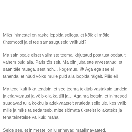
Miks inimestel on raske leppida sellega, et kõik ei mõtle
ühtemoodi ja ei tee samasuguseid valikuid?
Ma sain peale eilset valimiste teemal kirjutatud postitust oodatult
vähem puid alla. Päris tõsiselt. Ma olin juba ette arvestanud, et
saan täie rauaga, sest noh… kogemus. 😀 Aga ega see ei
tähenda, et nüüd võiks mulle puid alla loopida räigelt. Pliis ei!
Ma tegelikult ikka teadsin, et see teema tekitab vastakaid tundeid
ja eriarvamusi ja võib-olla ka tüli ja… Aga ma lootsin, et inimesed
suudavad tulla kokku ja adekvaatselt arutleda selle üle, kes valib
mille ja miks ta seda teeb, mitte sõimata üksteist lollakateks ja
teha teineteise valikuid maha.
Selge see, et inimestel on ju erinevad maailmavaated,