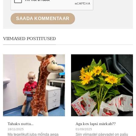
VIIMASED POSTITUSED
Tahaks nutta…
Aga kes lapsi märkab??
18/11/2025
01/09/2025
Ma tegelikult juba mõnda aega
Siin viimastel päevadel on palju