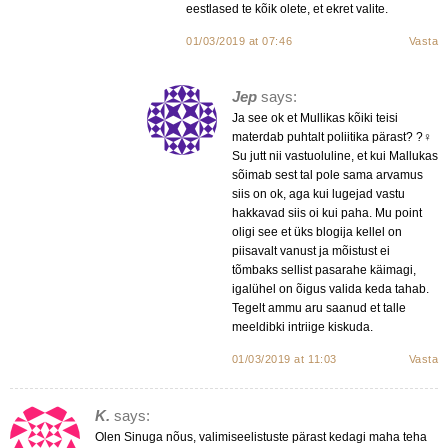
eestlased te kõik olete, et ekret valite.
01/03/2019 at 07:46
Vasta
Jep
says:
Ja see ok et Mullikas kõiki teisi
materdab puhtalt poliitika pärast? ?‍♀️
Su jutt nii vastuoluline, et kui Mallukas
sõimab sest tal pole sama arvamus
siis on ok, aga kui lugejad vastu
hakkavad siis oi kui paha. Mu point
oligi see et üks blogija kellel on
piisavalt vanust ja mõistust ei
tõmbaks sellist pasarahe käimagi,
igalühel on õigus valida keda tahab.
Tegelt ammu aru saanud et talle
meeldibki intriige kiskuda.
01/03/2019 at 11:03
Vasta
K.
says:
Olen Sinuga nõus, valimiseelistuste pärast kedagi maha teha