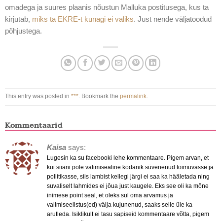
omadega ja suures plaanis nõustun Malluka postitusega, kus ta
kirjutab,
miks ta EKRE-t kunagi ei valiks
. Just nende väljatoodud
põhjustega.
This entry was posted in
***
. Bookmark the
permalink
.
Kommentaarid
Kaisa
says:
Lugesin ka su facebooki lehe kommentaare. Pigem arvan, et
kui siiani pole valimisealine kodanik süvenenud toimuvasse ja
poliitikasse, siis lambist kellegi järgi ei saa ka hääletada ning
suvaliselt lahmides ei jôua just kaugele. Eks see oli ka mône
inimese point seal, et oleks sul oma arvamus ja
valimiseelistus(ed) välja kujunenud, saaks selle üle ka
arutleda. Isiklikult ei tasu sapiseid kommentaare võtta, pigem