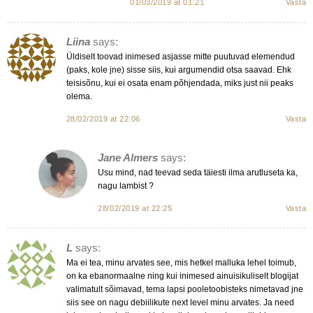
01/03/2019 at 01:21
Vasta
Liina
says:
Üldiselt toovad inimesed asjasse mitte puutuvad elemendud
(paks, kole jne) sisse siis, kui argumendid otsa saavad. Ehk
teisisõnu, kui ei osata enam põhjendada, miks just nii peaks
olema.
28/02/2019 at 22:06
Vasta
Jane Almers
says:
Usu mind, nad teevad seda täiesti ilma arutluseta ka,
nagu lambist ?
28/02/2019 at 22:25
Vasta
L
says:
Ma ei tea, minu arvates see, mis hetkel malluka lehel toimub,
on ka ebanormaalne ning kui inimesed ainuisikuliselt blogijat
valimatult sõimavad, tema lapsi pooletoobisteks nimetavad jne
siis see on nagu debiilikute next level minu arvates. Ja need