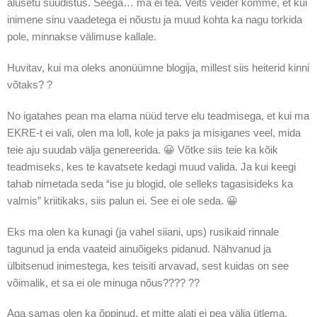
alusetu süüdistus. Seega… ma ei tea. Veits veider komme, et kui
inimene sinu vaadetega ei nõustu ja muud kohta ka nagu torkida
pole, minnakse välimuse kallale.
Huvitav, kui ma oleks anonüümne blogija, millest siis heiterid kinni
võtaks? ?
No igatahes pean ma elama nüüd terve elu teadmisega, et kui ma
EKRE-t ei vali, olen ma loll, kole ja paks ja misiganes veel, mida
teie aju suudab välja genereerida. 😀 Võtke siis teie ka kõik
teadmiseks, kes te kavatsete kedagi muud valida. Ja kui keegi
tahab nimetada seda “ise ju blogid, ole selleks tagasisideks ka
valmis” kriitikaks, siis palun ei. See ei ole seda. 😀
Eks ma olen ka kunagi (ja vahel siiani, ups) rusikaid rinnale
tagunud ja enda vaateid ainuõigeks pidanud. Nähvanud ja
ülbitsenud inimestega, kes teisiti arvavad, sest kuidas on see
võimalik, et sa ei ole minuga nõus???? ??
Aga samas olen ka õppinud, et mitte alati ei pea välja ütlema,