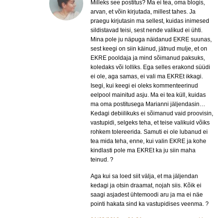
Milleks see postitus? Ma ei tea, oma blogis,
arvan, et võin kirjutada, millest tahes. Ja
praegu kirjutasin ma sellest, kuidas inimesed
sildistavad teisi, sest nende valikud ei ühti.
Mina pole ju näpuga näidanud EKRE suunas,
sest keegi on siin käinud, jätnud mulje, et on
EKRE pooldaja ja mind sõimanud paksuks,
koledaks või lolliks. Ega selles erakond süüdi
ei ole, aga samas, ei vali ma EKREt ikkagi.
Isegi, kui keegi ei oleks kommenteerinud
eelpool mainitud asju. Ma ei tea küll, kuidas
ma oma postitusega Marianni jäljendasin…
Kedagi debiilikuks ei sõimanud vaid proovisin,
vastupidi, selgeks teha, et teise valikuid võiks
rohkem tolereerida. Samuti ei ole lubanud ei
tea mida teha, enne, kui valin EKRE ja kohe
kindlasti pole ma EKREt ka ju siin maha
teinud. ?
Aga kui sa loed siit välja, et ma jäljendan
kedagi ja otsin draamat, nojah siis. Kõik ei
saagi asjadest ühtemoodi aru ja ma ei näe
pointi hakata sind ka vastupidises veenma. ?