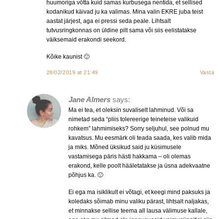
huumoriga võtta kuid samas kurbusega nentida, et sellised
kodanikud käivad ju ka valimas. Mina valin EKRE juba teist
aastat järjest, aga ei pressi seda peale. Lihtsalt
tutvusringkonnas on üldine pilt sama või siis eelistatakse
väiksemaid erakondi seekord.
Kõike kaunist 🙂
28/02/2019 at 21:49
Vasta
Jane Almers
says:
Ma ei tea, et oleksin suvaliselt lahminud. Või sa
nimetad seda “pliis tolereerige teineteise valikuid
rohkem” lahmimiseks? Sorry seljuhul, see polnud mu
kavatsus. Mu eesmärk oli teada saada, kes valib mida
ja miks. Mõned üksikud said ju küsimusele
vastamisega päris hästi hakkama – oli olemas
erakond, kelle poolt hääletatakse ja üsna adekvaatne
põhjus ka. 🙂
Ei ega ma isiklikult ei võtagi, et keegi mind paksuks ja
koledaks sõimab minu valiku pärast, lihtsalt naljakas,
et minnakse sellise teema all lausa välimuse kallale,