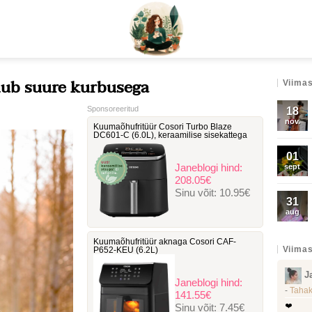
dub suure kurbusega
Viimas
Sponsoreeritud
18
nov.
Kuumaõhufritüür Cosori Turbo Blaze
DC601-C ‎(6.0L), keraamilise sisekattega
01
Janeblogi hind:
sept
208.05€
Sinu võit:
10.95€
31
aug
Kuumaõhufritüür aknaga Cosori ‎CAF-
Viimas
P652-KEU (6.2L)
J
Janeblogi hind:
-
Tahak
141.55€
Sinu võit:
7.45€
❤️