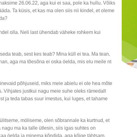
haksime 26.06.22, aga kui ei saa, pole ka hullu. Võiks
da. Ta küsis, et kas ma olen siis nii kindel, et oleme
uda?
indel olla. Neli last ühendab väheke rohkem kui
seda teab, sest kes teab? Mina küll ei tea. Ma tean,
an, aga ma tõesõna ei oska öelda, mis elu meile nt
inevaid põhjuseid, miks meie abielu ei ole hea mõte
s. Vihjates justkui nagu meie suhe oleks rämedalt
st ja teda tabas suur imestus, kui luges, et tahame
tülitseme, möliseme, olen sõbrannale ka kurtnud, et
 nagu ma ka talle ütlesin, siis igas suhtes on
kaa öelda ja minema kõndida, aga kõige tähtsam,