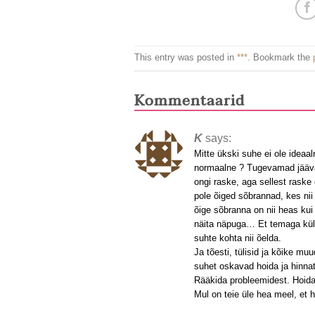
This entry was posted in
***
. Bookmark the
Kommentaarid
K
says:
Mitte ükski suhe ei ole ideaa
normaalne ? Tugevamad jäävad
ongi raske, aga sellest raske
pole õiged sõbrannad, kes nii
õige sõbranna on nii heas kui
näita näpuga… Et temaga küll 
suhte kohta nii õelda.
Ja tõesti, tülisid ja kõike muu
suhet oskavad hoida ja hinna
Rääkida probleemidest. Hoida 
Mul on teie üle hea meel, et h