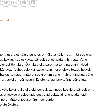
permalink
.
lne ja usun, et kõigis suhetes on tülid ja kõik muu…. Ja see ongi
 kokku, kes oskavad päriselt suhet hoida ja hinnata. Vahel
 olekust õpitakse. Õpitakse olla parem ja teha paremini. Need
 käituvad. Vahet pole kui raske ka inimesel oleks teatud hetkel,
 halvas temaga, mitte ei soovi enam vähem lahku minekut, või ei
ära abiellu…või nagunii lähete kunagi lahku. Siis võiks iga
d võib kõigil palju olla elu jooksul, aga need kes ikka päriselt oma
ta, ei jookse probleemide eest vaid oskavad lahendada neid.
pere. Mitte ei jookse järgmise juurde.
oiate üksteist.