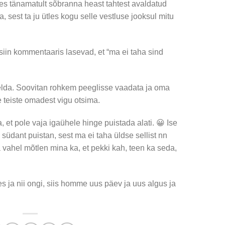
 kes tänamatult sõbranna heast tahtest avaldatud
sest ta ju ütles kogu selle vestluse jooksul mitu
in kommentaaris lasevad, et “ma ei taha sind
lda. Soovitan rohkem peeglisse vaadata ja oma
 teiste omadest vigu otsima.
 et pole vaja igaühele hinge puistada alati. 😀 Ise
iin südant puistan, sest ma ei taha üldse sellist nn
 vahel mõtlen mina ka, et pekki kah, teen ka seda,
ja nii ongi, siis homme uus päev ja uus algus ja