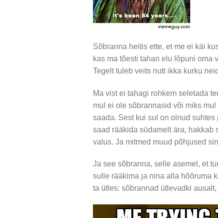
Sõbranna heitis ette, et me ei käi kus
kas ma tõesti tahan elu lõpuni oma 
Tegelt tuleb veits nutt ikka kurku ne
Ma vist ei tahagi rohkem seletada t
mul ei ole sõbrannasid või miks mul
saada. Sest kui sul on olnud suhtes 
saad rääkida südamelt ära, hakkab s
valus. Ja mitmed muud põhjused si
Ja see sõbranna, selle asemel, et t
sulle rääkima ja nina alla hõõruma kõ
ta ütles: sõbrannad ütlevadki ausalt