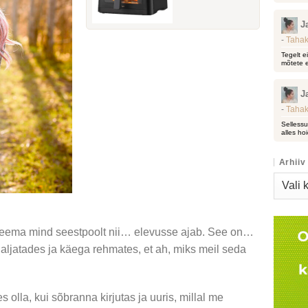
J
-
Tahak
Tegelt e
mõtete e
J
-
Tahak
Sellessu
alles hoi
Arhiiv
Arhiiv
 teema mind seestpoolt nii… elevusse ajab. See on…
 naljatades ja käega rehmates, et ah, miks meil seda
olla, kui sõbranna kirjutas ja uuris, millal me