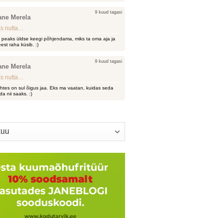
9 kuud tagasi
ane Merela
s nutta…
i peaks üldse keegi põhjendama, miks ta oma aja ja
est raha küsib. :)
9 kuud tagasi
ane Merela
s nutta…
htes on sul õigus jaa. Eks ma vaatan, kuidas seda
da nii saaks. :)