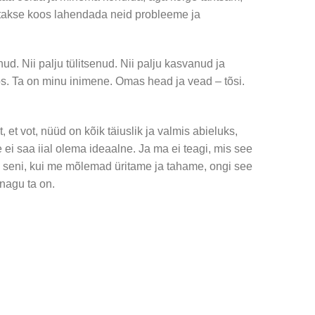
atakse koos lahendada neid probleeme ja
nud. Nii palju tülitsenud. Nii palju kasvanud ja
oos. Ta on minu inimene. Omas head ja vead – tõsi.
et vot, nüüd on kõik täiuslik ja valmis abieluks,
ei saa iial olema ideaalne. Ja ma ei teagi, mis see
 seni, kui me mõlemad üritame ja tahame, ongi see
 nagu ta on.