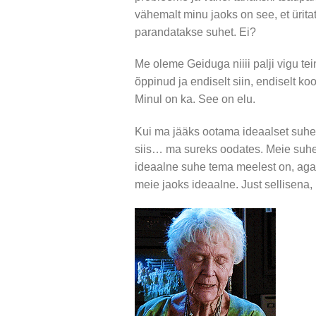
vähemalt minu jaoks on see, et ürit
parandatakse suhet. Ei?
Me oleme Geiduga niiii palji vigu tei
õppinud ja endiselt siin, endiselt k
Minul on ka. See on elu.
Kui ma jääks ootama ideaalset suhet, 
siis… ma sureks oodates. Meie suhe 
ideaalne suhe tema meelest on, aga
meie jaoks ideaalne. Just sellisena,