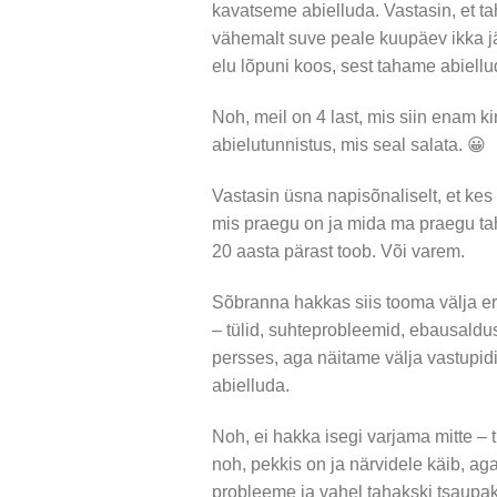
kavatseme abielluda. Vastasin, et ta
vähemalt suve peale kuupäev ikka jää
elu lõpuni koos, sest tahame abiell
Noh, meil on 4 last, mis siin enam k
abielutunnistus, mis seal salata. 😀
Vastasin üsna napisõnaliselt, et kes 
mis praegu on ja mida ma praegu tah
20 aasta pärast toob. Või varem.
Sõbranna hakkas siis tooma välja er
– tülid, suhteprobleemid, ebausaldu
persses, aga näitame välja vastupidi
abielluda.
Noh, ei hakka isegi varjama mitte – 
noh, pekkis on ja närvidele käib, aga
probleeme ja vahel tahakski tsaupa