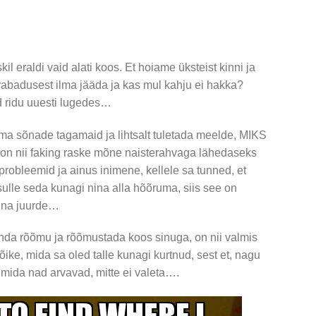
kil eraldi vaid alati koos. Et hoiame üksteist kinni ja
vabadusest ilma jääda ja kas mul kahju ei hakka?
id ridu uuesti lugedes…
ema sõnade tagamaid ja lihtsalt tuletada meelde, MIKS
 on nii faking raske mõne naisterahvaga lähedaseks
probleemid ja ainus inimene, kellele sa tunned, et
ulle seda kunagi nina alla hõõruma, siis see on
nna juurde…
unda rõõmu ja rõõmustada koos sinuga, on nii valmis
ike, mida sa oled talle kunagi kurtnud, sest et, nagu
, mida nad arvavad, mitte ei valeta….