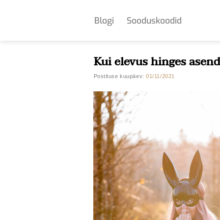
Skip
to
Blogi
Sooduskoodid
content
Kui elevus hinges asen
Postituse kuupäev:
01/11/2021