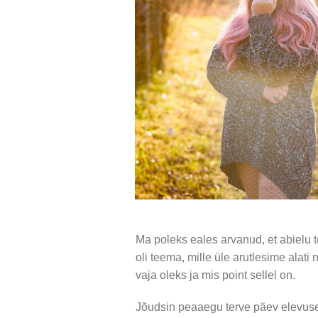
Ma poleks eales arvanud, et abielu
oli teema, mille üle arutlesime alati
vaja oleks ja mis point sellel on.
Jõudsin peaaegu terve päev elevuses 