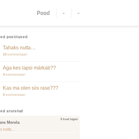
Pood
-
-
ed postitused
Tahaks nutta…
10
kommentaari
Aga kes lapsi märkab??
4
kommentaari
Kas ma olen siis rase???
5
kommentaari
ed arutelud
9 kuud tagasi
ane Merela
s nutta…