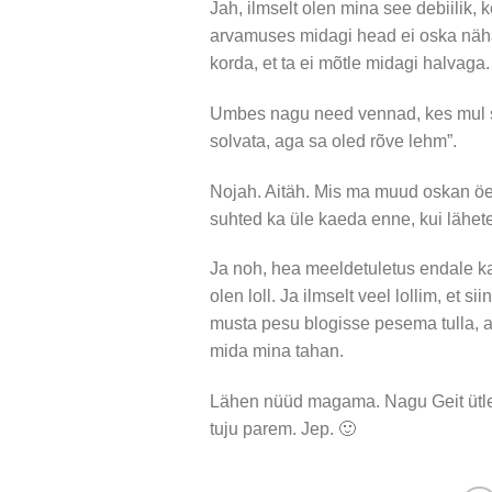
Jah, ilmselt olen mina see debiilik,
arvamuses midagi head ei oska näha, 
korda, et ta ei mõtle midagi halvaga.
Umbes nagu need vennad, kes mul si
solvata, aga sa oled rõve lehm”.
Nojah. Aitäh. Mis ma muud oskan öe
suhted ka üle kaeda enne, kui lähete
Ja noh, hea meeldetuletus endale ka,
olen loll. Ja ilmselt veel lollim, et s
musta pesu blogisse pesema tulla, a
mida mina tahan.
Lähen nüüd magama. Nagu Geit ütles 
tuju parem. Jep. 🙂