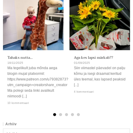
Tahaks nutta…
Aga kes lapsi märkab??
18/11/2025
01/09/2025
Ma tegelikult juba mõnda aega
Siin viimastel päevadel on palju
blogin mujal platvormil:
kõmu ja isegi draamat keritud
https://www.patreon.com/u79382873?
üles teemal, kas lapsed peaksid
utm_campaign=creatorshare_creator
[...]
Ma polegi seda linki avalikult
4 kommentaari
niimoodi [...]
10 kommentaari
Arhiiv
Arhiiv