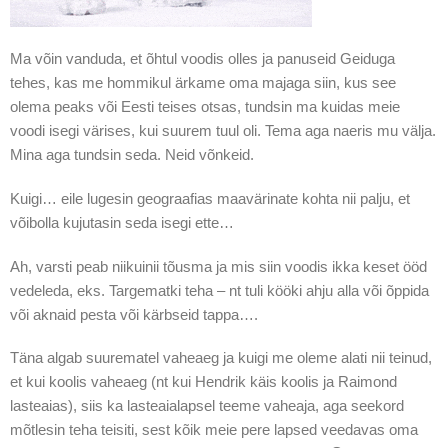
Ma võin vanduda, et õhtul voodis olles ja panuseid Geiduga
tehes, kas me hommikul ärkame oma majaga siin, kus see
olema peaks või Eesti teises otsas, tundsin ma kuidas meie
voodi isegi värises, kui suurem tuul oli. Tema aga naeris mu välja.
Mina aga tundsin seda. Neid võnkeid.
Kuigi… eile lugesin geograafias maavärinate kohta nii palju, et
võibolla kujutasin seda isegi ette…
Ah, varsti peab niikuinii tõusma ja mis siin voodis ikka keset ööd
vedeleda, eks. Targematki teha – nt tuli kööki ahju alla või õppida
või aknaid pesta või kärbseid tappa….
Täna algab suurematel vaheaeg ja kuigi me oleme alati nii teinud,
et kui koolis vaheaeg (nt kui Hendrik käis koolis ja Raimond
lasteaias), siis ka lasteaialapsel teeme vaheaja, aga seekord
mõtlesin teha teisiti, sest kõik meie pere lapsed veedavas oma