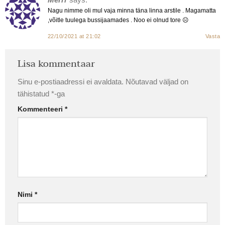
Nagu nimme oli mul vaja minna täna linna arstile . Magamatta
,võitle tuulega bussijaamades . Noo ei olnud tore ☹
22/10/2021 at 21:02
Vasta
Lisa kommentaar
Sinu e-postiaadressi ei avaldata.
Nõutavad väljad on
tähistatud
*
-ga
Kommenteeri
*
Nimi
*