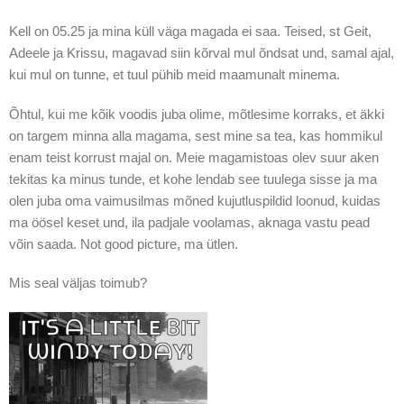
Kell on 05.25 ja mina küll väga magada ei saa. Teised, st Geit,
Adeele ja Krissu, magavad siin kõrval mul õndsat und, samal ajal,
kui mul on tunne, et tuul pühib meid maamunalt minema.
Õhtul, kui me kõik voodis juba olime, mõtlesime korraks, et äkki
on targem minna alla magama, sest mine sa tea, kas hommikul
enam teist korrust majal on. Meie magamistoas olev suur aken
tekitas ka minus tunde, et kohe lendab see tuulega sisse ja ma
olen juba oma vaimusilmas mõned kujutluspildid loonud, kuidas
ma öösel keset und, ila padjale voolamas, aknaga vastu pead
võin saada. Not good picture, ma ütlen.
Mis seal väljas toimub?