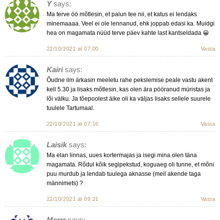
Y
says:
Ma terve öö mõtlesin, et palun tee nii, et katus ei lendaks
minemaaaa. Veel ei ole lennanud, ehk joppab edasi ka. Muidgi
hea on magamata nüüd terve päev kahte last kantseldada 😀
22/10/2021 at 07:00
Vasta
Kairi
says:
Õudne ilm ärkasin meeletu rahe pekslemise peale vastu akent
kell 5.30 ja lisaks mõtlesin, kas olen ära pööranud müristas ja
lõi välku. Ja tõepoolest äike oli ka väljas lisaks sellele suurele
tuulele Tartumaal.
22/10/2021 at 07:16
Vasta
Laisik
says:
Ma elan linnas, uues kortermajas ja isegi mina olen täna
magamata. Rõdul kõik segipekstud, koguaeg oli tunne, et mõni
puu murdub ja lendab tuulega aknasse (meil akende taga
männimets) ?
22/10/2021 at 09:21
Vasta
Merrr
says: