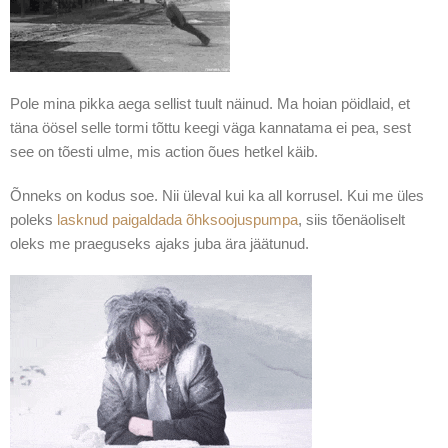
Pole mina pikka aega sellist tuult näinud. Ma hoian pöidlaid, et
täna öösel selle tormi tõttu keegi väga kannatama ei pea, sest
see on tõesti ulme, mis action õues hetkel käib.
Õnneks on kodus soe. Nii üleval kui ka all korrusel. Kui me üles
poleks
lasknud paigaldada õhksoojuspumpa
, siis tõenäoliselt
oleks me praeguseks ajaks juba ära jäätunud.