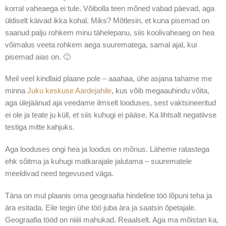
korral vaheaega ei tule. Võibolla teen mõned vabad päevad, aga
üldiselt käivad ikka kohal. Miks? Mõtlesin, et kuna pisemad on
saanud palju rohkem minu tähelepanu, siis koolivaheaeg on hea
võimalus veeta rohkem aega suurematega, samal ajal, kui
pisemad aias on. 🙂
Meil veel kindlaid plaane pole – aaahaa, ühe asjana tahame me
minna
Juku keskuse Aardejahile
, kus võib megaauhindu võita,
aga ülejäänud aja veedame ilmselt looduses, sest vaktsineeritud
ei ole ja teate ju küll, et siis kuhugi ei pääse. Ka lihtsalt negatiivse
testiga mitte kahjuks.
Aga looduses ongi hea ja loodus on mõnus. Läheme ratastega
ehk sõitma ja kuhugi matkarajale jalutama – suurematele
meeldivad need tegevused väga.
Täna on mul plaanis oma geograafia hindeline töö lõpuni teha ja
ära esitada. Eile tegin ühe töö juba ära ja saatsin õpetajale.
Geograafia tööd on niiiii mahukad. Reaalselt. Aga ma mõistan ka,