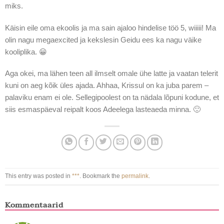
miks.
Käisin eile oma ekoolis ja ma sain ajaloo hindelise töö 5, wiiiii! Ma
olin nagu megaexcited ja kekslesin Geidu ees ka nagu väike
kooliplika. 😀
Aga okei, ma lähen teen all ilmselt omale ühe latte ja vaatan telerit
kuni on aeg kõik üles ajada. Ahhaa, Krissul on ka juba parem –
palaviku enam ei ole. Sellegipoolest on ta nädala lõpuni kodune, et
siis esmaspäeval reipalt koos Adeelega lasteaeda minna. 🙂
This entry was posted in
***
. Bookmark the
permalink
.
Kommentaarid