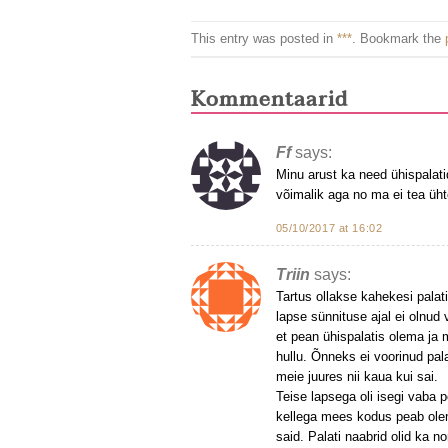
This entry was posted in
***
. Bookmark the
Kommentaarid
Ff
says:
Minu arust ka need ühispalatid
võimalik aga no ma ei tea ühte
05/10/2017 at 16:02
Triin
says:
Tartus ollakse kahekesi palat
lapse sünnituse ajal ei olnud 
et pean ühispalatis olema ja 
hullu. Õnneks ei voorinud pala
meie juures nii kaua kui sai.
Teise lapsega oli isegi vaba 
kellega mees kodus peab olema
said. Palati naabrid olid ka 