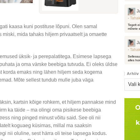
J
-
Tahak
Tegelt e
gati kaasa kuni postituse lõpuni. Olen samal
mõtete e
 miski, mida tahaks hiljem privaatselt ja omaette
J
-
Tahak
emused üksik- ja perepalatitega. Esimese lapsega
Sellessu
alles hoi
t puhata ja oma värske beebiga tutvuda. Ei oleks üldse
st korda emaks ning lähen hiljem seda kogema
Arhiiv
 emad. Mõte sellest tundub mulle juba väga
Arhiiv
äksin, kartsin kõige rohkem, et hiljem pannakse mind
hirm ka täide – ma olingi oma pisikese beebiga
tress ning pinged minust võitu said. See oli nii
telt koguaeg küsimas, millal ma saaksin
gi nii oluline, sest härra oli teise lapsega kodus.