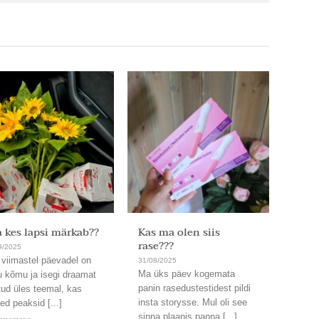
 kes lapsi märkab??
Kas ma olen siis
Ja on
rase???
9/2025
31/08/
 viimastel päevadel on
Läbi. 
31/08/2025
Ma üks päev kogemata
u kõmu ja isegi draamat
Uskum
panin rasedustestidest pildi
tud üles teemal, kas
nämmu
insta storysse. Mul oli see
ed peaksid [...]
kord,
sinna plaanis panna [...]
lendab