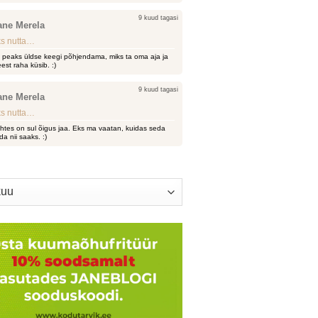
9 kuud tagasi
ane Merela
s nutta…
i peaks üldse keegi põhjendama, miks ta oma aja ja
est raha küsib. :)
9 kuud tagasi
ane Merela
s nutta…
htes on sul õigus jaa. Eks ma vaatan, kuidas seda
da nii saaks. :)