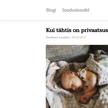
Skip
to
Blogi
Sooduskoodid
content
Kui tähtis on privaatsus
Postituse kuupäev:
05/10/2017