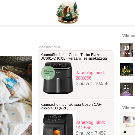
Viimas
Sponsoreeritud
18
nov.
Kuumaõhufritüür Cosori Turbo Blaze
DC601-C ‎(6.0L), keraamilise sisekattega
01
Janeblogi hind:
sept
208.05€
Sinu võit:
10.95€
31
aug
Kuumaõhufritüür aknaga Cosori ‎CAF-
Viimas
P652-KEU (6.2L)
J
Janeblogi hind:
-
Tahak
141.55€
Sinu võit:
7.45€
❤️