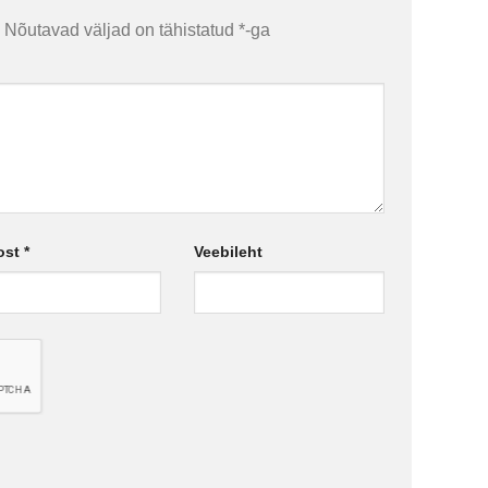
Nõutavad väljad on tähistatud
*
-ga
ost
*
Veebileht