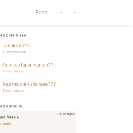
Pood
-
-
ed postitused
Tahaks nutta…
10
kommentaari
Aga kes lapsi märkab??
4
kommentaari
Kas ma olen siis rase???
5
kommentaari
ed arutelud
9 kuud tagasi
ane Merela
s nutta…