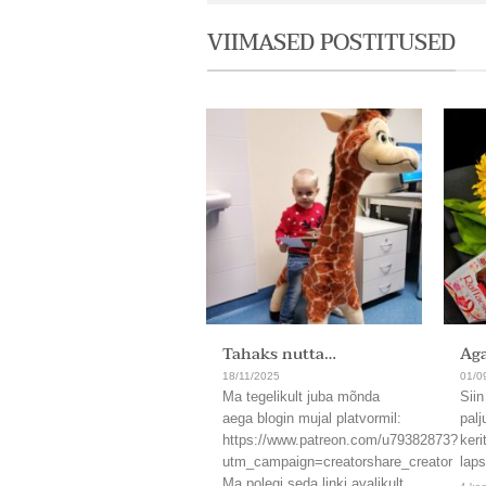
VIIMASED POSTITUSED
Tahaks nutta…
Aga
18/11/2025
01/0
Ma tegelikult juba mõnda
Siin
aega blogin mujal platvormil:
palj
https://www.patreon.com/u79382873?
keri
utm_campaign=creatorshare_creator
laps
Ma polegi seda linki avalikult