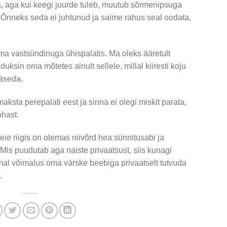
ba, aga kui keegi juurde tuleb, muutub sõrmenipsuga
 Õnneks seda ei juhtunud ja saime rahus seal oodata,
oma vastsündinuga ühispalatis. Ma oleks ääretult
duksin oma mõtetes ainult sellele, millal kiiresti koju
ääseda.
maksta perepalati eest ja sinna ei olegi miskit parata,
hast.
eie riigis on olemas niivõrd hea sünnitusabi ja
Mis puudutab aga naiste privaatsust, siis kunagi
emal võimalus oma värske beebiga privaatselt tutvuda
.