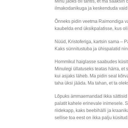
Minu jaoks oli tähtis, et ma saaksin
ilmakodanikuga ja keskenduda vaid t
Õnneks pidin veetma Raimondiga vai
kaubelda end üksikpalatisse, kus oli d
Nüüd, Kristoferiga, kartsin sama – P
Kaks sünnitustuba ja ühispalatid nin
Hommikul haiglasse saabudes küsiti 
Minulegi üllatuseks teatas härra, et 
kui asjaks läheb. Ma pidin seal kõr
taha üksi jääda. Ma tahan, et ta olek
Lõpuks ämmaemandad ikka sättisid 
palatit kahele erinevale inimesele. S
riidekapp, kaks beebihälli ja kraani
sellise toa eest on ikka palju küsitu