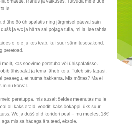
 olla omaette. Rahus ja vaikuses. Tutvuda meie uue
alle.
d ühe öö ühispalatis ning järgmisel päeval sain
ušš ja wc ja härra sai pojaga tulla, millal ise tahtis.
aides ei ole ju kes teab, kui suur sünnitusosakond.
g peretoad.
meilt, kas soovime peretuba või ühispalatisse.
sobib ühispalat ja tema läheb koju. Tuleb siis tagasi,
val peaaegu, et nutma hakkama. Mis mõttes? Ma ei
s minu kõrval.
meid peretuppa, mis ausalt öeldes meenutas mulle
eal oli kaks eraldi voodit, kaks öökappi, üks suur
kauss. Wc ja dušš olid koridori peal – mu meelest 18€
d, aga mis sa hädaga ära teed, eksole.