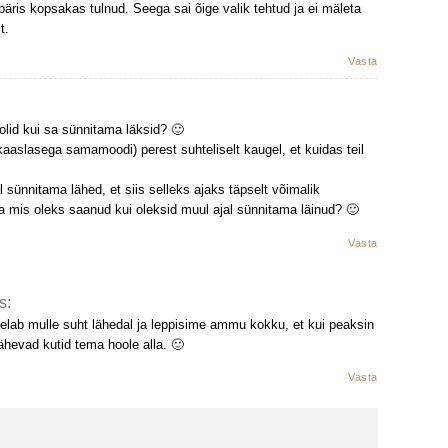
päris kopsakas tulnud. Seega sai õige valik tehtud ja ei mäleta
t.
Vasta
olid kui sa sünnitama läksid? 🙂
kaaslasega samamoodi) perest suhteliselt kaugel, et kuidas teil
 sünnitama lähed, et siis selleks ajaks täpselt võimalik
a mis oleks saanud kui oleksid muul ajal sünnitama läinud? 🙂
Vasta
s:
 elab mulle suht lähedal ja leppisime ammu kokku, et kui peaksin
hevad kutid tema hoole alla. 🙂
Vasta