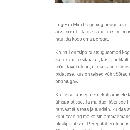
Lugesin Miiu blogi ning noogutasin i
arvamusel – lapse sünd on siin ilmas
nautida koos oma perega.
Ka mul on tsipa teistsugusemad kog
sain kohe üksikpalati, kus rahulikul
mõeldavgi olnud, et ma saan esime
palatisse, kus on teised võhivõõrad
ebamugav.
Kui teise lapsega esilekutsumisele l
ühispalatisse. Ja muidugi läks see 
rahvast täis toas ja tundsin, kuidas s
kohutav ning ma käisin ämmaemanda
üksikpalatisse. Perepalat ei olnud ise