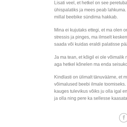
Lisati veel, et hetkel on see peretu
ühispalatiks ja mees peab lahkuma.
millal beebike sündima hakkab.
Mina ei kujutaks ettegi, et ma olen 
stressis ja pinges, ma ilmselt kesken
saada või kuidas eraldi palatisse p
Ja ma tean, et kõigil ei ole võimalik 
aga hetkel kõnelen ma enda seisuko
Kindlasti on ülimalt tänuväärne, et m
võimalused beebi ilmale toomiseks. 
kauges tulevikus võiks ju olla igal 
ja olla ning pere ka sellesse kaasata