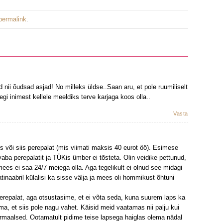
permalink
.
 nii õudsad asjad! No milleks üldse..Saan aru, et pole ruumiliselt
gi inimest kellele meeldiks terve karjaga koos olla..
Vasta
is või siis perepalat (mis viimati maksis 40 eurot öö). Esimese
vaba perepalatit ja TÜKis ümber ei tõsteta. Olin veidike pettunud,
mees ei saa 24/7 meiega olla. Aga tegelikult ei olnud see midagi
tinaabril külalisi ka sisse välja ja mees oli hommikust õhtuni
perepalat, aga otsustasime, et ei võta seda, kuna suurem laps ka
, et siis pole nagu vahet. Käisid meid vaatamas nii palju kui
normaalsed. Ootamatult pidime teise lapsega haiglas olema nädal