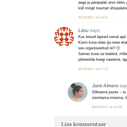
aega ja perepalati arve oleks 
küll mingit traumat ühispalatis
05/10/2017 at 18:51
Liisu
says:
Kus teised lapsed samal ajal 
Küsin kuna elate (ja meie elu
see organiseeritud oli? 🙂
Samas kuna sa teadsid, millal
planeerida keegi vaatama, ag
08/10/2017 at 17:12
Jane Almers
say
Sõbranna juures – ta
sünnitama minema, lä
09/10/2017 at 10:38
Lisa kommentaar