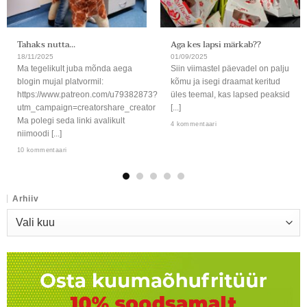
Tahaks nutta…
Aga kes lapsi märkab??
18/11/2025
01/09/2025
Ma tegelikult juba mõnda aega
Siin viimastel päevadel on palju
blogin mujal platvormil:
kõmu ja isegi draamat keritud
https://www.patreon.com/u79382873?
üles teemal, kas lapsed peaksid
utm_campaign=creatorshare_creator
[...]
Ma polegi seda linki avalikult
4 kommentaari
niimoodi [...]
10 kommentaari
Arhiiv
Arhiiv