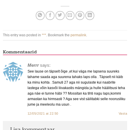
This entry was posted in
***
. Bookmark the
permalink
.
Kommentaarid
Merrr
says:
See lause on täpselt õige ,et kui väga me lapsena suureks
tahame saada aga suurena tahaks laps olla . Täpselt nii käib
ka minu kohta . Samuti 27 aga nii sugulaste kui naabrite
lastega võin kasvõi liivakastis mängida ja hulle häälitsusi teha
aga näe ei tunne häbi ?? Mossitan ka tihti nagu laps,kommi
armastan ka hirmsasti ? Aga see vist säilitabki selle noorusliku
jume ja meeleolu ma usun .
12/05/2021 at 22:50
Vasta
Lisa kommentaar