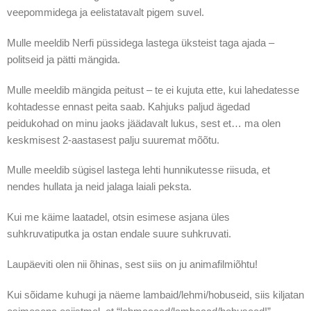
veepommidega ja eelistatavalt pigem suvel.
Mulle meeldib Nerfi püssidega lastega üksteist taga ajada –
politseid ja pätti mängida.
Mulle meeldib mängida peitust – te ei kujuta ette, kui lahedatesse
kohtadesse ennast peita saab. Kahjuks paljud ägedad
peidukohad on minu jaoks jäädavalt lukus, sest et… ma olen
keskmisest 2-aastasest palju suuremat mõõtu.
Mulle meeldib sügisel lastega lehti hunnikutesse riisuda, et
nendes hullata ja neid jalaga laiali peksta.
Kui me käime laatadel, otsin esimese asjana üles
suhkruvatiputka ja ostan endale suure suhkruvati.
Laupäeviti olen nii õhinas, sest siis on ju animafilmiõhtu!
Kui sõidame kuhugi ja näeme lambaid/lehmi/hobuseid, siis kiljatan