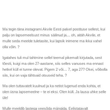
Ma tegin täna instagrami Akvile Eesti palvel postituse sellest, kui
palju on lapsemeelsust minus säilinud ja… oh, aitäh Akvile, et
mulle seda meelde tuletasite, kui lapsik inimene ma ikka vahel
olla võin. ?
Igatahes tuli mul tahtmine sellel teemal pikemalt kirjutada, sest
tõesti, kuigi ma olen 27-aastane, siis selles vanuses ma ennast
hetkel küll ei tunne olevat. Pigem 2 või… 7, aga 27? Okei, võibolla
siis, kui on vaja tähtsaid otsuseid teha. ?
Ma olen tuttavatelt kuulnud ja ka netist lugenud enda kohta, et
olen üsna lapsemeelne – te ei eksi. Olen küll. Ja lausa uhke selle
üle!
Mulle meeldib lastega veesõda mängida. Eelistatavalt