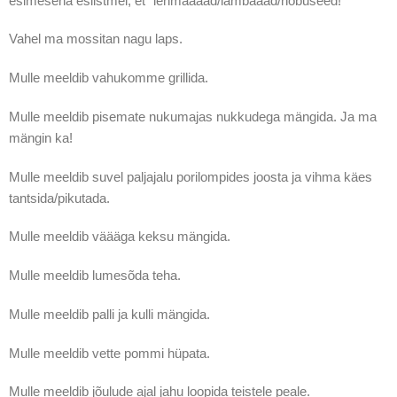
esimesena esiistmel, et “lehmaaaad/lambaaad/hobuseed!”
Vahel ma mossitan nagu laps.
Mulle meeldib vahukomme grillida.
Mulle meeldib pisemate nukumajas nukkudega mängida. Ja ma
mängin ka!
Mulle meeldib suvel paljajalu porilompides joosta ja vihma käes
tantsida/pikutada.
Mulle meeldib väääga keksu mängida.
Mulle meeldib lumesõda teha.
Mulle meeldib palli ja kulli mängida.
Mulle meeldib vette pommi hüpata.
Mulle meeldib jõulude ajal jahu loopida teistele peale.