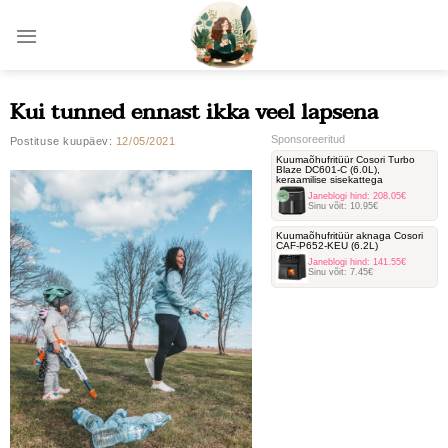
Skip
to
content
Kui tunned ennast ikka veel lapsena
Sponsoreeritud
Postituse kuupäev:
12/05/2021
Kuumaõhufritüür Cosori Turbo
Blaze DC601-C ‎(6.0L),
keraamilise sisekattega
Janeblogi hind:
208.05€
Sinu võit:
10.95€
Kuumaõhufritüür aknaga Cosori
‎CAF-P652-KEU (6.2L)
Janeblogi hind:
141.55€
Sinu võit:
7.45€