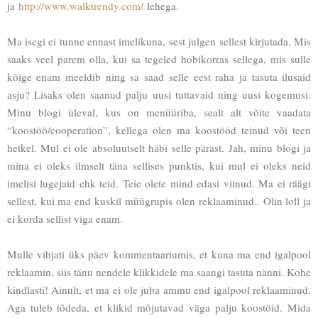
ja
http://www.walktrendy.com/
lehega.
Ma isegi ei tunne ennast imelikuna, sest julgen sellest kirjutada. Mis
saaks veel parem olla, kui sa tegeled hobikorras sellega, mis sulle
kõige enam meeldib ning sa saad selle eest raha ja tasuta ilusaid
asju? Lisaks olen saanud palju uusi tuttavaid ning uusi kogemusi.
Minu blogi üleval, kus on menüüriba, sealt alt võite vaadata
“koostöö/cooperation”, kellega olen ma koostööd teinud või teen
hetkel. Mul ei ole absoluutselt häbi selle pärast. Jah, minu blogi ja
mina ei oleks ilmselt täna sellises punktis, kui mul ei oleks neid
imelisi lugejaid ehk teid. Teie olete mind edasi viinud. Ma ei räägi
sellest, kui ma end kuskil müügrupis olen reklaaminud.. Olin loll ja
ei korda sellist viga enam.
Mulle vihjati üks päev kommentaariumis, et kuna ma end igalpool
reklaamin, siis tänu nendele klikkidele ma saangi tasuta nänni. Kohe
kindlasti! Ainult, et ma ei ole juba ammu end igalpool reklaaminud.
Aga tuleb tõdeda, et klikid mõjutavad väga palju koostöid. Mida