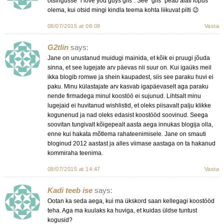
otsingusse “i love you guys gifs”. See “gifs” peab alati lõpus
olema, kui otsid mingi kindla teema kohta liikuvat pilti 😉
08/07/2015 at 08:09
Vasta
G2tlin
says:
Jane on unustanud muidugi mainida, et kõik ei pruugi jõuda
sinna, et see lugejate arv päevas nii suur on. Kui igaüks meil
ikka blogib romwe ja shein kaupadest, siis see paraku huvi ei
paku. Minu külastajate arv kasvab igapäevaselt aga paraku
nende firmadega minul koostöö ei sujunud. Lihtsalt minu
lugejaid ei huvitanud wishlistid, et oleks piisavalt palju klikke
kogunenud ja nad oleks edasist koostööd soovinud. Seega
soovitan tungivalt kõigepealt aasta aega innukas blogija olla,
enne kui hakata mõtlema rahateenimisele. Jane on smauti
bloginud 2012 aastast ja alles viimase aastaga on ta hakanud
kommiraha teenima.
08/07/2015 at 14:47
Vasta
Kadi teeb ise
says:
Ootan ka seda aega, kui ma ükskord saan kellegagi koostööd
teha. Aga ma kuulaks ka huviga, et kuidas üldse tuntust
kogusid?