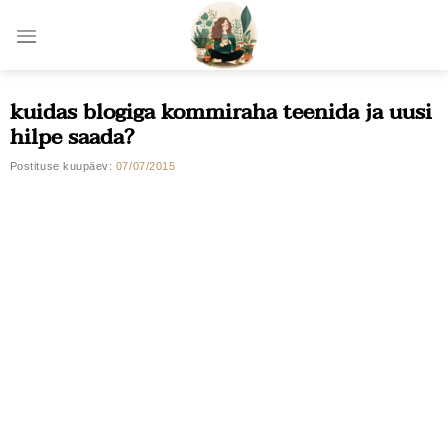
Skip
to
content
kuidas blogiga kommiraha teenida ja uusi
hilpe saada?
Postituse kuupäev:
07/07/2015