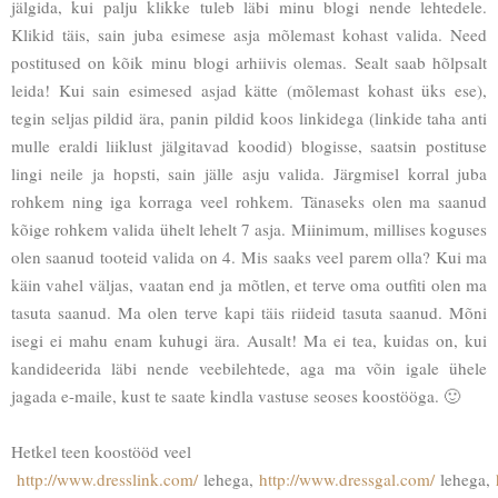
jälgida, kui palju klikke tuleb läbi minu blogi nende lehtedele.
Klikid täis, sain juba esimese asja mõlemast kohast valida. Need
postitused on kõik minu blogi arhiivis olemas. Sealt saab hõlpsalt
leida! Kui sain esimesed asjad kätte (mõlemast kohast üks ese),
tegin seljas pildid ära, panin pildid koos linkidega (linkide taha anti
mulle eraldi liiklust jälgitavad koodid) blogisse, saatsin postituse
lingi neile ja hopsti, sain jälle asju valida. Järgmisel korral juba
rohkem ning iga korraga veel rohkem. Tänaseks olen ma saanud
kõige rohkem valida ühelt lehelt 7 asja. Miinimum, millises koguses
olen saanud tooteid valida on 4. Mis saaks veel parem olla? Kui ma
käin vahel väljas, vaatan end ja mõtlen, et terve oma outfiti olen ma
tasuta saanud. Ma olen terve kapi täis riideid tasuta saanud. Mõni
isegi ei mahu enam kuhugi ära. Ausalt! Ma ei tea, kuidas on, kui
kandideerida läbi nende veebilehtede, aga ma võin igale ühele
jagada e-maile, kust te saate kindla vastuse seoses koostööga. 🙂
Hetkel teen koostööd veel
http://www.dresslink.com/
lehega,
http://www.dressgal.com/
lehega,