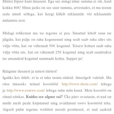
Märtsi lõpust kuni tänaseni. Ega see mingi ulme summa ei ole, kuid
kokku 80€! Minu jaoks on see suur summa, arvestades, et ma teenin
seda ainult sellega, kui keegi klikib reklaamile või reklaamide
näitamise eest.
Midagi rohkemat ma ise tegema ei pea. Smartad lehelt saan ise
jälgida, kui palju on raha kogunenud ning sealt saab raha alles siis
välja võtta, kui on vähemalt 50€ kogutud. Teisest kohast saab raha
välja võtta siis, kui on vähemalt 25€ kogutud ning sealt saadetakse
ise aruandeid kogutud summade kohta. Supper ju!
Räägime ilusatest ja uutest riietest!
Igaüks kes ütleb, et ta ei taha tasuta riideid, ilmselgelt valetab. Ma
olen tänaseks teinud koostööd
http://www.shein.com/
lehega
ja
http://www.romwe.com/
lehega mitu mitu kuud. Meie koostöö on
Kuidas see alguse sai?
olnud edukas.
Üks päev avastasin, et nad on
mulle meili peale kirjutanud ning avaldanud soovi koostööd teha.
Algselt pidin tegema wishlisti moodi postitused, et nad saaksid