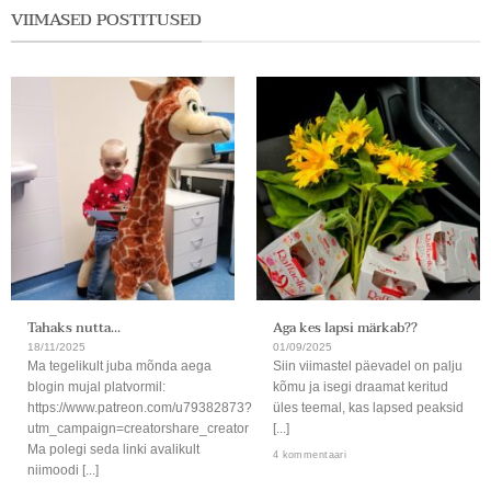
VIIMASED POSTITUSED
Tahaks nutta…
Aga kes lapsi märkab??
18/11/2025
01/09/2025
Ma tegelikult juba mõnda aega
Siin viimastel päevadel on palju
blogin mujal platvormil:
kõmu ja isegi draamat keritud
https://www.patreon.com/u79382873?
üles teemal, kas lapsed peaksid
utm_campaign=creatorshare_creator
[...]
Ma polegi seda linki avalikult
4 kommentaari
niimoodi [...]