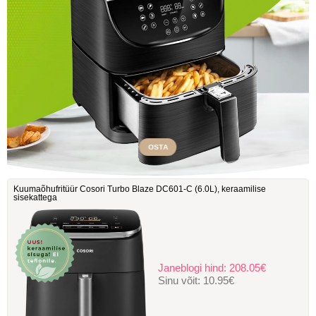
OSTA
Kuumaõhufritüür Cosori Turbo Blaze DC601-C ‎(6.0L), keraamilise
sisekattega
Janeblogi hind:
208.05€
Sinu võit:
10.95€