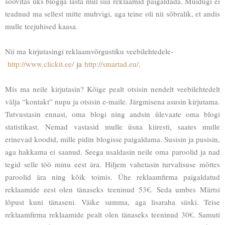
soovitas üks blogija lasta mul siia reklaamid paigaldada. Muidugi ei
teadnud ma sellest mitte muhvigi, aga teine oli nii sõbralik, et andis
mulle teejuhised kaasa.
Nii ma
kirjutasingi reklaamvõrgustiku veebilehtedele-
http://www.clickit.ee/
ja
http://smartad.eu/
.
Mis ma neile kirjutasin? Kõige pealt otsisin nendelt veebilehtedelt
välja “kontakt” nupu ja otsisin e-maile. Järgmisena asusin kirjutama.
Tutvustasin ennast, oma blogi ning andsin ülevaate oma blogi
statistikast. Nemad vastasid mulle üsna kiiresti, saates mulle
erinevad koodid, mille pidin blogisse paigaldama. Susisin ja pusisin,
aga hakkama ei saanud. Seega usaldasin neile oma paroolid ja nad
tegid selle töö minu eest ära. Hiljem vahetasin turvalisuse mõttes
paroolid ära ning kõik toimis. Ühe reklaamfirma paigaldatud
reklaamide eest olen tänaseks teeninud 53€. Seda umbes Märtsi
lõpust kuni tänaseni. Väike summa, aga lisaraha siiski. Teise
reklaamfirma reklaamide pealt olen tänaseks teeninud 30€. Samuti