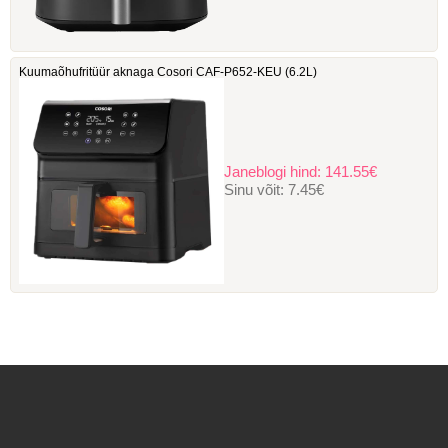
Kuumaõhufritüür aknaga Cosori ‎CAF-P652-KEU (6.2L)
Janeblogi hind:
141.55€
Sinu võit:
7.45€