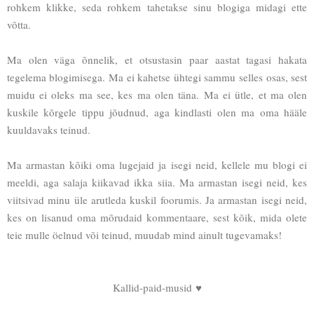
rohkem klikke, seda rohkem tahetakse sinu blogiga midagi ette
võtta.
Ma olen väga õnnelik, et otsustasin paar aastat tagasi hakata
tegelema blogimisega. Ma ei kahetse ühtegi sammu selles osas, sest
muidu ei oleks ma see, kes ma olen täna. Ma ei ütle, et ma olen
kuskile kõrgele tippu jõudnud, aga kindlasti olen ma oma hääle
kuuldavaks teinud.
Ma armastan kõiki oma lugejaid ja isegi neid, kellele mu blogi ei
meeldi, aga salaja kiikavad ikka siia. Ma armastan isegi neid, kes
viitsivad minu üle arutleda kuskil foorumis. Ja armastan isegi neid,
kes on lisanud oma mõrudaid kommentaare, sest kõik, mida olete
teie mulle öelnud või teinud, muudab mind ainult tugevamaks!
Kallid-paid-musid ♥