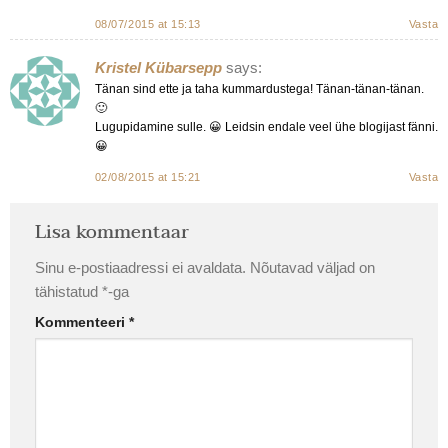
08/07/2015 at 15:13
Vasta
Kristel Kübarsepp
says:
Tänan sind ette ja taha kummardustega! Tänan-tänan-tänan.
🙂
Lugupidamine sulle. 😀 Leidsin endale veel ühe blogijast fänni.
😀
02/08/2015 at 15:21
Vasta
Lisa kommentaar
Sinu e-postiaadressi ei avaldata.
Nõutavad väljad on
tähistatud
*
-ga
Kommenteeri
*