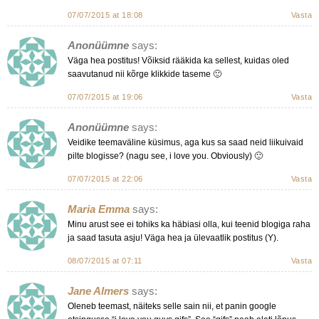
07/07/2015 at 18:08
Vasta
Anonüümne
says:
Väga hea postitus! Võiksid rääkida ka sellest, kuidas oled
saavutanud nii kõrge klikkide taseme 🙂
07/07/2015 at 19:06
Vasta
Anonüümne
says:
Veidike teemaväline küsimus, aga kus sa saad neid liikuivaid
pilte blogisse? (nagu see, i love you. Obviously) 🙂
07/07/2015 at 22:06
Vasta
Maria Emma
says:
Minu arust see ei tohiks ka häbiasi olla, kui teenid blogiga raha
ja saad tasuta asju! Väga hea ja ülevaatlik postitus (Y).
08/07/2015 at 07:11
Vasta
Jane Almers
says:
Oleneb teemast, näiteks selle sain nii, et panin google