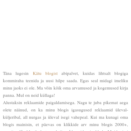
Täna lugesin
Kätu blogist
abipalvet, kuidas lihtsalt blogiga
kommiraha teenida ja uusi hilpe saada. Egas seal midagi imeliku
minu jaoks ei ole. Ma võin kõik oma arvamused ja kogemused kirja
panna. Mul on neid küllaga!
Alustaksin reklaamide paigaldamisega. Nagu te juba pikemat aega
olete näinud, on ka minu blogis igasugused reklaamid üleval-
küljeribal, all nurgas ja üleval isegi vahepeal. Kui ma kunagi oma
blogis mainisin, et päevas on klikkide arv minu blogis 2000+,