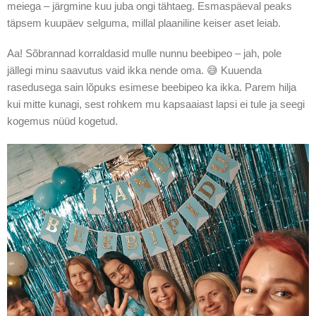
meiega – järgmine kuu juba ongi tähtaeg. Esmaspäeval peaks
täpsem kuupäev selguma, millal plaaniline keiser aset leiab.
Aa! Sõbrannad korraldasid mulle nunnu beebipeo – jah, pole
jällegi minu saavutus vaid ikka nende oma. 😅 Kuuenda
rasedusega sain lõpuks esimese beebipeo ka ikka. Parem hilja
kui mitte kunagi, sest rohkem mu kapsaaiast lapsi ei tule ja seegi
kogemus nüüd kogetud.