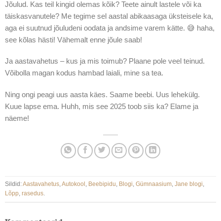
Jõulud. Kas teil kingid olemas kõik? Teete ainult lastele või ka
täiskasvanutele? Me tegime sel aastal abikaasaga üksteisele ka,
aga ei suutnud jõuludeni oodata ja andsime varem kätte. 😅 haha,
see kõlas hästi! Vähemalt enne jõule saab!
Ja aastavahetus – kus ja mis toimub? Plaane pole veel teinud.
Võibolla magan kodus hambad laiali, mine sa tea.
Ning ongi peagi uus aasta käes. Saame beebi. Uus lehekülg.
Kuue lapse ema. Huhh, mis see 2025 toob siis ka? Elame ja
näeme!
Sildid:
Aastavahetus
,
Autokool
,
Beebipidu
,
Blogi
,
Gümnaasium
,
Jane blogi
,
Lõpp
,
rasedus
.