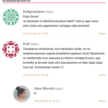
Kommentaarid
Indigoaalane
says:
Palju õnne!!
Ja ülesloetu on tõelist tunnustust väärt!! Tubli ja äge naine
oled, kiida end sagedamini, kuhjaga välja teenitud!
12/12/2024 at 15:53
Vasta
Kati
says:
Tänapäeva ühiskonnas, kus edukultus ruulib, on nii
südantsoojendav lugeda tavalistest asjadest. Kooli lõpetamine
on kahtlemata suur saavutus ja oluline verstapost elus, aga
õnnelike ja tervete laste üles kasvatamine on ikka väga-väga
suur asi. Kummardan maani 🙂
12/12/2024 at 16:18
Vasta
Jane Merela
says:
🫶
15/12/2024 at 21:33
Vasta