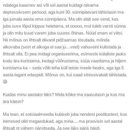
ndatega kaasnev asi või sel aastal kuidagi niisama
depressiivsem periood, aga kuni 30. sünnipäevani tähistasin ma
iga jumala aasta oma sünnipäeva. Ma olin alati see vend, kes
juba suve lõpul kippus heietama, et ooooo, mul tuleb varsti sünna
ja olin mitu kuud varem juba suures õhinas. Nüüd enam ei viitsi.
Nii mõnus on lihtsalt diivanil pidžaamas lösutada, mõnda
alkovaba (sest et alkoga ei saa ju…veel) vahuveini kulistada ja
lihtsalt olla. Ei pea midagi organiseerima, esimeste külaliste jaoks
kodu ära koristama, kedagi võõrustama, süüa vaaritama ja hiljem
koristama ka – seda võib teha küll teiste meele heaks, aga iga 5
aasta tagant edaspidi. Mõnus on, kui saad stressivabalt tähistada.
😅
Kuidas minu aastake läks? Mida kõike ma saavutasin ja kus ma
ära käisin?
Ma tean, et sotsiaalmeedia kubiseb juba nendest postitustest, kus
inimesed olid megaedukad, aga mina… ma proovisin sel aastal
lihtsalt nt vähem närvitseda. Ja see läks päris hästi.