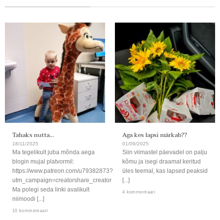
Tahaks nutta…
Aga kes lapsi märkab??
18/11/2025
01/09/2025
Ma tegelikult juba mõnda aega
Siin viimastel päevadel on palju
blogin mujal platvormil:
kõmu ja isegi draamat keritud
https://www.patreon.com/u79382873?
üles teemal, kas lapsed peaksid
utm_campaign=creatorshare_creator
[...]
Ma polegi seda linki avalikult
4 kommentaari
niimoodi [...]
10 kommentaari