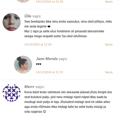
15/12/2024 at 21:32
Vasta
Ülle
says:
See beebipidu ikka sinu enda saavutus, sina oled põhjus, miks
me seda tegime ❤️
Mul 1 laps ja selle elus hoidmine oli piisavalt stressirohke
seega mega respekt sulle! Sa oled ülivõimas
13/12/2024 at 12:03
Vasta
Jane Merela
says:
♥️♥️♥️
15/12/2024 at 21:32
Vasta
Merrr
says:
Kuna käsil kodu vahetuse siis seeaasta jäävad jõulu kingid ära
sest kulutusi palju ,pisi neiu midagi nipet näpet ikka saab,ta
muidugi veel palju ei taju Jõuludest midagi sest nii väike alles
aga enda rõõmuks ikka midagi talle ka selle kodu müügi ja
ostu saginas 😊