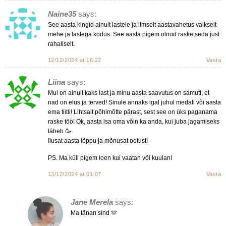
Naine35
says:
See aasta kingid ainult lastele ja ilmselt aastavahetus vaikselt
mehe ja lastega kodus. See aasta pigem olnud raske,seda just
rahaliselt.
12/12/2024 at 16:22
Vasta
Liina
says:
Mul on ainult kaks last ja minu aasta saavutus on samuti, et
nad on elus ja terved! Sinule annaks igal juhul medali või aasta
ema tiitli! Lihtsalt põhimõtte pärast, sest see on üks paganama
raske töö! Ok, aasta isa oma võin ka anda, kui juba jagamiseks
läheb 🥳
Ilusat aasta lõppu ja mõnusat ootust!
PS. Ma küll pigem loen kui vaatan või kuulan!
13/12/2024 at 01:07
Vasta
Jane Merela
says:
Ma tänan sind 🫶