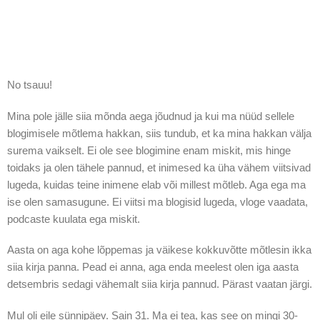
No tsauu!
Mina pole jälle siia mõnda aega jõudnud ja kui ma nüüd sellele
blogimisele mõtlema hakkan, siis tundub, et ka mina hakkan välja
surema vaikselt. Ei ole see blogimine enam miskit, mis hinge
toidaks ja olen tähele pannud, et inimesed ka üha vähem viitsivad
lugeda, kuidas teine inimene elab või millest mõtleb. Aga ega ma
ise olen samasugune. Ei viitsi ma blogisid lugeda, vloge vaadata,
podcaste kuulata ega miskit.
Aasta on aga kohe lõppemas ja väikese kokkuvõtte mõtlesin ikka
siia kirja panna. Pead ei anna, aga enda meelest olen iga aasta
detsembris sedagi vähemalt siia kirja pannud. Pärast vaatan järgi.
Mul oli eile sünnipäev. Sain 31. Ma ei tea, kas see on mingi 30-