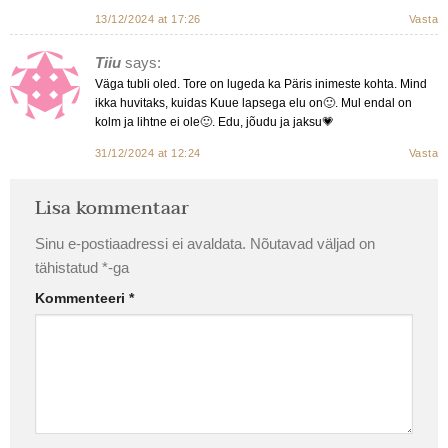
13/12/2024 at 17:26
Vasta
Tiiu
says:
Väga tubli oled. Tore on lugeda ka Päris inimeste kohta. Mind
ikka huvitaks, kuidas Kuue lapsega elu on🙂. Mul endal on
kolm ja lihtne ei ole🙂. Edu, jõudu ja jaksu💗
31/12/2024 at 12:24
Vasta
Lisa kommentaar
Sinu e-postiaadressi ei avaldata.
Nõutavad väljad on
tähistatud
*
-ga
Kommenteeri
*