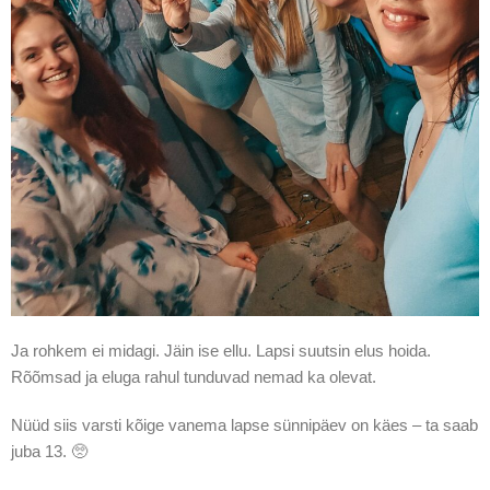
Ja rohkem ei midagi. Jäin ise ellu. Lapsi suutsin elus hoida.
Rõõmsad ja eluga rahul tunduvad nemad ka olevat.
Nüüd siis varsti kõige vanema lapse sünnipäev on käes – ta saab
juba 13. 🥺