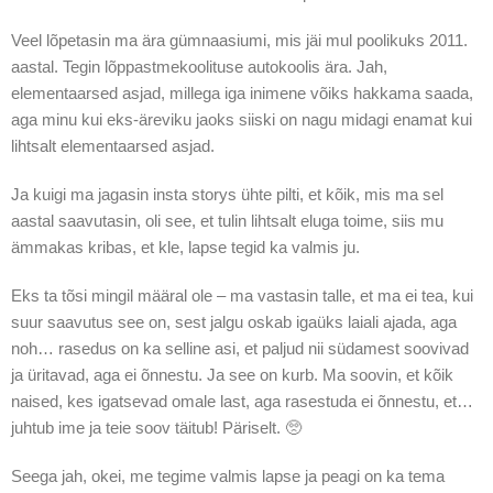
Veel lõpetasin ma ära gümnaasiumi, mis jäi mul poolikuks 2011.
aastal. Tegin lõppastmekoolituse autokoolis ära. Jah,
elementaarsed asjad, millega iga inimene võiks hakkama saada,
aga minu kui eks-äreviku jaoks siiski on nagu midagi enamat kui
lihtsalt elementaarsed asjad.
Ja kuigi ma jagasin insta storys ühte pilti, et kõik, mis ma sel
aastal saavutasin, oli see, et tulin lihtsalt eluga toime, siis mu
ämmakas kribas, et kle, lapse tegid ka valmis ju.
Eks ta tõsi mingil määral ole – ma vastasin talle, et ma ei tea, kui
suur saavutus see on, sest jalgu oskab igaüks laiali ajada, aga
noh… rasedus on ka selline asi, et paljud nii südamest soovivad
ja üritavad, aga ei õnnestu. Ja see on kurb. Ma soovin, et kõik
naised, kes igatsevad omale last, aga rasestuda ei õnnestu, et…
juhtub ime ja teie soov täitub! Päriselt. 🥺
Seega jah, okei, me tegime valmis lapse ja peagi on ka tema