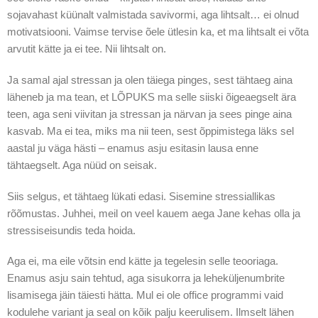
sojavahast küünalt valmistada savivormi, aga lihtsalt… ei olnud
motivatsiooni. Vaimse tervise õele ütlesin ka, et ma lihtsalt ei võta
arvutit kätte ja ei tee. Nii lihtsalt on.
Ja samal ajal stressan ja olen täiega pinges, sest tähtaeg aina
läheneb ja ma tean, et LÕPUKS ma selle siiski õigeaegselt ära
teen, aga seni viivitan ja stressan ja närvan ja sees pinge aina
kasvab. Ma ei tea, miks ma nii teen, sest õppimistega läks sel
aastal ju väga hästi – enamus asju esitasin lausa enne
tähtaegselt. Aga nüüd on seisak.
Siis selgus, et tähtaeg lükati edasi. Sisemine stressiallikas
rõõmustas. Juhhei, meil on veel kauem aega Jane kehas olla ja
stressiseisundis teda hoida.
Aga ei, ma eile võtsin end kätte ja tegelesin selle teooriaga.
Enamus asju sain tehtud, aga sisukorra ja leheküljenumbrite
lisamisega jäin täiesti hätta. Mul ei ole office programmi vaid
kodulehe variant ja seal on kõik palju keerulisem. Ilmselt lähen