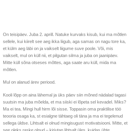
On teisipäev. Juba 2. aprill. Natuke kurvaks kisub, kui ma mõtlen
sellele, kui kiirelt see aeg ikka liigub, aga samas on nagu tore ka,
et külm aeg läbi on ja vaikselt liigume suve poole. Või, mis
vaikselt, mul on küll nii, et pilgutan silma ja juba on jaanipäev.
Mitte küll sõna otseses mõttes, aga saate aru küll, mida ma
mõtlen.
Mul on alanud ärev periood.
Kooli lõpp on aina lähemal ja üks päev siin mõned nädalad tagasi
suutsin ma juba mõelda, et ma siiski ei lõpeta sel kevadel. Miks?
Ma ei tea. Mingi hull hirm lõi sisse. Toppasin oma praktilise töö
teooria osaga ka, st esialgne tähtaeg oli täna ja ma ei tegelenud
sellega üldse. Lihtsalt ei olnud mingisugust motivatsiooni. Mitte, et
see oleks raske olnud – kirjutan lihtsalt üles, kuidas ühte