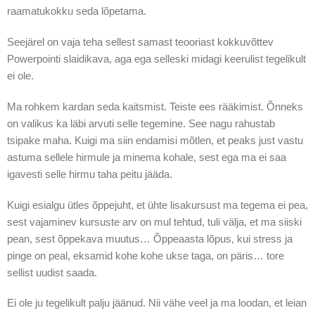
raamatukokku seda lõpetama.
Seejärel on vaja teha sellest samast teooriast kokkuvõttev
Powerpointi slaidikava, aga ega selleski midagi keerulist tegelikult
ei ole.
Ma rohkem kardan seda kaitsmist. Teiste ees rääkimist. Õnneks
on valikus ka läbi arvuti selle tegemine. See nagu rahustab
tsipake maha. Kuigi ma siin endamisi mõtlen, et peaks just vastu
astuma sellele hirmule ja minema kohale, sest ega ma ei saa
igavesti selle hirmu taha peitu jääda.
Kuigi esialgu ütles õppejuht, et ühte lisakursust ma tegema ei pea,
sest vajaminev kursuste arv on mul tehtud, tuli välja, et ma siiski
pean, sest õppekava muutus… Õppeaasta lõpus, kui stress ja
pinge on peal, eksamid kohe kohe ukse taga, on päris… tore
sellist uudist saada.
Ei ole ju tegelikult palju jäänud. Nii vähe veel ja ma loodan, et leian