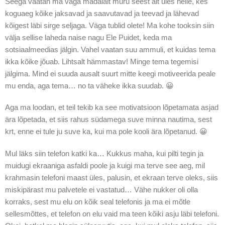
Seega vaatan ma väga madalalt muru seest alt üles neile, kes
koguaeg kõike jaksavad ja saavutavad ja teevad ja lähevad
kõigest läbi sirge seljaga. Väga tublid olete! Ma kohe tooksin siin
välja sellise laheda naise nagu Ele Puidet, keda ma
sotsiaalmeedias jälgin. Vahel vaatan suu ammuli, et kuidas tema
ikka kõike jõuab. Lihtsalt hämmastav! Minge tema tegemisi
jälgima. Mind ei suuda ausalt suurt mitte keegi motiveerida peale
mu enda, aga tema… no ta väheke ikka suudab. 😀
Aga ma loodan, et teil tekib ka see motivatsioon lõpetamata asjad
ära lõpetada, et siis rahus südamega suve minna nautima, sest
krt, enne ei tule ju suve ka, kui ma pole kooli ära lõpetanud. 😀
Mul läks siin telefon katki ka… Kukkus maha, kui pilti tegin ja
muidugi ekraaniga asfaldi poole ja kuigi ma terve see aeg, mil
krahmasin telefoni maast üles, palusin, et ekraan terve oleks, siis
miskipärast mu palvetele ei vastatud… Vähe nukker oli olla
korraks, sest mu elu on kõik seal telefonis ja ma ei mõtle
sellesmõttes, et telefon on elu vaid ma teen kõiki asju läbi telefoni.