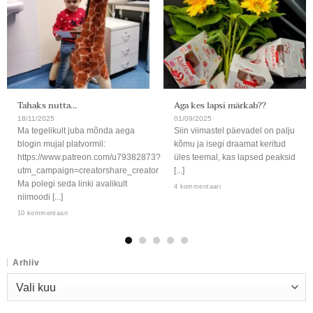
Tahaks nutta…
Aga kes lapsi märkab??
18/11/2025
01/09/2025
Ma tegelikult juba mõnda aega
Siin viimastel päevadel on palju
blogin mujal platvormil:
kõmu ja isegi draamat keritud
https://www.patreon.com/u79382873?
üles teemal, kas lapsed peaksid
utm_campaign=creatorshare_creator
[...]
Ma polegi seda linki avalikult
4 kommentaari
niimoodi [...]
10 kommentaari
Arhiiv
Arhiiv