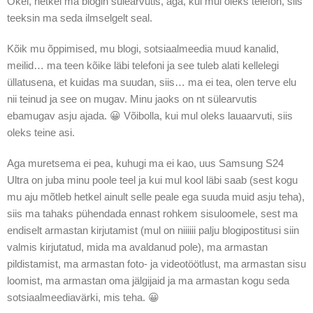
Okei, hetkel ma blogin sülearvutis, aga, kui mul oleks telefon, siis
teeksin ma seda ilmselgelt seal.
Kõik mu õppimised, mu blogi, sotsiaalmeedia muud kanalid,
meilid… ma teen kõike läbi telefoni ja see tuleb alati kellelegi
üllatusena, et kuidas ma suudan, siis… ma ei tea, olen terve elu
nii teinud ja see on mugav. Minu jaoks on nt sülearvutis
ebamugav asju ajada. 😀 Võibolla, kui mul oleks lauaarvuti, siis
oleks teine asi.
Aga muretsema ei pea, kuhugi ma ei kao, uus Samsung S24
Ultra on juba minu poole teel ja kui mul kool läbi saab (sest kogu
mu aju mõtleb hetkel ainult selle peale ega suuda muid asju teha),
siis ma tahaks pühendada ennast rohkem sisuloomele, sest ma
endiselt armastan kirjutamist (mul on niiiiii palju blogipostitusi siin
valmis kirjutatud, mida ma avaldanud pole), ma armastan
pildistamist, ma armastan foto- ja videotöötlust, ma armastan sisu
loomist, ma armastan oma jälgijaid ja ma armastan kogu seda
sotsiaalmeediavärki, mis teha. 😀