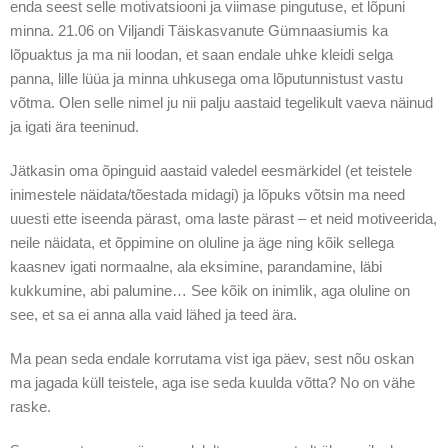
enda seest selle motivatsiooni ja viimase pingutuse, et lõpuni
minna. 21.06 on Viljandi Täiskasvanute Gümnaasiumis ka
lõpuaktus ja ma nii loodan, et saan endale uhke kleidi selga
panna, lille lüüa ja minna uhkusega oma lõputunnistust vastu
võtma. Olen selle nimel ju nii palju aastaid tegelikult vaeva näinud
ja igati ära teeninud.
Jätkasin oma õpinguid aastaid valedel eesmärkidel (et teistele
inimestele näidata/tõestada midagi) ja lõpuks võtsin ma need
uuesti ette iseenda pärast, oma laste pärast – et neid motiveerida,
neile näidata, et õppimine on oluline ja äge ning kõik sellega
kaasnev igati normaalne, ala eksimine, parandamine, läbi
kukkumine, abi palumine… See kõik on inimlik, aga oluline on
see, et sa ei anna alla vaid lähed ja teed ära.
Ma pean seda endale korrutama vist iga päev, sest nõu oskan
ma jagada küll teistele, aga ise seda kuulda võtta? No on vähe
raske.