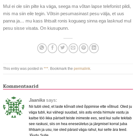
Mul ei ole siin pilte ka väga, seega ma võtan lapse telefonist pildi,
mis ma siin eile tegin. Võtsin pesumasinast pesu välja, et uus
panna ja… mu kass lihtsalt ronis koguaeg sinna ega lasknud mul
pesu sisse visata. On kiusupunn.
This entry was posted in
***
. Bookmark the
permalink
.
Kommentaarid
Jaanika
says:
Nii tubli oled, et laste kõrvalt oled õppimise ette võtnud. Oled ju
väga tubli, kui vähegi suudad, siis astu enda hirmule vastu ja
kaitse töö ikka päriselt teiste inimeste ees, sest kui sulle tekitab
see raskusi, siis on hea eneseületus ja järgmisel korral juba
lihtsam ja usu, ise oled pärast väga rahul, kui selle ära teed.
Jõudu Sulle.