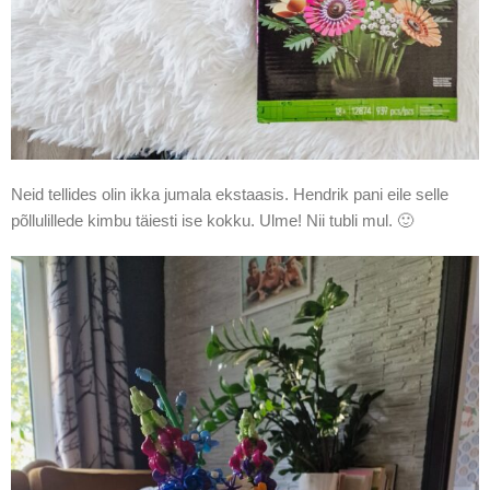
Neid tellides olin ikka jumala ekstaasis. Hendrik pani eile selle
põllulillede kimbu täiesti ise kokku. Ulme! Nii tubli mul. 🙂