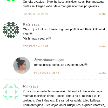
Õnneks avastasin õigel hetkel,et miskit on suus. Hammastega
tirides sai kergelt kätte. Meie mänguasi lendas prügikasti ?
06/09/2023 at 21:27
Vasta
Kats
says:
Ohoo…just kinkisin tütrele originaal põlllulilled. Pildilt küll vahrt
pole 🙂
Mis hinnaga seal oli?
07/09/2023 at 10:01
Vasta
Jane Almers
says:
Temus üks komplekt oli 18€, teine 22€ 🙂
10/09/2023 at 23:46
Vasta
Riin
says:
Kui sa instas seda Temu mainisid, läksin ka kohe vaatama ja
muidugi tellisin ka kohe ? Hetkel vaid 4 asja. Tellisin 4.09 ja
teel juba. Varsti jõuavad. Ei saanud ka valida, tuleb Itellaga.
Ostukorvis juba uued asjad ootel. Kusjuures, alguses vaatasin,