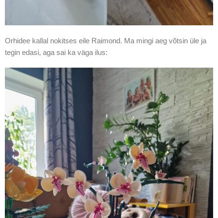
Orhidee kallal nokitses eile Raimond. Ma mingi aeg võtsin üle ja
tegin edasi, aga sai ka väga ilus: