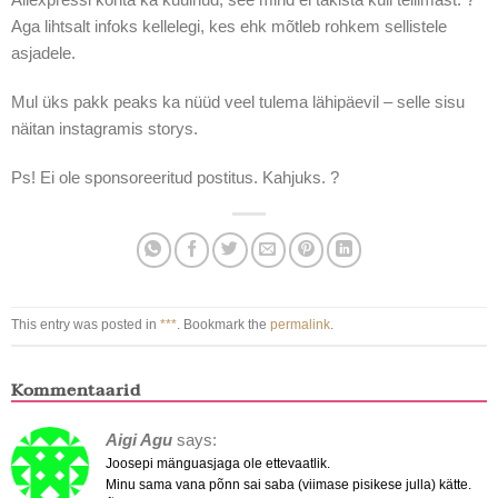
Aga lihtsalt infoks kellelegi, kes ehk mõtleb rohkem sellistele
asjadele.
Mul üks pakk peaks ka nüüd veel tulema lähipäevil – selle sisu
näitan instagramis storys.
Ps! Ei ole sponsoreeritud postitus. Kahjuks. ?
This entry was posted in
***
. Bookmark the
permalink
.
Kommentaarid
Aigi Agu
says:
Joosepi mänguasjaga ole ettevaatlik.
Minu sama vana põnn sai saba (viimase pisikese julla) kätte.