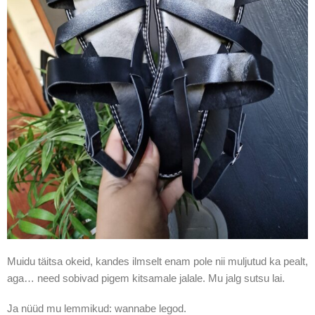
Muidu täitsa okeid, kandes ilmselt enam pole nii muljutud ka pealt,
aga… need sobivad pigem kitsamale jalale. Mu jalg sutsu lai.
Ja nüüd mu lemmikud: wannabe legod.