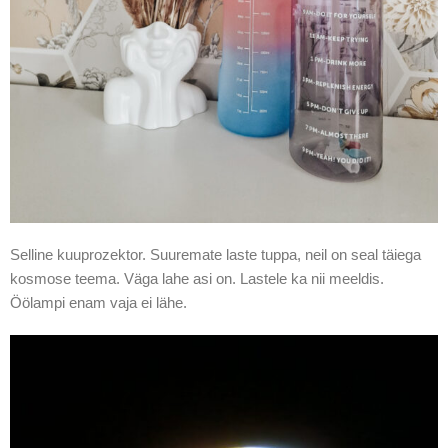
Selline kuuprozektor. Suuremate laste tuppa, neil on seal täiega
kosmose teema. Väga lahe asi on. Lastele ka nii meeldis.
Öölampi enam vaja ei lähe.