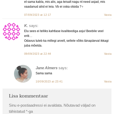
et sama kabla, mis alis, aga teisalt nagu nt need asjad, mis
vaadanud alist ei leia. Vb ei oska otsida ?‍♀️
07/09/2023 at 12:17
Vasta
K.
says:
Elu sees ei telliks kahtlase kvaliteediga asju! Beebile veel
eriti…
Odavus tuleb ka millegi arvelt, sellele võiks tänapäeval ikkagi
juba mõelda.
09/09/2023 at 22:44
Vasta
Jane Almers
says:
Sama sama
10/09/2023 at 23:41
Vasta
Lisa kommentaar
Sinu e-postiaadressi ei avaldata.
Nõutavad väljad on
tähistatud
*
-ga