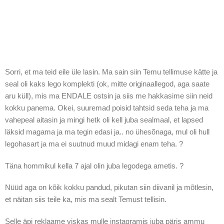
Sorri, et ma teid eile üle lasin. Ma sain siin Temu tellimuse kätte ja
seal oli kaks lego komplekti (ok, mitte originaallegod, aga saate
aru küll), mis ma ENDALE ostsin ja siis me hakkasime siin neid
kokku panema. Okei, suuremad poisid tahtsid seda teha ja ma
vahepeal aitasin ja mingi hetk oli kell juba sealmaal, et lapsed
läksid magama ja ma tegin edasi ja.. no ühesõnaga, mul oli hull
legohasart ja ma ei suutnud muud midagi enam teha. ?
Täna hommikul kella 7 ajal olin juba legodega ametis. ?
Nüüd aga on kõik kokku pandud, pikutan siin diivanil ja mõtlesin,
et näitan siis teile ka, mis ma sealt Temust tellisin.
Selle äpi reklaame viskas mulle instagramis juba päris ammu