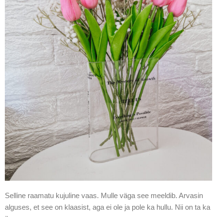
Selline raamatu kujuline vaas. Mulle väga see meeldib. Arvasin
alguses, et see on klaasist, aga ei ole ja pole ka hullu. Nii on ta ka