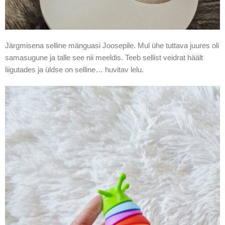
Järgmisena selline mänguasi Joosepile. Mul ühe tuttava juures oli
samasugune ja talle see nii meeldis. Teeb sellist veidrat häält
liigutades ja üldse on selline… huvitav lelu.