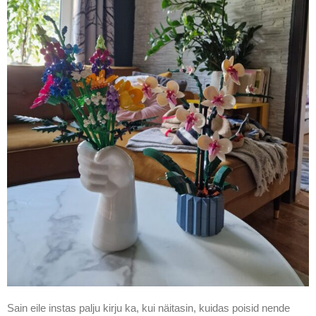
Sain eile instas palju kirju ka, kui näitasin, kuidas poisid nende