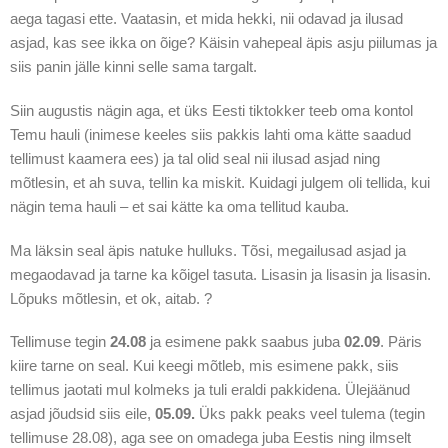
aega tagasi ette. Vaatasin, et mida hekki, nii odavad ja ilusad
asjad, kas see ikka on õige? Käisin vahepeal äpis asju piilumas ja
siis panin jälle kinni selle sama targalt.
Siin augustis nägin aga, et üks Eesti tiktokker teeb oma kontol
Temu hauli (inimese keeles siis pakkis lahti oma kätte saadud
tellimust kaamera ees) ja tal olid seal nii ilusad asjad ning
mõtlesin, et ah suva, tellin ka miskit. Kuidagi julgem oli tellida, kui
nägin tema hauli – et sai kätte ka oma tellitud kauba.
Ma läksin seal äpis natuke hulluks. Tõsi, megailusad asjad ja
megaodavad ja tarne ka kõigel tasuta. Lisasin ja lisasin ja lisasin.
Lõpuks mõtlesin, et ok, aitab. ?
Tellimuse tegin
24.08
ja esimene pakk saabus juba
02.09
. Päris
kiire tarne on seal. Kui keegi mõtleb, mis esimene pakk, siis
tellimus jaotati mul kolmeks ja tuli eraldi pakkidena. Ülejäänud
asjad jõudsid siis eile,
05.09.
Üks pakk peaks veel tulema (tegin
tellimuse 28.08), aga see on omadega juba Eestis ning ilmselt