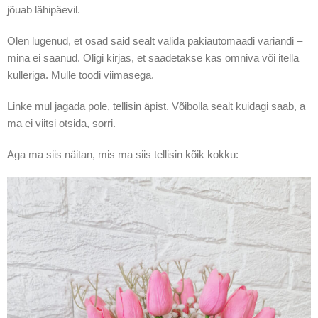
jõuab lähipäevil.
Olen lugenud, et osad said sealt valida pakiautomaadi variandi –
mina ei saanud. Oligi kirjas, et saadetakse kas omniva või itella
kulleriga. Mulle toodi viimasega.
Linke mul jagada pole, tellisin äpist. Võibolla sealt kuidagi saab, a
ma ei viitsi otsida, sorri.
Aga ma siis näitan, mis ma siis tellisin kõik kokku: