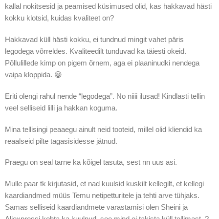
kallal nokitsesid ja peamised küsimused olid, kas hakkavad hästi
kokku klotsid, kuidas kvaliteet on?
Hakkavad küll hästi kokku, ei tundnud mingit vahet päris
legodega võrreldes. Kvaliteedilt tunduvad ka täiesti okeid.
Põllulillede kimp on pigem õrnem, aga ei plaaninudki nendega
vaipa kloppida. 😀
Eriti olengi rahul nende “legodega”. No niiii ilusad! Kindlasti tellin
veel selliseid lilli ja hakkan koguma.
Mina tellisingi peaaegu ainult neid tooteid, millel olid kliendid ka
reaalseid pilte tagasisidesse jätnud.
Praegu on seal tarne ka kõigel tasuta, sest nn uus asi.
Mulle paar tk kirjutasid, et nad kuulsid kuskilt kellegilt, et kellegi
kaardiandmed müüs Temu netipetturitele ja tehti arve tühjaks.
Samas selliseid kaardiandmete varastamisi olen Sheini ja
Aliexpressi kohta ka kuulnud, see mind ei takista küll tellimast. ?