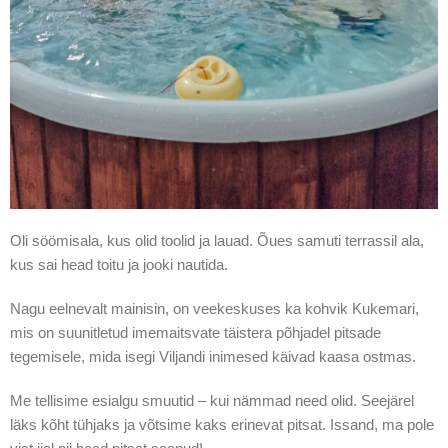
Oli söömisala, kus olid toolid ja lauad. Õues samuti terrassil ala,
kus sai head toitu ja jooki nautida.
Nagu eelnevalt mainisin, on veekeskuses ka kohvik Kukemari,
mis on suunitletud imemaitsvate täistera põhjadel pitsade
tegemisele, mida isegi Viljandi inimesed käivad kaasa ostmas.
Me tellisime esialgu smuutid – kui nämmad need olid. Seejärel
läks kõht tühjaks ja võtsime kaks erinevat pitsat. Issand, ma pole