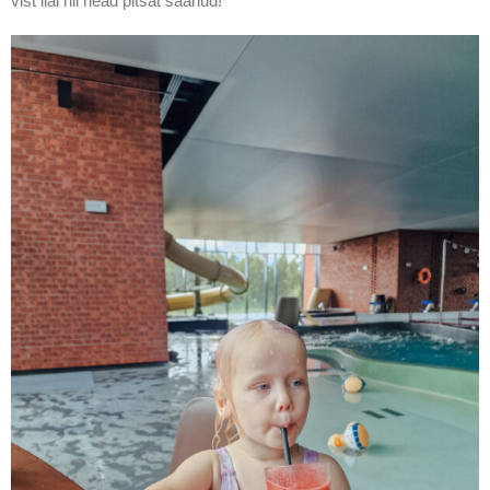
vist iial nii head pitsat saanud!