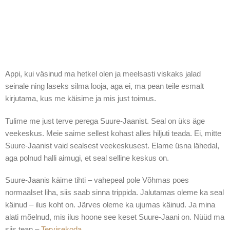
Appi, kui väsinud ma hetkel olen ja meelsasti viskaks jalad
seinale ning laseks silma looja, aga ei, ma pean teile esmalt
kirjutama, kus me käisime ja mis just toimus.
Tulime me just terve perega Suure-Jaanist. Seal on üks äge
veekeskus. Meie saime sellest kohast alles hiljuti teada. Ei, mitte
Suure-Jaanist vaid sealsest veekeskusest. Elame üsna lähedal,
aga polnud halli aimugi, et seal selline keskus on.
Suure-Jaanis käime tihti – vahepeal pole Võhmas poes
normaalset liha, siis saab sinna trippida. Jalutamas oleme ka seal
käinud – ilus koht on. Järves oleme ka ujumas käinud. Ja mina
alati mõelnud, mis ilus hoone see keset Suure-Jaani on. Nüüd ma
siis tean –
Tervisekoda.