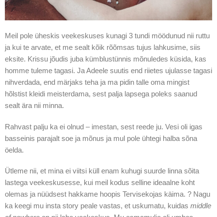
Meil pole üheskis veekeskuses kunagi 3 tundi möödunud nii ruttu
ja kui te arvate, et me sealt kõik rõõmsas tujus lahkusime, siis
eksite. Krissu jõudis juba kümblustünnis mõnuledes küsida, kas
homme tuleme tagasi. Ja Adeele suutis end riietes ujulasse tagasi
nihverdada, end märjaks teha ja ma pidin talle oma mingist
hõlstist kleidi meisterdama, sest palja lapsega poleks saanud
sealt ära nii minna.
Rahvast palju ka ei olnud – imestan, sest reede ju. Vesi oli igas
basseinis parajalt soe ja mõnus ja mul pole ühtegi halba sõna
öelda.
Ütleme nii, et mina ei viitsi küll enam kuhugi suurde linna sõita
lastega veekeskusesse, kui meil kodus selline ideaalne koht
olemas ja nüüdsest hakkame hoopis Tervisekojas käima. ? Nagu
ka keegi mu insta story peale vastas, et uskumatu, kuidas
middle