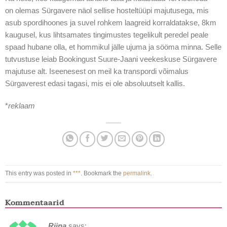
on olemas Sürgavere näol sellise hosteltüüpi majutusega, mis
asub spordihoones ja suvel rohkem laagreid korraldatakse, 8km
kaugusel, kus lihtsamates tingimustes tegelikult peredel peale
spaad hubane olla, et hommikul jälle ujuma ja sööma minna. Selle
tutvustuse leiab Bookingust Suure-Jaani veekeskuse Sürgavere
majutuse alt. Iseenesest on meil ka transpordi võimalus
Sürgaverest edasi tagasi, mis ei ole absoluutselt kallis.
*
reklaam
This entry was posted in
***
. Bookmark the
permalink
.
Kommentaarid
Riina
says: