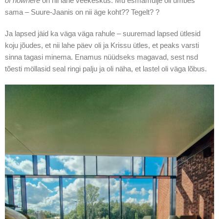
of nowhere
on nii lahe veekeskus. Mu esmamulje oli umbes
sama – Suure-Jaanis on nii äge koht?? Tegelt? ?
Ja lapsed jäid ka väga väga rahule – suuremad lapsed ütlesid
koju jõudes, et nii lahe päev oli ja Krissu ütles, et peaks varsti
sinna tagasi minema. Enamus nüüdseks magavad, sest nsd
tõesti möllasid seal ringi palju ja oli näha, et lastel oli väga lõbus.