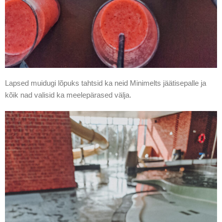
Lapsed muidugi lõpuks tahtsid ka neid Minimelts jäätisepalle ja
kõik nad valisid ka meelepärased välja.