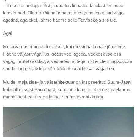
– ilmselt ei midagi erilist ja suurtes linnades kindlasti on need
lahedamad. Oleme käinud üsna mitmes ja no, on olnud väga
ägedad, aga okei, lähme kaeme selle Tervisekoja siis üle.
Aga!
Mu arvamus muutus totaalselt, kui me sinna kohale jõudsime.
Hoone väljast väga ilus, seest veel ägeda, veekeskuse osa
vägagi muljetavaldav, arvestades, et tegemist ei ole mingisuguse
suurlinnaga, kohvik ja kõik kõik on seal lihtsalt väga hea.
Muide, maja sise- ja välisarhitektuur on inspireeritud Suure-Jaani
külje all olevast Soomaast, kuhu on ideaalne nt enne spaelamust
minna, sest valikus on lausa 7 erinevat matkarada.