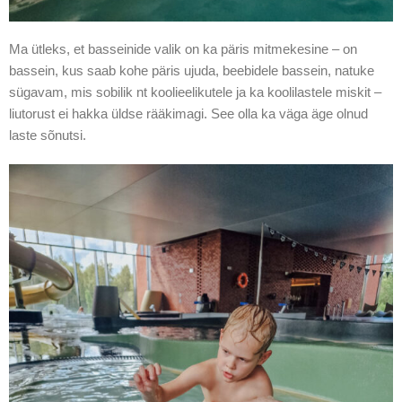
Ma ütleks, et basseinide valik on ka päris mitmekesine – on
bassein, kus saab kohe päris ujuda, beebidele bassein, natuke
sügavam, mis sobilik nt koolieelikutele ja ka koolilastele miskit –
liutorust ei hakka üldse rääkimagi. See olla ka väga äge olnud
laste sõnutsi.