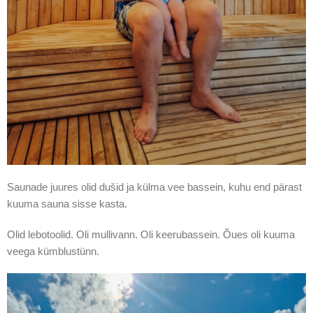
Saunade juures olid dušid ja külma vee bassein, kuhu end pärast
kuuma sauna sisse kasta.
Olid lebotoolid. Oli mullivann. Oli keerubassein. Õues oli kuuma
veega kümblustünn.