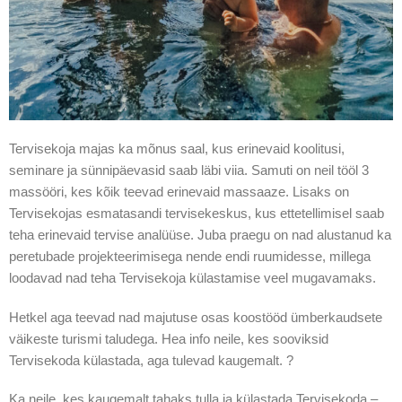
Tervisekoja majas ka mõnus saal, kus erinevaid koolitusi,
seminare ja sünnipäevasid saab läbi viia. Samuti on neil tööl 3
massööri, kes kõik teevad erinevaid massaaze. Lisaks on
Tervisekojas esmatasandi tervisekeskus, kus ettetellimisel saab
teha erinevaid tervise analüüse. Juba praegu on nad alustanud ka
peretubade projekteerimisega nende endi ruumidesse, millega
loodavad nad teha Tervisekoja külastamise veel mugavamaks.
Hetkel aga teevad nad majutuse osas koostööd ümberkaudsete
väikeste turismi taludega. Hea info neile, kes sooviksid
Tervisekoda külastada, aga tulevad kaugemalt. ?
Ka neile, kes kaugemalt tahaks tulla ja külastada Tervisekoda –