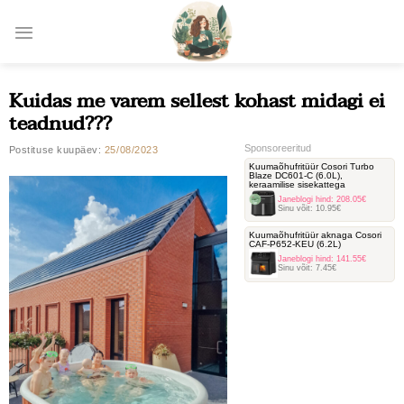
Skip
to
content
Kuidas me varem sellest kohast midagi ei
teadnud???
Sponsoreeritud
Postituse kuupäev:
25/08/2023
Kuumaõhufritüür Cosori Turbo
Blaze DC601-C ‎(6.0L),
keraamilise sisekattega
Janeblogi hind:
208.05€
Sinu võit:
10.95€
Kuumaõhufritüür aknaga Cosori
‎CAF-P652-KEU (6.2L)
Janeblogi hind:
141.55€
Sinu võit:
7.45€