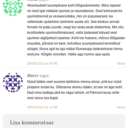
Absoluutselt suurepärane koht lõõgastumiseks. Minu lapsed
on seal igal nädalal ujumas ja saunatamas. Seal toimuvad ka
ujumistrennid ja vesiaeroobika, mis on populaarsed, ka
väikelaste ujutamine (eelmine aasta oli). See keskus annab
linnale nii palju juurde, isegi kui seda peab doteerima. Mis siis,
koolilastele ujumisvõimalused, valla lasteaiad käivad seal
ujumise algõpetust saamas. Koht ise hubane, mõnus lõõgastav
muusika, põrand on kare, kohvikus suurepärased tervislikud
söögid, lõuna ajal ka iga nädal lõunasupp taskukohase hinna
eest jne. Kõigile soovitan. Väike aga nunnu spa-ujula.
26/08/2023 at 05:48
Vasta
Merrr
says:
Nüüd tekkis veel suurem tahtmine minna sinna ,eriti kui nüüd
pisipere endal ka. Sõbranna ammu rääkis ,et see nii äge koht .
Nad oma lastega jäid ka väga rahule ,et Pärnust lausa selle
reisi sinna ära tegid.
26/08/2023 at 14:08
Vasta
Lisa kommentaar