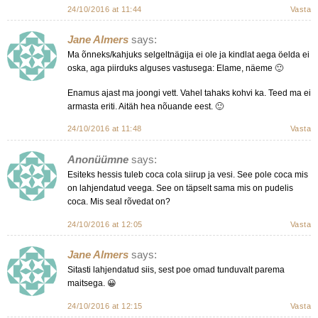
24/10/2016 at 11:44
Vasta
Jane Almers
says:
Ma õnneks/kahjuks selgeltnägija ei ole ja kindlat aega öelda ei
oska, aga piirduks alguses vastusega: Elame, näeme 🙂
Enamus ajast ma joongi vett. Vahel tahaks kohvi ka. Teed ma ei
armasta eriti. Aitäh hea nõuande eest. 🙂
24/10/2016 at 11:48
Vasta
Anonüümne
says:
Esiteks hessis tuleb coca cola siirup ja vesi. See pole coca mis
on lahjendatud veega. See on täpselt sama mis on pudelis
coca. Mis seal rõvedat on?
24/10/2016 at 12:05
Vasta
Jane Almers
says:
Sitasti lahjendatud siis, sest poe omad tunduvalt parema
maitsega. 😀
24/10/2016 at 12:15
Vasta