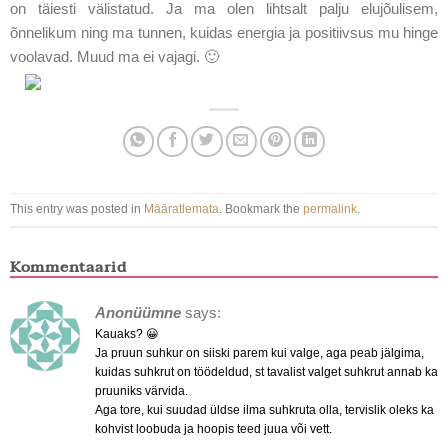
on täiesti välistatud. Ja ma olen lihtsalt palju elujõulisem,
õnnelikum ning ma tunnen, kuidas energia ja positiivsus mu hinge
voolavad. Muud ma ei vajagi. 🙂
This entry was posted in
Määratlemata
. Bookmark the
permalink
.
Kommentaarid
Anonüümne
says:
Kauaks? 😀
Ja pruun suhkur on siiski parem kui valge, aga peab jälgima,
kuidas suhkrut on töödeldud, st tavalist valget suhkrut annab ka
pruuniks värvida.
Aga tore, kui suudad üldse ilma suhkruta olla, tervislik oleks ka
kohvist loobuda ja hoopis teed juua või vett.