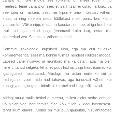
variant ja mulle mõjus see rohkem. Ulmeliselt rõve, minu
meelest. Teine variant on see, et sa lihtsalt ei ostagi ja kõik. Ja
see juba on raskem, sest me kipume oma mõistust vähem
kuulama ning rohkem seda häälekest meie peas, kes käsib
vastupidist. Väike nipp, mida ma kasutan, on see, et iga kord, kui
mul tuleb gaseeritud joogi (enamasti koka isu), ostan ma
gaseeritud vett. See aitab. Vähemalt mind.
Kommid, šokolaadid, küpsised. Noh, ega ma eriti ei oska
kommenteerida, sest ma kõnnin tuimalt nendest riiulitest mööda.
Lapsed vahel nuiavad ja mõnikord ma ka ostan, aga ma olen
neile üritanud selgeks teha, et puuviljad on palju kasulikumad kui
igasugused maiustused. Muidugi ma ostan neile kommi ja
midaiganes veel, mida nad tahavad, aga tunduvalt vähem kui
kunagi ja mingisugusel inimlikul kombel nad isegi mõistavad.
Midagi muud mulle hetkel ei meenu, millest oleks raske loobuda
või vajab veel harjutamist. See kõik tuleb kuidagi iseenesest-
tervislikum eluviis. Kodus on mul puuviljauputus, nisujahutooted