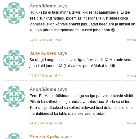
Anonüümne
says:
Hulluks ka ei tasu minna tervislikkuse tagaajamisega. Ei tee
see tl suhkrut midagi, pigem asi nt siidris ja just selles coca
joomises, siidri kõrvale snäkid jms. Jätad need ära ja ilmselt on
kuu aja pärast märgatavad muutused juba näha 🙂
24/10/2016 at 13:45
Vasta
Jane Almers
says:
Sa räägid nagu ma kulistaks iga päev siidrit. 😀 Ma pole seda
juba kuid joonud 😀 (kui v.a üks pudel Mokai siidrit)
24/10/2016 at 15:21
Vasta
Anonüümne
says:
Eem. Ei. Ma ei rääkinud nii nagu sa iga päev kulistaksid siidrit.
Piisab ka sellest, kui iga nädalavahetus juua. Seda sa ei tee.
Tore siis ju. Saaksid sa sellest pidevast best defence is offense
mentaliteedist ka lahti, siis oleks veel toredam.
24/10/2016 at 16:14
Vasta
Preeria Kyylik
says: