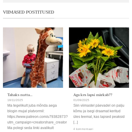
VIIMASED POSTITUSED
Tahaks nutta…
Aga kes lapsi märkab??
18/11/2025
01/09/2025
Ma tegelikult juba mõnda aega
Siin viimastel päevadel on palju
blogin mujal platvormil:
kõmu ja isegi draamat keritud
https://www.patreon.com/u79382873?
üles teemal, kas lapsed peaksid
utm_campaign=creatorshare_creator
[...]
Ma polegi seda linki avalikult
4 kommentaari