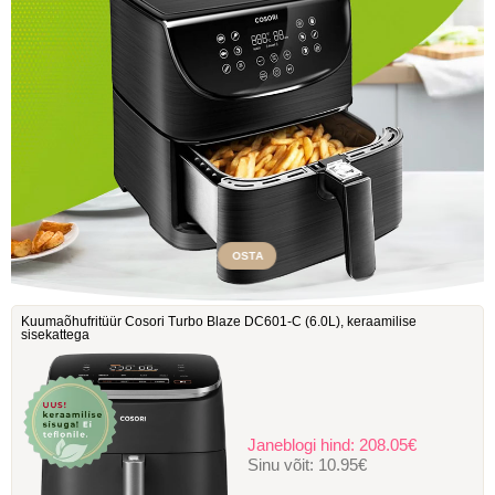
OSTA
Kuumaõhufritüür Cosori Turbo Blaze DC601-C ‎(6.0L), keraamilise
sisekattega
Janeblogi hind:
208.05€
Sinu võit:
10.95€