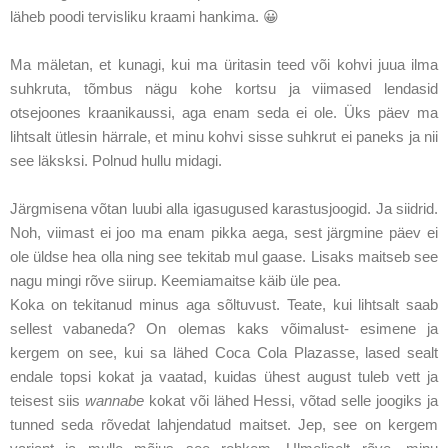
läheb poodi tervisliku kraami hankima. 😀
Ma mäletan, et kunagi, kui ma üritasin teed või kohvi juua ilma
suhkruta, tõmbus nägu kohe kortsu ja viimased lendasid
otsejoones kraanikaussi, aga enam seda ei ole. Üks päev ma
lihtsalt ütlesin härrale, et minu kohvi sisse suhkrut ei paneks ja nii
see läksksi. Polnud hullu midagi.
Järgmisena võtan luubi alla igasugused karastusjoogid. Ja siidrid.
Noh, viimast ei joo ma enam pikka aega, sest järgmine päev ei
ole üldse hea olla ning see tekitab mul gaase. Lisaks maitseb see
nagu mingi rõve siirup. Keemiamaitse käib üle pea.
Koka on tekitanud minus aga sõltuvust. Teate, kui lihtsalt saab
sellest vabaneda? On olemas kaks võimalust- esimene ja
kergem on see, kui sa lähed Coca Cola Plazasse, lased sealt
endale topsi kokat ja vaatad, kuidas ühest august tuleb vett ja
teisest siis
wannabe
kokat või lähed Hessi, võtad selle joogiks ja
tunned seda rõvedat lahjendatud maitset. Jep, see on kergem