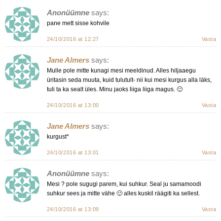
Anonüümne
says:
pane mett sisse kohvile
24/10/2016 at 12:27
Vasta
Jane Almers
says:
Mulle pole mitte kunagi mesi meeldinud. Alles hiljaaegu
üritasin seda muuta, kuid tulutult- nii kui mesi kurgus alla läks,
tuli ta ka sealt üles. Minu jaoks liiga liiga magus. 🙂
24/10/2016 at 13:00
Vasta
Jane Almers
says:
kurgust*
24/10/2016 at 13:01
Vasta
Anonüümne
says:
Mesi ? pole sugugi parem, kui suhkur. Seal ju samamoodi
suhkur sees ja mitte vähe 🙂 alles kuskil räägiti ka sellest.
24/10/2016 at 13:09
Vasta