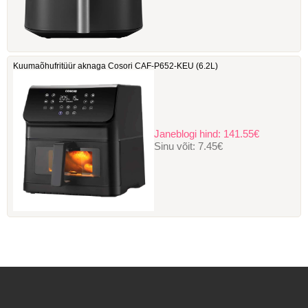
Kuumaõhufritüür aknaga Cosori ‎CAF-P652-KEU (6.2L)
Janeblogi hind:
141.55€
Sinu võit:
7.45€