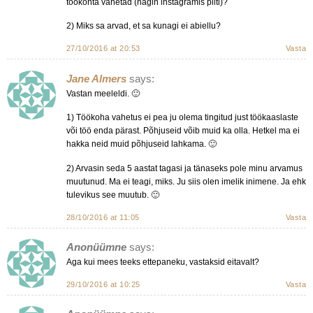
töökohta vahetad (nägin instagramis pilti)?
2) Miks sa arvad, et sa kunagi ei abiellu?
27/10/2016 at 20:53
Vasta
Jane Almers
says:
Vastan meeleldi. 🙂
1) Töökoha vahetus ei pea ju olema tingitud just töökaaslaste
või töö enda pärast. Põhjuseid võib muid ka olla. Hetkel ma ei
hakka neid muid põhjuseid lahkama. 🙂
2) Arvasin seda 5 aastat tagasi ja tänaseks pole minu arvamus
muutunud. Ma ei teagi, miks. Ju siis olen imelik inimene. Ja ehk
tulevikus see muutub. 🙂
28/10/2016 at 11:05
Vasta
Anonüümne
says:
Aga kui mees teeks ettepaneku, vastaksid eitavalt?
29/10/2016 at 10:25
Vasta