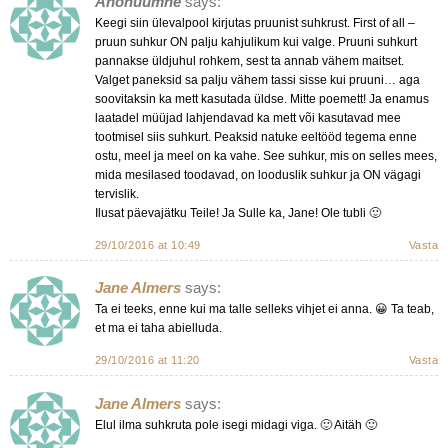
Anonüümne
says:
Keegi siin ülevalpool kirjutas pruunist suhkrust. First of all –
pruun suhkur ON palju kahjulikum kui valge. Pruuni suhkurt
pannakse üldjuhul rohkem, sest ta annab vähem maitset.
Valget paneksid sa palju vähem tassi sisse kui pruuni… aga
soovitaksin ka mett kasutada üldse. Mitte poemett! Ja enamus
laatadel müüjad lahjendavad ka mett või kasutavad mee
tootmisel siis suhkurt. Peaksid natuke eeltööd tegema enne
ostu, meel ja meel on ka vahe. See suhkur, mis on selles mees,
mida mesilased toodavad, on looduslik suhkur ja ON vägagi
tervislik.
Ilusat päevajätku Teile! Ja Sulle ka, Jane! Ole tubli 🙂
29/10/2016 at 10:49
Vasta
Jane Almers
says:
Ta ei teeks, enne kui ma talle selleks vihjet ei anna. 😀 Ta teab,
et ma ei taha abielluda.
29/10/2016 at 11:20
Vasta
Jane Almers
says:
Elul ilma suhkruta pole isegi midagi viga. 🙂 Aitäh 🙂