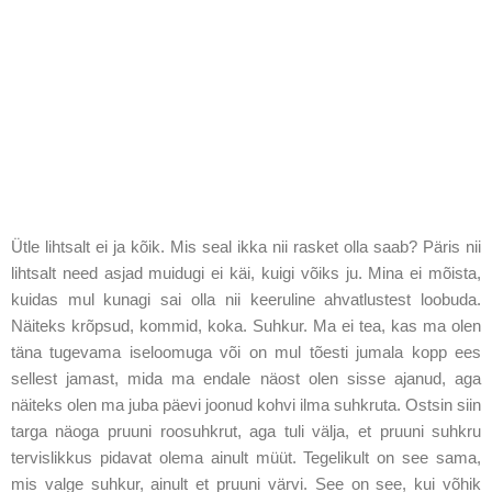
Ütle lihtsalt ei ja kõik. Mis seal ikka nii rasket olla saab? Päris nii
lihtsalt need asjad muidugi ei käi, kuigi võiks ju. Mina ei mõista,
kuidas mul kunagi sai olla nii keeruline ahvatlustest loobuda.
Näiteks krõpsud, kommid, koka. Suhkur. Ma ei tea, kas ma olen
täna tugevama iseloomuga või on mul tõesti jumala kopp ees
sellest jamast, mida ma endale näost olen sisse ajanud, aga
näiteks olen ma juba päevi joonud kohvi ilma suhkruta. Ostsin siin
targa näoga pruuni roosuhkrut, aga tuli välja, et pruuni suhkru
tervislikkus pidavat olema ainult müüt. Tegelikult on see sama,
mis valge suhkur, ainult et pruuni värvi. See on see, kui võhik