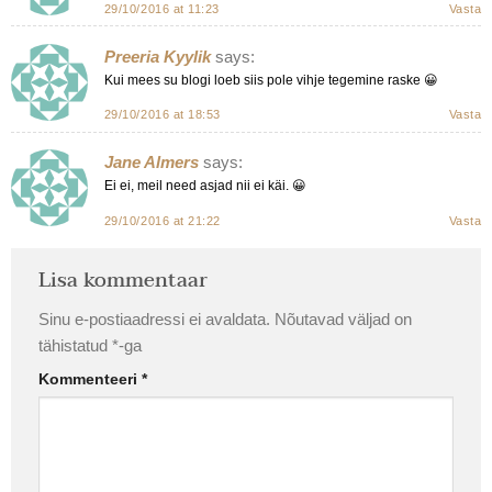
29/10/2016 at 11:23
Vasta
Preeria Kyylik
says:
Kui mees su blogi loeb siis pole vihje tegemine raske 😀
29/10/2016 at 18:53
Vasta
Jane Almers
says:
Ei ei, meil need asjad nii ei käi. 😀
29/10/2016 at 21:22
Vasta
Lisa kommentaar
Sinu e-postiaadressi ei avaldata.
Nõutavad väljad on
tähistatud
*
-ga
Kommenteeri
*