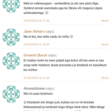
Mett on mitmesugust – sünteetiline ja siis see päris õige.
Suhkrut annab asendada aga ka Stevia või magusa Lippia
suhkrutaimega. 🙂
24/10/2016 at 17:10
Vasta
Jane Almers
says:
Ma ei tea, kas selle vastu on rohtu 🙁
24/10/2016 at 18:54
Vasta
Greenit Barot
says:
Ei maitse mulle ka mesi paljalt aga kohvi või tee sees ei saa
arugi selle maitsest, tasub proovida:) ja kindlasti on kasulikum
kui suhkur
27/10/2016 at 11:33
Vasta
Anonüümne
says:
Mul on paar küsimust.
1) Kirjutasid siin blogis just, kuidas sul on nii toredad
töökaaslased ja tundusid nagu tööga hästi rahul. Miks ikkagi