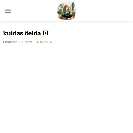
Skip
to
content
kuidas öelda EI
Postituse kuupäev:
24/10/2016