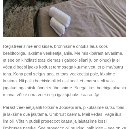
Registreerisime end sisse, bronnisime õhtuks laua koos
beebitooliga, läksime veekeetja jahile. Me miskipärast arvasime,
et see on kindlasti toas olemas (igalpool siiani ju on olnud) ja ei
võtnud beebi jaoks kodust termosega kuuma vett, et piima/putru
teha. Koha peal selgus aga, et toas veekeetjat pole, läksime
küsima. Nii palju beebisid oli tol ajal seal, et enamus oli välja
jagatud, aga siiski õnneks ühe saime. Seega, kes beebiga plaanib
minna, võtke oma veekeetja igaksjuhuks kaasa. 😀
Pärast veekeetjajahti toitsime Joosepi ära, pikutasime sutsu toas
ja läksime õue jalutama. Ümbrust kaema. Meil vedas, väga ilus
ilm oli. Võtsin pudeli proseccot kaasa ja jalutasime lossi
ümbruses natuke. See prosecco oli muidugi halb idee – see on ka