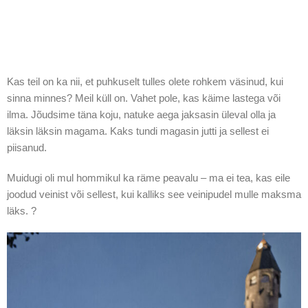
Kas teil on ka nii, et puhkuselt tulles olete rohkem väsinud, kui
sinna minnes? Meil küll on. Vahet pole, kas käime lastega või
ilma. Jõudsime täna koju, natuke aega jaksasin üleval olla ja
läksin läksin magama. Kaks tundi magasin jutti ja sellest ei
piisanud.
Muidugi oli mul hommikul ka räme peavalu – ma ei tea, kas eile
joodud veinist või sellest, kui kalliks see veinipudel mulle maksma
läks. ?