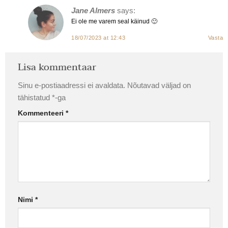
Jane Almers
says:
Ei ole me varem seal käinud 🙂
18/07/2023 at 12:43
Vasta
Lisa kommentaar
Sinu e-postiaadressi ei avaldata.
Nõutavad väljad on
tähistatud
*
-ga
Kommenteeri
*
Nimi
*