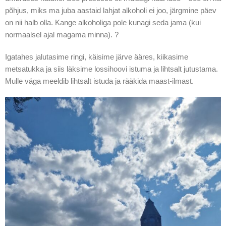
põhjus, miks ma juba aastaid lahjat alkoholi ei joo, järgmine päev
on nii halb olla. Kange alkoholiga pole kunagi seda jama (kui
normaalsel ajal magama minna). ?
Igatahes jalutasime ringi, käisime järve ääres, kiikasime
metsatukka ja siis läksime lossihoovi istuma ja lihtsalt jutustama.
Mulle väga meeldib lihtsalt istuda ja rääkida maast-ilmast.