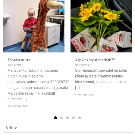
Tahaks nutta…
Aga kes lapsi märkab??
18/11/2025
01/09/2025
Ma tegelikult juba mõnda aega
Siin viimastel päevadel on palju
blogin mujal platvormil:
kõmu ja isegi draamat keritud
https://www.patreon.com/u79382873?
üles teemal, kas lapsed peaksid
utm_campaign=creatorshare_creator
[...]
Ma polegi seda linki avalikult
4 kommentaari
niimoodi [...]
10 kommentaari
Arhiiv