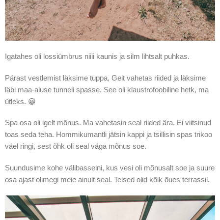
Igatahes oli lossiümbrus niiii kaunis ja silm lihtsalt puhkas.
Pärast vestlemist läksime tuppa, Geit vahetas riided ja läksime
läbi maa-aluse tunneli spasse. See oli klaustrofoobiline hetk, ma
ütleks. 😀
Spa osa oli igelt mõnus. Ma vahetasin seal riided ära. Ei viitsinud
toas seda teha. Hommikumantli jätsin kappi ja tsillisin spas trikoo
väel ringi, sest õhk oli seal väga mõnus soe.
Suundusime kohe välibasseini, kus vesi oli mõnusalt soe ja suure
osa ajast olimegi meie ainult seal. Teised olid kõik õues terrassil.