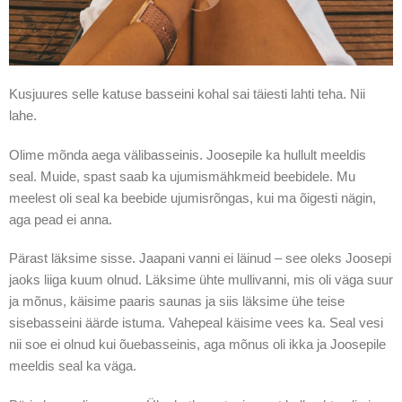
Kusjuures selle katuse basseini kohal sai täiesti lahti teha. Nii
lahe.
Olime mõnda aega välibasseinis. Joosepile ka hullult meeldis
seal. Muide, spast saab ka ujumismähkmeid beebidele. Mu
meelest oli seal ka beebide ujumisrõngas, kui ma õigesti nägin,
aga pead ei anna.
Pärast läksime sisse. Jaapani vanni ei läinud – see oleks Joosepi
jaoks liiga kuum olnud. Läksime ühte mullivanni, mis oli väga suur
ja mõnus, käisime paaris saunas ja siis läksime ühe teise
sisebasseini äärde istuma. Vahepeal käisime vees ka. Seal vesi
nii soe ei olnud kui õuebasseinis, aga mõnus oli ikka ja Joosepile
meeldis seal ka väga.