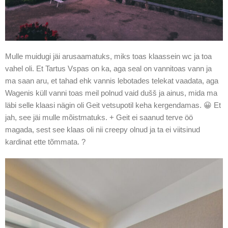
Mulle muidugi jäi arusaamatuks, miks toas klaassein wc ja toa
vahel oli. Et Tartus Vspas on ka, aga seal on vannitoas vann ja
ma saan aru, et tahad ehk vannis lebotades telekat vaadata, aga
Wagenis küll vanni toas meil polnud vaid dušš ja ainus, mida ma
läbi selle klaasi nägin oli Geit vetsupotil keha kergendamas. 😀 Et
jah, see jäi mulle mõistmatuks. + Geit ei saanud terve öö
magada, sest see klaas oli nii creepy olnud ja ta ei viitsinud
kardinat ette tõmmata. ?