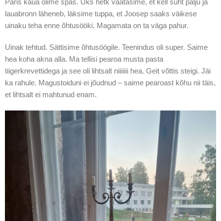
Päris kaua olime spas. Üks hetk vaatasime, et kell suht palju ja
lauabronn läheneb, läksime tuppa, et Joosep saaks väikese
uinaku teha enne õhtusööki. Magamata on ta väga pahur.
Uinak tehtud. Sättisime õhtusöögile. Teenindus oli super. Saime
hea koha akna alla. Ma tellisi pearoa musta pasta
tiigerkrevettidega ja see oli lihtsalt niiiiiii hea. Geit võttis steigi. Jäi
ka rahule. Magustoiduni ei jõudnud – saime pearoast kõhu nii täis,
et lihtsalt ei mahtunud enam.