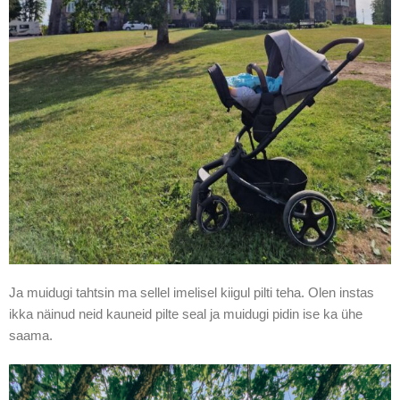
Ja muidugi tahtsin ma sellel imelisel kiigul pilti teha. Olen instas
ikka näinud neid kauneid pilte seal ja muidugi pidin ise ka ühe
saama.