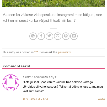
Ma teen ka väikese videopostituse instagrami meie käigust, see
koht on nii seest kui ka väljast lihtsalt niiii ilus. ?
This entry was posted in
***
. Bookmark the
permalink
.
Kommentaarid
Leiki Lehemets
says:
Olete ju seal Spas varem käinud. Kas eelmise korraga
võrreldes oli vahe ka sees? Tol korral ööbisite lossis, aga muu
vast suht sama?
18/07/2023 at 08:42
Vasta