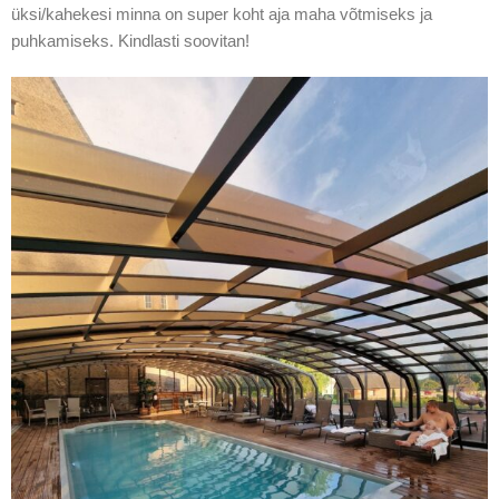
üksi/kahekesi minna on super koht aja maha võtmiseks ja
puhkamiseks. Kindlasti soovitan!