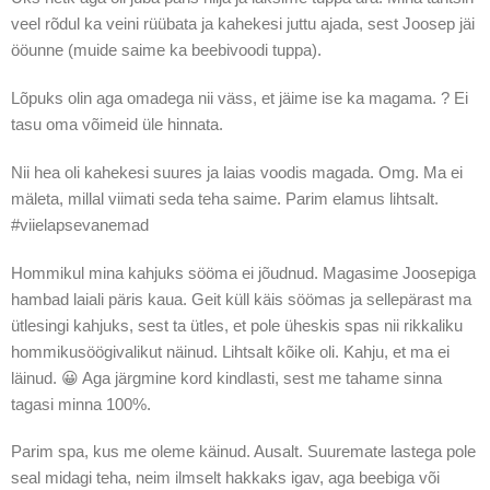
veel rõdul ka veini rüübata ja kahekesi juttu ajada, sest Joosep jäi
ööunne (muide saime ka beebivoodi tuppa).
Lõpuks olin aga omadega nii väss, et jäime ise ka magama. ? Ei
tasu oma võimeid üle hinnata.
Nii hea oli kahekesi suures ja laias voodis magada. Omg. Ma ei
mäleta, millal viimati seda teha saime. Parim elamus lihtsalt.
#viielapsevanemad
Hommikul mina kahjuks sööma ei jõudnud. Magasime Joosepiga
hambad laiali päris kaua. Geit küll käis söömas ja sellepärast ma
ütlesingi kahjuks, sest ta ütles, et pole üheskis spas nii rikkaliku
hommikusöögivalikut näinud. Lihtsalt kõike oli. Kahju, et ma ei
läinud. 😀 Aga järgmine kord kindlasti, sest me tahame sinna
tagasi minna 100%.
Parim spa, kus me oleme käinud. Ausalt. Suuremate lastega pole
seal midagi teha, neim ilmselt hakkaks igav, aga beebiga või