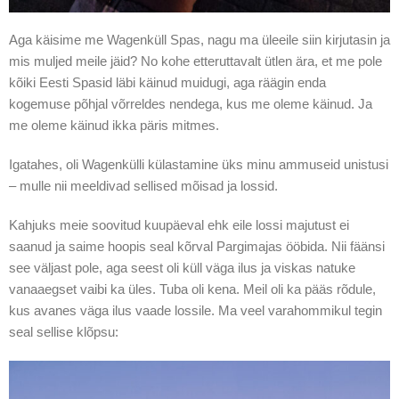
Aga käisime me Wagenküll Spas, nagu ma üleeile siin kirjutasin ja
mis muljed meile jäid? No kohe etteruttavalt ütlen ära, et me pole
kõiki Eesti Spasid läbi käinud muidugi, aga räägin enda
kogemuse põhjal võrreldes nendega, kus me oleme käinud. Ja
me oleme käinud ikka päris mitmes.
Igatahes, oli Wagenkülli külastamine üks minu ammuseid unistusi
– mulle nii meeldivad sellised mõisad ja lossid.
Kahjuks meie soovitud kuupäeval ehk eile lossi majutust ei
saanud ja saime hoopis seal kõrval Pargimajas ööbida. Nii fäänsi
see väljast pole, aga seest oli küll väga ilus ja viskas natuke
vanaaegset vaibi ka üles. Tuba oli kena. Meil oli ka pääs rõdule,
kus avanes väga ilus vaade lossile. Ma veel varahommikul tegin
seal sellise klõpsu: