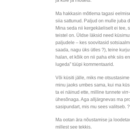
ja kole ja mõttetu.
Ma hakkasin mõtlema tagasi eelmisel
siia sattunud. Paljud on mulle juba 
Mina seda nii kergekäeliselt ei tee, 
teistel on. Üldse läksid need küsimu
paljudele – kes soovitasid sotsiaalm
saada, nagu üks ütles ?), teine kurju
halan, et kõik on nii paha ehk siis e
lugeda” tüüpi kommentaarid.
Või küsiti jälle, miks me otsustasime
minu jaoks umbes sama, kui ma küsin
ta ei näinud ette, milline tunnete vir
ühesõnaga. Aga alljärgnevas ma pro
sasipundart, mis mu sees valitseb. ?
Ma ootan ära nõustamise ja loodetav
millest see tekkis.