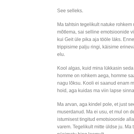
See selleks.
Ma tahtsin tegelikult natuke rohke
mõtlema, sai selline emotsioonide vi
kui Geit üle pika aja tööle läks. E
trippisime palju ringi, käisime erin
elu.
Kool algas, kuid mina lükkasin seda
homme on rohkem aega, homme saan
nagu lõksu. Kooli ei saanud enam min
hoid, aga kuidas ma viin lapse sinn
Ma arvan, aga kindel pole, et just s
muserdanud. Ma ei usu, et mul on de
istumisest tingitud emotsioonide alla
varem. Tegelikult mitte üldse ju. Ma 