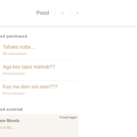
Pood
-
-
ed postitused
Tahaks nutta…
10
kommentaari
Aga kes lapsi märkab??
4
kommentaari
Kas ma olen siis rase???
5
kommentaari
ed arutelud
9 kuud tagasi
ane Merela
s nutta…