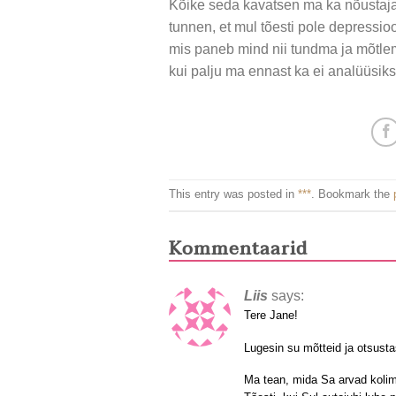
Kõike seda kavatsen ma ka nõustajale
tunnen, et mul tõesti pole depressio
mis paneb mind nii tundma ja mõtle
kui palju ma ennast ka ei analüüsiks,
This entry was posted in
***
. Bookmark the
Kommentaarid
Liis
says:
Tere Jane!
Lugesin su mõtteid ja otsust
Ma tean, mida Sa arvad kolimi