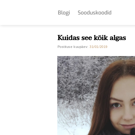
Skip
to
Blogi
Sooduskoodid
content
Kuidas see kõik algas
Postituse kuupäev:
31/01/2019