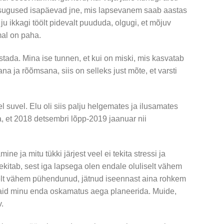
asugused isapäevad jne, mis lapsevanem saab aastas
 ju ikkagi töölt pidevalt puududa, olgugi, et mõjuv
al on paha.
stada. Mina ise tunnen, et kui on miski, mis kasvatab
a ja rõõmsana, siis on selleks just mõte, et varsti
suvel. Elu oli siis palju helgemates ja ilusamates
, et 2018 detsembri lõpp-2019 jaanuar nii
ine ja mitu tükki järjest veel ei tekita stressi ja
ekitab, sest iga lapsega olen endale oluliselt vähem
elt vähem pühendunud, jätnud iseennast aina rohkem
 vaid minu enda oskamatus aega planeerida. Muide,
.