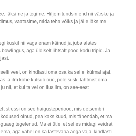
ee, läksime ja tegime. Hiljem tundsin end nii värske ja
üdimus, vaatasime, mida teha võiks ja jälle läksime
legi kuskil nii väga enam käinud ja juba alates
bowlingus, aga üldiselt lihtsalt pood-kodu tripid. Ja
jast.
lli veel, on kindlasti oma osa ka sellel külmal ajal.
as ja ilm kohe kutsub õue, pole siiski tahtmist oma
u nii, et kui talvel on ilus ilm, on see-eest
elt stressi on see haigusteperiood, mis detsembri
 kodused olnud, pea kaks kuud, mis tähendab, et ma
guaeg tegelenud. Ma ei ütle, et selles midagi veidrat
ema, aga vahel on ka lastevaba aega vaja, kindlasti