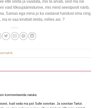
 ette sööta ja vaadata, mis ta arvab, sest ma ise
oni vaid lõksujäämistunne, mis mind seestpoolt närib,
ma. Samas ega mina ju ka vastavat haridust oma ning
 ma ei saa kindlalt öelda, milles asi. ?
permalink
.
asin kommenteerida natuke.
sest, kuid seda ma just Sulle soovitan. Ja soovitan Tartut.