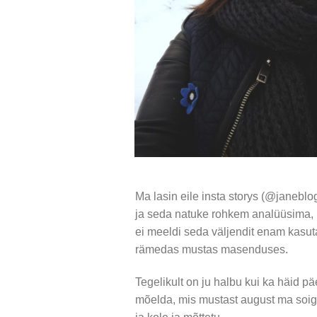
Ma lasin eile insta storys (@janeblo
ja seda natuke rohkem analüüsima, m
ei meeldi seda väljendit enam kasut
rämedas mustas masenduses.
Tegelikult on ju halbu kui ka häid päe
mõelda, mis mustast august ma soigusi