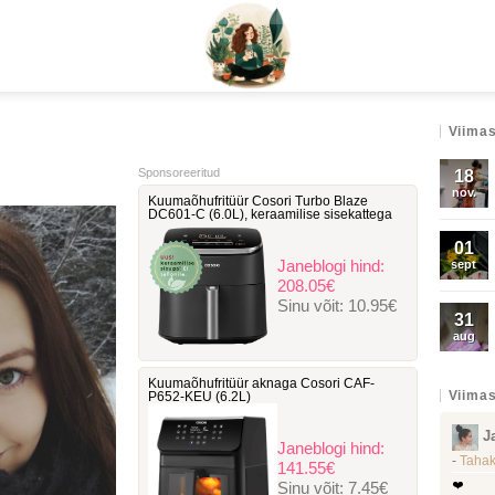
Viimas
Sponsoreeritud
18
nov.
Kuumaõhufritüür Cosori Turbo Blaze
DC601-C ‎(6.0L), keraamilise sisekattega
01
Janeblogi hind:
sept
208.05€
Sinu võit:
10.95€
31
aug
Kuumaõhufritüür aknaga Cosori ‎CAF-
Viimas
P652-KEU (6.2L)
J
Janeblogi hind:
-
Tahak
141.55€
Sinu võit:
7.45€
❤️