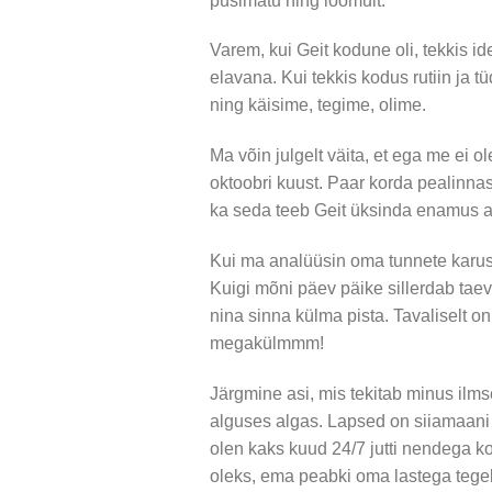
püsimatu hing loomult.
Varem, kui Geit kodune oli, tekkis id
elavana. Kui tekkis kodus rutiin ja t
ning käisime, tegime, olime.
Ma võin julgelt väita, et ega me ei o
oktoobri kuust. Paar korda pealinnas 
ka seda teeb Geit üksinda enamus a
Kui ma analüüsin oma tunnete karusse
Kuigi mõni päev päike sillerdab taev
nina sinna külma pista. Tavaliselt on j
megakülmmm!
Järgmine asi, mis tekitab minus ilms
alguses algas. Lapsed on siiamaani
olen kaks kuud 24/7 jutti nendega ko
oleks, ema peabki oma lastega tegel