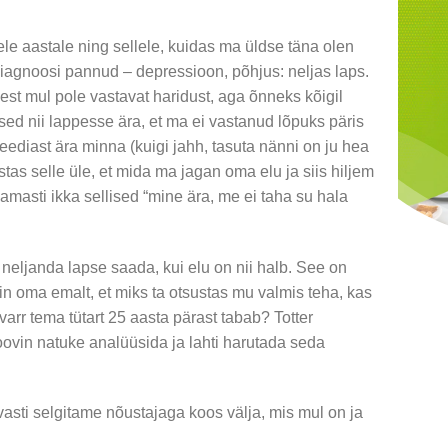
e aastale ning sellele, kuidas ma üldse täna olen
diagnoosi pannud – depressioon, põhjus: neljas laps.
sest mul pole vastavat haridust, aga õnneks kõigil
sed nii lappesse ära, et ma ei vastanud lõpuks päris
eediast ära minna (kuigi jahh, tasuta nänni on ju hea
stas selle üle, et mida ma jagan oma elu ja siis hiljem
namasti ikka sellised “mine ära, me ei taha su hala
 neljanda lapse saada, kui elu on nii halb. See on
 oma emalt, et miks ta otsustas mu valmis teha, kas
r-varr tema tütart 25 aasta pärast tabab? Totter
ovin natuke analüüsida ja lahti harutada seda
asti selgitame nõustajaga koos välja, mis mul on ja