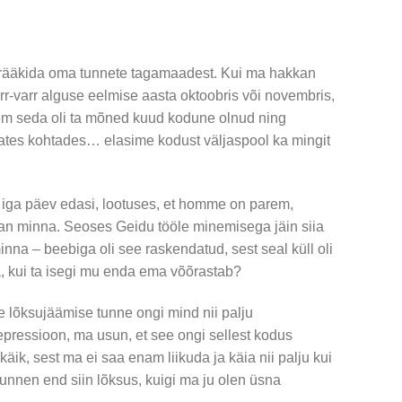
m rääkida oma tunnete tagamaadest. Kui ma hakkan
rr-varr alguse eelmise aasta oktoobris või novembris,
nnem seda oli ta mõned kuud kodune olnud ning
evates kohtades… elasime kodust väljaspool ka mingit
 iga päev edasi, lootuses, et homme on parem,
 minna. Seoses Geidu tööle minemisega jäin siia
na – beebiga oli see raskendatud, sest seal küll oli
a, kui ta isegi mu enda ema võõrastab?
ee lõksujäämise tunne ongi mind nii palju
pressioon, ma usun, et see ongi sellest kodus
käik, sest ma ei saa enam liikuda ja käia nii palju kui
tunnen end siin lõksus, kuigi ma ju olen üsna