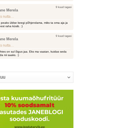
9 kuud tagasi
ane Merela
s nutta…
i peaks üldse keegi põhjendama, miks ta oma aja ja
est raha küsib. :)
9 kuud tagasi
ane Merela
s nutta…
htes on sul õigus jaa. Eks ma vaatan, kuidas seda
da nii saaks. :)