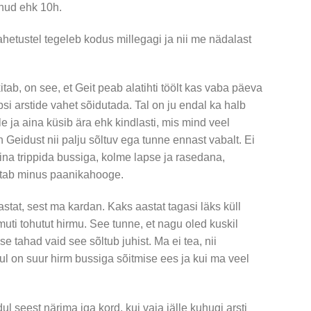
lnud ehk 10h.
ahetustel tegeleb kodus millegagi ja nii me nädalast
kitab, on see, et Geit peab alatihti töölt kas vaba päeva
si arstide vahet sõidutada. Tal on ju endal ka halb
e ja aina küsib ära ehk kindlasti, mis mind veel
en Geidust nii palju sõltuv ega tunne ennast vabalt. Ei
ina trippida bussiga, kolme lapse ja rasedana,
kitab minus paanikahooge.
tat, sest ma kardan. Kaks aastat tagasi läks küll
muti tohutut hirmu. See tunne, et nagu oled kuskil
ise tahad vaid see sõltub juhist. Ma ei tea, nii
 on suur hirm bussiga sõitmise ees ja kui ma veel
ul seest närima iga kord, kui vaja jälle kuhugi arsti