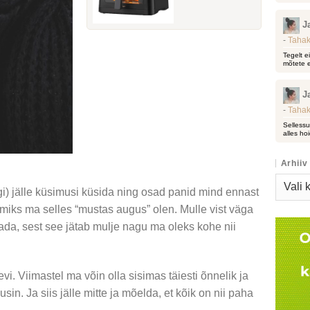
J
-
Tahak
Tegelt e
mõtete e
J
-
Tahak
Sellessu
alles hoi
Arhiiv
Arhiiv
gi) jälle küsimusi küsida ning osad panid mind ennast
iks ma selles “mustas augus” olen. Mulle vist väga
ada, sest see jätab mulje nagu ma oleks kohe nii
vi. Viimastel ma võin olla sisimas täiesti õnnelik ja
n. Ja siis jälle mitte ja mõelda, et kõik on nii paha