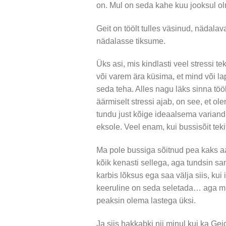
on. Mul on seda kahe kuu jooksul o
Geit on töölt tulles väsinud, nädalav
nädalasse tiksume.
Üks asi, mis kindlasti veel stressi te
või varem ära küsima, et mind või lap
seda teha. Alles nagu läks sinna tööl
äärmiselt stressi ajab, on see, et ol
tundu just kõige ideaalsema variand
eksole. Veel enam, kui bussisõit te
Ma pole bussiga sõitnud pea kaks aas
kõik kenasti sellega, aga tundsin sa
karbis lõksus ega saa välja siis, kui 
keeruline on seda seletada… aga mul
peaksin olema lastega üksi.
Ja siis hakkabki nii minul kui ka Geid