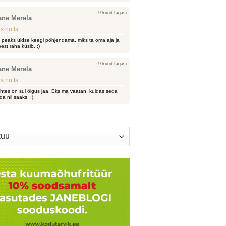
9 kuud tagasi
ane Merela
s nutta…
i peaks üldse keegi põhjendama, miks ta oma aja ja
est raha küsib. :)
9 kuud tagasi
ane Merela
s nutta…
htes on sul õigus jaa. Eks ma vaatan, kuidas seda
da nii saaks. :)