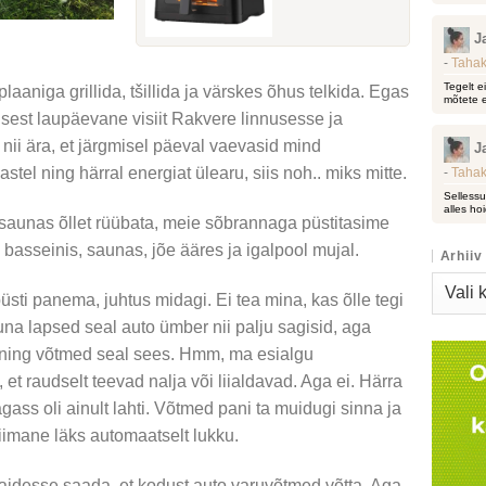
J
-
Tahak
Tegelt e
aaniga grillida, tšillida ja värskes õhus telkida. Egas
mõtete e
, sest laupäevane visiit Rakvere linnusesse ja
ii ära, et järgmisel päeval vaevasid mind
J
astel ning härral energiat ülearu, siis noh.. miks mitte.
-
Tahak
Sellessu
alles hoi
lesaunas õllet rüübata, meie sõbrannaga püstitasime
basseinis, saunas, jõe ääres ja igalpool mujal.
Arhiiv
Arhiiv
üsti panema, juhtus midagi. Ei tea mina, kas õlle tegi
kuna lapsed seal auto ümber nii palju sagisid, aga
s ning võtmed seal sees. Hmm, ma esialgu
et raudselt teevad nalja või liialdavad. Aga ei. Härra
gass oli ainult lahti. Võtmed pani ta muidugi sinna ja
iimane läks automaatselt lukku.
aidesse saada, et kodust auto varuvõtmed võtta. Aga