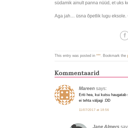
südamik ainult panna nüüd, et uks k
Aga jah… üsna õpetlik lugu eksole. 
This entry was posted in
***
. Bookmark the
Kommentaarid
Mareen
says:
Eriti hea, kui kutsu haugatab 
ei tehta väljagi :DD
11/07/2017 at 18:56
Jane Almers
say