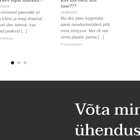
 kes lapsi märkab??
Kas ma olen siis
Ja on
rase???
9/2025
31/08/
 viimastel päevadel on
Läbi. 
31/08/2025
Ma üks päev kogemata
u kõmu ja isegi draamat
Uskum
panin rasedustestidest pildi
tud üles teemal, kas
nämmu
insta storysse. Mul oli see
ed peaksid [...]
kord,
sinna plaanis panna [...]
lendab
mmentaari
5 kommentaari
2 komm
Võta mi
ühendus