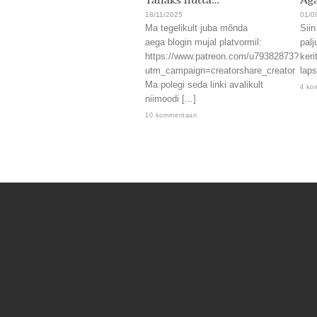
Tahaks nutta…
Aga
18/11/2025
01/0
Ma tegelikult juba mõnda
Siin
aega blogin mujal platvormil:
palj
https://www.patreon.com/u79382873?
keri
utm_campaign=creatorshare_creator
laps
Ma polegi seda linki avalikult
4 ko
niimoodi [...]
10 kommentaari