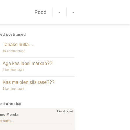
Pood
-
-
ed postitused
Tahaks nutta…
10
kommentaari
Aga kes lapsi märkab??
4
kommentaari
Kas ma olen siis rase???
5
kommentaari
ed arutelud
9 kuud tagasi
ane Merela
s nutta…