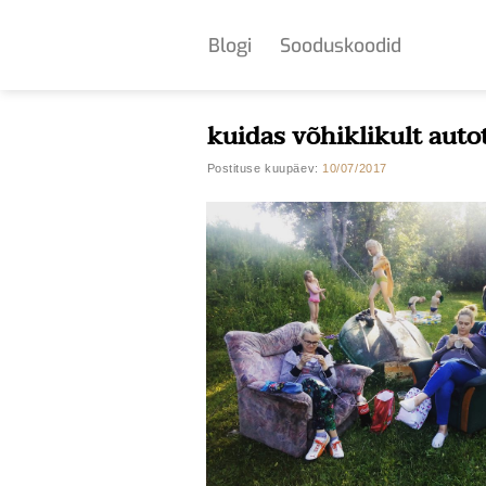
Skip
to
Blogi
Sooduskoodid
content
kuidas võhiklikult auto
Postituse kuupäev:
10/07/2017