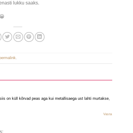
enasti lukku saaks.
😀
permalink
.
siis on küll kõrvad peas aga kui metallisaega ust lahti murtakse,
Vasta
s: