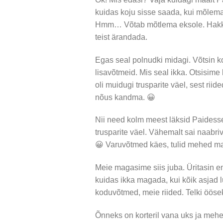
kuidas koju sisse saada, kui mõlema
Hmm… Võtab mõtlema eksole. Hakka
teist ärandada.
Egas seal polnudki midagi. Võtsin ko
lisavõtmeid. Mis seal ikka. Otsisime
oli muidugi trusparite väel, sest riid
nõus kandma. 😀
Nii need kolm meest läksid Paidesse
trusparite väel. Vähemalt sai naabriva
😀 Varuvõtmed käes, tulid mehed maal
Meie magasime siis juba. Üritasin e
kuidas ikka magada, kui kõik asjad 
koduvõtmed, meie riided. Telki öösek
Õnneks on korteril vana uks ja mehe