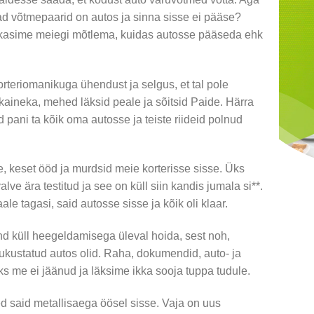
d võtmepaarid on autos ja sinna sisse ei pääse?
sime meiegi mõtlema, kuidas autosse pääseda ehk
rteriomanikuga ühendust ja selgus, et tal pole
 kaineka, mehed läksid peale ja sõitsid Paide. Härra
ed pani ta kõik oma autosse ja teiste riideid polnud
, keset ööd ja murdsid meie korterisse sisse. Üks
lve ära testitud ja see on küll siin kandis jumala si**.
e tagasi, said autosse sisse ja kõik oli klaar.
nd küll heegeldamisega üleval hoida, sest noh,
lukustatud autos olid. Raha, dokumendid, auto- ja
s me ei jäänud ja läksime ikka sooja tuppa tudule.
d said metallisaega öösel sisse. Vaja on uus