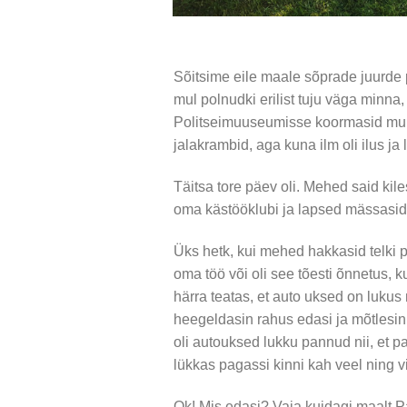
Sõitsime eile maale sõprade juurde pl
mul polnudki erilist tuju väga minna
Politseimuuseumisse koormasid mu n
jalakrambid, aga kuna ilm oli ilus ja l
Täitsa tore päev oli. Mehed said ki
oma kästööklubi ja lapsed mässasid 
Üks hetk, kui mehed hakkasid telki p
oma töö või oli see tõesti õnnetus, 
härra teatas, et auto uksed on luku
heegeldasin rahus edasi ja mõtlesin, 
oli autouksed lukku pannud nii, et pa
lükkas pagassi kinni kah veel ning v
Ok! Mis edasi? Vaja kuidagi maalt P