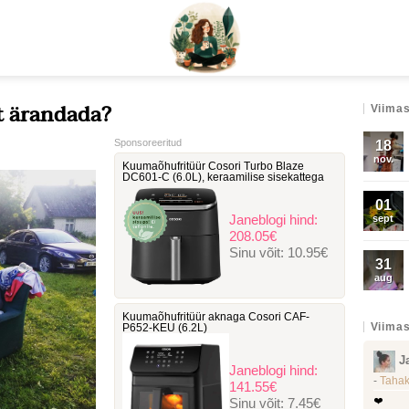
t ärandada?
Viimas
Sponsoreeritud
18
nov.
Kuumaõhufritüür Cosori Turbo Blaze
DC601-C ‎(6.0L), keraamilise sisekattega
01
Janeblogi hind:
sept
208.05€
Sinu võit:
10.95€
31
aug
Kuumaõhufritüür aknaga Cosori ‎CAF-
Viimas
P652-KEU (6.2L)
J
Janeblogi hind:
-
Tahak
141.55€
Sinu võit:
7.45€
❤️