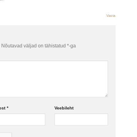
Vasta
Nõutavad väljad on tähistatud
*
-ga
ost
*
Veebileht