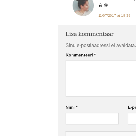
😀 😀
11/07/2017 at 19:38
Lisa kommentaar
Sinu e-postiaadressi ei avaldata.
Kommenteeri
*
Nimi
*
E-p