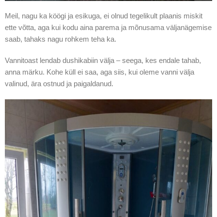
Meil, nagu ka köögi ja esikuga, ei olnud tegelikult plaanis miskit
ette võtta, aga kui kodu aina parema ja mõnusama väljanägemise
saab, tahaks nagu rohkem teha ka.
Vannitoast lendab dushikabiin välja – seega, kes endale tahab,
anna märku. Kohe küll ei saa, aga siis, kui oleme vanni välja
valinud, ära ostnud ja paigaldanud.