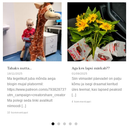
Tahaks nutta…
Aga kes lapsi märkab??
18/11/2025
01/09/2025
Ma tegelikult juba mõnda aega
Siin viimastel päevadel on palju
blogin mujal platvormil:
kõmu ja isegi draamat keritud
https://www.patreon.com/u79382873?
üles teemal, kas lapsed peaksid
utm_campaign=creatorshare_creator
[...]
Ma polegi seda linki avalikult
4 kommentaari
niimoodi [...]
10 kommentaari