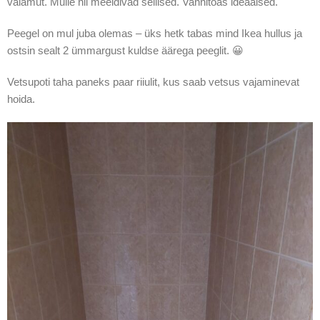
valamut. Mulle nii meeldivad sellised. Vannitoas ideaalsed.
Peegel on mul juba olemas – üks hetk tabas mind Ikea hullus ja
ostsin sealt 2 ümmargust kuldse äärega peeglit. 😀
Vetsupoti taha paneks paar riiulit, kus saab vetsus vajaminevat
hoida.