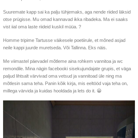
Suuremate kapp sai ka palju tühjemaks, aga nende riided läksid
otse prügisse. Mu omad kannavad ikka ribadeka. Ma ei saaks
vist iial oma laste riideid kuskil müüa. ?
Homme tripime Tartusse väikesele poetiirule, et mõned asjad
neile kappi juurde muretseda. Või Tallinna. Eks näis.
Me viimastel päevadel mõtleme aina rohkem vannitoa ja wc
remondile. Mina nägin facebooki sisekujundajate grupis, et väga
paljud lihtsalt värvivad oma vetsud ja vannitoad üle ning ma
mõtlesin sama teha. Panin kõik kirja, mis eeltööd vaja teha on,
millega värvida ja kuidas hooldada ja lets do it. 😀