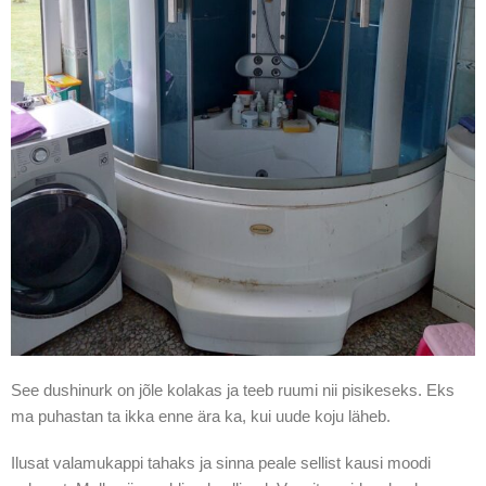
See dushinurk on jõle kolakas ja teeb ruumi nii pisikeseks. Eks
ma puhastan ta ikka enne ära ka, kui uude koju läheb.
Ilusat valamukappi tahaks ja sinna peale sellist kausi moodi