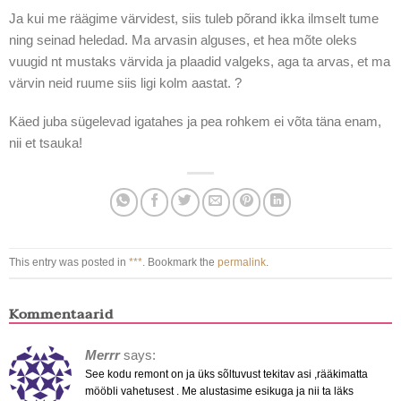
Ja kui me räägime värvidest, siis tuleb põrand ikka ilmselt tume
ning seinad heledad. Ma arvasin alguses, et hea mõte oleks
vuugid nt mustaks värvida ja plaadid valgeks, aga ta arvas, et ma
värvin neid ruume siis ligi kolm aastat. ?
Käed juba sügelevad igatahes ja pea rohkem ei võta täna enam,
nii et tsauka!
This entry was posted in
***
. Bookmark the
permalink
.
Kommentaarid
Merrr
says:
See kodu remont on ja üks sõltuvust tekitav asi ,rääkimatta
mööbli vahetusest . Me alustasime esikuga ja nii ta läks