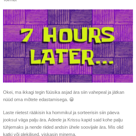
Okei, ma ikkagi tegin füüsika asjad ära siin vahepeal ja jätkan
nüüd oma mõtete edastamisega. 😀
Laste riietest rääkisin ka hommikul ja sorteerisin siin päeva
jooksul väga palju ära. Adeele ja Krissu kapid said kohe palju
tühjemaks ja nende riided andsin ühele soovijale ära. Mis olid
katki või plekilised, viskasin minema.