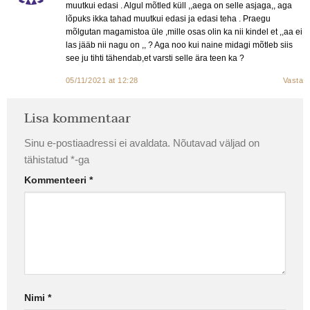
muutkui edasi . Algul mõtled küll ,,aega on selle asjaga,, aga
lõpuks ikka tahad muutkui edasi ja edasi teha . Praegu
mõlgutan magamistoa üle ,mille osas olin ka nii kindel et ,,aa ei
las jääb nii nagu on ,, ? Aga noo kui naine midagi mõtleb siis
see ju tihti tähendab,et varsti selle ära teen ka ?
05/11/2021 at 12:28
Vasta
Lisa kommentaar
Sinu e-postiaadressi ei avaldata.
Nõutavad väljad on
tähistatud
*
-ga
Kommenteeri
*
Nimi
*