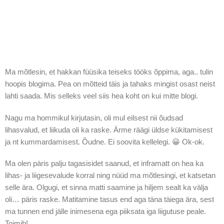
Ma mõtlesin, et hakkan füüsika teiseks tööks õppima, aga.. tulin
hoopis blogima. Pea on mõtteid täis ja tahaks mingist osast neist
lahti saada. Mis selleks veel siis hea koht on kui mitte blogi.
Nagu ma hommikul kirjutasin, oli mul eilsest nii õudsad
lihasvalud, et liikuda oli ka raske. Ärme räägi üldse kükitamisest
ja nt kummardamisest. Õudne. Ei soovita kellelegi. 😀 Ok-ok.
Ma olen päris palju tagasisidet saanud, et inframatt on hea ka
lihas- ja liigesevalude korral ning nüüd ma mõtlesingi, et katsetan
selle ära. Olgugi, et sinna matti saamine ja hiljem sealt ka välja
oli… päris raske. Matitamine tasus end aga täna täiega ära, sest
ma tunnen end jälle inimesena ega piiksata iga liigutuse peale.
Toimib!