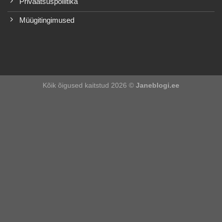
Privaatsuspoliitika
Müügitingimused
Kõik õigused kaitstud 2026 ©
Janeblogi.ee