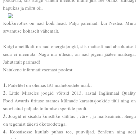
hapukas ja mõru oli.
Kokkuvõttes on nad kõik head. Palju paremad, kui Nestea. Minu
arvamuse kohaselt vähemalt.
Kuigi ametlikult on nad energiajoogid, siis maitselt nad absoluutselt
seda ei meenuta. Nagu ma ütlesin, on nad pigem jäätee maitsega.
Jahutatult parimad!
Natukene informatiivsemast poolest:
1.
Pudelitel on olemas EU mahetoodete märk.
2.
Little Miracles joogid võitsid 2013. aastal Inglismaal Quality
Food Awards ürituse raames külmade karastusjookide tiitli ning on
soovitatud paljude toitumisekspertide poolt.
3.
Joogid ei sisalda kunstlike säilitus-, värv-, ja maitseaineid. Seega
on tegemist täiesti ökotoodetega.
4.
Koostisesse kuulub puhas tee, puuviljad, ženšenn ning acai