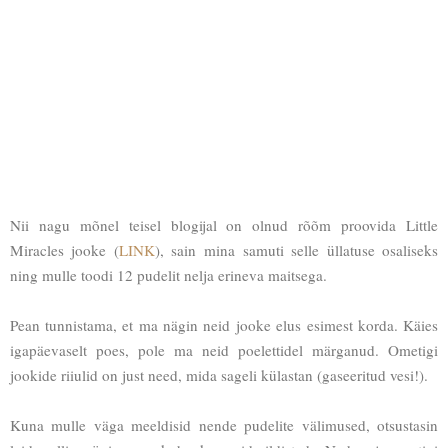
Nii nagu mõnel teisel blogijal on olnud rõõm proovida Little
Miracles jooke (
LINK
), sain mina samuti selle üllatuse osaliseks
ning mulle toodi 12 pudelit nelja erineva maitsega.
Pean tunnistama, et ma nägin neid jooke elus esimest korda. Käies
igapäevaselt poes, pole ma neid poelettidel märganud. Ometigi
jookide riiulid on just need, mida sageli külastan (gaseeritud vesi!).
Kuna mulle väga meeldisid nende pudelite välimused, otsustasin