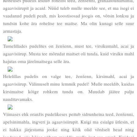
Rohelises pudelis leidub rohelist teed, ženšenni, granaatõunamahla,
agaavisiirupit ja acaid. Nüüd tuleb mulle meelde see, et ma isegi ei
vaadanud pudeli pealt, mis koostisosad joogis on, võtsin lonksu ja
tundsin kohe ära rohelise tee maitse. Ma olin kunagi selle suur
armastaja.
Tumelillades pudelites on ženšenn, must tee, virsikumahl, acai ja
agaavisiirup. Musta tee mõrudat maitset oli tunda, kuid virsiku mahl
hajutas oma järelmaitsega selle ära.
Helelillas pudelis on valge tee, ženšenn, kirsimahl, acai ja
agaavisiirup. Välimuselt minu lemmik pudel! Mulle meeldib, kuidas
kirsimaitse kõige rohkem tunda on. Muudab jäätee palju
nauditavamaks.
Viimases ehk oranžis pudelikeses peitub sidrunheina teed, ženšenni,
apelsinimahla, ingveri ja agaavisiirupit. Kuigi ma esialgu ütlesin, et
ei hakka järjestama jooke ning kõik olid võrdselt head ning
joodavad, siis kõige vähem meeldis mulle just see oranž. Kuidagi