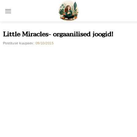
Skip
to
content
Little Miracles- orgaanilised joogid!
Postituse kuupäev:
09/10/2015