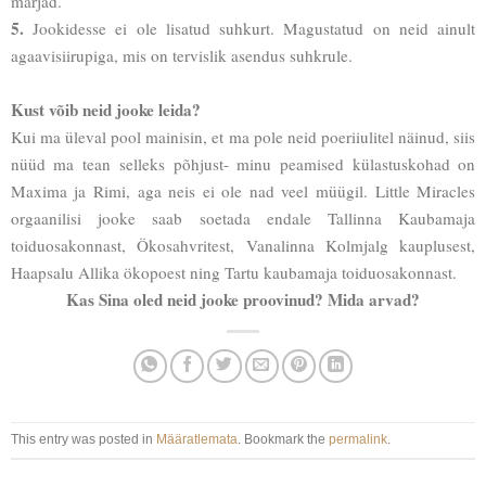
marjad.
5.
Jookidesse ei ole lisatud suhkurt. Magustatud on neid ainult
agaavisiirupiga, mis on tervislik asendus suhkrule.
Kust võib neid jooke leida?
Kui ma üleval pool mainisin, et ma pole neid poeriiulitel näinud, siis
nüüd ma tean selleks põhjust- minu peamised külastuskohad on
Maxima ja Rimi, aga neis ei ole nad veel müügil. Little Miracles
orgaanilisi jooke saab soetada endale Tallinna Kaubamaja
toiduosakonnast, Ökosahvritest, Vanalinna Kolmjalg kauplusest,
Haapsalu Allika ökopoest ning Tartu kaubamaja toiduosakonnast.
Kas Sina oled neid jooke proovinud? Mida arvad?
This entry was posted in
Määratlemata
. Bookmark the
permalink
.