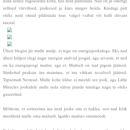
leida sellise sügisesema koha, kus neid pildistada. Nad on ju ometigi
sellised värvilised, pisikesed ja käes mugav hoida. Kuidagi patt
oleks neid olnud pildistada toas valgel vaibal või halli diivani
taustal.
Ühest blogist jäi mulle mulje, et tegu on energiajookidega. Eks nad
ühest küljest olegi nagu energiat andvad joogid, aga arvasin, et neil
on ka energiajoogi maitse, aga ei. Maitselt on nad pigem jääteed.
Siinkohal peaksin ära mainima, et ma vihkan
tavaliselt
jääteed.
Täpsemalt Nestead. Mulle kohe üldse ei meeldi see jook, aga Little
Miracles jookidele andis seda särtsu juurde tundega nagu ta oleks
gaseeritud.
Mõtlesin, et sorteerima ma neid jooke siin ei hakka, sest nad kõik
meeldisid mulle oma maitselt. Igaüks maitses omamoodi.