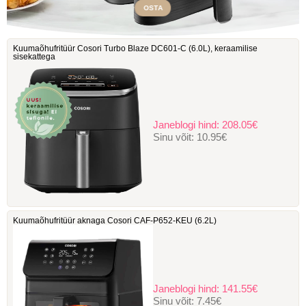
OSTA
Kuumaõhufritüür Cosori Turbo Blaze DC601-C ‎(6.0L), keraamilise
sisekattega
Janeblogi hind:
208.05€
Sinu võit:
10.95€
Kuumaõhufritüür aknaga Cosori ‎CAF-P652-KEU (6.2L)
Janeblogi hind:
141.55€
Sinu võit:
7.45€