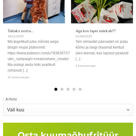
Tahaks nutta…
Aga kes lapsi märkab??
18/11/2025
01/09/2025
Ma tegelikult juba mõnda aega
Siin viimastel päevadel on palju
blogin mujal platvormil:
kõmu ja isegi draamat keritud
https://www.patreon.com/u79382873?
üles teemal, kas lapsed peaksid
utm_campaign=creatorshare_creator
[...]
Ma polegi seda linki avalikult
4 kommentaari
niimoodi [...]
10 kommentaari
Arhiiv
Arhiiv