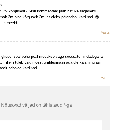
s:
st või kõrgusest? Sinu kommentaar jääb natuke segaseks.
malt 3m ning kõrguselt 2m, et oleks põrandani kardinad. 🙂
 ei meeldi.
Vasta
glisse, seal vahe peal müüakse väga soodsate hindadega ja
 Hiljem tuleb vaid riidest õmblusmasinaga üle käia ning asi
sealt sobivad kardinad.
Vasta
Nõutavad väljad on tähistatud
*
-ga