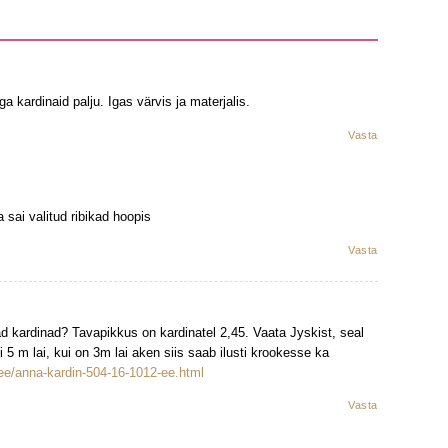
a kardinaid palju. Igas värvis ja materjalis.
Vasta
a sai valitud ribikad hoopis
Vasta
kad kardinad? Tavapikkus on kardinatel 2,45. Vaata Jyskist, seal
 5 m lai, kui on 3m lai aken siis saab ilusti krookesse ka
ee/anna-kardin-504-16-1012-ee.html
Vasta