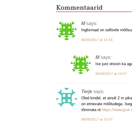
Kommentaarid
M
says:
Inglismaal on sellisele mõõsug
06/08/2017 at 15:56
M
says:
Ise just otsisin ka ag
06/08/2017 at 15:57
Terje
says:
Oled kindel, et ainult 2 m pi
on erinevate mõõtudega. Isegi
tõmmata nt
https://www.jysk.
06/08/2017 at 19:37