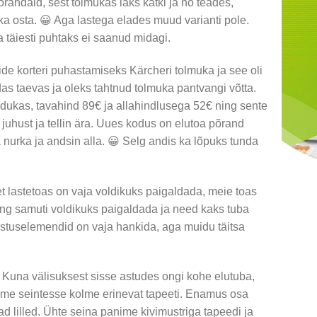
õrandaid, sest tolmukas läks katki ja no teades,
 ka osta. 😀 Aga lastega elades muud varianti pole.
ja täiesti puhtaks ei saanud midagi.
ide korteri puhastamiseks Kärcheri tolmuka ja see oli
s taevas ja oleks tahtnud tolmuka pantvangi võtta.
dukas, tavahind 89€ ja allahindlusega 52€ ning sente
 juhust ja tellin ära. Uues kodus on elutoa põrand
a nurka ja andsin alla. 😀 Selg andis ka lõpuks tunda
 lastetoas on vaja voldikuks paigaldada, meie toas
ning samuti voldikuks paigaldada ja need kaks tuba
stuselemendid on vaja hankida, aga muidu täitsa
Kuna välisuksest sisse astudes ongi kohe elutuba,
ime seintesse kolme erinevat tapeeti. Enamus osa
ad lilled. Ühte seina panime kivimustriga tapeedi ja