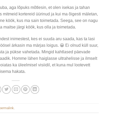
tuba, aga lõpuks mõtlesin, et olen isekas ja tahan
 mitmeid kortereid üürinud ja kui ma õigesti mäletan,
aalne köök, kus ma sain toimetada. Seega, see on nagu
 maitse järgi köök, kus olla ja toimetada.
ndest inimestest, kes ei suuda aru saada, kas ta lasi
, öösel ärkasin ma märjas loigus. 😀 Ei olnud küll suur,
tõusta ja pükse vahetada. Mingid kahtlased päevade
aadik. Homme lähen haiglasse ultrahelisse ja ilmselt
iatas ka üleelmisel visiidil, et kuna mul lootevett
risema hakata.
permalink
.