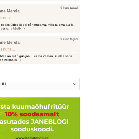
9 kuud tagasi
ane Merela
s nutta…
i peaks üldse keegi põhjendama, miks ta oma aja ja
est raha küsib. :)
9 kuud tagasi
ane Merela
s nutta…
htes on sul õigus jaa. Eks ma vaatan, kuidas seda
da nii saaks. :)