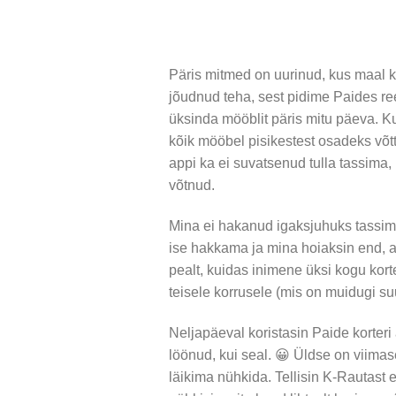
Päris mitmed on uurinud, kus maal k
jõudnud teha, sest pidime Paides re
üksinda mööblit päris mitu päeva. Kun
kõik mööbel pisikestest osadeks võtt
appi ka ei suvatsenud tulla tassima, 
võtnud.
Mina ei hakanud igaksjuhuks tassima, 
ise hakkama ja mina hoiaksin end, a
pealt, kuidas inimene üksi kogu korter
teisele korrusele (mis on muidugi suu
Neljapäeval koristasin Paide korteri
löönud, kui seal. 😀 Üldse on viimase
läikima nühkida. Tellisin K-Rautast