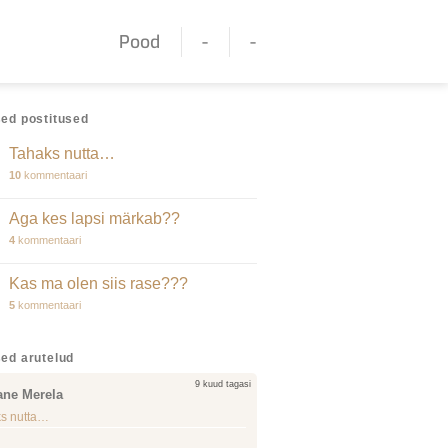
Pood
-
-
ed postitused
Tahaks nutta…
10
kommentaari
Aga kes lapsi märkab??
4
kommentaari
Kas ma olen siis rase???
5
kommentaari
ed arutelud
9 kuud tagasi
ane Merela
s nutta…