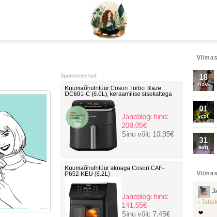
Viimas
Sponsoreeritud
18
nov.
Kuumaõhufritüür Cosori Turbo Blaze
DC601-C ‎(6.0L), keraamilise sisekattega
01
Janeblogi hind:
sept
208.05€
Sinu võit:
10.95€
31
aug
Kuumaõhufritüür aknaga Cosori ‎CAF-
Viimas
P652-KEU (6.2L)
J
Janeblogi hind:
-
Tahak
141.55€
Sinu võit:
7.45€
❤️