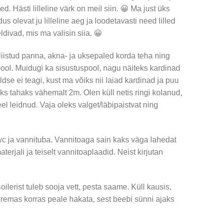
ed. Hästi lilleline värk on meil siin. 😀 Ma just üks
s olevat ju lilleline aeg ja loodetavasti need lilled
divad, mis ma valisin siia. 😀
liistud panna, akna- ja uksepaled korda teha ning
pool. Muidugi ka sisustuspool, nagu näiteks kardinad
dse ei teagi, kust ma võiks nii laiad kardinad ja puu
s tahaks vähemalt 2m. Olen küll netis ringi kolanud,
eel leidnud. Vaja oleks valget/läbipaistvat ning
 wc ja vannituba. Vannitoaga sain kaks väga lahedat
erjali ja teiselt vannitoaplaadid. Neist kirjutan
ilerist tuleb sooja vett, pesta saame. Küll kausis,
remas korras peale hakata, sest beebi sünni ajaks