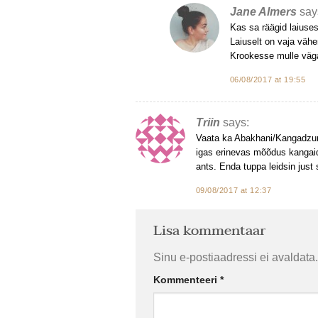
Jane Almers
say
Kas sa räägid laiuse
Laiuselt on vaja vähe
Krookesse mulle väga
06/08/2017 at 19:55
Triin
says:
Vaata ka Abakhani/Kangadzun
igas erinevas mõõdus kangaid.
ants. Enda tuppa leidsin just 
09/08/2017 at 12:37
Lisa kommentaar
Sinu e-postiaadressi ei avaldata.
Kommenteeri
*