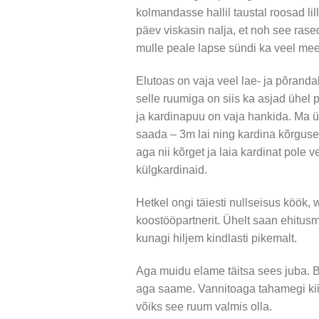
kolmandasse hallil taustal roosad lill
päev viskasin nalja, et noh see rasedu
mulle peale lapse sündi ka veel meel
Elutoas on vaja veel lae- ja põranda
selle ruumiga on siis ka asjad ühel 
ja kardinapuu on vaja hankida. Ma ül
saada – 3m lai ning kardina kõrgusek
aga nii kõrget ja laia kardinat pole v
külgkardinaid.
Hetkel ongi täiesti nullseisus köök,
koostööpartnerit. Ühelt saan ehitusmat
kunagi hiljem kindlasti pikemalt.
Aga muidu elame täitsa sees juba. Bo
aga saame. Vannitoaga tahamegi kii
võiks see ruum valmis olla.