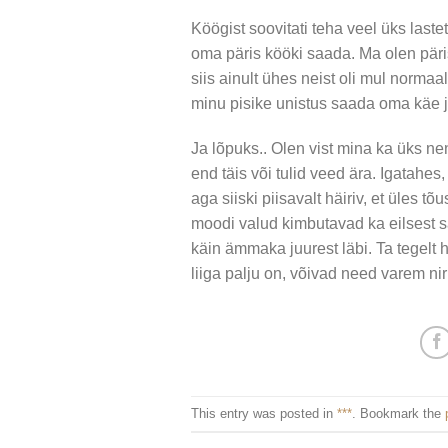
Köögist soovitati teha veel üks laste
oma päris kööki saada. Ma olen päris
siis ainult ühes neist oli mul norm
minu pisike unistus saada oma käe ja
Ja lõpuks.. Olen vist mina ka üks ne
end täis või tulid veed ära. Igatahes
aga siiski piisavalt häiriv, et üles 
moodi valud kimbutavad ka eilsest s
käin ämmaka juurest läbi. Ta tegelt ho
liiga palju on, võivad need varem ni
This entry was posted in
***
. Bookmark the