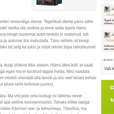
J
-
Tahak
Tegelt e
orteri remondiga oleme. Tegelikult oleme päris vähe
mõtete e
edel üürika üle andma ja enne seda tassis härra
a mingit suuremat autot rentida ei raatsinud, tuli
J
a ja autosse ära mahutada. Tänu sellele, et keegi
-
Tahak
Sellessu
läks tal selg ka tuksi ja nüüd oleme tsipa rahulikumalt
alles hoi
Arhiiv
kuigi ühtteist ikka aitasin. Härra ütles küll, et saab
Arhiiv
ga egas ma ei suutnud tagasi hoida. Niru vaadata
i mööbli viiendalt alla tassib ja siis veel teises kohas
r pluss selle kolimise juures).
 ära. Ma vist pole oma kodugi nii läikima never
l ajal selline koristamistuhin. Tahaks kõike lapiga
 endale Kärcheri vee- ja tolmuimeja. Tõesõna, ma