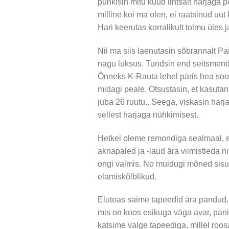
pühkisin mitu kuud lihtsalt harjaga p
milline koi ma olen, ei raatsinud uut
Hari keerutas korralikult tolmu üles 
Nii ma siis laenutasin sõbrannalt Pa
nagu luksus. Tundsin end seitsmenda
Õnneks K-Rauta lehel päris hea soo
midagi peale. Otsustasin, et kasutan
juba 26 ruutu.. Seega, viskasin harj
sellest harjaga nühkimisest.
Hetkel oleme remondiga sealmaal, et
aknapaled ja -laud ära viimistleda 
ongi valmis. No muidugi mõned sisu
elamiskõlblikud.
Elutoas saime tapeedid ära pandud. 
mis on koos esikuga väga avar, pan
katsime valge tapeediga, millel roos