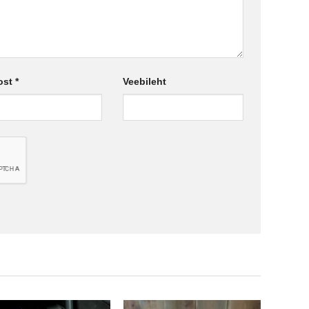
ost
*
Veebileht