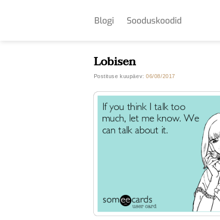
Skip
to
Blogi
Sooduskoodid
content
Lobisen
Postituse kuupäev:
06/08/2017