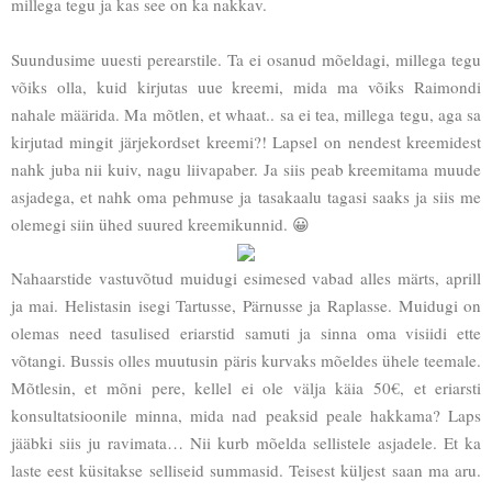
millega tegu ja kas see on ka nakkav.
Suundusime uuesti perearstile. Ta ei osanud mõeldagi, millega tegu
võiks olla, kuid kirjutas uue kreemi, mida ma võiks Raimondi
nahale määrida. Ma mõtlen, et whaat.. sa ei tea, millega tegu, aga sa
kirjutad mingit järjekordset kreemi?! Lapsel on nendest kreemidest
nahk juba nii kuiv, nagu liivapaber. Ja siis peab kreemitama muude
asjadega, et nahk oma pehmuse ja tasakaalu tagasi saaks ja siis me
olemegi siin ühed suured kreemikunnid. 😀
Nahaarstide vastuvõtud muidugi esimesed vabad alles märts, aprill
ja mai. Helistasin isegi Tartusse, Pärnusse ja Raplasse. Muidugi on
olemas need tasulised eriarstid samuti ja sinna oma visiidi ette
võtangi. Bussis olles muutusin päris kurvaks mõeldes ühele teemale.
Mõtlesin, et mõni pere, kellel ei ole välja käia 50€, et eriarsti
konsultatsioonile minna, mida nad peaksid peale hakkama? Laps
jääbki siis ju ravimata… Nii kurb mõelda sellistele asjadele. Et ka
laste eest küsitakse selliseid summasid. Teisest küljest saan ma aru.