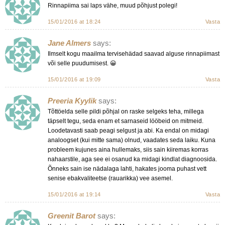
Rinnapiima sai laps vähe, muud põhjust polegi!
15/01/2016 at 18:24
Vasta
Jane Almers
says:
Ilmselt kogu maailma tervisehädad saavad alguse rinnapiimast
või selle puudumisest. 😀
15/01/2016 at 19:09
Vasta
Preeria Kyylik
says:
Tõttöelda selle pildi põhjal on raske selgeks teha, millega
täpselt tegu, seda enam et sarnaseid lööbeid on mitmeid.
Loodetavasti saab peagi selgust ja abi. Ka endal on midagi
analoogset (kui mitte sama) olnud, vaadates seda laiku. Kuna
probleem kujunes aina hullemaks, siis sain kiiremas korras
nahaarstile, aga see ei osanud ka midagi kindlat diagnoosida.
Õnneks sain ise nädalaga lahti, hakates jooma puhast vett
senise ebakvaliteetse (rauarikka) vee asemel.
15/01/2016 at 19:14
Vasta
Greenit Barot
says: