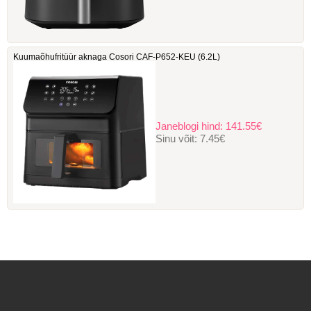
Kuumaõhufritüür aknaga Cosori ‎CAF-P652-KEU (6.2L)
Janeblogi hind:
141.55€
Sinu võit:
7.45€