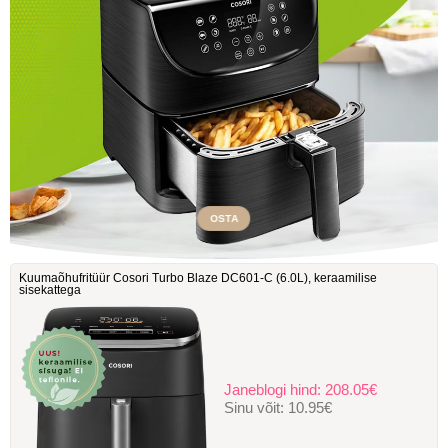
OSTA
Kuumaõhufritüür Cosori Turbo Blaze DC601-C ‎(6.0L), keraamilise
sisekattega
Janeblogi hind:
208.05€
Sinu võit:
10.95€