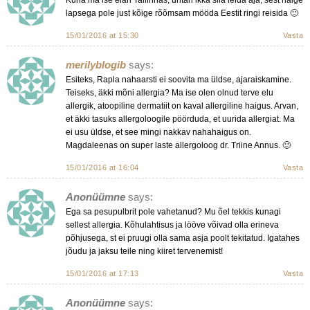
lapsega pole just kõige rõõmsam mööda Eestit ringi reisida 🙂
15/01/2016 at 15:30
Vasta
merilyblogib
says:
Esiteks, Rapla nahaarsti ei soovita ma üldse, ajaraiskamine.
Teiseks, äkki mõni allergia? Ma ise olen olnud terve elu
allergik, atoopiline dermatiit on kaval allergiline haigus. Arvan,
et äkki tasuks allergoloogile pöörduda, et uurida allergiat. Ma
ei usu üldse, et see mingi nakkav nahahaigus on.
Magdaleenas on super laste allergoloog dr. Triine Annus. 🙂
15/01/2016 at 16:04
Vasta
Anonüümne
says:
Ega sa pesupulbrit pole vahetanud? Mu õel tekkis kunagi
sellest allergia. Kõhulahtisus ja lööve võivad olla erineva
põhjusega, st ei pruugi olla sama asja poolt tekitatud. Igatahes
jõudu ja jaksu teile ning kiiret tervenemist!
15/01/2016 at 17:13
Vasta
Anonüümne
says: