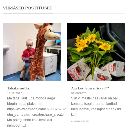
VIIMASED POSTITUSED
Tahaks nutta…
Aga kes lapsi märkab??
18/11/2025
01/09/2025
Ma tegelikult juba mõnda aega
Siin viimastel päevadel on palju
blogin mujal platvormil:
kõmu ja isegi draamat keritud
https://www.patreon.com/u79382873?
üles teemal, kas lapsed peaksid
utm_campaign=creatorshare_creator
[...]
Ma polegi seda linki avalikult
4 kommentaari
niimoodi [...]