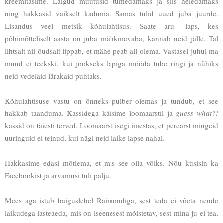
kreemitasime. Laigud muutusid tumedamaks ja siis heledamaks
ning hakkasid vaikselt kaduma. Samas tulid uued juba juurde.
Lisandus veel metsik kõhulahtisus. Saate aru- laps, kes
põhimõtteliselt aasta on juba mähkmevaba, kannab neid jälle. Tal
lihtsalt nii õudsalt lippab, et mähe peab all olema. Vastasel juhul ma
muud ei teekski, kui jookseks lapiga mööda tube ringi ja nühiks
neid vedelaid lärakaid puhtaks.
Kõhulahtisuse vastu on õnneks pulber olemas ja tundub, et see
hakkab taanduma. Kassidega käisime loomaarstil ja
guess what?!
kassid on täiesti terved. Loomaarst isegi imestas, et perearst mingeid
uuringuid ei teinud, kui nägi neid laike lapse nahal.
Hakkasime edasi mõtlema, et mis see olla võiks. Nõu küsisin ka
Facebookist ja arvamusi tuli palju.
Mees aga istub haiguslehel Raimondiga, sest teda ei võeta nende
laikudega lasteaeda, mis on iseenesest mõistetav, sest mina ju ei tea,