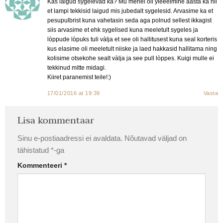
Kas laigud sygelevad ka? Mu mehel oli yleeelmine aasta ka nii
et lampi tekkisid laigud mis jubedalt sygelesid. Arvasime ka et
pesupulbrist kuna vahetasin seda aga polnud sellest ikkagist
siis arvasime et ehk sygelised kuna meeletult sygeles ja
lòppude lòpuks tuli vàlja et see oli hallitusest kuna seal korteris
kus elasime oli meeletult niiske ja laed hakkasid hallitama ning
kolisime otsekohe sealt vàlja ja see pull lòppes. Kuigi mulle ei
tekkinud mitte midagi.
Kiiret paranemist teile!:)
17/01/2016 at 19:39
Vasta
Lisa kommentaar
Sinu e-postiaadressi ei avaldata.
Nõutavad väljad on
tähistatud
*
-ga
Kommenteeri
*