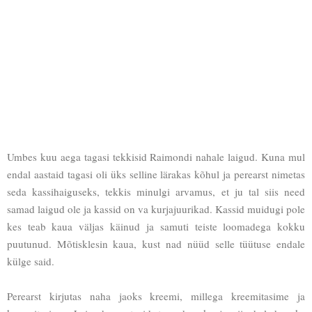
Umbes kuu aega tagasi tekkisid Raimondi nahale laigud. Kuna mul
endal aastaid tagasi oli üks selline lärakas kõhul ja perearst nimetas
seda kassihaiguseks, tekkis minulgi arvamus, et ju tal siis need
samad laigud ole ja kassid on va kurjajuurikad. Kassid muidugi pole
kes teab kaua väljas käinud ja samuti teiste loomadega kokku
puutunud. Mõtisklesin kaua, kust nad nüüd selle tüütuse endale
külge said.
Perearst kirjutas naha jaoks kreemi, millega kreemitasime ja