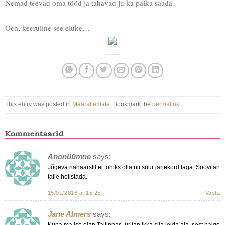
Nemad teevad oma tööd ja tahavad ju ka palka saada.
Oeh, keeruline see eluke…
This entry was posted in
Määratlemata
. Bookmark the
permalink
.
Kommentaarid
Anonüümne
says:
Jõgeva nahaarstil ei tohiks olla nii suur järjekord taga. Soovitan
talle helistada.
15/01/2016 at 15:25
Vasta
Jane Almers
says:
Kuna ma ise elan Tallinnas, üritan ikka siia leida aja, sest haige