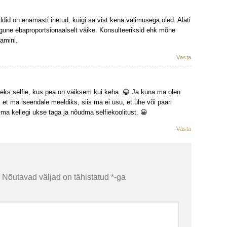
ldid on enamasti inetud, kuigi sa vist kena välimusega oled. Alati
ugune ebaproportsionaalselt väike. Konsulteeriksid ehk mõne
samini.
Vasta
oleks selfie, kus pea on väiksem kui keha. 😀 Ja kuna ma olen
, et ma iseendale meeldiks, siis ma ei usu, et ühe või paari
ma kellegi ukse taga ja nõudma selfiekoolitust. 😀
Vasta
Nõutavad väljad on tähistatud
*
-ga