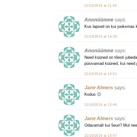
21/10/2016 at 11:34
Anonüümne
says:
Kus lapsed on kui jooksmas k
21/10/2016 at 14:39
Anonüümne
says:
Need küüned on tõesti jubeda
püsivamad küüned, kui need p
21/10/2016 at 14:51
Jane Almers
says:
Kodus 🙂
21/10/2016 at 15:46
Jane Almers
says:
Odavamalt kui 5euri? Mul nee
21/10/2016 at 15:47