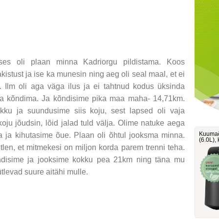
uses oli plaan minna Kadriorgu pildistama. Koos
kistust ja ise ka munesin ning aeg oli seal maal, et ei
a. Ilm oli aga väga ilus ja ei tahtnud kodus üksinda
iga kõndima. Ja kõndisime pika maa maha- 14,71km.
kku ja suundusime siis koju, sest lapsed oli vaja
oju jõudsin, lõid jalad tuld välja. Olime natuke aega
Kuumaõ
a ja kihutasime õue. Plaan oli õhtul jooksma minna.
‎(6.0L)
ütlen, et mitmekesi on miljon korda parem trenni teha.
õndisime ja jooksime kokku pea 21km ning täna mu
 ütlevad suure aitähi mulle.