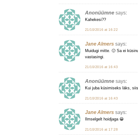
Anonüümne
says:
Kahekesi??
21/10/2016 at 16:22
Jane Almers
says:
Muidugi mitte. 🙂 Sa ei küsin
vastasingi.
21/10/2016 at 16:43
Anonüümne
says:
Kui juba küsimiseks läks, sii
21/10/2016 at 16:43
Jane Almers
says:
Ilmselgelt hoidjaga 😀
21/10/2016 at 17:28