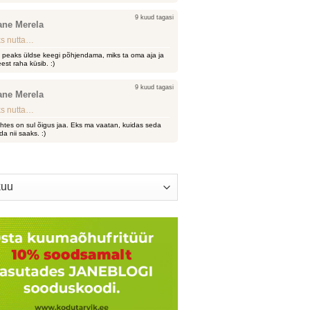
9 kuud tagasi
ane Merela
s nutta…
i peaks üldse keegi põhjendama, miks ta oma aja ja
est raha küsib. :)
9 kuud tagasi
ane Merela
s nutta…
htes on sul õigus jaa. Eks ma vaatan, kuidas seda
da nii saaks. :)