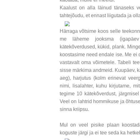
Kaalust on alla läinud tänaseks v
tahtejõudu, et ennast liigutada ja ol
Härraga võtsime koos selle teekonna
me läheme jooksma (igapäev 
kätekõverdused, kükid, plank. Mingei
koostasime need endale ise. Me ei o
vastavalt oma võimetele. Tabeli tee
sisse märkima andmeid. Kuupäev, ka
aeg), harjutus (kolm erinevat veer
nimi, lisalahter, kuhu kirjutame, 
tegime 10 kätekõverdust, järgmisel 
Veel on lahtrid hommikuse ja õhtus
sinna kriipsu.
Mul on veel pisike plaan koostad
koguste järgi ja ei tee seda ka hetk