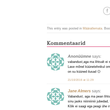
This entry was posted in
Määratlemata
. Bo
Kommentaarid
Anonüümne
says:
vabandust,aga ma lihtsalt ei s
Lase mõnel küünetehnikul oma 
on su küüned ilusad 🙂
21/10/2016 at 11:29
Jane Almers
says:
Vabandust, aga ma pean lihtsa
sinu jaoks niiiiniiiniii jubeda
Kõik ei saagi ega peagi ühe i