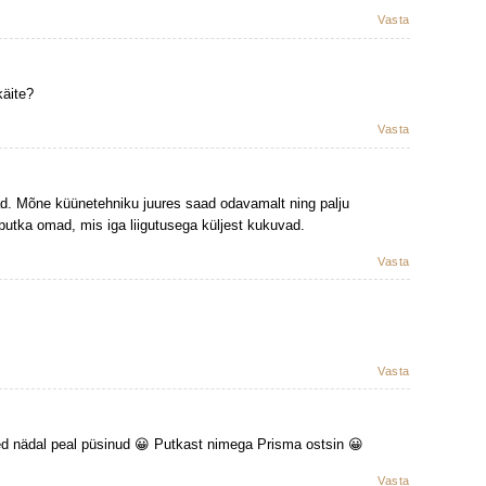
Vasta
äite?
Vasta
d. Mõne küünetehniku juures saad odavamalt ning palju
utka omad, mis iga liigutusega küljest kukuvad.
Vasta
Vasta
d nädal peal püsinud 😀 Putkast nimega Prisma ostsin 😀
Vasta