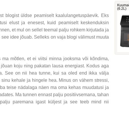
Kuumaõ
(6.2L)
st blogist üldse peamiselt kaalulangetuspäevik. Eks
tusi elust ja enesest, kuid peamiselt keskenduksin
unnen, et mul on sellel teemal palju rohkem kirjutada ja
see idee jõuab. Selleks on vaja blogi välimust muuta
 ma mõtlen, et ei viitsi minna jooksma või kõndima,
a jõuan koju ning pakatan lausa energiast. Kodus aga
. See on nii hea tunne, kui sa oled end ikka välja
 sinu kehale ja hingele hea. Minus on vähem stressi,
uba teise nädalaga näen ma oma kehas muudatusi ja
adates. Ma tunnen ennast palju positiivsemana, tahan
palju paremana igast küljest ja see teeb mind nii