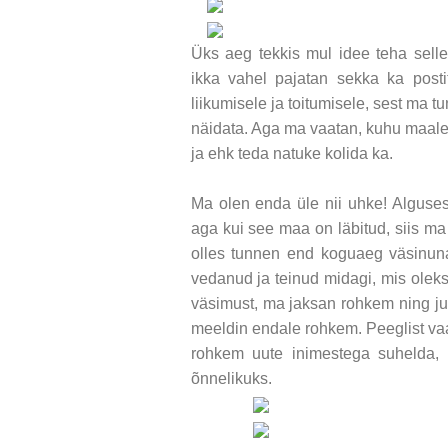
Üks aeg tekkis mul idee teha selle
ikka vahel pajatan sekka ka posti
liikumisele ja toitumisele, sest ma t
näidata. Aga ma vaatan, kuhu maale 
ja ehk teda natuke kolida ka.
Ma olen enda üle nii uhke! Alguses
aga kui see maa on läbitud, siis m
olles tunnen end koguaeg väsinuna
vedanud ja teinud midagi, mis oleks
väsimust, ma jaksan rohkem ning j
meeldin endale rohkem. Peeglist va
rohkem uute inimestega suhelda, 
õnnelikuks.