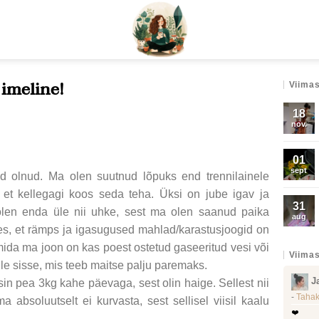
imeline!
Viimas
18
nov.
01
sept
d olnud. Ma olen suutnud lõpuks end trennilainele
 et kellegagi koos seda teha. Üksi on jube igav ja
31
 olen enda üle nii uhke, sest ma olen saanud paika
aug
tes, et rämps ja igasugused mahlad/karastusjoogid on
mida ma joon on kas poest ostetud gaseeritud vesi või
Viimas
iile sisse, mis teeb maitse palju paremaks.
J
in pea 3kg kahe päevaga, sest olin haige. Sellest nii
-
Tahak
ma absoluutselt ei kurvasta, sest sellisel viisil kaalu
❤️