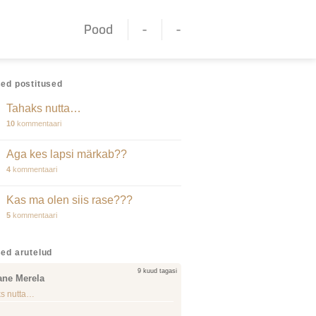
Pood
-
-
ed postitused
Tahaks nutta…
10
kommentaari
Aga kes lapsi märkab??
4
kommentaari
Kas ma olen siis rase???
5
kommentaari
ed arutelud
9 kuud tagasi
ane Merela
s nutta…