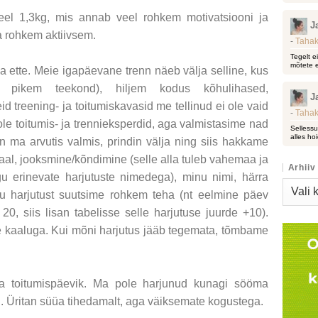
eel 1,3kg, mis annab veel rohkem motivatsiooni ja
J
la rohkem aktiivsem.
-
Tahak
Tegelt e
mõtete e
 ette. Meie igapäevane trenn näeb välja selline, kus
pikem teekond), hiljem kodus kõhulihased,
J
d treening- ja toitumiskavasid me tellinud ei ole vaid
-
Tahak
le toitumis- ja trennieksperdid, aga valmistasime nad
Sellessu
alles hoi
n ma arvutis valmis, prindin välja ning siis hakkame
al, jooksmine/kõndimine (selle alla tuleb vahemaa ja
Arhiiv
gu erinevate harjutuste nimedega), minu nimi, härra
Arhiiv
mitu harjutust suutsime rohkem teha (nt eelmine päev
20, siis lisan tabelisse selle harjutuse juurde +10).
e kaaluga. Kui mõni harjutus jääb tegemata, tõmbame
a toitumispäevik. Ma pole harjunud kunagi sööma
el. Üritan süüa tihedamalt, aga väiksemate kogustega.