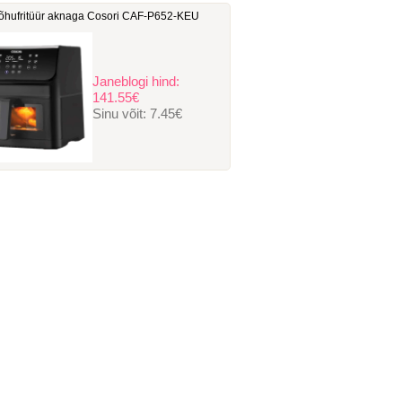
hufritüür aknaga Cosori ‎CAF-P652-KEU
Janeblogi hind:
141.55€
Sinu võit:
7.45€