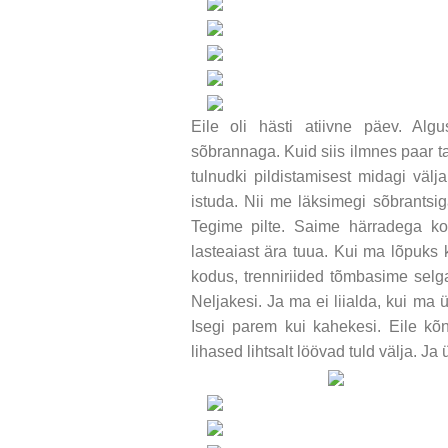
Eile oli hästi atiivne päev. Alg
sõbrannaga. Kuid siis ilmnes paar ta
tulnudki pildistamisest midagi välj
istuda. Nii me läksimegi sõbrants
Tegime pilte. Saime härradega ko
lasteaiast ära tuua. Kui ma lõpuks k
kodus, trenniriided tõmbasime selg
Neljakesi. Ja ma ei liialda, kui ma 
Isegi parem kui kahekesi. Eile k
lihased lihtsalt löövad tuld välja. Ja