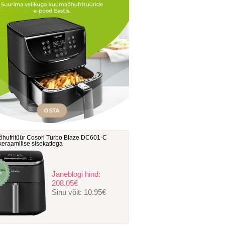
OSTA
hufritüür Cosori Turbo Blaze DC601-C
, keraamilise sisekattega
Janeblogi hind:
208.05€
Sinu võit:
10.95€