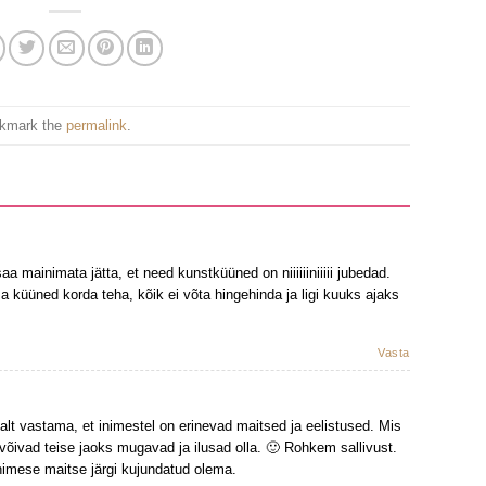
okmark the
permalink
.
aa mainimata jätta, et need kunstküüned on niiiiiiniiiii jubedad.
küüned korda teha, kõik ei võta hingehinda ja ligi kuuks ajaks
Vasta
lt vastama, et inimestel on erinevad maitsed ja eelistused. Mis
d, võivad teise jaoks mugavad ja ilusad olla. 🙂 Rohkem sallivust.
nimese maitse järgi kujundatud olema.