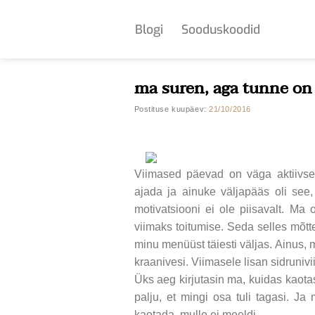
Skip
to
Blogi
Sooduskoodid
content
ma suren, aga tunne on 
Postituse kuupäev:
21/10/2016
Viimased päevad on väga aktiivse
ajada ja ainuke väljapääs oli see,
motivatsiooni ei ole piisavalt. Ma
viimaks toitumise. Seda selles mõt
minu menüüst täiesti väljas. Ainus, 
kraanivesi. Viimasele lisan sidruniv
Üks aeg kirjutasin ma, kuidas kaotas
palju, et mingi osa tuli tagasi. Ja 
kaotada, mulle ei meeldi.