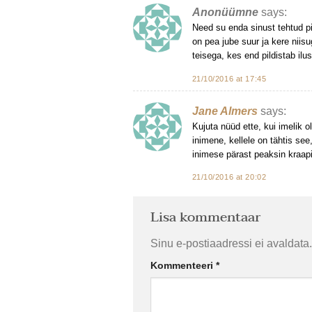
Anonüümne
says:
Need su enda sinust tehtud pi
on pea jube suur ja kere niis
teisega, kes end pildistab ilu
21/10/2016 at 17:45
Jane Almers
says:
Kujuta nüüd ette, kui imelik 
inimene, kellele on tähtis see
inimese pärast peaksin kraapi
21/10/2016 at 20:02
Lisa kommentaar
Sinu e-postiaadressi ei avaldata.
Kommenteeri
*