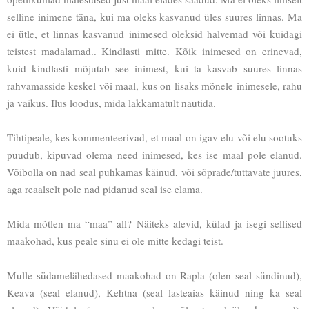
selline inimene täna, kui ma oleks kasvanud üles suures linnas. Ma
ei ütle, et linnas kasvanud inimesed oleksid halvemad või kuidagi
teistest madalamad.. Kindlasti mitte. Kõik inimesed on erinevad,
kuid kindlasti mõjutab see inimest, kui ta kasvab suures linnas
rahvamasside keskel või maal, kus on lisaks mõnele inimesele, rahu
ja vaikus. Ilus loodus, mida lakkamatult nautida.
Tihtipeale, kes kommenteerivad, et maal on igav elu või elu sootuks
puudub, kipuvad olema need inimesed, kes ise maal pole elanud.
Võibolla on nad seal puhkamas käinud, või sõprade/tuttavate juures,
aga reaalselt pole nad pidanud seal ise elama.
Mida mõtlen ma “maa” all? Näiteks alevid, külad ja isegi sellised
maakohad, kus peale sinu ei ole mitte kedagi teist.
Mulle südamelähedased maakohad on Rapla (olen seal sündinud),
Keava (seal elanud), Kehtna (seal lasteaias käinud ning ka seal