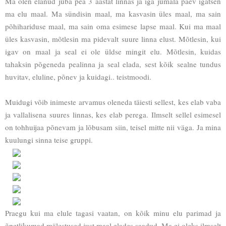
Ma olen elanud juba pea 3 aastat linnas ja iga jumala päev igatsen
ma elu maal. Ma sündisin maal, ma kasvasin üles maal, ma sain
põhihariduse maal, ma sain oma esimese lapse maal. Kui ma maal
üles kasvasin, mõtlesin ma pidevalt suure linna elust. Mõtlesin, kui
igav on maal ja seal ei ole üldse mingit elu. Mõtlesin, kuidas
tahaksin põgeneda pealinna ja seal elada, sest kõik sealne tundus
huvitav, eluline, põnev ja kuidagi.. teistmoodi.
Muidugi võib inimeste arvamus oleneda täiesti sellest, kes elab vaba
ja vallalisena suures linnas, kes elab perega. Ilmselt sellel esimesel
on tohhuijaa põnevam ja lõbusam siin, teisel mitte nii väga. Ja mina
kuulungi sinna teise gruppi.
Praegu kui ma elule tagasi vaatan, on kõik minu elu parimad ja
õpetlikumad mälestused just maal elades saadud. Ma ei oleks ilmselt