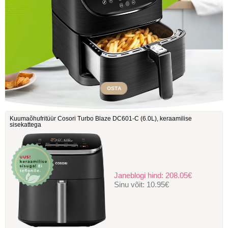
OSTA
Kuumaõhufritüür Cosori Turbo Blaze DC601-C ‎(6.0L), keraamilise
sisekattega
Janeblogi hind:
208.05€
Sinu võit:
10.95€