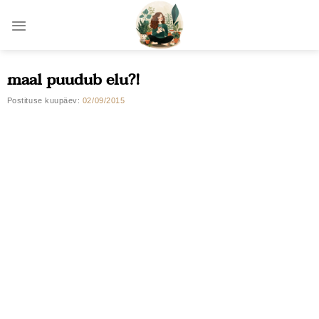
Skip
to
content
maal puudub elu?!
Postituse kuupäev:
02/09/2015