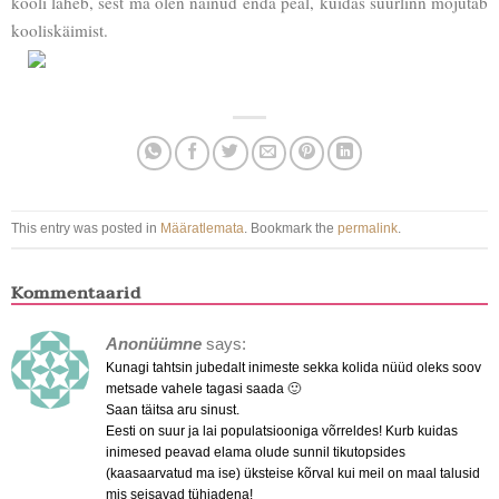
kooli läheb, sest ma olen näinud enda peal, kuidas suurlinn mõjutab
kooliskäimist.
This entry was posted in
Määratlemata
. Bookmark the
permalink
.
Kommentaarid
Anonüümne
says:
Kunagi tahtsin jubedalt inimeste sekka kolida nüüd oleks soov
metsade vahele tagasi saada 🙂
Saan täitsa aru sinust.
Eesti on suur ja lai populatsiooniga võrreldes! Kurb kuidas
inimesed peavad elama olude sunnil tikutopsides
(kaasaarvatud ma ise) üksteise kõrval kui meil on maal talusid
mis seisavad tühjadena!