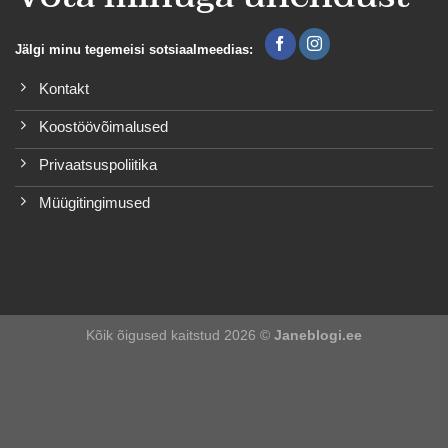
Jälgi minu tegemeisi sotsiaalmeedias:
Kontakt
Koostöövõimalused
Privaatsuspoliitika
Müügitingimused
Kõik õigused kaitstud 2026 ©
Janeblogi.ee