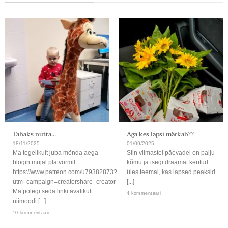
Tahaks nutta…
Aga kes lapsi märkab??
18/11/2025
01/09/2025
Ma tegelikult juba mõnda aega
Siin viimastel päevadel on palju
blogin mujal platvormil:
kõmu ja isegi draamat keritud
https://www.patreon.com/u79382873?
üles teemal, kas lapsed peaksid
utm_campaign=creatorshare_creator
[...]
Ma polegi seda linki avalikult
4 kommentaari
niimoodi [...]
10 kommentaari