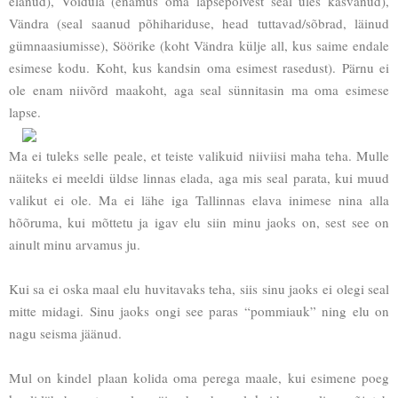
elanud), Võidula (enamus oma lapsepõlvest seal üles kasvanud),
Vändra (seal saanud põhihariduse, head tuttavad/sõbrad, läinud
gümnaasiumisse), Söörike (koht Vändra külje all, kus saime endale
esimese kodu. Koht, kus kandsin oma esimest rasedust). Pärnu ei
ole enam niivõrd maakoht, aga seal sünnitasin ma oma esimese
lapse.
Ma ei tuleks selle peale, et teiste valikuid niiviisi maha teha. Mulle
näiteks ei meeldi üldse linnas elada, aga mis seal parata, kui muud
valikut ei ole. Ma ei lähe iga Tallinnas elava inimese nina alla
hõõruma, kui mõttetu ja igav elu siin minu jaoks on, sest see on
ainult minu arvamus ju.
Kui sa ei oska maal elu huvitavaks teha, siis sinu jaoks ei olegi seal
mitte midagi. Sinu jaoks ongi see paras “pommiauk” ning elu on
nagu seisma jäänud.
Mul on kindel plaan kolida oma perega maale, kui esimene poeg