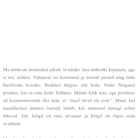
Ma mõtlesin hommikul pikalt, et tahaks täna millestki kirjutada, aga
ei tea, millest. Vahepeal sai koristatud ja nõusid pestud ning tulin
Facebooki korraks. Pealehel hüppas ette kohe Vaido Neigausi
postitus, kus ta ema kolis Tallinna. Muidu kõik tore, aga postituse
all kommenteeritab üks neiu, et
“maal tõesti elu pole”
. Mind, kui
maalähedast inimest õudsalt häirib, kui inimesed midagi sellist
ütlevad. Jah, kõigil on oma arvamus ja kõigil on õigus seda
avaldada.