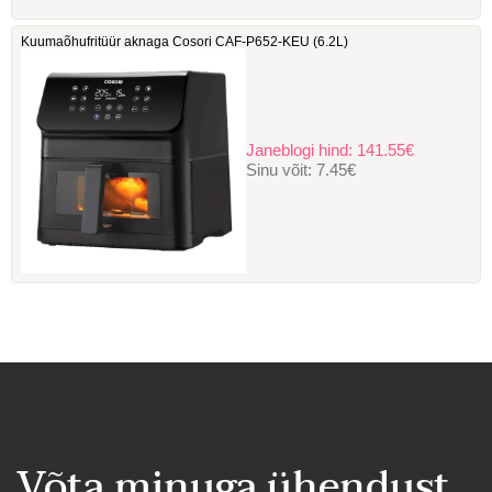
Kuumaõhufritüür aknaga Cosori ‎CAF-P652-KEU (6.2L)
Janeblogi hind:
141.55€
Sinu võit:
7.45€
Võta minuga ühendust