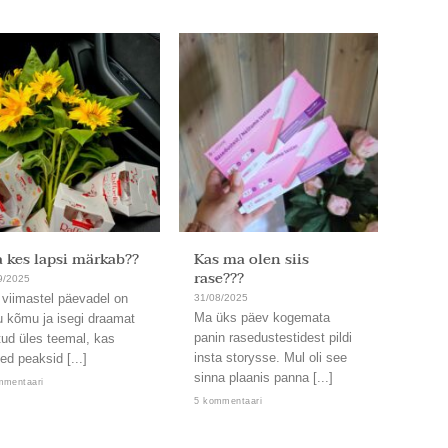
 kes lapsi märkab??
Kas ma olen siis
Ja on
rase???
9/2025
31/08/
 viimastel päevadel on
Läbi. 
31/08/2025
Ma üks päev kogemata
u kõmu ja isegi draamat
Uskum
panin rasedustestidest pildi
tud üles teemal, kas
nämmu
insta storysse. Mul oli see
ed peaksid [...]
kord,
sinna plaanis panna [...]
lendab
mmentaari
5 kommentaari
2 komm