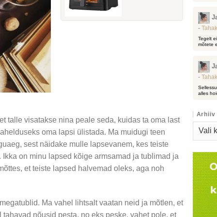
J
-
Tahak
Tegelt e
mõtete e
J
-
Tahak
Sellessu
alles hoi
Arhiiv
 et talle visatakse nina peale seda, kuidas ta oma last
Arhiiv
a vahelduseks oma lapsi ülistada. Ma muidugi teen
guaeg, sest näidake mulle lapsevanem, kes teiste
. Ikka on minu lapsed kõige armsamad ja tublimad ja
õttes, et teiste lapsed halvemad oleks, aga noh
egatublid. Ma vahel lihtsalt vaatan neid ja mõtlen, et
 tahavad nõusid pesta, no eks peske, vahet pole, et