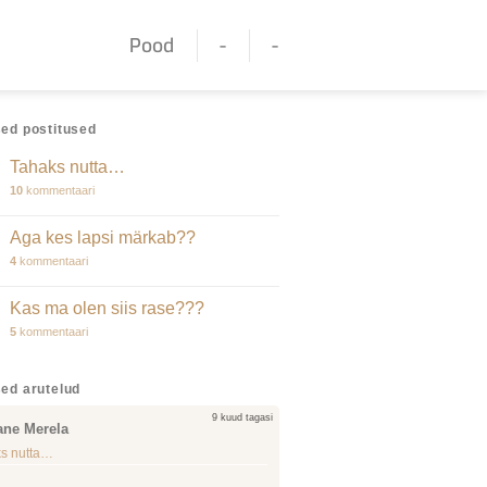
Pood
-
-
ed postitused
Tahaks nutta…
10
kommentaari
Aga kes lapsi märkab??
4
kommentaari
Kas ma olen siis rase???
5
kommentaari
ed arutelud
9 kuud tagasi
ane Merela
s nutta…