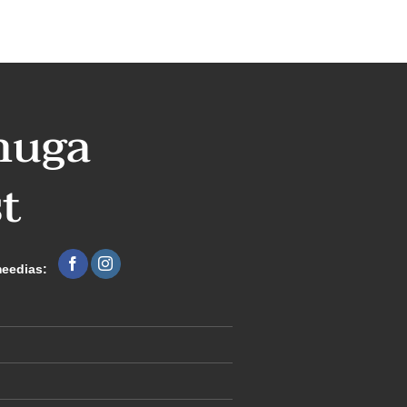
nuga
t
meedias: