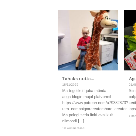
Tahaks nutta…
Aga
18/11/2025
01/0
Ma tegelikult juba mõnda
Siin
aega blogin mujal platvormil:
palj
https://www.patreon.com/u79382873?
keri
utm_campaign=creatorshare_creator
laps
Ma polegi seda linki avalikult
4 ko
niimoodi [...]
10 kommentaari