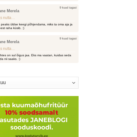
9 kuud tagasi
ane Merela
s nutta…
i peaks üldse keegi põhjendama, miks ta oma aja ja
est raha küsib. :)
9 kuud tagasi
ane Merela
s nutta…
htes on sul õigus jaa. Eks ma vaatan, kuidas seda
da nii saaks. :)