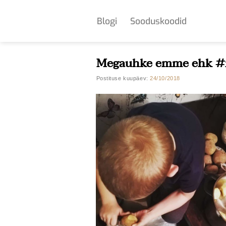
Skip
to
Blogi
Sooduskoodid
content
Megauhke emme ehk #n
Postituse kuupäev:
24/10/2018