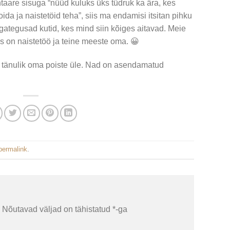
are sisuga “nüüd kuluks üks tüdruk ka ära, kes
da ja naistetöid teha”, siis ma endamisi itsitan pihku
gategusad kutid, kes mind siin kõiges aitavad. Meie
ks on naistetöö ja teine meeste oma. 😀
 tänulik oma poiste üle. Nad on asendamatud
permalink
.
Nõutavad väljad on tähistatud
*
-ga