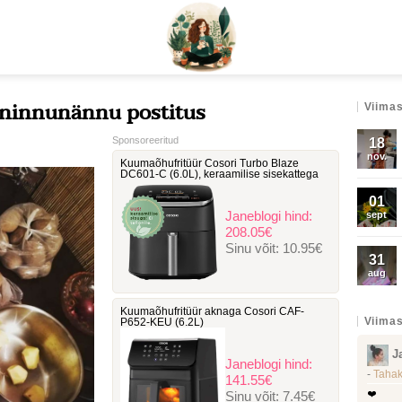
innunännu postitus
Viimas
Sponsoreeritud
18
nov.
Kuumaõhufritüür Cosori Turbo Blaze
DC601-C ‎(6.0L), keraamilise sisekattega
01
Janeblogi hind:
sept
208.05€
Sinu võit:
10.95€
31
aug
Kuumaõhufritüür aknaga Cosori ‎CAF-
Viimas
P652-KEU (6.2L)
J
Janeblogi hind:
-
Tahak
141.55€
Sinu võit:
7.45€
❤️