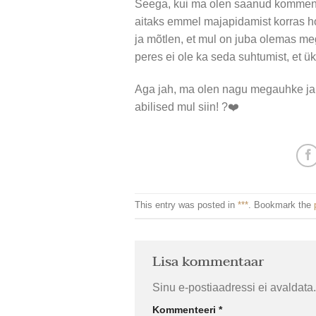
Seega, kui ma olen saanud kommenta
aitaks emmel majapidamist korras hoi
ja mõtlen, et mul on juba olemas me
peres ei ole ka seda suhtumist, et ü
Aga jah, ma olen nagu megauhke ja
abilised mul siin! ?❤️
This entry was posted in
***
. Bookmark the
Lisa kommentaar
Sinu e-postiaadressi ei avaldata.
Kommenteeri
*