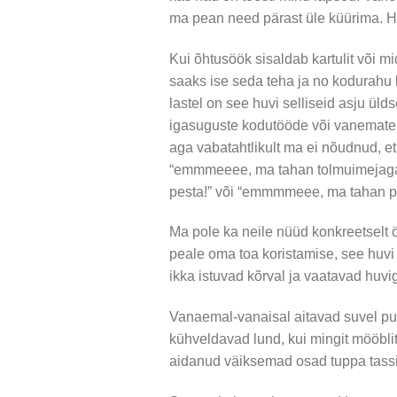
ma pean need pärast üle küürima. Ha
Kui õhtusöök sisaldab kartulit või m
saaks ise seda teha ja no kodurahu 
lastel on see huvi selliseid asju ül
igasuguste kodutööde või vanemate a
aga vabatahtlikult ma ei nõudnud, e
“emmmeeee, ma tahan tolmuimejaga 
pesta!” või “emmmmeee, ma tahan prü
Ma pole ka neile nüüd konkreetselt
peale oma toa koristamise, see huvi 
ikka istuvad kõrval ja vaatavad huvig
Vanaemal-vanaisal aitavad suvel pui
kühveldavad lund, kui mingit mööbli
aidanud väiksemad osad tuppa tassi