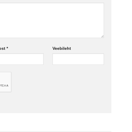
ost
*
Veebileht