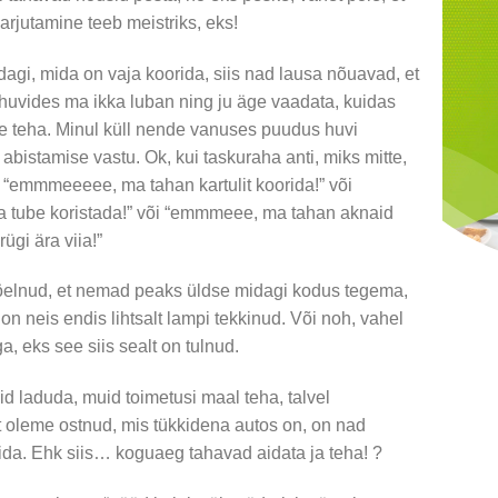
rjutamine teeb meistriks, eks!
idagi, mida on vaja koorida, siis nad lausa nõuavad, et
huvides ma ikka luban ning ju äge vaadata, kuidas
dse teha. Minul küll nende vanuses puudus huvi
bistamise vastu. Ok, kui taskuraha anti, miks mitte,
t “emmmeeeee, ma tahan kartulit koorida!” või
tube koristada!” või “emmmeee, ma tahan aknaid
gi ära viia!”
 öelnud, et nemad peaks üldse midagi kodus tegema,
on neis endis lihtsalt lampi tekkinud. Või noh, vahel
a, eks see siis sealt on tulnud.
d laduda, muid toimetusi maal teha, talvel
t oleme ostnud, mis tükkidena autos on, on nad
da. Ehk siis… koguaeg tahavad aidata ja teha! ?