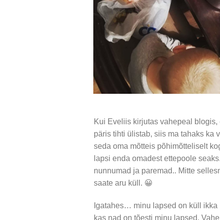
Kui Eveliis kirjutas vahepeal blogis,
päris tihti ülistab, siis ma tahaks k
seda oma mõtteis põhimõtteliselt ko
lapsi enda omadest ettepoole seaks
nunnumad ja paremad.. Mitte sellesm
saate aru küll. 😀
Igatahes… minu lapsed on küll ikka m
kas nad on tõesti minu lapsed. Vahel