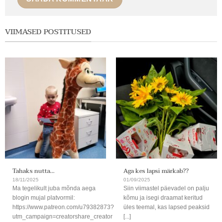
VIIMASED POSTITUSED
Tahaks nutta…
Aga kes lapsi märkab??
18/11/2025
01/09/2025
Ma tegelikult juba mõnda aega
Siin viimastel päevadel on palju
blogin mujal platvormil:
kõmu ja isegi draamat keritud
https://www.patreon.com/u79382873?
üles teemal, kas lapsed peaksid
utm_campaign=creatorshare_creator
[...]