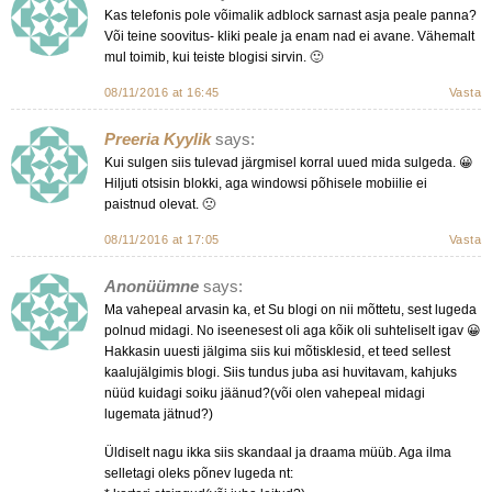
Kas telefonis pole võimalik adblock sarnast asja peale panna?
Või teine soovitus- kliki peale ja enam nad ei avane. Vähemalt
mul toimib, kui teiste blogisi sirvin. 🙂
08/11/2016 at 16:45
Vasta
Preeria Kyylik
says:
Kui sulgen siis tulevad järgmisel korral uued mida sulgeda. 😀
Hiljuti otsisin blokki, aga windowsi põhisele mobiilie ei
paistnud olevat. 🙁
08/11/2016 at 17:05
Vasta
Anonüümne
says:
Ma vahepeal arvasin ka, et Su blogi on nii mõttetu, sest lugeda
polnud midagi. No iseenesest oli aga kõik oli suhteliselt igav 😀
Hakkasin uuesti jälgima siis kui mõtisklesid, et teed sellest
kaalujälgimis blogi. Siis tundus juba asi huvitavam, kahjuks
nüüd kuidagi soiku jäänud?(või olen vahepeal midagi
lugemata jätnud?)
Üldiselt nagu ikka siis skandaal ja draama müüb. Aga ilma
selletagi oleks põnev lugeda nt: