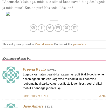
Lõpetuseks küsin aga, mida teie silmad kannatavad blogides lugeda
ja mida mitte? Kus on piir? Kas seda üldse on?
This entry was posted in
Määratlemata
. Bookmark the
permalink
.
Kommentaarid
Preeria Kyylik
says:
Lugeda kannatan pea kõike, v.a puhast poliitikat. Hoopis teine
asi on aga tüütud ette kargavad reklaamid, mis panevad
loobuma huvi pakkuvatest postituste lugemisest, sest ei viitsi
mobiilis nendega jännata. 😀
08/11/2016 at 16:41
Vasta
Jane Almers
says: